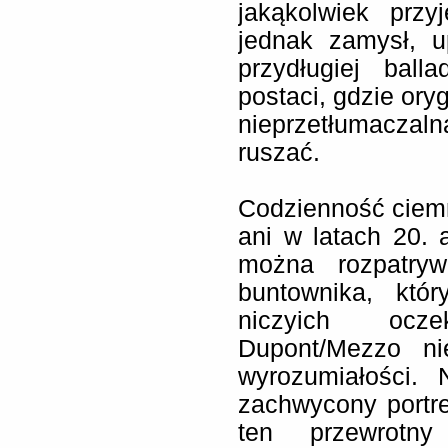
jakąkolwiek prz
jednak zamysł, u
przydługiej ball
postaci, gdzie ory
nieprzetłumacza
ruszać.
Codzienność ciemn
ani w latach 20. 
można rozpatryw
buntownika, któ
niczyich ocz
Dupont/Mezzo n
wyrozumiałości.
zachwycony portr
ten przewrotn