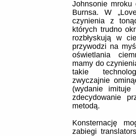
Johnsonie mroku 
Burnsa. W „Lov
czynienia z ton
których trudno okr
rozbłyskują w ci
przywodzi na myśl
oświetlania cie
mamy do czynienia
takie technolo
zwyczajnie ominą
(wydanie imituje
zdecydowanie prz
metodą.
Konsternację mo
zabiegi translato