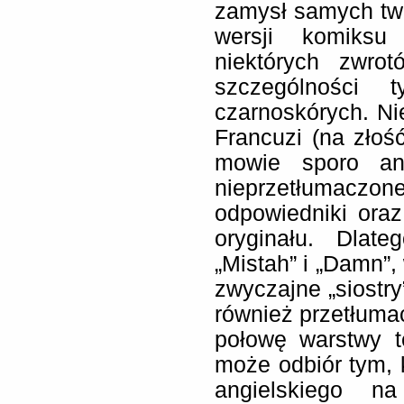
zamysł samych twó
wersji komiksu 
niektórych zwro
szczególności 
czarnoskórych. Nie
Francuzi (na złoś
mowie sporo ang
nieprzetłumaczone
odpowiedniki ora
oryginału. Dlate
„Mistah” i „Damn”,
zwyczajne „siostry”
również przetłuma
połowę warstwy t
może odbiór tym, 
angielskiego n