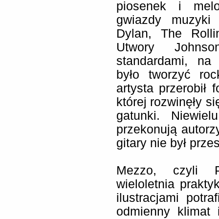
piosenek i melo
gwiazdy muzyki 
Dylan, The Roll
Utwory Johnso
standardami, na
było tworzyć rock
artysta przerobił 
której rozwinęły s
gatunki. Niewie
przekonują autor
gitary nie był prz
Mezzo, czyli P
wieloletnia prakty
ilustracjami pot
odmienny klimat 