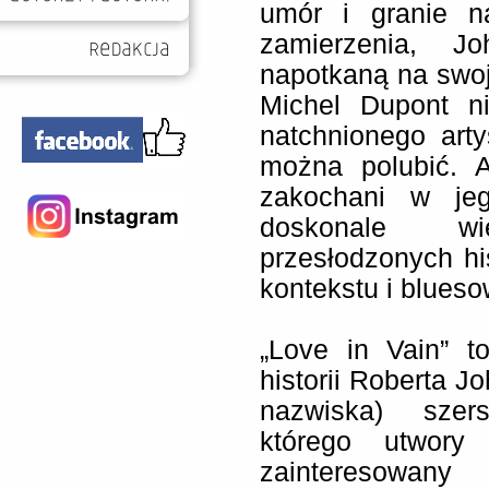
umór i granie n
zamierzenia, J
napotkaną na swoj
Michel Dupont n
natchnionego art
można polubić. A
zakochani w jeg
doskonale w
przesłodzonych his
kontekstu i blueso
„Love in Vain” t
historii Roberta J
nazwiska) szers
którego utwory
zainteresowany 