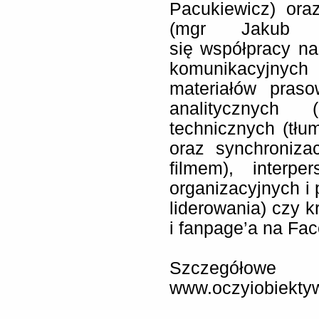
Pacukiewicz) oraz
(mgr Jakub D
się współpracy na
komunikacyjnyc
materiałów praso
analitycznych 
technicznych (tłu
oraz synchroniza
filmem), interpe
organizacyjnych i 
liderowania) czy k
i fanpage’a na Fa
Szczegół
www.oczyiobiektywy