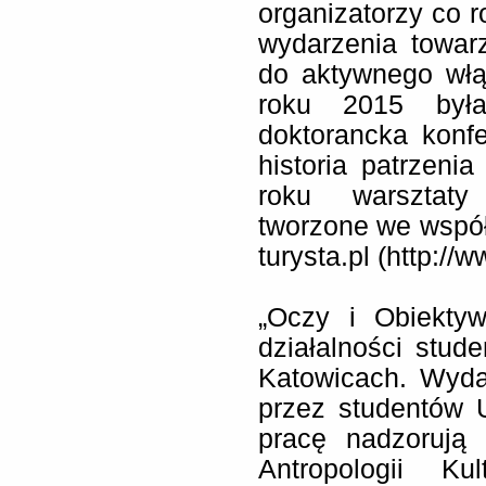
organizatorzy co r
wydarzenia towar
do aktywnego włą
roku 2015 była
doktorancka konf
historia patrzeni
roku warsztaty
tworzone we współ
turysta.pl (
http://w
„Oczy i Obiektyw
działalności stud
Katowicach. Wyda
przez studentów U
pracę nadzorują
Antropologii K