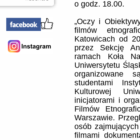
o godz. 18.00.
„Oczy i Obiektyw
filmów etnogra
Katowicach od 20
przez Sekcję Ant
ramach Koła Nau
Uniwersytetu Śląs
organizowane s
studentami Insty
Kulturowej Uni
inicjatorami i or
Filmów Etnograf
Warszawie. Przeg
osób zajmujących 
filmami dokumenta