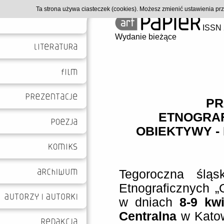
Ta strona używa ciasteczek (cookies). Możesz zmienić ustawienia p
ISSN 
Wydanie bieżące
PR
ETNOGRAF
OBIEKTYWY -
Tegoroczna śląs
Etnograficznych „
w dniach
8-9 kw
Centralna
w Katow