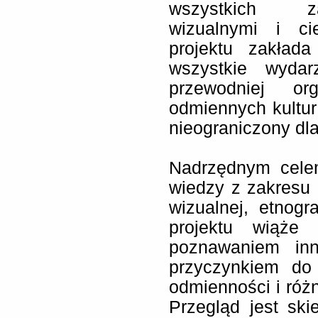
wszystkich za
wizualnymi i ci
projektu zakład
wszystkie wyda
przewodniej o
odmiennych kultur
nieograniczony dla
Nadrzędnym cele
wiedzy z zakresu a
wizualnej, etnogra
projektu wiąże
poznawaniem inn
przyczynkiem do 
odmienności i róż
Przegląd jest sk