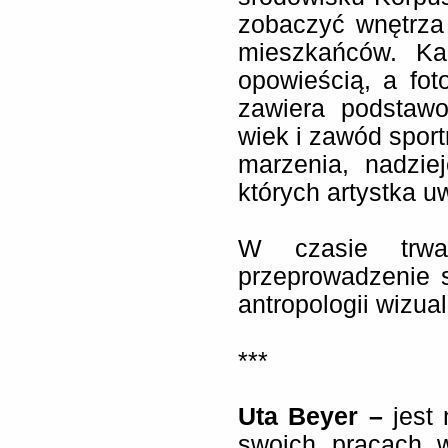
zobaczyć wnętrza
mieszkańców. Ka
opowieścią, a fot
zawiera podstawo
wiek i zawód spor
marzenia, nadziej
których artystka uw
W czasie trwa
przeprowadzenie 
antropologii wizual
***
Uta Beyer
–
jest 
swoich pracach w