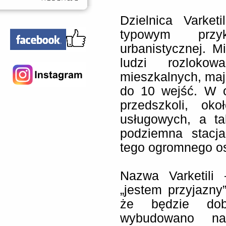
Dzielnica Varket
typowym przy
urbanistycznej. M
ludzi rozlok
mieszkalnych, mają
do 10 wejść. W o
przedszkoli, ok
usługowych, a ta
podziemna stacja
tego ogromnego osi
Nazwa Varketili
„jestem przyjazny”
że będzie do
wybudowano na