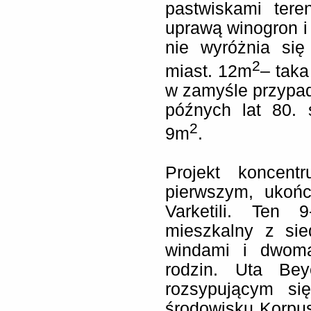
pastwiskami tere
uprawą winogron i 
nie wyróżnia się
2
miast. 12m
– taka
w zamyśle przypa
późnych lat 80. 
2
9m
.
Projekt koncen
pierwszym, ukoń
Varketili. Ten 
mieszkalny z si
windami i dwoma
rodzin. Uta Be
rozsypującym si
środowisku Korpu