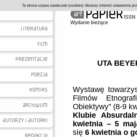
Ta strona używa ciasteczek (cookies). Możesz zmienić ustawienia p
ISSN 
Wydanie bieżące
UTA BEYER
Wystawę towarzys
Filmów Etnograf
Obiektywy” (8-9 k
Klubie Absurdal
kwietnia – 5 maj
się
6 kwietnia o g