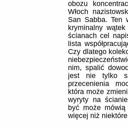
obozu koncentrac
Włoch nazistowsk
San Sabba. Ten 
kryminalny wątek
ścianach cel nap
lista współpracuj
Czy dlatego kolekc
niebezpieczeństw
nim, spalić dowo
jest nie tylko s
przecenienia moc
która może zmieni
wyryty na ściani
być może mówią 
więcej niż niektór