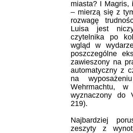
miasta? I Magris,
– mierzą się z ty
rozwagę trudnośc
Luisa jest nic
czytelnika po k
wgląd w wydarze
poszczególne ek
zawieszony na pra
automatyczny z c
na wyposażeni
Wehrmachtu, w 
wyznaczony do VI
219).
Najbardziej por
zeszyty z wynot