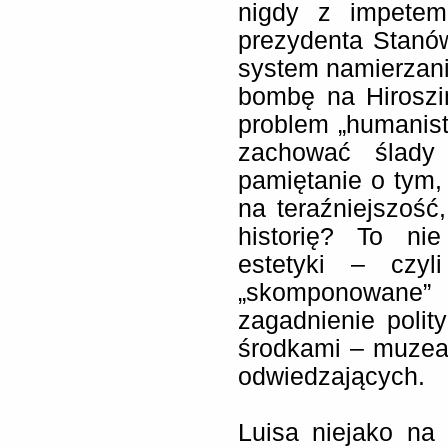
nigdy z impetem
prezydenta Stanó
system namierzania
bombę na Hiroszi
problem „humanisty
zachować ślady
pamiętanie o tym,
na teraźniejszość,
historię? To nie
estetyki – czy
„skomponowane
zagadnienie polit
środkami – muzea
odwiedzających.
Luisa niejako na