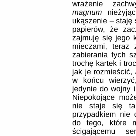
wrażenie zachw
magnum
nieżyjąc
ukąszenie – staję 
papierów, że za
zajmuję się jego
mieczami, teraz 
zabierania tych 
trochę kartek i tro
jak je rozmieścić
w końcu wierzyć
jedynie do wojny i
Niepokojące moż
nie staje się t
przypadkiem nie 
do tego, które m
ścigającemu se