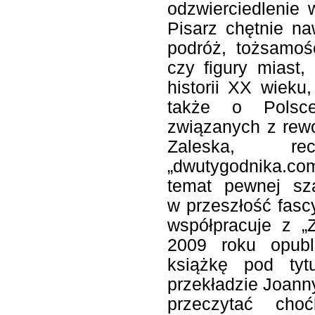
odzwierciedlenie w
Pisarz chętnie naw
podróż, tożsamoś
czy figury miast
historii XX wieku,
także o Polsce
związanych z rewo
Zaleska, r
„dwutygodnika.c
temat pewnej szab
w przeszłość fasc
współpracuje z „Z
2009 roku opubl
książkę pod ty
przekładzie Joann
przeczytać choć