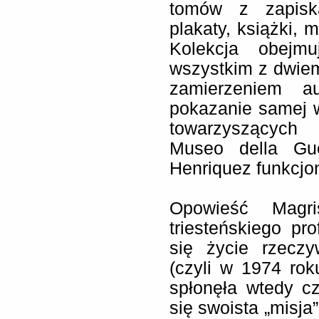
tomów z zapiska
plakaty, książki, 
Kolekcja obejm
wszystkim z dwie
zamierzeniem a
pokazanie samej w
towarzyszących 
Museo della Gu
Henriquez funkcjon
Opowieść Magr
triesteńskiego pr
się życie rzecz
(czyli w 1974 ro
spłonęła wtedy c
się swoista „misja”