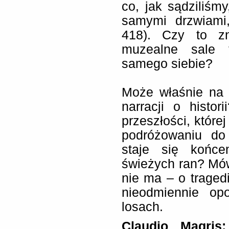
co, jak sądziliśm
samymi drzwiami,
418). Czy to zn
muzealne sale t
samego siebie?
Może właśnie na 
narracji o histo
przeszłości, które
podróżowaniu do 
staje się końc
świeżych ran? Mów
nie ma – o tragedi
nieodmiennie op
losach.
Claudio Magris