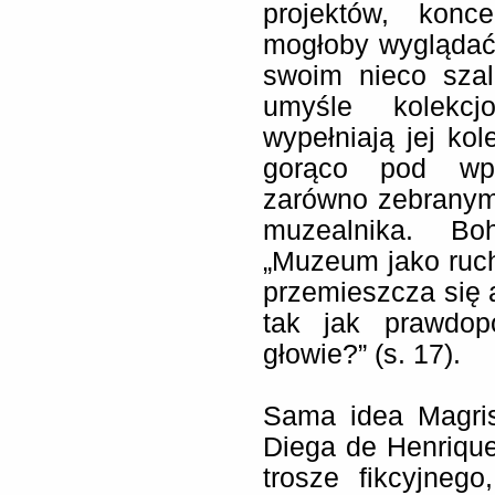
projektów, konc
mogłoby wyglądać
swoim nieco sza
umyśle kolekcj
wypełniają jej ko
gorąco pod wpł
zarówno zebranymi
muzealnika. Bo
„Muzeum jako ruch
przemieszcza się a
tak jak prawdop
głowie?” (s. 17).
Sama idea Magri
Diega de Henrique
trosze fikcyjneg