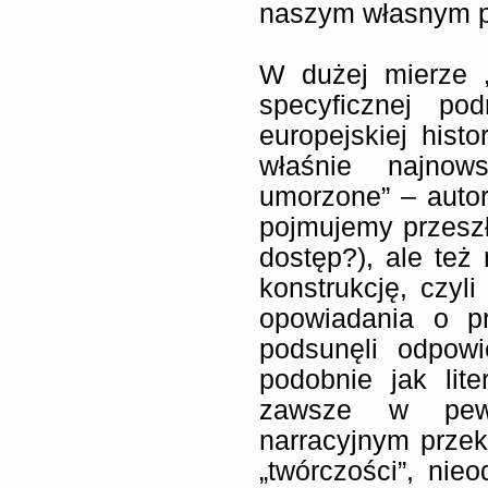
naszym własnym pie
W dużej mierze „
specyficznej po
europejskiej histo
właśnie najnow
umorzone” – autor 
pojmujemy przesz
dostęp?), ale też 
konstrukcję, czyli
opowiadania o pr
podsunęli odpowi
podobnie jak lite
zawsze w pew
narracyjnym prze
„twórczości”, nie