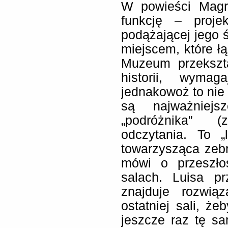
W powieści Magr
funkcję – projek
podążającej jego ś
miejscem, które łą
Muzeum przekszt
historii, wyma
jednakowoż to nie 
są najważniej
„podróżnika” (
odczytania. To 
towarzysząca zeb
mówi o przeszło
salach. Luisa p
znajduje rozwią
ostatniej sali, że
jeszcze raz tę s