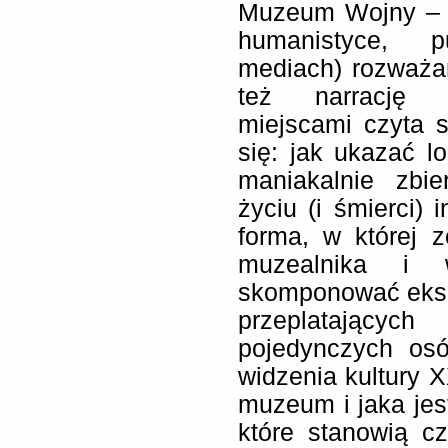
Muzeum Wojny – s
humanistyce, p
mediach) rozważan
też narrację „
miejscami czyta s
się: jak ukazać l
maniakalnie zbi
życiu (i śmierci)
forma, w której 
muzealnika i
skomponować ekspo
przeplatający
pojedynczych osó
widzenia kultury 
muzeum i jaka jest
które stanowią c