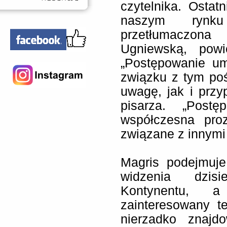
czytelnika. Ostat
naszym rynku
przetłumaczon
Ugniewską, powi
„Postępowanie um
związku z tym poś
uwagę, jak i prz
pisarza. „Post
współczesna pro
związane z innymi
Magris podejmuje
widzenia dzisi
Kontynentu, 
zainteresowany t
nierzadko znajd