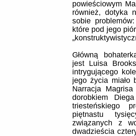
powieściowym Magr
również, dotyka 
sobie problemów: p
które pod jego pió
„konstruktywistycz
Główną bohaterk
jest Luisa Brook
intrygującego kol
jego życia miało
Narracja Magrisa
dorobkiem Diega
triesteńskiego p
piętnastu tysi
związanych z wo
dwadzieścia cztery 