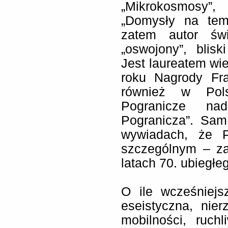
„Mikrokosmosy”,
„Domysły na tema
zatem autor świ
„oswojony”, blisk
Jest laureatem wi
roku Nagrody Fra
również w Pol
Pogranicze na
Pogranicza”. Sam
wywiadach, że P
szczególnym – za
latach 70. ubiegłeg
O ile wcześniejs
eseistyczna, nie
mobilności, ruch