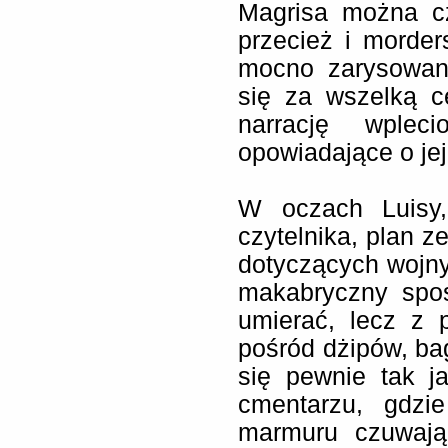
Magrisa można c
przecież i morders
mocno zarysowaną
się za wszelką c
narrację wpleci
opowiadające o jej
W oczach Luisy,
czytelnika, plan z
dotyczących wojny
makabryczny spos
umierać, lecz z 
pośród dżipów, bag
się pewnie tak j
cmentarzu, gdzi
marmuru czuwają