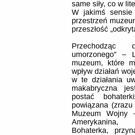
same siły, co w lite
W jakimś sensie
przestrzeń muzeum
przeszłość „odkryt
Przechodząc 
umorzonego” – L
muzeum, które ma
wpływ działań woj
w te działania uw
makabryczna jes
postać bohaterk
powiązana (zrazu 
Muzeum Wojny – 
Amerykanina, 
Bohaterka, przyn