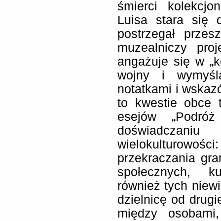
śmierci kolekcjo
Luisa stara się 
postrzegał przes
muzealniczy pro
angażuje się w „ko
wojny i wymyśl
notatkami i wska
to kwestie obce 
esejów „Podró
doświadczaniu
wielokulturowo
przekraczania gra
społecznych, ku
również tych niew
dzielnicę od drug
między osobami,