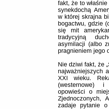
fakt, że to właśnie
synekdochą Amery
w której skrajna 
bogactwu, gdzie (
się mit ameryka
tradycyjną duc
asymilacji (albo 
pragnieniem jego o
Nie dziwi fakt, że
najważniejszych 
XXI wieku. Reka
(westernowe) i
opowieści o miej
Zjednoczonych, 
zadaje pytanie o