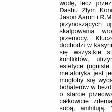
wodę, lecz przez
Dashu Złym Kon
Jason Aaron i R.M.
przynoszących up
skalpowania wro
przemocy. Kluc
dochodzi w kasyni
się wszystkie s
konfliktów, utr
estetyce (ogniste
metaforyka jest je
mogłoby się wyd
bohaterów w bezden
o starcie przeciw
całkowicie zdem
sobą, anihilują