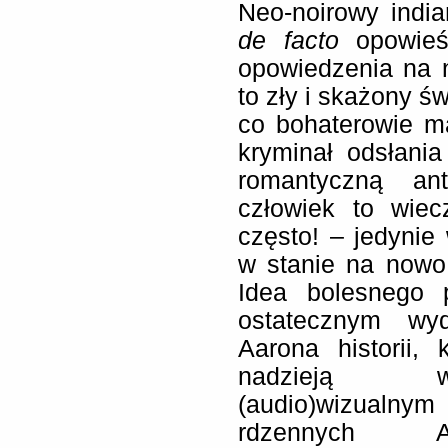
Neo-noirowy india
de facto
opowieśc
opowiedzenia na 
to zły i skażony św
co bohaterowie m
kryminał odsłani
romantyczną ant
człowiek to wiec
często! – jedynie
w stanie na nowo
Idea bolesnego 
ostatecznym wyd
Aarona historii,
nadzieją wł
(audio)wizualny
rdzennych 