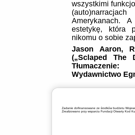
wszystkimi funkcjo
(auto)narracjac
Amerykanach. A
estetykę, która 
nikomu o sobie za
Jason Aaron, R
(„Sclaped The D
Tłumaczenie:
Wydawnictwo Egm
Zadanie dofinansowane ze środków budżetu Wojewó
Zrealizowano przy wsparciu Fundacji Otwarty Kod Kul