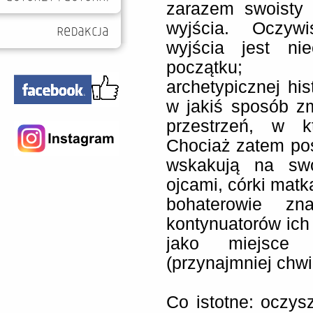
zarazem swoisty 
wyjścia. Oczyw
wyjścia jest ni
początku; 
archetypicznej his
w jakiś sposób zm
przestrzeń, w kt
Chociaż zatem po
wskakują na swo
ojcami, córki mat
bohaterowie zn
kontynuatorów ich 
jako miejsce
(przynajmniej chw
Co istotne: oczys