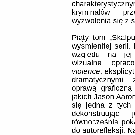
charakterystyc
kryminałów pr
wyzwolenia się z s
Piąty tom „Skalp
wyśmienitej serii,
względu na jej
wizualne opra
violence
, eksplicy
dramatycznymi z
oprawą graficzną 
jakich Jason Aaron
się jedna z tych
dekonstruując 
równocześnie poka
do autorefleksji. 