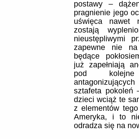
postawy – dążen
pragnienie jego o
uświęca nawet n
zostają wypleni
nieustępliwymi p
zapewne nie na 
będące pokłosie
już zapełniają a
pod kolejne 
antagonizujących
sztafeta pokoleń
dzieci wciąż te sa
z elementów tego 
Ameryka, i to ni
odradza się na no