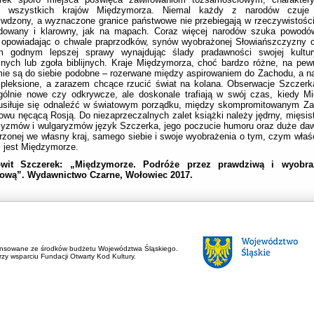
l wszystkich krajów Międzymorza. Niemal każdy z narodów czuje 
wdzony, a wyznaczone granice państwowe nie przebiegają w rzeczywistośc
dowany i klarowny, jak na mapach. Coraz więcej narodów szuka powodów
 opowiadając o chwale praprzodków, synów wyobrażonej Słowiańszczyzny c
m godnym lepszej sprawy wynajdując ślady pradawności swojej kult
znych lub zgoła biblijnych. Kraje Międzymorza, choć bardzo różne, na p
ie są do siebie podobne – rozerwane między aspirowaniem do Zachodu, a 
pleksione, a zarazem chcące rzucić świat na kolana. Obserwacje Szczerk
gólnie nowe czy odkrywcze, ale doskonale trafiają w swój czas, kiedy M
usiłuje się odnaleźć w światowym porządku, między skompromitowanym Za
owu nęcącą Rosją. Do niezaprzeczalnych zalet książki należy jędrny, mięsist
yzmów i wulgaryzmów język Szczerka, jego poczucie humoru oraz duże dawki
zonej we własny kraj, samego siebie i swoje wyobrażenia o tym, czym właś
 jest Międzymorze.
wit Szczerek: „Międzymorze. Podróże przez prawdziwą i wyobr
ową”. Wydawnictwo Czarne, Wołowiec 2017.
ansowane ze środków budżetu Województwa Śląskiego.
zy wsparciu Fundacji Otwarty Kod Kultury.