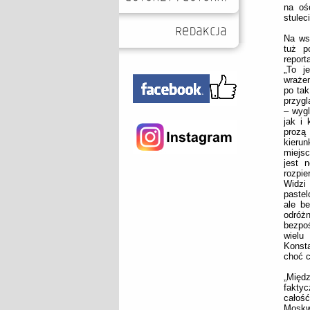
na oś
stulec
Na ws
tuż p
report
„To j
wrażen
po ta
przygl
– wygl
jak i
prozą
kierun
miejsc
jest 
rozpie
Widzi
pastel
ale be
odróż
bezpoś
wielu
Konst
choć c
„Międz
fakty
całoś
Moskw