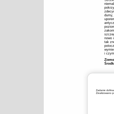
niema
pokrzy
zdecy
dumy,
upore
antyc
poziom
zakom
szcze
nowo 
tak zn
potocz
wymier
i czym
Ziemo
Środk
Zadanie dofin
Zrealizowano pr