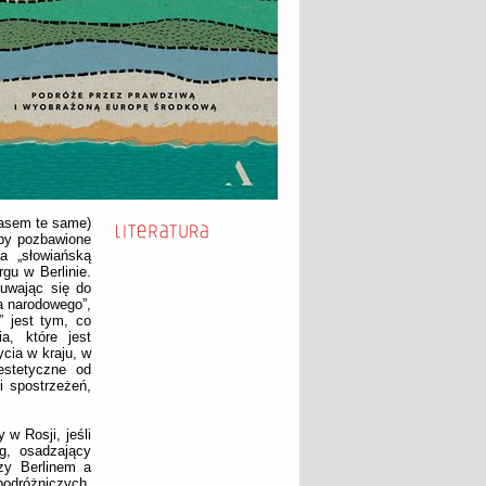
zasem te same)
opy pozbawione
a „słowiańską
gu w Berlinie.
zuwając się do
a narodowego”,
” jest tym, co
a, które jest
cia w kraju, w
estetyczne od
 spostrzeżeń,
 w Rosji, jeśli
g, osadzający
zy Berlinem a
odróżniczych,