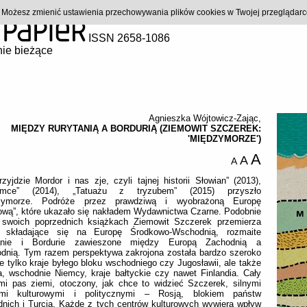
). Możesz zmienić ustawienia przechowywania plików cookies w Twojej przeglądar
ISSN 2658-1086
ie bieżące
Agnieszka Wójtowicz-Zając
,
MIĘDZY RURYTANIĄ A BORDURIĄ (ZIEMOWIT SZCZEREK:
'MIĘDZYMORZE')
A
A
A
zyjdzie Mordor i nas zje, czyli tajnej historii Słowian” (2013),
demce” (2014), „Tatuażu z tryzubem” (2015) przyszło
zymorze. Podróże przez prawdziwą i wyobrażoną Europę
ową”, które ukazało się nakładem Wydawnictwa Czarne. Podobnie
 swoich poprzednich książkach Ziemowit Szczerek przemierza
y składające się na Europę Środkowo-Wschodnią, rozmaite
anie i Bordurie zawieszone między Europą Zachodnią a
dnią. Tym razem perspektywa zakrojona została bardzo szeroko
ie tylko kraje byłego bloku wschodniego czy Jugosławii, ale także
a, wschodnie Niemcy, kraje bałtyckie czy nawet Finlandia. Cały
mi pas ziemi, otoczony, jak chce to widzieć Szczerek, silnymi
ami kulturowymi i politycznymi – Rosją, blokiem państw
nich i Turcją. Każde z tych centrów kulturowych wywiera wpływ