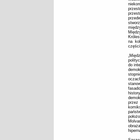
nieko
przest
przest
przed
stwor
między
Międz
Króles
na ko
części
„Międ
polity
do int
demok
stopn
oczach
stano
fasad
histor
demok
przez
komiks
państw
położ
Molvan
obraż
hipern
Szcze