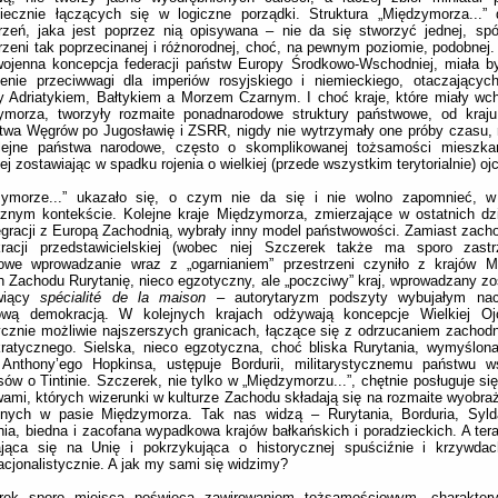
niecznie łączących się w logiczne porządki. Struktura „Międzymorza...”
rzeń, jaka jest poprzez nią opisywana – nie da się stworzyć jednej, spój
rzeni tak poprzecinanej i różnorodnej, choć, na pewnym poziomie, podobnej
wojenna koncepcja federacji państw Europy Środkowo-Wschodniej, miała b
zenie przeciwwagi dla imperiów rosyjskiego i niemieckiego, otaczającyc
 Adriatykiem, Bałtykiem a Morzem Czarnym. I choć kraje, które miały wc
ymorza, tworzyły rozmaite ponadnarodowe struktury państwowe, od kraju 
twa Węgrów po Jugosławię i ZSRR, nigdy nie wytrzymały one próby czasu, 
lejne państwa narodowe, często o skomplikowanej tożsamości mieszka
ej zostawiając w spadku rojenia o wielkiej (przede wszystkim terytorialnie) oj
zymorze...” ukazało się, o czym nie da się i nie wolno zapomnieć, 
cznym kontekście. Kolejne kraje Międzymorza, zmierzające w ostatnich dzi
egracji z Europą Zachodnią, wybrały inny model państwowości. Zamiast zachod
racji przedstawicielskiej (wobec niej Szczerek także ma sporo zastrz
iowe wprowadzanie wraz z „ogarnianiem” przestrzeni czyniło z krajów 
 Zachodu Rurytanię, nieco egzotyczny, ale „poczciwy” kraj, wprowadzany zo
wiący
sp
é
cialit
é
de la maison
– autorytaryzm podszyty wybujałym nac
ową demokracją. W kolejnych krajach odżywają koncepcje Wielkiej Oj
ycznie możliwie najszerszych granicach, łączące się z odrzucaniem zachod
ratycznego. Sielska, nieco egzotyczna, choć bliska Rurytania, wymyślon
 Anthony’ego Hopkinsa, ustępuje Bordurii, militarystycznemu państwu 
ów o Tintinie. Szczerek, nie tylko w „Międzymorzu...”, chętnie posługuje s
ami, których wizerunki w kulturze Zachodu składają się na rozmaite wyobraż
onych w pasie Międzymorza. Tak nas widzą – Rurytania, Borduria, Sylda
ia, biedna i zacofana wypadkowa krajów bałkańskich i poradzieckich. A ter
ająca się na Unię i pokrzykująca o historycznej spuściźnie i krzywdac
acjonalistycznie. A jak my sami się widzimy?
rek sporo miejsca poświęca zawirowaniom tożsamościowym, charakter