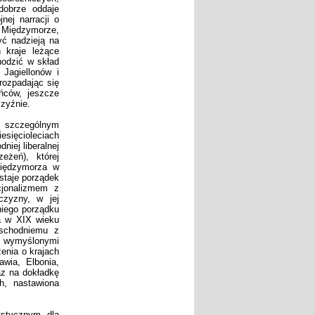
 dobrze oddaje
nej narracji o
. Międzymorze,
yć nadzieją na
h kraje leżące
hodzić w skład
Jagiellonów i
rozpadając się
ńców, jeszcze
czyźnie.
w szczególnym
esięcioleciach
niej liberalnej
eżeń), której
Międzymorza w
staje porządek
jonalizmem z
czyzny, w jej
niego porządku
a w XIX wieku
wschodniemu z
ię wymyślonymi
enia o krajach
wia, Elbonia,
az na dokładkę
h, nastawiona
ystycznym dla