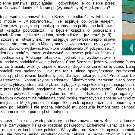
cienne państwa, przyciągając i odpychając je od siebie przez
ia. Co widać, kiedy jeździ się po (wyobrażonym) Międzymorzu?
tępie warto zaznaczyć to, co Szczerek podkreśla w tytule oraz
o motcie – „Międzymorze...” nie aspiruje do bycia esejem,
ażem czy pogłębioną analizą historyczno-polityczno-kulturową:
est książka podróżnicza. To będzie książka o podróżach i
iach. Komu się to nie podoba, niech odłoży ją już teraz” (s. 9) –
k szczerym i otwartym
entr
é
e
następuje równie bezkompromisowe
ądanie się temu, jak to Międzymorze – wyobrażone i rzeczywiste
ąda. Zarówno wydawnictwo, które opublikowało „Międzymorze...”,
 kierunek podróży może wskazywać na pewne pokrewieństwo z
 podróżniczą Andrzeja Stasiuka, jednak na wydawnictwie i
ku podróży podobieństwa się kończą. Choć Szczerek jeździ w podobne (a c
a, co Stasiuk, widzi je zupełnie inaczej. Jego spojrzenie na tę część Eur
nostalgii czy melancholii, nie ma też u niego specyficznego zauroczeni
rduchą”, choć równie bezlitosny jest dla „wycmokanych ulic” Prenzlauer Ber
 estetyczne i konstrukcyjne niedostatki Międzymorza, zarazem nieco poc
ozy i szyldozy, która jest, bądź co bądź, jakąś współczesną „emanacją duch
z przesady, jednak przyjemniej żyje się w kraju „ogarniętym”. „Ogarnięcie
nia na przykład kraje bałtyckie od Rosji i Białorusi. I tego ogarnięci
rednim dowodem na minimalną choć troskę rządzących o znośne warunki ży
 miejscach Międzymorza brakuje. Szczerek opisuje rozmaite fenomeny 
ancy po Helsinki i nie można odmówić mu poczucia humoru oraz celności
zasami nie idzie pod prąd stereotypom.
ymorze...” nie ma zwartej struktury, podróż zaczyna się w Berlinie, a kończy
cznie zamykający książkę rozdział poświęcony Licheniowi uznać za epilo
ć mocniej w kontekście polskim. Wszystko, co Szczerek opisuje pomięd
ą, nie tworzy jasno wyodrębnionych całości, a raczej zbiór miniatur p