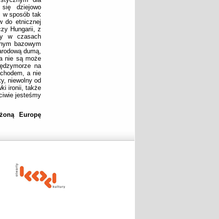
się dziejowo
i w sposób tak
 do etnicznej
zy Hungarii, z
ury w czasach
ewnym bazowym
narodową dumą,
a nie są może
iędzymorze na
chodem, a nie
y, niewolny od
 ironii, także
ciwie jesteśmy
ażoną Europę