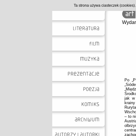
Ta strona używa ciasteczek (cookies
Wydan
Po „Pr
„Sió
„Międ
Środk
jak w
krain
Ruryt
Wscho
– to n
Austri
olbrzy
centr
zachod