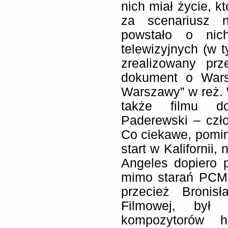
nich miał życie, k
za scenariusz n
powstało o nic
telewizyjnych (w
zrealizowany prz
dokument o Wars
Warszawy” w reż.
także filmu do
Paderewski – czło
Co ciekawe, pomim
start w Kalifornii,
Angeles dopiero 
mimo starań PCM 
przecież Bronis
Filmowej, był 
kompozytorów ho