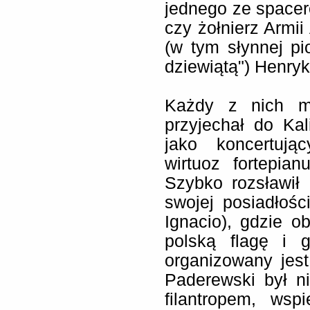
jednego ze space
czy żołnierz Armii
(w tym słynnej p
dziewiątą") Henry
Każdy z nich mi
przyjechał do Kali
jako koncertują
wirtuoz fortepia
Szybko rozsławił 
swojej posiadłoś
Ignacio), gdzie o
polską flagę i 
organizowany jes
Paderewski był ni
filantropem, wsp