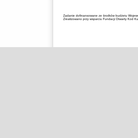
Zadanie dofinansowane ze środków budżetu Wojewó
Zrealizowano przy wsparciu Fundacji Otwarty Kod Kul