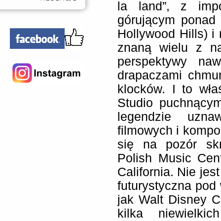
la land”, z impo
górującym ponad 
Hollywood Hills) i
znaną wielu z n
perspektywy naw
drapaczami chmur
klocków. I to wła
Studio puchnącym
legendzie uzn
filmowych i kompo
się na pozór skr
Polish Music Cent
California. Nie jes
futurystyczna pod
jak Walt Disney C
kilka niewielk