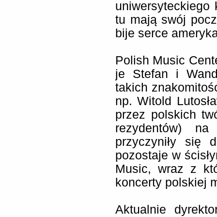
uniwersyteckiego 
tu mają swój począ
bije serce ameryka
Polish Music Cente
je Stefan i Wand
takich znakomitośc
np. Witold Lutosł
przez polskich tw
rezydentów) na 
przyczyniły się 
pozostaje w ścisł
Music, wraz z któ
koncerty polskiej 
Aktualnie dyrekt