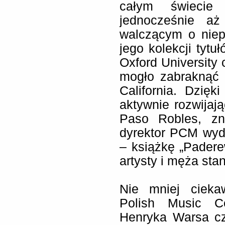
całym świecie 
jednocześnie aż
walczącym o niep
jego kolekcji tytu
Oxford University 
mogło zabraknąć 
California. Dzię
aktywnie rozwija
Paso Robles, zn
dyrektor PCM wyd
– książkę „Paderew
artysty i męża sta
Nie mniej cieka
Polish Music C
Henryka Warsa cz