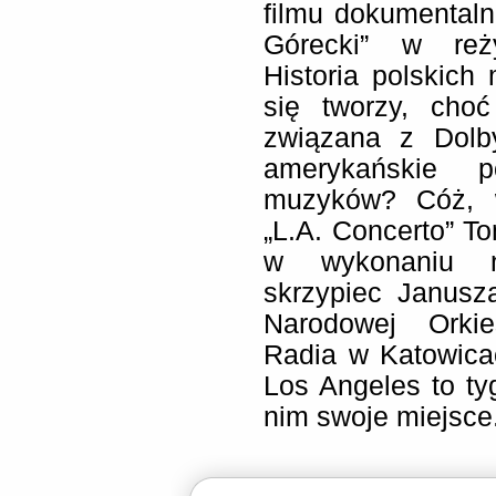
filmu dokumentaln
Górecki” w reżys
Historia polskic
się tworzy, cho
związana z Dolb
amerykańskie 
muzyków? Cóż, w
„L.A. Concerto” T
w wykonaniu na
skrzypiec Janusz
Narodowej Orkie
Radia w Katowica
Los Angeles to ty
nim swoje miejsce