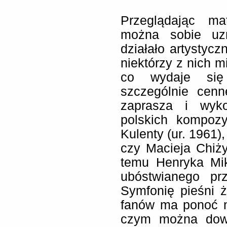
Przeglądając ma
można sobie uzm
działało artystycz
niektórzy z nich m
co wydaje się 
szczególnie cenn
zaprasza i wyk
polskich kompoz
Kulenty (ur. 1961)
czy Macieja Chiżyń
temu Henryka Mik
ubóstwianego pr
Symfonię pieśni ż
fanów ma ponoć n
czym można dowi