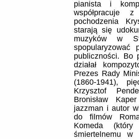
pianista i kom
współpracuje z
pochodzenia Kry
starają się udok
muzyków w Sta
spopularyzować 
publiczności. Bo p
działał kompozyt
Prezes Rady Mini
(1860-1941), pi
Krzysztof Pende
Bronisław Kape
jazzman i autor w
do filmów Roma
Komeda (który 
śmiertelnemu w 