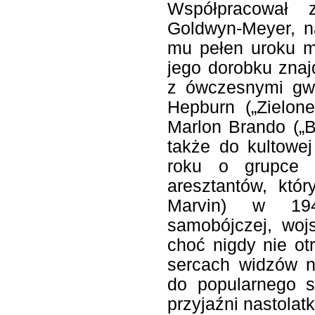
Współpracował 
Goldwyn-Meyer, n
mu pełen uroku m
jego dorobku zna
z ówczesnymi gwi
Hepburn („Zielon
Marlon Brando („B
także do kultowe
roku o grupce ż
aresztantów, któ
Marvin) w 19
samobójczej, woj
choć nigdy nie ot
sercach widzów n
do popularnego s
przyjaźni nastolatk