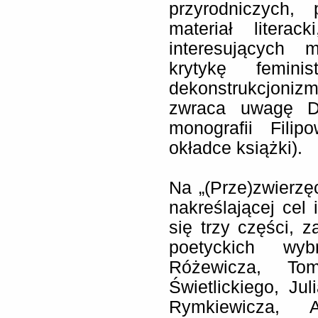
przyrodniczych, 
materiał litera
interesujących 
krytykę femini
dekonstrukcjoni
zwraca uwagę D
monografii Filip
okładce książki).
Na „(Prze)zwierzę
nakreślającej cel 
się trzy części, z
poetyckich wyb
Różewicza, Tom
Świetlickiego, J
Rymkiewicza, A