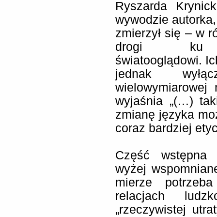
Ryszarda Krynic
wywodzie autorka,
zmierzył się – w 
drogi ku po
światooglądowi. Ic
jednak wyłąc
wielowymiarowej 
wyjaśnia „(…) tak
zmianę języka moż
coraz bardziej etyc
Część wstępna 
wyżej wspomniane
mierze potrzeb
relacjach ludz
„rzeczywistej utrat