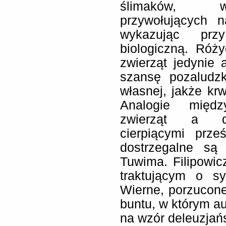
ślimaków, wy
przywołujących n
wykazując pr
biologiczną. Róż
zwierząt jedynie 
szansę pozaludzk
własnej, jakże krw
Analogie międz
zwierząt a dy
cierpiącymi prz
dostrzegalne są
Tuwima. Filipowic
traktującym o s
Wierne, porzucon
buntu, w którym au
na wzór deleuzjańsk