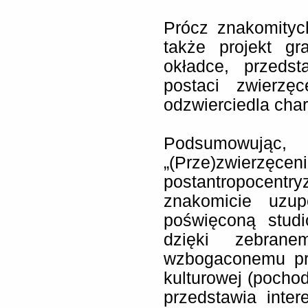
Prócz znakomityc
także projekt gr
okładce, przedst
postaci zwierzę
odzwierciedla chara
Podsumowują
„(Prze)zwierzę
postantropoce
znakomicie uzupe
poświęconą studi
dzięki zebranem
wzbogaconemu pr
kulturowej (pochod
przedstawia inter