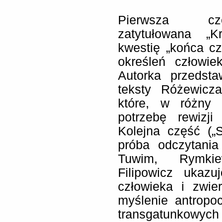
Pierwsza czę
zatytułowana „K
kwestię „końca c
określeń człowie
Autorka przedsta
teksty Różewicza
które, w różny
potrzebę rewizji
Kolejna część („
próba odczytania
Tuwim, Rymkie
Filipowicz ukazu
człowieka i zwier
myślenie antropo
transgatunkowyc