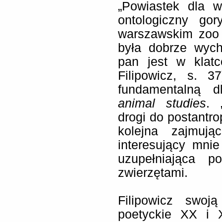
„Powiastek dla w
ontologiczny go
warszawskim zoo 
była dobrze wych
pan jest w klat
Filipowicz, s. 
fundamentalną d
animal studies
. 
drogi do postantro
kolejna zajmują
interesujący mni
uzupełniająca p
zwierzętami.
Filipowicz swoj
poetyckie XX i 