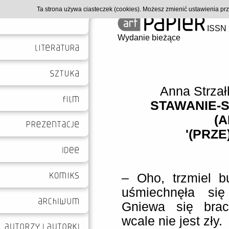
Ta strona używa ciasteczek (cookies). Możesz zmienić ustawienia p
ISSN 
Wydanie bieżące
Anna Strza
STAWANIE-S
(A
'(PRZE
– Oho, trzmiel b
uśmiechnęła się
Gniewa się braci
wcale nie jest zły.