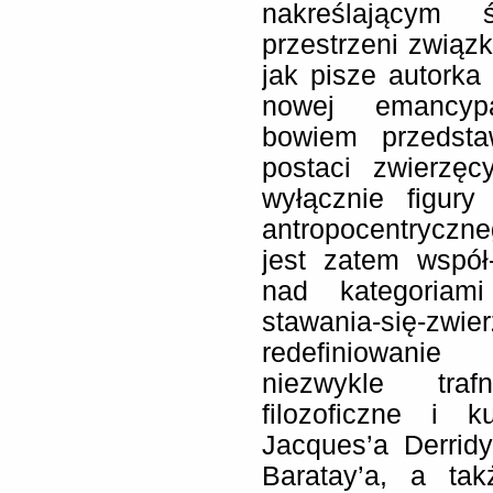
nakreślającym
przestrzeni związk
jak pisze autorka 
nowej emancypa
bowiem przedstaw
postaci zwierzęc
wyłącznie figur
antropocentryczne
jest zatem współ
nad kategoriami
stawania-się-z
redefiniowanie 
niezwykle traf
filozoficzne i k
Jacques’a Derrid
Baratay’a, a ta