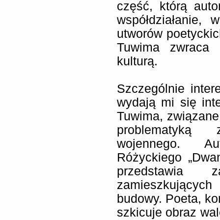
część, którą auto
współdziałanie, w
utworów poetyckich
Tuwima zwraca 
kulturą.
Szczególnie inter
wydają mi się int
Tuwima, związane 
problematyką 
wojennego. Au
Różyckiego „Dwan
przedstawia 
zamieszkujących
budowy. Poeta, kor
szkicuje obraz w