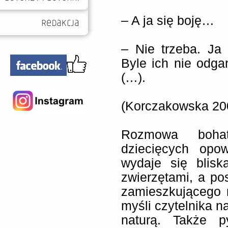
– A ja się boję…
– Nie trzeba. Ja 
Byle ich nie odgan
(…).
(Korczakowska 20
Rozmowa bohat
dziecięcych opow
wydaje się blisk
zwierzętami, a po
zamieszkującego 
myśli czytelnika n
naturą. Także p