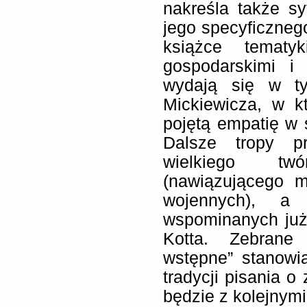
nakreśla także s
jego specyficzne
książce tematy
gospodarskimi i 
wydają się w t
Mickiewicza, w k
pojętą empatię w 
Dalsze tropy p
wielkiego tw
(nawiązującego 
wojennych), a
wspominanych już
Kotta. Zebrane 
wstępne” stanowi
tradycji pisania o
będzie z kolejnymi