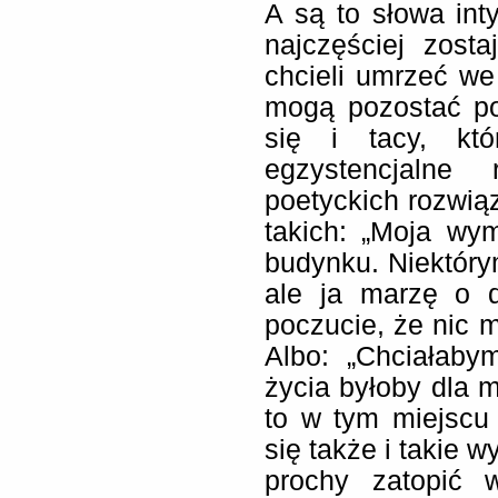
A są to słowa int
najczęściej zost
chcieli umrzeć we 
mogą pozostać po 
się i tacy, kt
egzystencjalne 
poetyckich rozwiąz
takich: „Moja wy
budynku. Niektór
ale ja marzę o 
poczucie, że nic m
Albo: „Chciałaby
życia byłoby dla 
to w tym miejscu
się także i takie 
prochy zatopić w