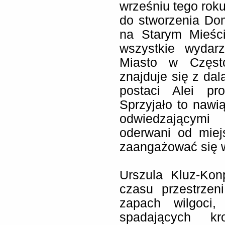
wrześniu tego rok
do stworzenia Domu
na Starym Mieści
wszystkie wydarz
Miasto w Często
znajduje się z dal
postaci Alei p
Sprzyjało to nawią
odwiedzającymi 
oderwani od miej
zaangażować się w
Urszula Kluz-Ko
czasu przestrzeni
zapach wilgoci,
spadających kr