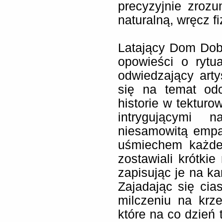
precyzyjnie zrozu
naturalną, wręcz f
Latający Dom Dobr
opowieści o rytu
odwiedzający art
się na temat odc
historie w tektur
intrygującymi 
niesamowitą empat
uśmiechem każdeg
zostawiali krótkie
zapisując je na ka
Zajadając się cias
milczeniu na krze
które na co dzień 