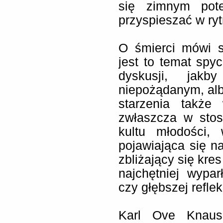
się zimnym pot
przyspieszać w r
O śmierci mówi si
jest to temat sp
dyskusji, jakb
niepożądanym, alb
starzenia także
zwłaszcza w stos
kultu młodości,
pojawiająca się n
zbliżający się kres
najchętniej wypa
czy głębszej refleks
Karl Ove Knaus