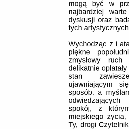
mogą być w przy
najbardziej wart
dyskusji oraz bad
tych artystycznych
Wychodząc z Lata
piękne popołud
zmysłowy ruch p
delikatnie oplatał
stan zawiesz
ujawniającym si
sposób, a myślam
odwiedzających
spokój, z któr
miejskiego życia,
Ty, drogi Czytelni