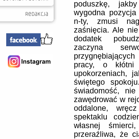
poduszkę, jakb
wygodna pozycja 
n-ty, zmusi na
zaśnięcia. Ale ni
dodatek pobudz
zaczyna serw
przygnębiających
pracy, o kłótn
upokorzeniach, j
świętego spokoj
świadomość, nie 
zawędrować w rejo
oddalone, wręc
spektaklu codzi
własnej śmierci
przeraźliwa, że c