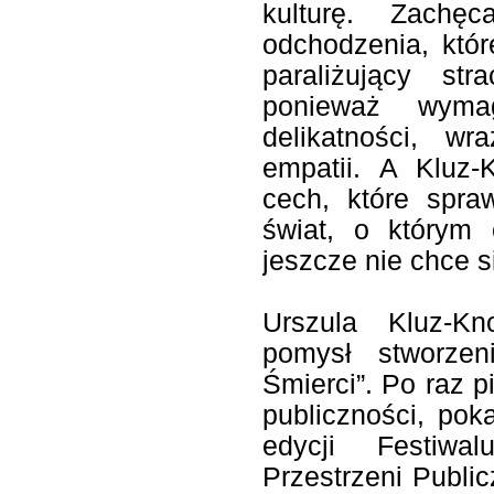
kulturę. Zach
odchodzenia, któr
paraliżujący st
ponieważ wymag
delikatności, wr
empatii. A Kluz
cech, które spra
świat, o którym 
jeszcze nie chce s
Urszula Kluz-Kn
pomysł stworzen
Śmierci”. Po raz p
publiczności, po
edycji Festiwa
Przestrzeni Publi