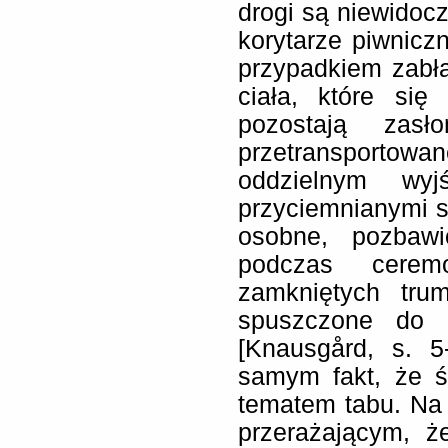
drogi są niewidoc
korytarze piwnicz
przypadkiem zabłą
ciała, które się
pozostają zasł
przetransportowa
oddzielnym wy
przyciemnianymi sz
osobne, pozbawi
podczas cerem
zamkniętych tru
spuszczone do 
[Knausgård, s. 5
samym fakt, że ś
tematem tabu. Na
przerażającym, 