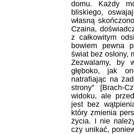
domu. Każdy mó
bliskiego, oswaj
własną skończonoś
Czaina, doświadcz
z całkowitym ods
bowiem pewna po
świat bez osłony, 
Zezwalamy, by w
głęboko, jak o
natrafiając na ża
strony” [Brach-C
widoku, ale prze
jest bez wątpien
który zmienia pe
życia. I nie nale
czy unikać, poni