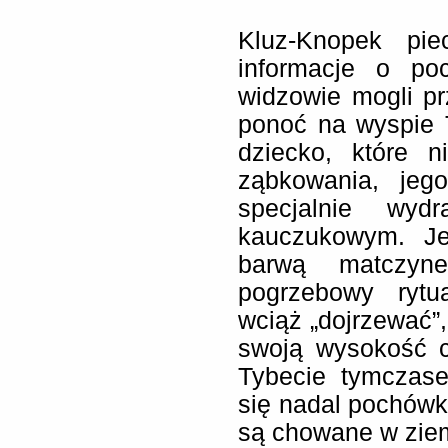
Kluz-Knopek piec
informacje o po
widzowie mogli pr
ponoć na wyspie 
dziecko, które 
ząbkowania, jeg
specjalnie wyd
kauczukowym. Je
barwą matczyne
pogrzebowy rytu
wciąż „dojrzewać”
swoją wysokość c
Tybecie tymczase
się nadal pochówki
są chowane w ziemi