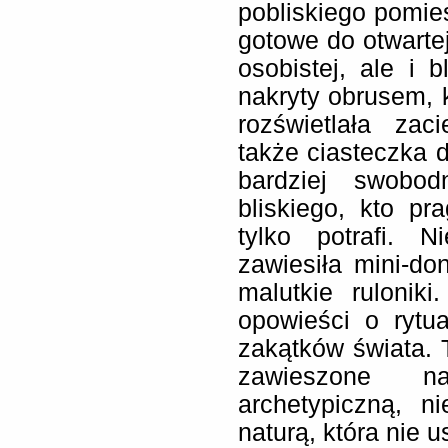
pobliskiego pomie
gotowe do otwartej 
osobistej, ale i b
nakryty obrusem, k
rozświetlała zac
także ciasteczka d
bardziej swobod
bliskiego, kto pra
tylko potrafi. N
zawiesiła mini-don
malutkie rulonik
opowieści o rytu
zakątków świata. T
zawieszone na
archetypiczną, n
naturą, która nie u