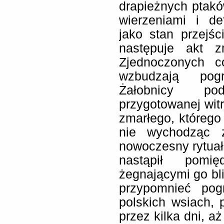
drapieżnych ptakó
wierzeniami i def
jako stan przejś
następuje akt z
Zjednoczonych c
wzbudzają pogr
Żałobnicy po
przygotowanej witr
zmarłego, którego
nie wychodząc 
nowoczesny rytuał 
nastąpił pomi
żegnającymi go bl
przypomnieć pog
polskich wsiach, 
przez kilka dni, a