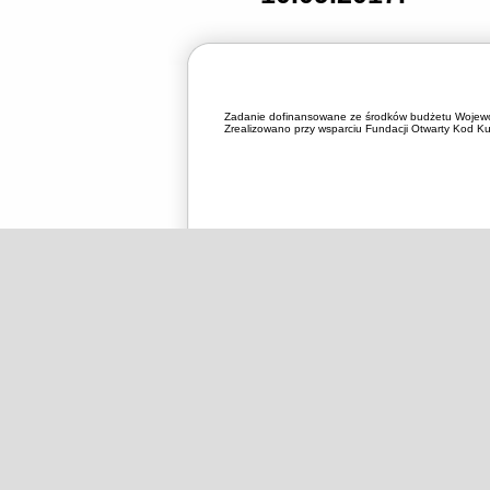
Zadanie dofinansowane ze środków budżetu Wojewó
Zrealizowano przy wsparciu Fundacji Otwarty Kod Kul