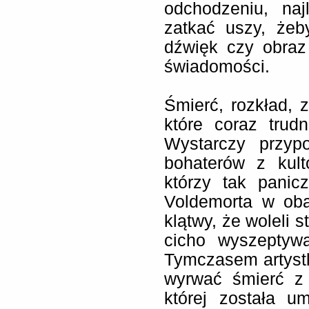
odchodzeniu, na
zatkać uszy, żeb
dźwięk czy obraz 
świadomości.
Śmierć, rozkład, 
które coraz trud
Wystarczy przyp
bohaterów z kult
którzy tak panic
Voldemorta w oba
klątwy, że woleli 
cicho wyszeptyw
Tymczasem artyst
wyrwać śmierć z 
której została u