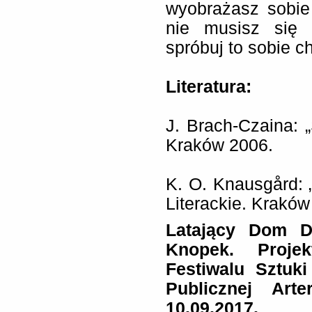
wyobrażasz sobie
nie musisz się 
spróbuj to sobie c
Literatura:
J. Brach-Czaina: „
Kraków 2006.
K. O. Knausgård: 
Literackie. Kraków
Latający Dom Do
Knopek. Proje
Festiwalu Sztuk
Publicznej Art
10.09.2017.