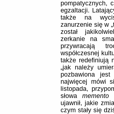
pompatycznych, c
egzaltacji. Lataj
także na wycis
zanurzenie się w „
został jakikolw
zerkanie na smar
przywracają t
współczesnej kultu
także redefiniują
„jak należy umie
pozbawiona jest 
najwięcej mówi s
listopada, przyp
słowa
memento 
ujawnił, jakie zmi
czym stały się dzi