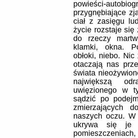
powieści-autobio
przygnębiające zj
ciał z zasięgu lu
życie rozstaje się
do rzeczy martw
klamki, okna. Po
obłoki, niebo. Nic
otaczają nas prz
świata nieożywio
największą od
uwięzionego w ty
sądzić po podej
zmierzających d
naszych oczu. W 
ukrywa się je 
pomieszczeniach, 