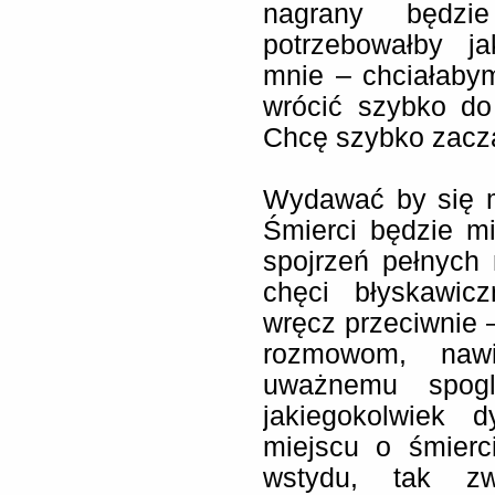
nagrany będzi
potrzebowałby j
mnie – chciałaby
wrócić szybko do 
Chcę szybko zacz
Wydawać by się m
Śmierci będzie mi
spojrzeń pełnych 
chęci błyskawic
wręcz przeciwnie –
rozmowom, nawią
uważnemu spog
jakiegokolwiek 
miejscu o śmierc
wstydu, tak zw