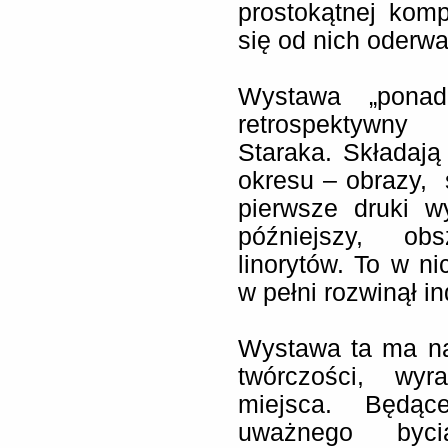
prostokątnej komp
się od nich oderw
Wystawa „ponad
retrospektywny
Staraka. Składaj
okresu – obrazy, s
pierwsze druki w
późniejszy, obs
linorytów. To w ni
w pełni rozwinął 
Wystawa ta ma na
twórczości, wyr
miejsca. Będąc
uważnego byci