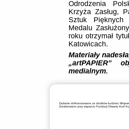
Odrodzenia Pol
Krzyża Zasług, 
Sztuk Pięknych
Medalu Zasłużony
roku otrzymał ty
Katowicach.
Materiały nadesła
„artPAPIER” ob
medialnym.
Zadanie dofinansowane ze środków budżetu Wojewó
Zrealizowano przy wsparciu Fundacji Otwarty Kod Kul