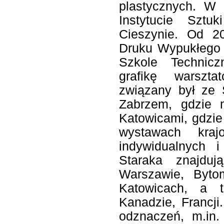
plastycznych. W
Instytucie Sztu
Cieszynie. Od 2
Druku Wypukłego 
Szkole Technicz
grafikę warszt
związany był ze 
Zabrzem, gdzie m
Katowicami, gdzie
wystawach kraj
indywidualnych 
Staraka znajdu
Warszawie, Bytom
Katowicach, a t
Kanadzie, Francji
odznaczeń, m.in.