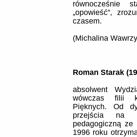
równocześnie st
„opowieść”, zroz
czasem.
(Michalina Wawrzy
Roman Starak (19
absolwent Wydzi
wówczas filii 
Pięknych. Od d
przejścia na 
pedagogiczną ze 
1996 roku otrzyma