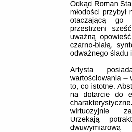
Odkąd Roman Star
młodości przybył 
otaczającą go 
przestrzeni sześć
uważną opowieść
czarno-białą, sy
odważnego śladu i
Artysta posiad
wartościowania – 
to, co istotne. Ab
na dotarcie do e
charakterystycz
wirtuozyjnie z
Urzekają potra
dwuwymiarową 