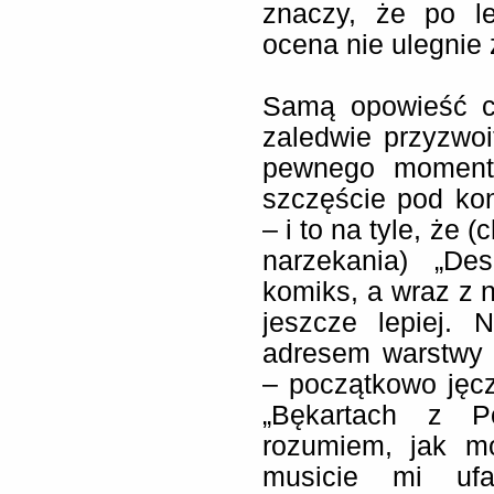
znaczy, że po l
ocena nie ulegnie 
Samą opowieść c
zaledwie przyzwoi
pewnego momentu
szczęście pod kon
– i to na tyle, że
narzekania) „De
komiks, a wraz z
jeszcze lepiej.
adresem warstwy g
– początkowo jęc
„Bękartach z Po
rozumiem, jak m
musicie mi ufa