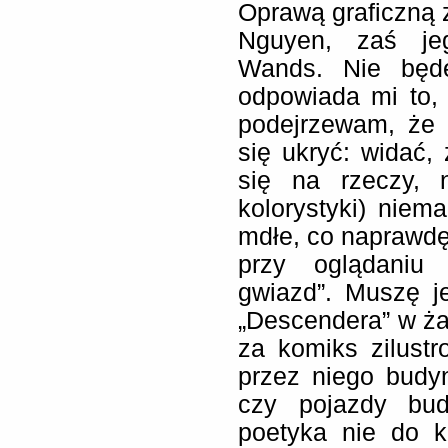
Oprawą graficzną z
Nguyen, zaś je
Wands. Nie będ
odpowiada mi to,
podejrzewam, że 
się ukryć: widać, 
się na rzeczy, 
kolorystyki) niem
mdłe, co naprawdę
przy oglądaniu 
gwiazd”. Muszę j
„Descendera” w ż
za komiks zilust
przez niego budyn
czy pojazdy bud
poetyka nie do k