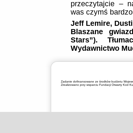
przeczytajcie – 
was czymś bardzo
Jeff Lemire, Dus
Blaszane gwiazd
Stars”).
Tłuma
Wydawnictwo Muc
Zadanie dofinansowane ze środków budżetu Wojewó
Zrealizowano przy wsparciu Fundacji Otwarty Kod Kul