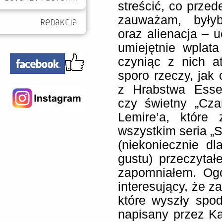
streścić, co przed
zauważam, były
oraz alienacja – u
umiejętnie wplata
czyniąc z nich a
sporo rzeczy, jak
z Hrabstwa Esse
czy świetny „Cza
Lemire’a, które
wszystkim seria „Sw
(niekoniecznie d
gustu) przeczyta
zapomniałem. Ogó
interesujący, że z
które wyszły spod
napisany przez K