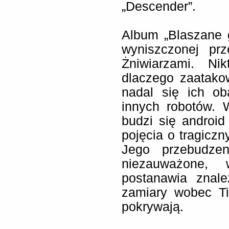
„Descender”.
Album „Blaszane 
wyniszczonej pr
Żniwiarzami. Ni
dlaczego zaatakow
nadal się ich ob
innych robotów. 
budzi się androi
pojęcia o tragiczn
Jego przebudzen
niezauważone,
postanawia znale
zamiary wobec Ti
pokrywają.