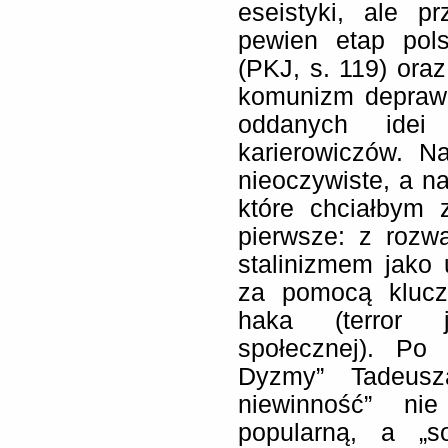
eseistyki, ale p
pewien etap polsk
(PKJ, s. 119) ora
komunizm deprawow
oddanych idei
karierowiczów. 
nieoczywiste, a n
które chciałbym 
pierwsze: z rozw
stalinizmem jako
za pomocą klucz
haka (terror j
społecznej). Po
Dyzmy” Tadeusz
niewinność” nie
popularną, a „so