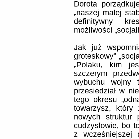
Dorota porządkuje
„naszej małej stab
definitywny kr
możliwości „socjal
Jak już wspomnia
groteskowy” „socja
„Polaku, kim je
szczerym przedw
wybuchu wojny tr
przesiedział w ni
tego okresu „odn
towarzysz, któr
nowych struktur 
cudzysłowie, bo to
z wcześniejszej 