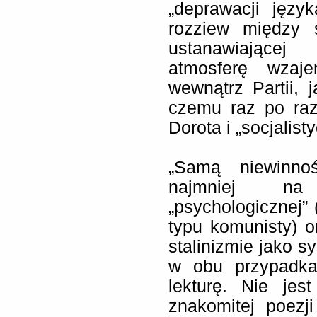
„deprawacji języ
rozziew między 
ustanawiającej
atmosferę wzaje
wewnątrz Partii,
czemu raz po ra
Dorota i „socjalist
„Samą niewinno
najmniej na
„psychologicznej”
typu komunisty) o
stalinizmie jako s
w obu przypadka
lekturę. Nie je
znakomitej poezj