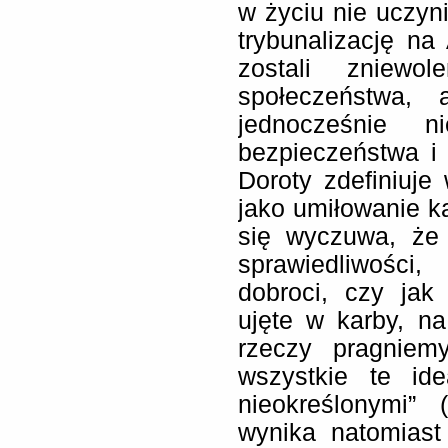
w życiu nie uczyni
trybunalizację n
zostali zniewo
społeczeństwa,
jednocześnie n
bezpieczeństwa i
Doroty zdefiniuj
jako umiłowanie ka
się wyczuwa, że 
sprawiedliwości,
dobroci, czy jak
ujęte w karby, n
rzeczy pragniem
wszystkie te ide
nieokreślonymi”
wynika natomiast