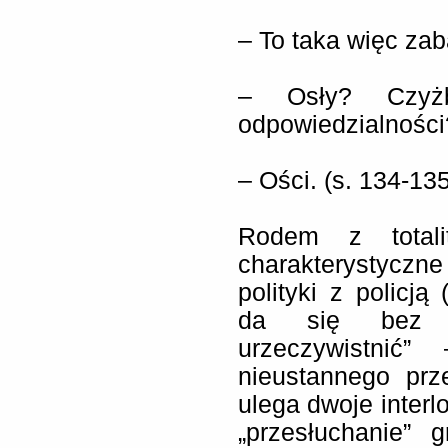
– To taka więc zab
– Osły? Czyż
odpowiedzialności
– Ości. (s. 134-135
Rodem z totalit
charakterystyczn
polityki z policją
da się bez usz
urzeczywistnić
nieustannego prz
ulega dwoje interl
„przesłuchanie” 