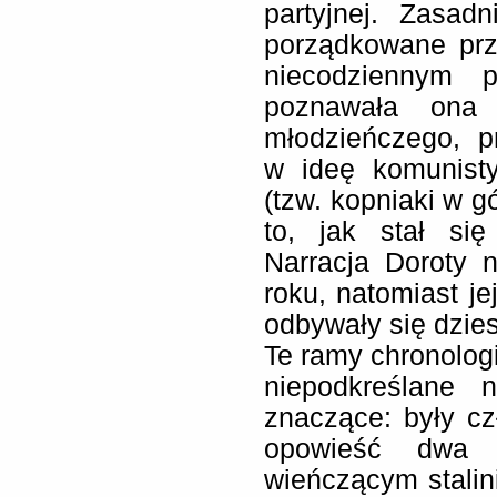
partyjnej. Zasad
porządkowane prz
niecodziennym p
poznawała ona 
młodzieńczego, 
w ideę komunist
(tzw. kopniaki w gó
to, jak stał się
Narracja Doroty 
roku, natomiast je
odbywały się dzies
Te ramy chronolog
niepodkreślane 
znaczące: były cz
opowieść dwa l
wieńczącym stali