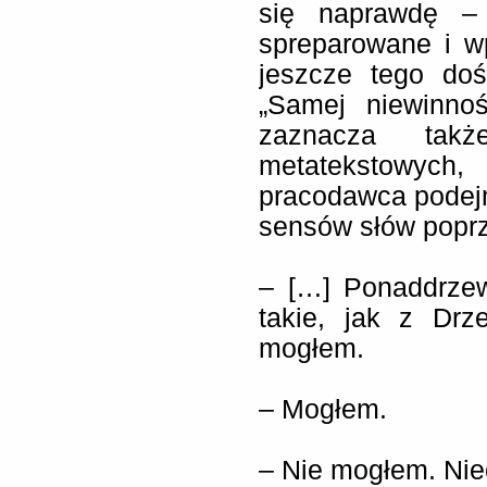
się naprawdę –
spreparowane i w
jeszcze tego do
„Samej niewinnoś
zaznacza tak
metatekstowych,
pracodawca podej
sensów słów poprz
– […] Ponaddrzew
takie, jak z Drz
mogłem.
– Mogłem.
– Nie mogłem. Nie