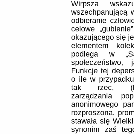
Wirpsza wskaz
wszechpanującą 
odbieranie człowi
celowe „gubienie
okazującego się je
elementem kolekt
podlega w „Sa
społeczeństwo, 
Funkcje tej deper
o ile w przypadku
tak rzec, (bi
zarządzania pop
anonimowego pano
rozproszona, pro
stawała się Wie
synonim zaś teg