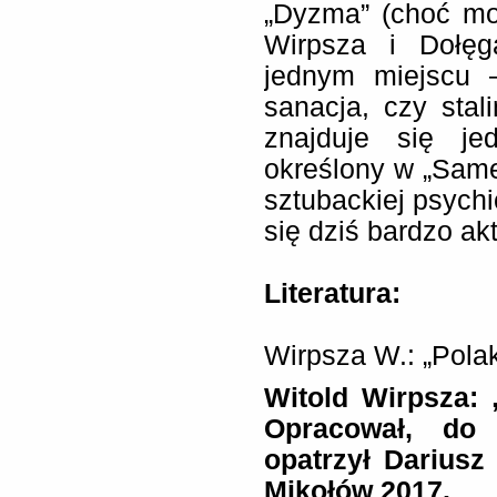
„Dyzma” (choć mo
Wirpsza i Dołęg
jednym miejscu 
sanacja, czy sta
znajduje się je
określony w „Same
sztubackiej psychi
się dziś bardzo ak
Literatura:
Wirpsza W.: „Polak
Witold Wirpsza:
Opracował, do
opatrzył Dariusz
Mikołów 2017.