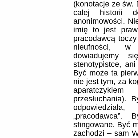
(konotacje ze św. 
całej historii 
anonimowości. Ni
imię to jest pra
pracodawcą toczy 
nieufności, w
dowiadujemy s
stenotypistce, ani
Być może ta pierw
nie jest tym, za k
aparatczykie
przesłuchania). 
odpowiedziała,
„pracodawca”. 
sfingowane. Być m
zachodzi – sam Wi