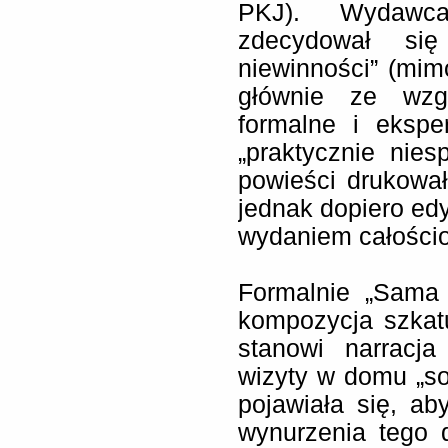
PKJ). Wydawca
zdecydował się
niewinności” (mimo
głównie ze wzg
formalne i ekspe
„praktycznie nies
powieści drukowa
jednak dopiero edy
wydaniem całości
Formalnie „Sama 
kompozycja szkat
stanowi narracja
wizyty w domu „soc
pojawiała się, a
wynurzenia tego 