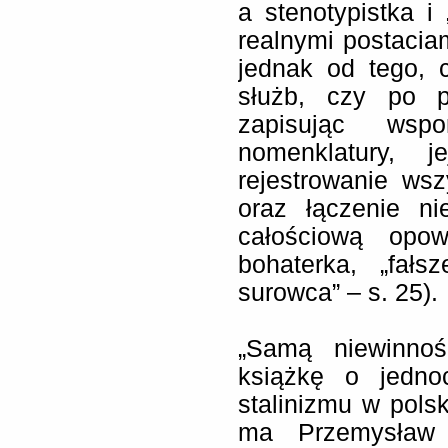
a stenotypistka i 
realnymi postacia
jednak od tego, 
służb, czy po p
zapisując wsp
nomenklatury, j
rejestrowanie wsz
oraz łączenie ni
całościową opo
bohaterka, „fałs
surowca” – s. 25).
„Samą niewinnoś
książkę o jedno
stalinizmu w pols
ma Przemysław C