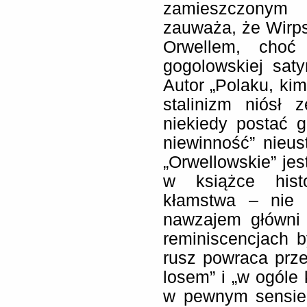
zamieszczonym n
zauważa, że Wirps
Orwellem, choć
gogolowskiej satyr
Autor „Polaku, kim
stalinizm niósł 
niekiedy postać g
niewinność” nieus
„Orwellowskie” je
w książce hist
kłamstwa – nie 
nawzajem główni 
reminiscencjach 
rusz powraca prze
losem” i „w ogóle 
w pewnym sensie 