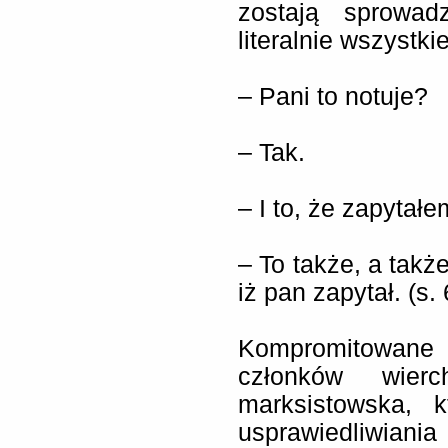
zostają sprowad
literalnie wszystki
– Pani to notuje?
– Tak.
– I to, że zapytałe
– To także, a także
iż pan zapytał. (s. 
Kompromitowane
członków wierch
marksistowska, 
usprawiedliwi