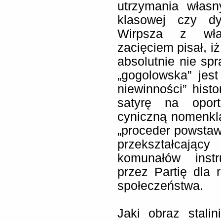
utrzymania własn
klasowej czy dyk
Wirpsza z wła
zacięciem pisał, iż 
absolutnie nie sp
„gogolowska” jes
niewinności” histo
satyrę na oportu
cyniczną nomenkla
„proceder powstawa
przekształcając
komunałów instr
przez Partię dla r
społeczeństwa.
Jaki obraz stali