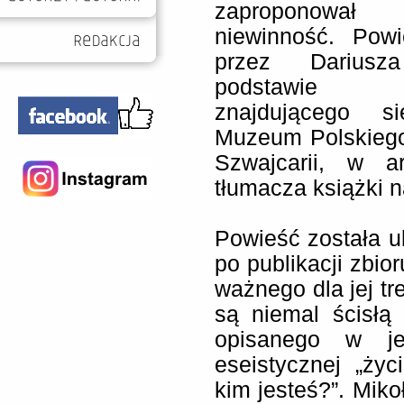
zaproponowa
niewinność. Powi
przez Darius
podstawie 
znajdującego s
Muzeum Polskiego
Szwajcarii, w a
tłumacza książki n
Powieść została u
po publikacji zbio
ważnego dla jej tre
są niemal ścisłą 
opisanego w je
eseistycznej „życ
kim jesteś?”. Miko