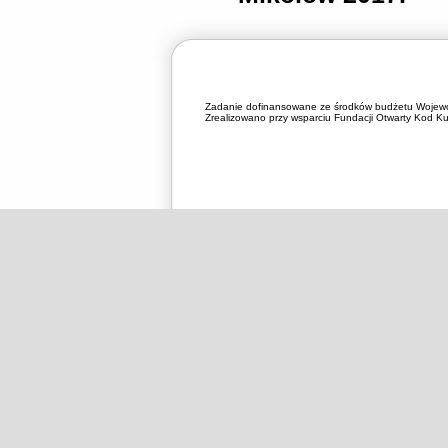
Zadanie dofinansowane ze środków budżetu Wojewó
Zrealizowano przy wsparciu Fundacji Otwarty Kod Kul