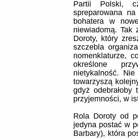
Partii Polski, 
spreparowana na 
bohatera w nowe 
niewiadomą. Tak 
Doroty, który zres
szczebla organizac
nomenklaturze, c
określone przy
nietykalność. Nie
towarzyszą kolejny
gdyż odebrałoby t
przyjemności, w is
Rola Doroty od p
jedyna postać w po
Barbary), która p