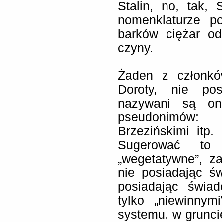
Stalin, no, tak, 
nomenklaturze p
barków ciężar od
czyny.
Żaden z członkó
Doroty, nie pos
nazywani są on
pseudonimów: J
Brzezińskimi itp.
Sugerować to
„wegetatywne”, z
nie posiadając ś
posiadając świa
tylko „niewinnym
systemu, w gruncie