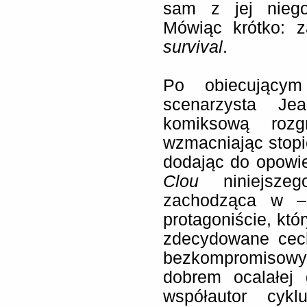
sam z jej nieg
Mówiąc krótko: z
survival
.
Po obiecującym
scenarzysta Je
komiksową roz
wzmacniając stopie
dodając do opowie
Clou
niniejsz
zachodząca w –
protagoniście, któ
zdecydowane cec
bezkompromiso
dobrem ocalałej 
współautor cykl