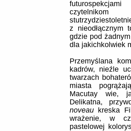
futurospekcjam
czytelnikom 
stutrzydziestoletn
z nieodłącznym t
gdzie pod żadnym
dla jakichkolwiek
Przemyślana kom
kadrów, nieźle u
twarzach bohater
miasta pogrąża
Macutay wie, j
Delikatna, przy
noveau
kreska Fi
wrażenie, w cz
pastelowej kolory