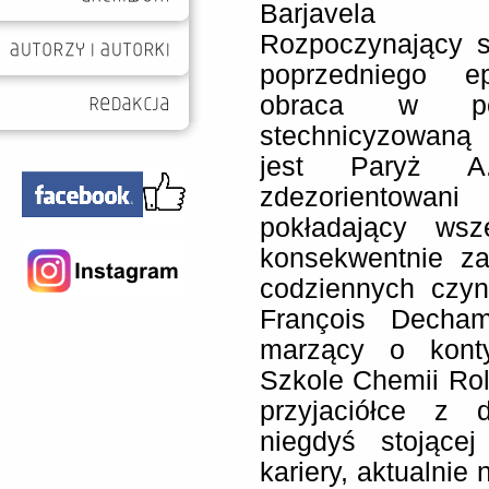
Barjavela (
Rozpoczynający s
poprzedniego ep
obraca w pe
stechnicyzowaną 
jest Paryż A
zdezorientowani
pokładający ws
konsekwentnie za
codziennych czyn
François Decha
marzący o kont
Szkole Chemii Rol
przyjaciółce z 
niegdyś stojące
kariery, aktualnie