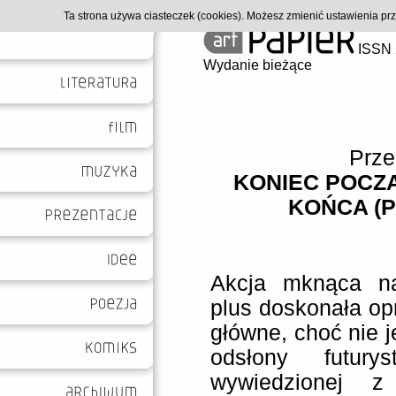
Ta strona używa ciasteczek (cookies). Możesz zmienić ustawienia p
ISSN 
Wydanie bieżące
Prze
KONIEC POCZ
KOŃCA (P
Akcja mknąca na
plus doskonała op
główne, choć nie j
odsłony futuryst
wywiedzionej z