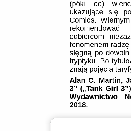
(póki co) wień
ukazujące się p
Comics. Wiernym 
rekomendować „
odbiorcom nieza
fenomenem radzę 
sięgną po dowoln
tryptyku. Bo tytuło
znają pojęcia tary
Alan C. Martin, 
3” („Tank Girl 3”
Wydawnictwo N
2018.