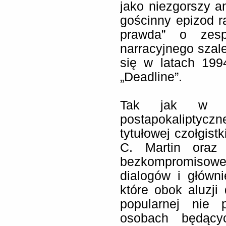
jako niezgorszy a
gościnny epizod r
prawda” o zesp
narracyjnego szal
się w latach 19
„Deadline”.
Tak jak w do
postapokaliptyczne
tytułowej czołgist
C. Martin oraz 
bezkompromisowe
dialogów i główn
które obok aluzji
popularnej nie 
osobach będący