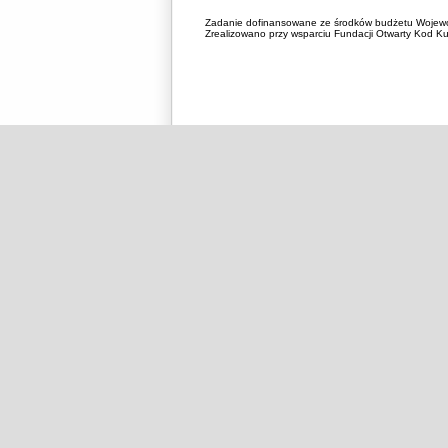
Zadanie dofinansowane ze środków budżetu Wojewó
Zrealizowano przy wsparciu Fundacji Otwarty Kod Kul