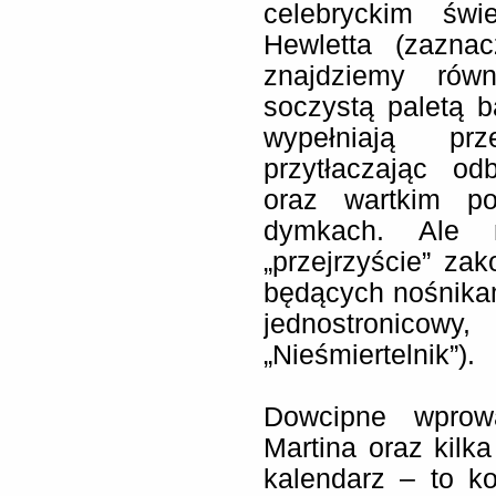
celebryckim świe
Hewletta (zazna
znajdziemy rów
soczystą paletą 
wypełniają prz
przytłaczając o
oraz wartkim p
dymkach. Ale n
„przejrzyście” z
będących nośnikam
jednostronicowy
„Nieśmiertelnik”).
Dowcipne wprow
Martina oraz kilk
kalendarz – to k