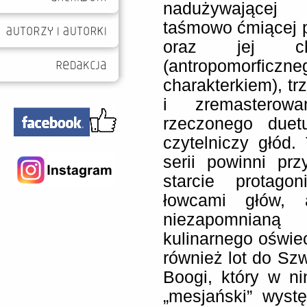
nadużywającej
taśmowo ćmiącej p
oraz jej ch
(antropomorfic
charakterkiem), tr
i zremasterowa
rzeczonego due
czytelniczy głód.
serii powinni pr
starcie protago
łowcami głów, 
niezapomnianą
kulinarnego oświec
również lot do Szw
Boogi, który w ni
„mesjański” wyst