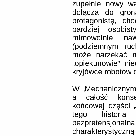
zupełnie nowy wą
dołącza do gron
protagonistę, ch
bardziej osobis
mimowolnie naw
(podziemnym ruc
może narzekać n
„opiekunowie” ni
kryjówce robotów o
W „Mechanicznym 
a całość konse
końcowej części 
tego historia
bezpretensjona
charakterystyczną