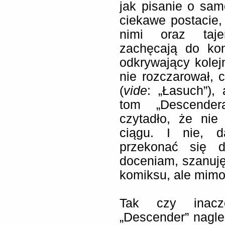
jak pisanie o sam
ciekawe postacie,
nimi oraz taje
zachęcają do kon
odkrywający kolej
nie rozczarował, 
(
vide
: „Łasuch”),
tom „Descender
czytadło, że ni
ciągu. I nie, da
przekonać się 
doceniam, szanuję
komiksu, ale mimo
Tak czy inacz
„Descender” nagle