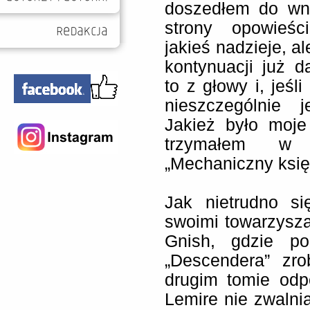
doszedłem do wni
strony opowieśc
jakieś nadzieje, a
kontynuacji już d
to z głowy i, jeśl
nieszczególnie j
Jakież było moje 
trzymałem w 
„Mechaniczny księ
Jak nietrudno s
swoimi towarzysz
Gnish, gdzie po
„Descendera” zr
drugim tomie odp
Lemire nie zwalni