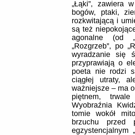
„Łąki”, zawiera 
bogów, ptaki, zi
rozkwitającą i um
są też niepokojąc
agonalne (od „T
„Rozgrzeb”, po „R
wyradzanie się ś
przyprawiają o el
poeta nie rodzi 
ciągłej utraty, 
ważniejsze – ma o
piętnem, trwale
Wyobraźnia Kwid
tomie wokół mito
brzuchu przed 
egzystencjalnym