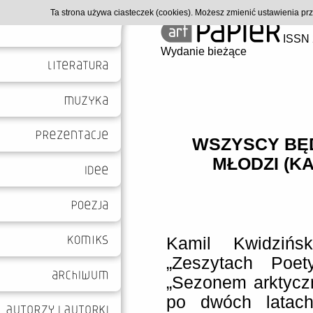
Ta strona używa ciasteczek (cookies). Możesz zmienić ustawienia p
ISSN 
Wydanie bieżące
WSZYSCY BĘ
MŁODZI (KA
Kamil Kwidzińs
„Zeszytach Poet
„Sezonem arktyczn
po dwóch latach