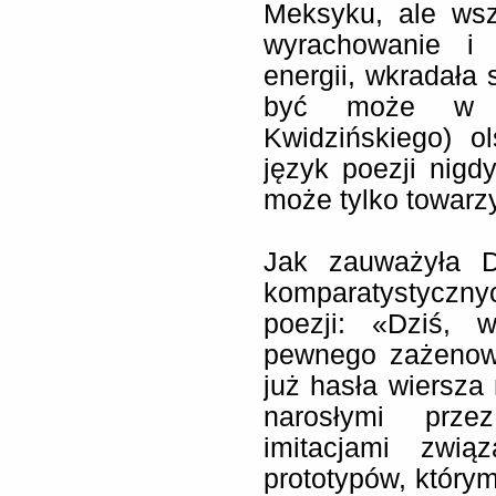
Meksyku, ale wsz
wyrachowanie i 
energii, wkradała 
być może w n
Kwidzińskiego) o
język poezji nigd
może tylko towarz
Jak zauważyła 
komparatystycz
poezji: «Dziś, 
pewnego zażenow
już hasła wiersza 
narosłymi prze
imitacjami zwią
prototypów, którym