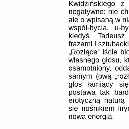
Kwidzińskiego z 
negatywne: nie ch
ale o wpisaną w ni
współ-bycia, u-b
kiedyś Tadeusz
frazami i sztuback
„Rozłące” iście 
własnego głosu, kt
osamotniony, odda
samym (ową „rozłą
głos łamiący si
postawa tak bardz
erotyczną naturą 
się nośnikiem lir
nową energią.