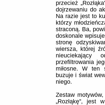
przecież „Rozłąka”
dojrzewaniu do ak
Na razie jest to k
którzy młodzieńcz
straconą. Ba, pow
doskonale wpisuje
stronę odzyskiwan
wiersza, której ź
nieuciekający 
przefiltrowania je
miłosne. W ten s
buzuje i świat wew
niego.
Zestaw motywów, k
„Rozłąkę”, jest 