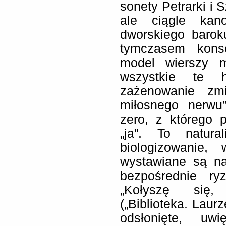
sonety Petrarki i 
ale ciągle kan
dworskiego barok
tymczasem konse
model wierszy m
wszystkie te hi
zażenowanie zmi
miłosnego nerwu
zero, z którego 
„ja”. To natural
biologizowanie,
wystawiane są na
bezpośrednie ry
„Kołyszę się, 
(„Biblioteka. Laurz
odsłonięte, uw