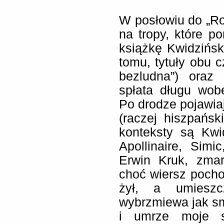
W posłowiu do „R
na tropy, które p
książkę Kwidzińsk
tomu, tytuły obu c
bezludna”) oraz 
spłata długu wob
Po drodze pojawiaj
(raczej hiszpańsk
konteksty są Kwi
Apollinaire, Sim
Erwin Kruk, zmar
choć wiersz pocho
żył, a umiesz
wybrzmiewa jak s
i umrze moje s