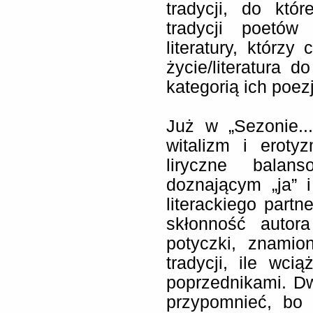
tradycji, do któ
tradycji poetów
literatury, którzy
życie/literatura 
kategorią ich poezj
Już w „Sezonie..
witalizm i eroty
liryczne balan
doznającym „ja” 
literackiego partn
skłonność autor
potyczki, znamio
tradycji, ile wci
poprzednikami. D
przypomnieć, bo 