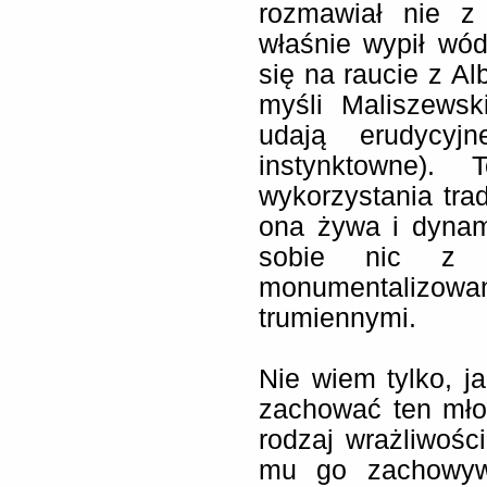
rozmawiał nie z 
właśnie wypił wó
się na raucie z Al
myśli Maliszewsk
udają erudycyj
instynktowne).
wykorzystania trad
ona żywa i dynam
sobie nic z ty
monumentalizow
trumiennymi.
Nie wiem tylko, j
zachować ten młod
rodzaj wrażliwoś
mu go zachowywa