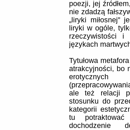
poezji, jej źródłem
nie zdadzą fałszy
„liryki miłosnej”
liryki w ogóle, ty
rzeczywistości 
językach martwyc
Tytułowa metafora 
atrakcyjności, bo
erotycznych
(przepracowywania 
ale też relacji 
stosunku do prze
kategorii estety
tu potraktować 
dochodzenie 