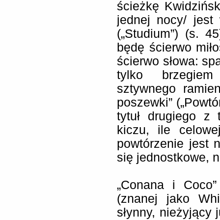
ścieżkę Kwidzińs
jednej nocy/ jest
(„Studium”) (s. 4
będę ścierwo mił
ścierwo słowa: spa
tylko brzegiem
sztywnego ramien
poszewki” („Powtór
tytuł drugiego z
kiczu, ile celow
powtórzenie jest
się jednostkowe, n
„Conana i Coco” 
(znanej jako Whi
słynny, nieżyjący 