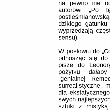
na pewno nie od
autorowi „Po t
postleśmianowską 
dzikiego gatunku
wyprzedzają częs
sensu).
W posłowiu do „Co
odnosząc się do
pisze do Leonory”
pożytku dałaby
„genialnej Reme
surrealistyczne, m
dla ekstatycznego
swych najlepszych 
sztuki z mistyką