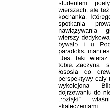
studentem poet
wierszach, ale te
kochanka, któreg
spotkania pr
nawiązywania gł
wierszy dedykowan
bywało i u Pod
paradoks, manifes
„Jest taki wiers
tobie. Zaczyna | 
łososia do drew
perspektywy cały 
wykolejona Bi
dojrzewaniu do nie
„rozłąki” właś
skaleczeniami i 