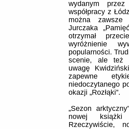
wydanym przez
współpracy z Łódz
można zawsze l
Jurczaka „Pamięć
otrzymał przec
wyróżnienie w
popularności. Trud
scenie, ale też 
uwagę Kwidzińsk
zapewne etyk
niedoczytanego po
okazji „Rozłąki”.
„Sezon arktyczny
nowej książki
Rzeczywiście, n