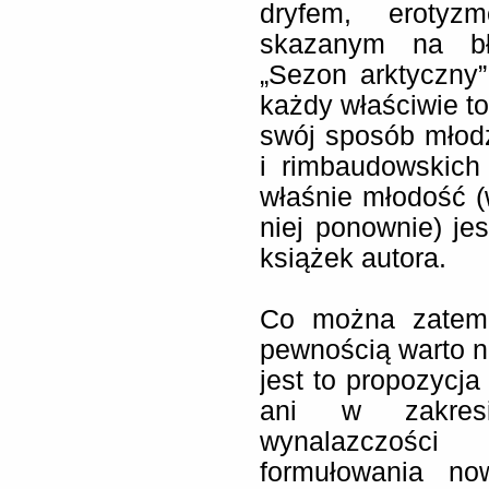
dryfem, erotyz
skazanym na bł
„Sezon arktyczny
każdy właściwie t
swój sposób młodz
i rimbaudowskich
właśnie młodość (w
niej ponownie) j
książek autora.
Co można zatem 
pewnością warto na
jest to propozycja
ani w zakresie
wynalazczości 
formułowania no