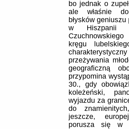
bo jednak o zupełn
ale właśnie do
błysków geniuszu 
w Hiszpanii (A
Czuchnowskiego c
kręgu lubelskie
charakterystycz
przeżywania młod
geograficzną ob
przypomina wystąpi
30., gdy obowiąz
koleżeński, pa
wyjazdu za granicę
do znamienityc
jeszcze, europej
porusza się w t