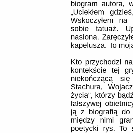
biogram autora, 
„Uciekłem gdzieś
Wskoczyłem na pl
sobie tatuaż. U
nasiona. Zaręczy
kapelusza. To moja
Kto przychodzi na
kontekście tej 
niekończącą się
Stachura, Wojacz
życia”, którzy bądź
fałszywej obietnic
ją z biografią do
między nimi gra
poetycki rys. To