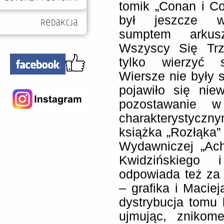
tomik „Conan i Co
był jeszcze w
sumptem arku
Wszyscy Się Trz
tylko wierzyć 
Wiersze nie były 
pojawiło się niew
pozostawanie 
charakterystyc
książka „Rozłąka” 
Wydawniczej „Ach
Kwidzińskiego 
odpowiada też za 
– grafika i Maciej
dystrybucja tomu b
ujmując, znikome