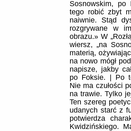
Sosnowskim, po F
tego robić zbyt m
naiwnie. Stąd dy
rozgrywane w im
obrazu.» W „Rozłąc
wiersz, „na Sosn
materią, ożywiając
na nowo mógł podją
napisze, jakby ca
po Foksie. | Po t
Nie ma czułości p
na trawie. Tylko je
Ten szereg poetyc
udanych starć z f
potwierdza chara
Kwidzińskiego. 