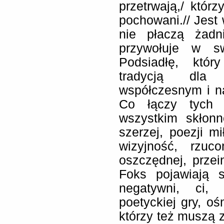
przetrwają,/ któr
pochowani.// Jest
nie płaczą żadn
przywołuje w s
Podsiadłę, któr
tradycją dla K
współczesnym i n
Co łączy tych 
wszystkim skłonn
szerzej, poezji 
wizyjność, rzuc
oszczędnej, przei
Foks pojawiają s
negatywni, ci, 
poetyckiej gry, oś
którzy też muszą z