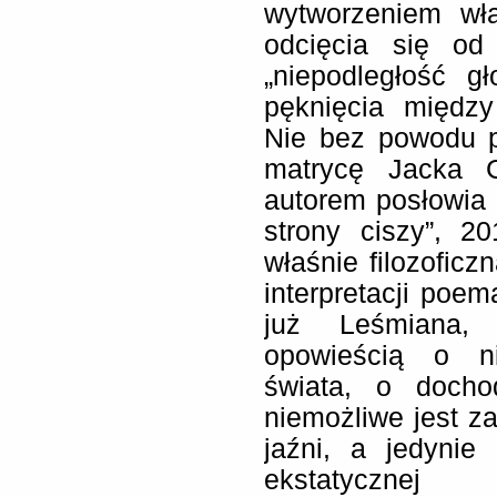
wytworzeniem wła
odcięcia się od
„niepodległość g
pęknięcia międz
Nie bez powodu pr
matrycę Jacka 
autorem posłowia 
strony ciszy”, 2
właśnie filozofic
interpretacji poem
już Leśmiana,
opowieścią o nie
świata, o doch
niemożliwe jest 
jaźni, a jedynie
ekstatycznej