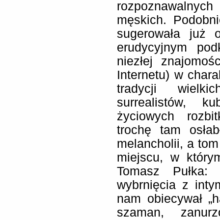
rozpoznawalnyc
męskich. Podobni
sugerowała już o
erudycyjnym pod
niezłej znajomości
Internetu) w chara
tradycji wielk
surrealistów, k
życiowych rozbi
trochę tam osłab
melancholii, a tom
miejscu, w który
Tomasz Pułka: 
wybrnięcia z int
nam obiecywał „ha
szaman, zanurz