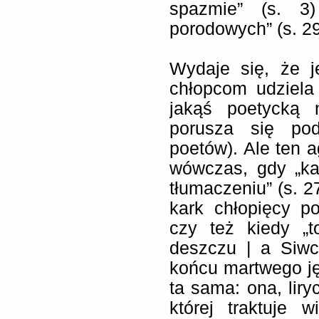
spazmie” (s. 3)
porodowych” (s. 29
Wydaje się, że j
chłopcom udziela 
jakąś poetycką n
porusza się pod
poetów). Ale ten a
wówczas, gdy „k
tłumaczeniu” (s. 2
kark chłopięcy po
czy też kiedy „
deszczu | a Siwc
końcu martwego ję
ta sama: ona, liry
której traktuje 