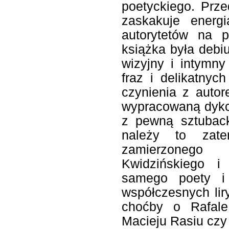
poetyckiego. Prz
zaskakuje energ
autorytetów na p
książka była debiu
wizyjny i intymn
fraz i delikatnyc
czynienia z auto
wypracowaną dykc
z pewną sztuback
należy to zate
zamierzonego p
Kwidzińskiego i
samego poety i 
współczesnych lir
choćby o Rafale
Macieju Rasiu cz