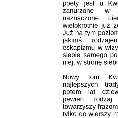
poety jest u Kw
zanurzone w k
naznaczone cie
wielokrotnie już 
Już na tym pozio
jakimś rodzaje
eskapizmu w wizyjn
siebie samego pop
niej, w stronę siebi
Nowy tom Kwid
najlepszych trad
potem lat dziew
pewien rodzaj 
towarzyszy frazom
tylko do wierszy 