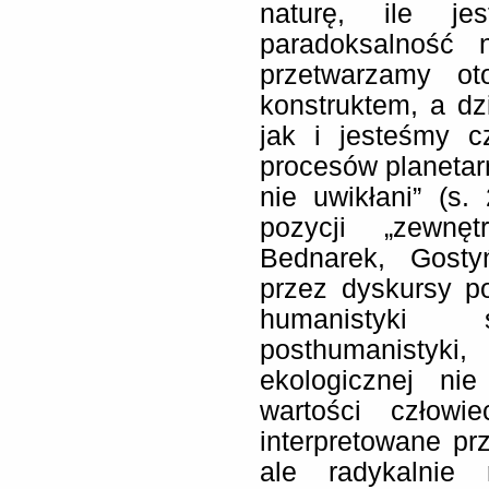
naturę, ile je
paradoksalność n
przetwarzamy ot
konstruktem, a dz
jak i jesteśmy c
procesów planetar
nie uwikłani” (s
pozycji „zewnęt
Bednarek, Gosty
przez dyskursy p
humanistyki śr
posthumanistyki
ekologicznej ni
wartości człowi
interpretowane p
ale radykalnie 