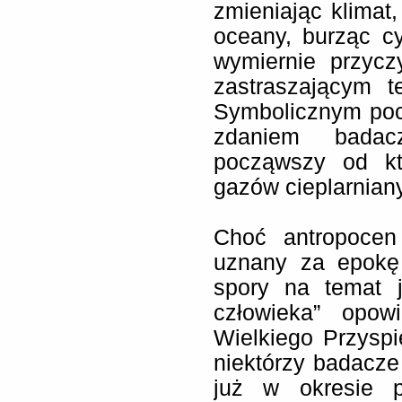
zmieniając klimat
oceany, burząc c
wymiernie przycz
zastraszającym t
Symbolicznym poc
zdaniem badacz
począwszy od kt
gazów cieplarnian
Choć antropocen 
uznany za epokę 
spory na temat j
człowieka” opow
Wielkiego Przyspi
niektórzy badacze
już w okresie p