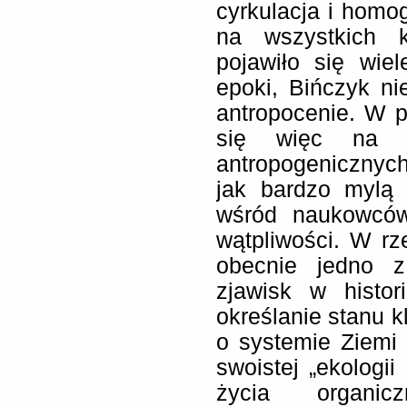
cyrkulacja i homog
na wszystkich k
pojawiło się wie
epoki, Bińczyk n
antropocenie. W p
się więc na n
antropogenicznyc
jak bardzo mylą 
wśród naukowców 
wątpliwości. W rz
obecnie jedno z
zjawisk w histor
określanie stanu k
o systemie Ziemi 
swoistej „ekologii
życia organi