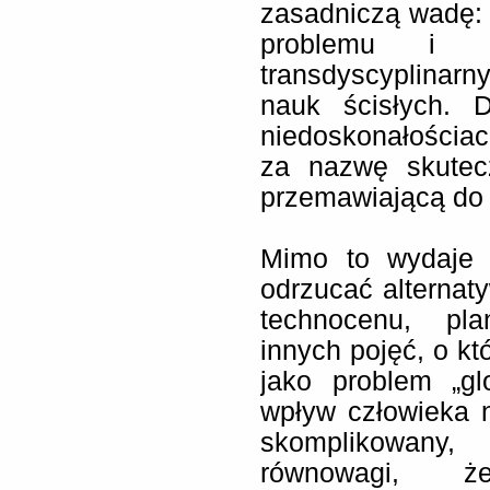
zasadniczą wadę: 
problemu i p
transdyscyplinarn
nauk ścisłych. D
niedoskonałościac
za nazwę skutecz
przemawiającą do 
Mimo to wydaje 
odrzucać alternat
technocenu, pla
innych pojęć, o kt
jako problem „gl
wpływ człowieka n
skomplikowany,
równowagi, 