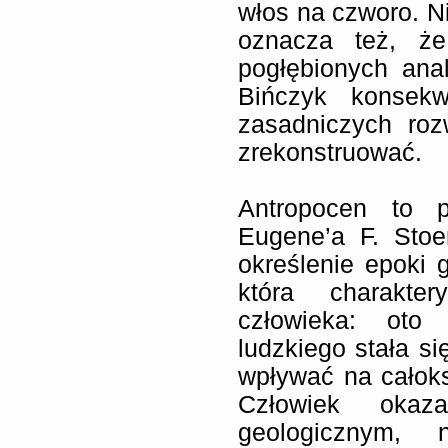
włos na czworo. Ni
oznacza też, ż
pogłębionych ana
Bińczyk konsek
zasadniczych roz
zrekonstruować.
Antropocen to p
Eugene’a F. Stoe
określenie epoki g
która charakter
człowieka: oto 
ludzkiego stała si
wpływać na całoks
Człowiek oka
geologicznym, 