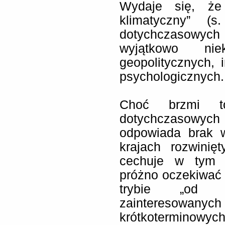
Wydaje się, że
klimatyczny” (
dotychczasowych
wyjątkowo nie
geopolitycznych, i
psychologicznych.
Choć brzmi to
dotychczasowyc
odpowiada brak w
krajach rozwinię
cechuje w tym w
próżno oczekiwać 
trybie „od 
zainteresowa
krótkotermin