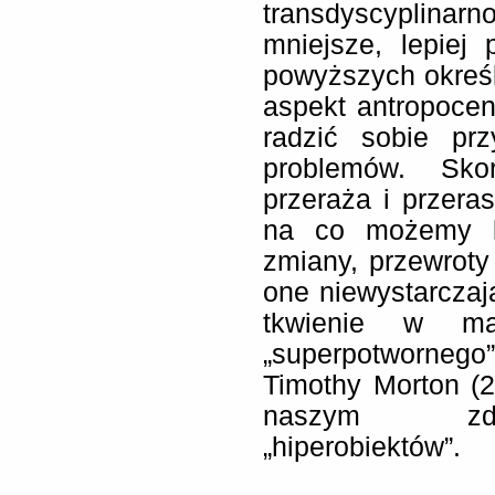
transdyscyplinar
mniejsze, lepiej
powyższych okreś
aspekt antropoce
radzić sobie pr
problemów. Sko
przeraża i przeras
na co możemy li
zmiany, przewrot
one niewystarczaj
tkwienie w ma
„superpotwornego”
Timothy Morton (
naszym zdo
„hiperobiektów”.