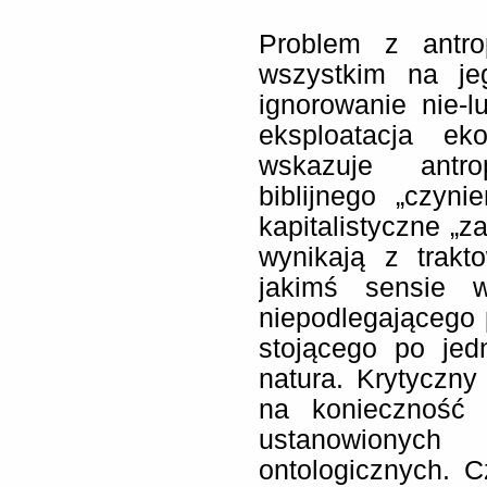
Problem z antro
wszystkim na je
ignorowanie nie-
eksploatacja e
wskazuje antro
biblijnego „czyn
kapitalistyczne „za
wynikają z trakt
jakimś sensie 
niepodlegającego
stojącego po jed
natura. Krytyczn
na konieczność 
ustanowionyc
ontologicznych. C