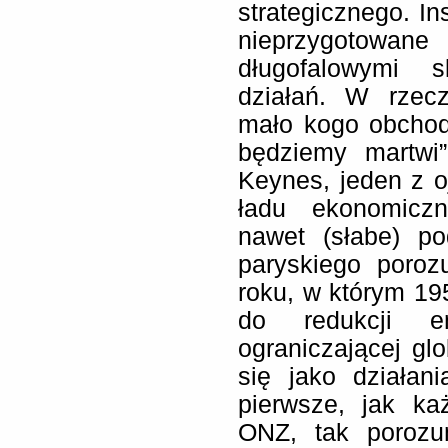
strategicznego. In
nieprzygotow
długofalowymi 
działań. W rzecz
mało kogo obchod
będziemy martwi
Keynes, jeden z o
ładu ekonomiczn
nawet (słabe) p
paryskiego poroz
roku, w którym 19
do redukcji em
ograniczającej glo
się jako działan
pierwsze, jak ka
ONZ, tak porozu