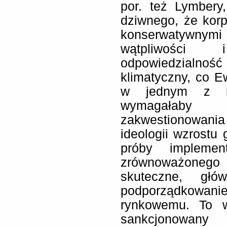
por. też Lymbery
dziwnego, że korp
konserwatywnymi 
wątpliwości
odpowiedzialnoś
klimatyczny, co 
w jednym z roz
wymagałaby
zakwestionowan
ideologii wzrost
próby implemen
zrównoważonego
skuteczne, gł
podporządkowan
rynkowemu. To wł
sankcjonowany 