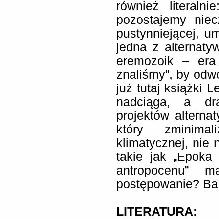
również literaln
pozostajemy niec
pustynniejącej, u
jedna z alternat
eremozoik – era 
znaliśmy”, by odwo
już tutaj książki 
nadciąga, a dra
projektów altern
który zminimal
klimatycznej, ni
takie jak „Epoka
antropocenu” m
postępowanie? Bar
LITERATURA: