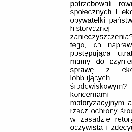
potrzebowali ró
społecznych i ek
obywatelki państw
historycznej
zanieczyszczenia
tego, co napraw
postępująca utra
mamy do czynie
sprawę z ekon
lobbujących
środowiskowym?
koncernami p
motoryzacyjnym a
rzecz ochrony środ
w zasadzie retor
oczywista i zdec