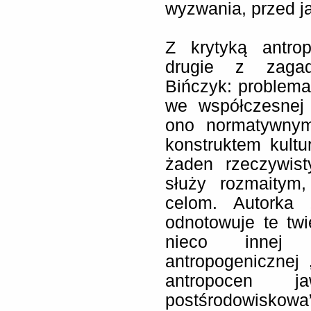
wyzwania, przed ja
Z krytyką antro
drugie z zagad
Bińczyk: problemat
we współczesnej 
ono normatywnym
konstruktem kult
żaden rzeczywist
służy rozmaitym
celom. Autorka 
odnotowuje te twi
nieco innej 
antropogenicznej 
antropocen 
postśrodowiskowa