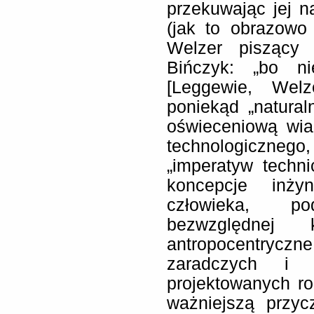
przekuwając jej n
(jak to obrazowo
Welzer piszący
Bińczyk: „bo n
[Leggewie, Wel
poniekąd „natura
oświeceniową wia
technologicznego
„imperatyw techni
koncepcje inżyn
człowieka, p
bezwzględnej
antropocentryczn
zaradczych i i
projektowanych ro
ważniejszą przyc