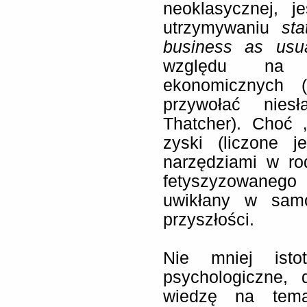
neoklasycznej, 
utrzymywaniu
st
business as usu
względu na n
ekonomicznych 
przywołać nies
Thatcher). Choć 
zyski (liczone j
narzędziami w ro
fetyszyzowanego
uwikłany w samo
przyszłości.
Nie mniej isto
psychologiczne, 
wiedzę na temat