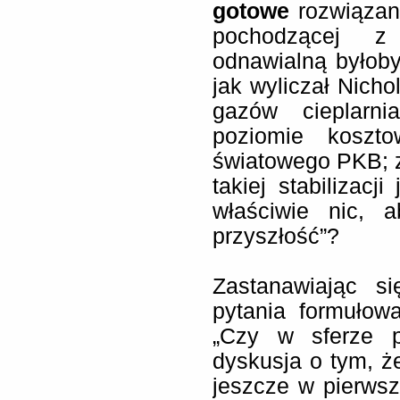
gotowe
rozwiązani
pochodzącej z
odnawialną byłob
jak wyliczał Nicho
gazów cieplarni
poziomie koszt
światowego PKB; 
takiej stabilizacj
właściwie nic, 
przyszłość”?
Zastanawiając s
pytania formułow
„Czy w sferze p
dyskusja o tym, ż
jeszcze w pierws