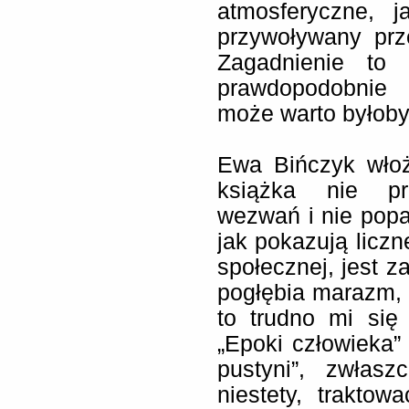
atmosferyczne, j
przywoływany prz
Zagadnienie to 
prawdopodobnie n
może warto byłoby 
Ewa Bińczyk włoż
książka nie prz
wezwań i nie popa
jak pokazują liczn
społecznej, jest z
pogłębia marazm, 
to trudno mi się
„Epoki człowieka”
pustyni”, zwłasz
niestety, traktow