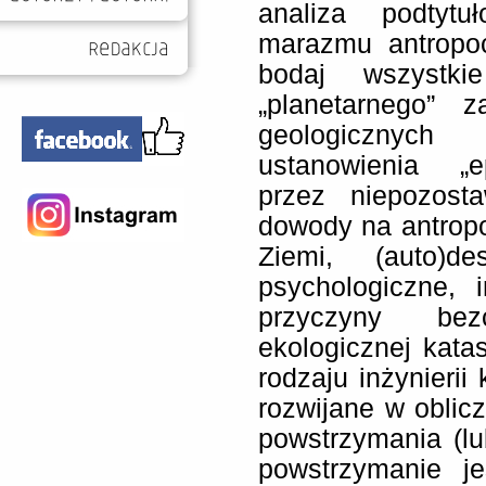
analiza podtytuł
marazmu antropoc
bodaj wszystki
„planetarnego” 
geologiczny
ustanowienia „e
przez niepozost
dowody na antropo
Ziemi, (auto)de
psychologiczne, i
przyczyny be
ekologicznej katas
rodzaju inżynierii 
rozwijane w oblic
powstrzymania (lu
powstrzymanie j