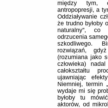
między tym, co
antropopresji, a t
Oddziaływanie czł
że trudno byłoby o
naturalny”, co
odrzucenia samego
szkodliwego. B
rozwiązań, gdy
(rozumiana jako s
człowieka) nada
całokształtu pr
ujawniając efekt
Niemniej, termin 
wydaje mi się pro
byłoby tu mówić
aktorów, od mikr