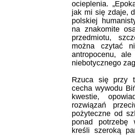
ocieplenia. „Epoka
jak mi się zdaje,
polskiej humanis
na znakomite osa
przedmiotu, szcz
można czytać nie
antropocenu, al
niebotycznego zag
Rzuca się przy 
cecha wywodu Biń
kwestie, opowi
rozwiązań przec
pożyteczne od szk
ponad potrzebę 
kreśli szeroką pa