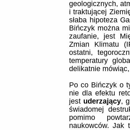
geologicznych, at
i traktującej Ziem
słaba hipoteza Gai
Bińczyk można mi
zaufanie, jest M
Zmian Klimatu (I
ostatni, tegorocz
temperatury globa
delikatnie mówiąc
Po co Bińczyk o 
nie dla efektu ret
jest
uderzający
, 
świadomej destruk
pomimo powtar
naukowców. Jak t