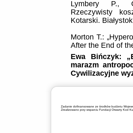
Lymbery P., O
Rzeczywisty kos
Kotarski. Białysto
Morton T.: „Hyper
After the End of t
Ewa Bińczyk: „E
marazm antropoc
Cywilizacyjne wy
Zadanie dofinansowane ze środków budżetu Wojewó
Zrealizowano przy wsparciu Fundacji Otwarty Kod Kul