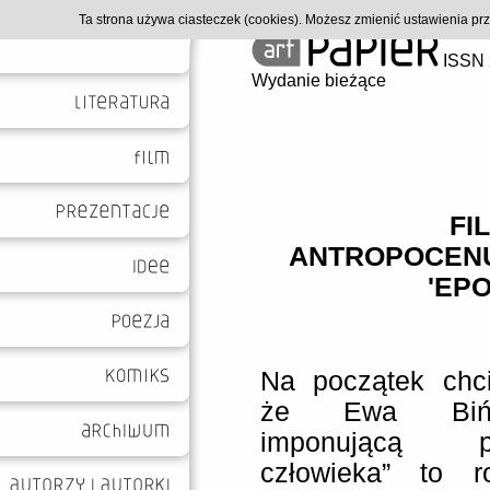
Ta strona używa ciasteczek (cookies). Możesz zmienić ustawienia p
ISSN 
Wydanie bieżące
FI
ANTROPOCENU
'EP
Na początek chci
że Ewa Bińc
imponującą p
człowieka” to ro