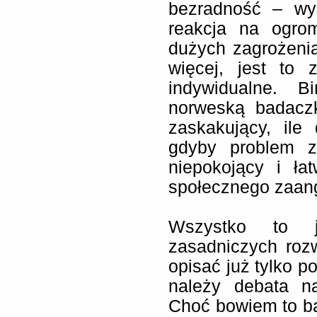
bezradność – wyp
reakcja na ogro
dużych zagrożeni
więcej, jest to 
indywidualne. B
norweską badaczk
zaskakujący, ile
gdyby problem z
niepokojący i łat
społecznego zaang
Wszystko to 
zasadniczych roz
opisać już tylko 
należy debata n
Choć bowiem to b