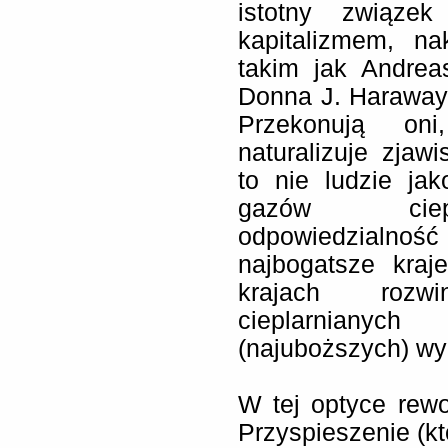
istotny związe
kapitalizmem, n
takim jak Andre
Donna J. Haraway 
Przekonują oni
naturalizuje zjaw
to nie ludzie ja
gazów ciepla
odpowiedzialnoś
najbogatsze kra
krajach rozw
cieplarnianych
(najuboższych) wyn
W tej optyce rew
Przyspieszenie (kt