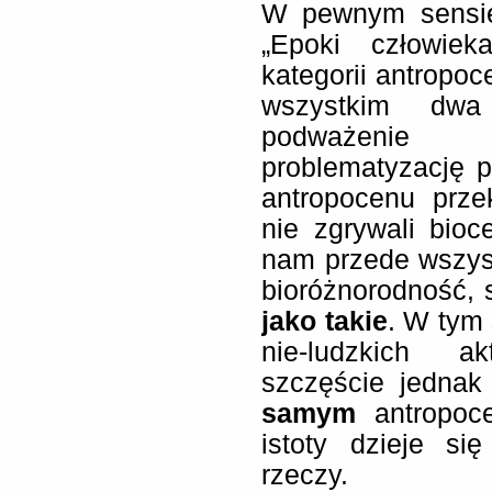
W pewnym sensie
„Epoki człowieka
kategorii antropoc
wszystkim dwa 
podważenie 
problematyzację po
antropocenu prz
nie zgrywali bioc
nam przede wszyst
bioróżnorodność, 
jako takie
. W tym 
nie-ludzkich a
szczęście jednak
samym
antropoce
istoty dzieje si
rzeczy.