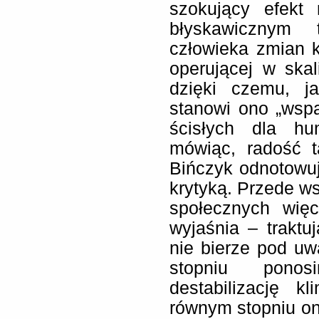
szokujący efekt 
błyskawicznym
człowieka zmian k
operującej w skali
dzięki czemu, j
stanowi ono „wsp
ścisłych dla hu
mówiąc, radość t
Bińczyk odnotowuj
krytyką. Przede w
społecznych więc
wyjaśnia – traktu
nie bierze pod u
stopniu ponos
destabilizację k
równym stopniu on