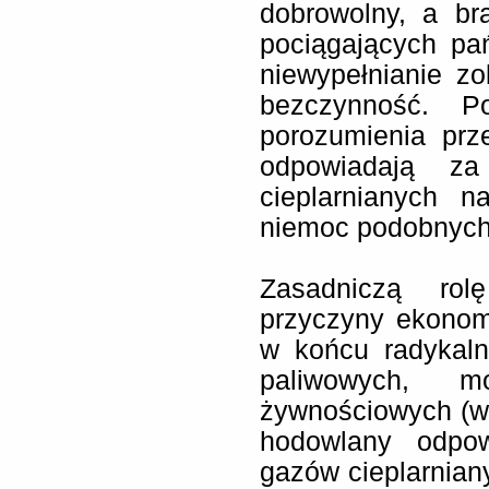
dobrowolny, a br
pociągających pa
niewypełnianie z
bezczynność. P
porozumienia prz
odpowiadają za
cieplarnianych n
niemoc podobnych
Zasadniczą rol
przyczyny ekonom
w końcu radykaln
paliwowych, m
żywnościowych (we
hodowlany odpo
gazów cieplarniany