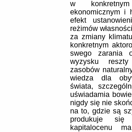
w konkretnym 
ekonomicznym i h
efekt ustanowien
reżimów własności
za zmiany klimat
konkretnym aktor
swego zarania o
wyzysku reszty 
zasobów naturalny
wiedza dla obyw
świata, szczególn
uświadamia bowie
nigdy się nie skoń
na to, gdzie są s
produkuje się 
kapitalocenu m