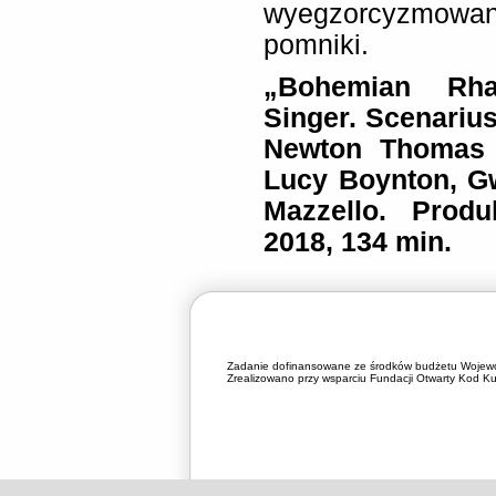
wyegzorcyzmowa
pomniki.
„Bohemian Rha
Singer. Scenariu
Newton Thomas 
Lucy Boynton, G
Mazzello. Produ
2018, 134 min.
Zadanie dofinansowane ze środków budżetu Wojewó
Zrealizowano przy wsparciu Fundacji Otwarty Kod Kul