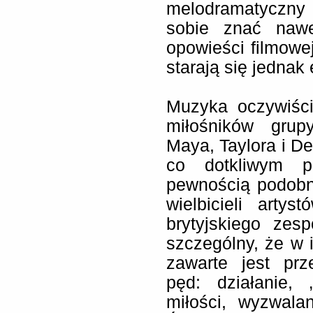
melodramatyczny 
sobie znać nawe
opowieści filmow
starają się jednak
Muzyka oczywiści
miłośników grup
Maya, Taylora i De
co dotkliwym p
pewnością podobn
wielbicieli artys
brytyjskiego zes
szczególny, że w 
zawarte jest prz
pęd: działanie, 
miłości, wyzwala