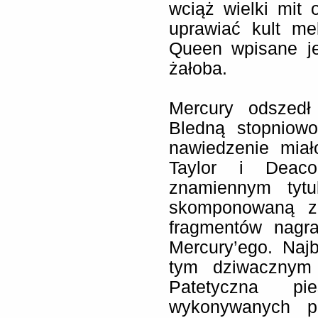
wciąż wielki mit 
uprawiać kult m
Queen wpisane je
żałoba.
Mercury odszedł 
Bledną stopniowo
nawiedzenie mia
Taylor i Deac
znamiennym tytu
skomponowaną z 
fragmentów nagr
Mercury’ego. Naj
tym dziwacznym 
Patetyczna p
wykonywanych pr