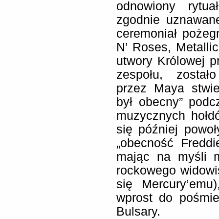
odnowiony rytua
zgodnie uznawane
ceremoniał pożeg
N’ Roses, Metalli
utwory Królowej 
zespołu, został
przez Maya stwie
był obecny” podc
muzycznych hołdó
się później powo
„obecność Freddi
mając na myśli m
rockowego widowis
się Mercury’emu
wprost do pośmie
Bulsary.