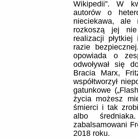
Wikipedii”. W kw
autorów o heter
nieciekawa, ale 
rozkoszą jej ni
realizacji płytkie
razie bezpieczne
opowiada o zesp
odwoływał się do
Bracia Marx, Fri
współtworzył niep
gatunkowe („Flash
życia możesz mie
śmierci i tak zrob
albo średniak
zabalsamowani Fr
2018 roku.