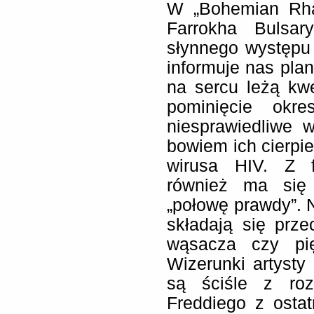
W „Bohemian Rha
Farrokha Bulsar
słynnego występu 
informuje nas plan
na sercu leżą kw
pominięcie okre
niesprawiedliwe 
bowiem ich cierpien
wirusa HIV. Z f
również ma się 
„połowę prawdy”.
składają się prze
wąsacza czy pię
Wizerunki artysty
są ściśle z roz
Freddiego z ostat