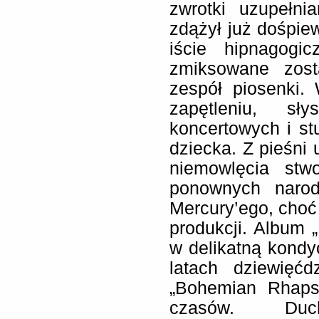
zwrotki uzupełni
zdążył już dośpie
iście hipnagogi
zmiksowane zost
zespół piosenki.
zapętleniu, s
koncertowych i st
dziecka. Z pieśni 
niemowlęcia stw
ponownych narod
Mercury’ego, choć 
produkcji. Album
w delikatną kond
latach dziewięćd
„Bohemian Rhaps
czasów. Duc