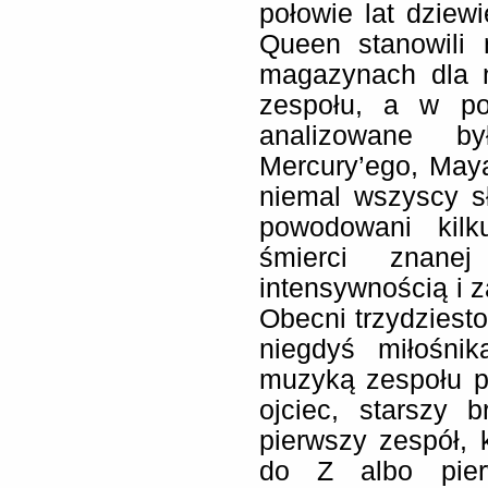
połowie lat dziewi
Queen stanowili 
magazynach dla n
zespołu, a w po
analizowane by
Mercury’ego, May
niemal wszyscy sł
powodowani kilk
śmierci znane
intensywnością i
Obecni trzydziesto-
niegdyś miłośni
muzyką zespołu pr
ojciec, starszy 
pierwszy zespół, 
do Z albo pier