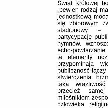
Świat Królowej b
„pewien rodzaj ma
jednostkową mocą
się zbiorowym z
stadionowy – 
partycypację pub
hymnów, wznosze
echo-powtarzanie
te elementy ucz
przypominają wi
publiczność łączy
stwierdzenia brz
taka wrażliwość
przecież samej
miłośnikiem zespoł
człowieka religi