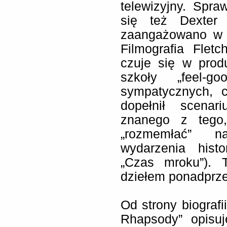
telewizyjny. Spra
się też Dexter 
zaangażowano w p
Filmografia Flet
czuje się w prod
szkoły „feel-g
sympatycznych, c
dopełnił scenar
znanego z tego,
„rozmemłać” n
wydarzenia histo
„Czas mroku”). 
dziełem ponadprz
Od strony biograf
Rhapsody” opisuj