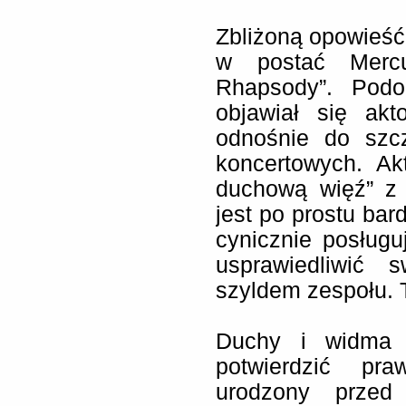
Zbliżoną opowieść
w postać Mercu
Rhapsody”. Podo
objawiał się akt
odnośnie do szc
koncertowych. Ak
duchową więź” z
jest po prostu bar
cynicznie posług
usprawiedliwić 
szyldem zespołu. T
Duchy i widma F
potwierdzić pr
urodzony przed 