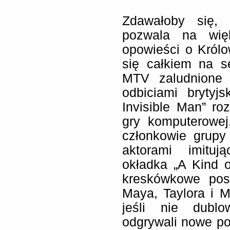
Zdawałoby się,
pozwala na wię
opowieści o Królo
się całkiem na s
MTV zaludnione 
odbiciami brytyj
Invisible Man” r
gry komputerowej
członkowie grupy
aktorami imitu
okładka „A Kind 
kreskówkowe pos
Maya, Taylora i 
jeśli nie dublo
odgrywali nowe pos