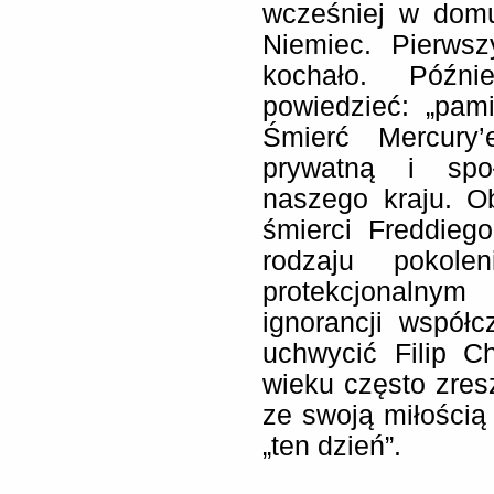
wcześniej w domu
Niemiec. Pierwsz
kochało. Późni
powiedzieć: „pam
Śmierć Mercury
prywatną i społ
naszego kraju. 
śmierci Freddieg
rodzaju pokol
protekcjonalnym
ignorancji współc
uchwycić Filip C
wieku często zres
ze swoją miłością
„ten dzień”.