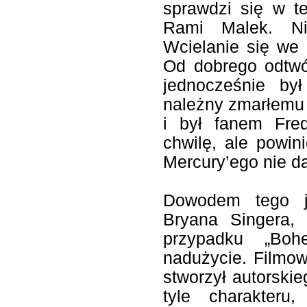
sprawdzi się w t
Rami Malek. Ni
Wcielanie się we 
Od dobrego odtw
jednocześnie by
należny zmarłemu 
i był fanem Fre
chwilę, ale powi
Mercury’ego nie da
Dowodem tego je
Bryana Singera,
przypadku „Boh
nadużycie. Filmowi
stworzył autorskie
tyle charakteru,