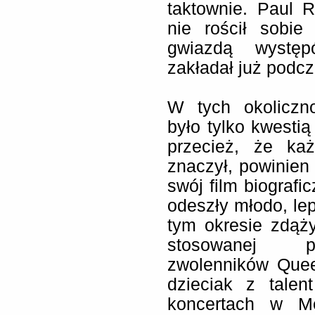
taktownie. Paul 
nie rościł sobie
gwiazdą wystę
zakładał już podc
W tych okoliczn
było tylko kwesti
przecież, że ka
znaczył, powinien
swój film biografi
odeszły młodo, lep
tym okresie zdążył
stosowanej prz
zwolenników Quee
dzieciak z tale
koncertach w Me