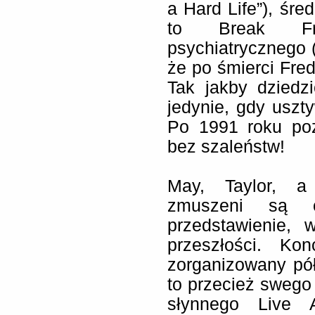
a Hard Life”), śre
to Break Fre
psychiatrycznego (
że po śmierci Fred
Tak jakby dziedz
jedynie, gdy uszt
Po 1991 roku poz
bez szaleństw!
May, Taylor, a
zmuszeni są 
przedstawienie, 
przeszłości. Ko
zorganizowany pół
to przecież swego 
słynnego Live 