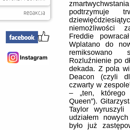
zmartwychwstania
podtrzymuje t
dziewięćdziesiąty
niemożliwości z
Freddie powraca
Wplatano do now
remiksowano s
Rozluźnienie po dł
dekada. Z pola wi
Deacon (czyli d
czwarty w zespole
– „ten, którego
Queen”). Gitarzys
Taylor wyruszyli
udziałem nowych
było już zastępo