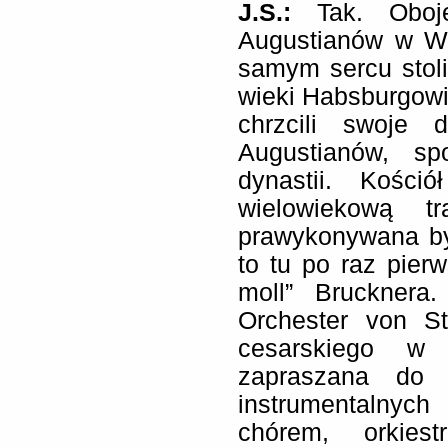
J.S.:
Tak. Oboje
Augustianów w Wi
samym sercu stolic
wieki Habsburgowie
chrzcili swoje 
Augustianów, sp
dynastii. Kości
wielowiekową t
prawykonywana by
to tu po raz pier
moll” Brucknera.
Orchester von St
cesarskiego w 
zapraszana do 
instrumentalnych
chórem, orkies