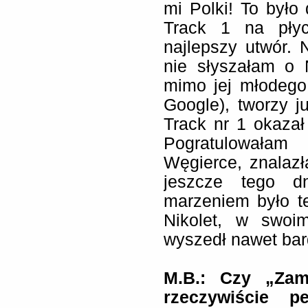
mi Polki! To było
Track 1 na płyc
najlepszy utwór.
nie słyszałam o 
mimo jej młodego
Google), tworzy j
Track nr 1 okazał 
Pogratulowałam
Węgierce, znalazł
jeszcze tego d
marzeniem było t
Nikolet, w swoi
wyszedł nawet bard
M.B.: Czy „Zam
rzeczywiście p