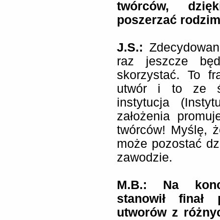
twórców, dzi
poszerzać rodzim
J.S.:
Zdecydowan
raz jeszcze bę
skorzystać. To f
utwór i to ze ś
instytucja (Inst
założenia promuj
twórców! Myślę, 
może pozostać dz
zawodzie.
M.B.: Na konc
stanowił finał 
utworów z różny