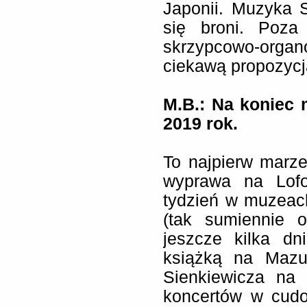
Japonii. Muzyka 
się broni. Poza 
skrzypcowo-org
ciekawą propozycj
M.B.: Na koniec 
2019 rok.
To najpierw marzen
wyprawa na Lofo
tydzień w muzeac
(tak sumiennie 
jeszcze kilka dn
książką na Mazu
Sienkiewicza na 
koncertów w cudo