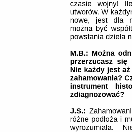
czasie wojny! I
utworów. W każdym
nowe, jest dla 
można być współt
powstania dzieła 
M.B.: Można odni
przerzucasz się 
Nie każdy jest aż
zahamowania? Cz
instrument his
zdiagnozować?
J.S.:
Zahamowania
różne podłoża i 
wyrozumiała. N