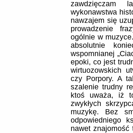
zawdzięczam l
wykonawstwa histo
nawzajem się uzup
prowadzenie fra
ogólnie w muzyce.
absolutnie kon
wspomnianej „Cia
epoki, co jest tru
wirtuozowskich u
czy Porpory. A ta
szalenie trudny re
ktoś uważa, iż 
zwykłych skrzypca
muzykę. Bez sm
odpowiedniego ks
nawet znajomość t