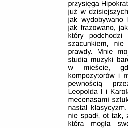
przysięga Hipokrat
już w dzisiejszy
jak wydobywano k
jak frazowano, ja
który podchodzi
szacunkiem, nie 
prawdy. Mnie mo
studia muzyki bar
w mieście, gdz
kompozytorów i m
pewnością – prze
Leopolda I i Karol
mecenasami sztuk
nastał klasycyzm
nie spadł, ot tak,
która mogła sw