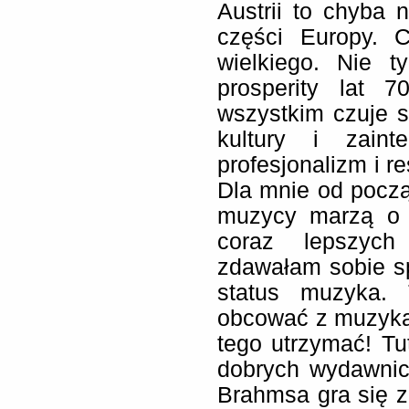
Austrii to chyba n
części Europy. C
wielkiego. Nie t
prosperity lat 7
wszystkim czuje s
kultury i zaint
profesjonalizm i r
Dla mnie od począ
muzycy marzą o 
coraz lepszych
zdawałam sobie s
status muzyka.
obcować z muzyką 
tego utrzymać! Tut
dobrych wydawnict
Brahmsa gra się 