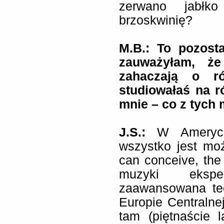
zerwano jabłk
brzoskwinię?
M.B.: To pozost
zauważyłam, że
zahaczają o ró
studiowałaś na r
mnie – co z tych 
J.S.:
W Ameryce
wszystko jest mo
can conceive, the
muzyki ekspery
zaawansowana tec
Europie Centralne
tam (piętnaście l