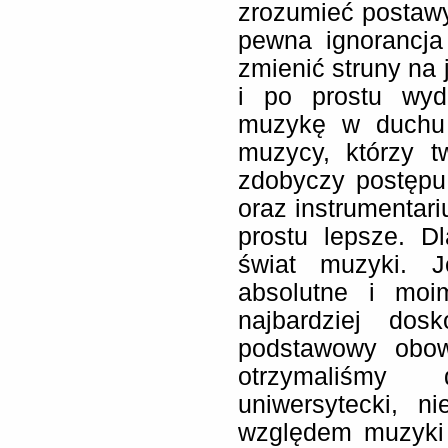
zrozumieć postawy 
pewna ignorancja
zmienić struny na 
i po prostu wyd
muzykę w duchu 
muzycy, którzy t
zdobyczy postępu c
oraz instrumentar
prostu lepsze. D
świat muzyki. J
absolutne i moi
najbardziej do
podstawowy obow
otrzymaliśmy
uniwersytecki, n
względem muzyki i