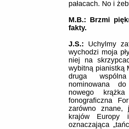
pałacach. No i że
M.B.: Brzmi pięk
fakty.
J.S.:
Uchylmy za
wychodzi moja pł
niej na skrzypc
wybitną pianistką
druga wspólna
nominowana do
nowego krążka
fonograficzna Fo
zarówno znane, 
krajów Europy 
oznaczająca „tań