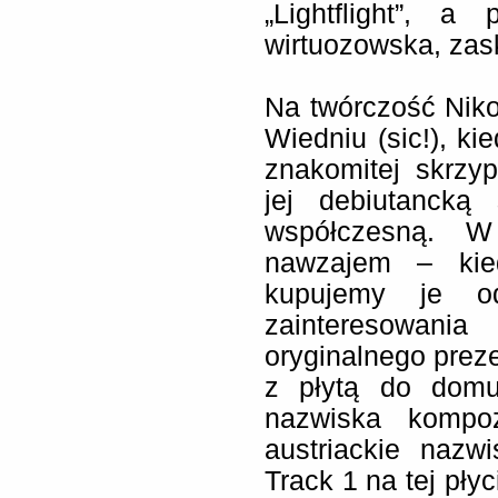
„Lightflight”, a
wirtuozowska, zas
Na twórczość Nikol
Wiedniu (sic!), ki
znakomitej skrzyp
jej debiutanck
współczesną. W
nawzajem – kie
kupujemy je o
zainteresowania
oryginalnego preze
z płytą do domu
nazwiska kompo
austriackie nazw
Track 1 na tej pły