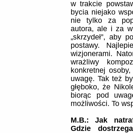
w trakcie powsta
bycia niejako wsp
nie tylko za po
autora, ale i za 
„skrzydeł”, aby p
postawy. Najlep
wizjonerami. Nato
wrażliwy kompoz
konkretnej osoby,
uwagę. Tak też był
głęboko, że Nikol
biorąc pod uwag
możliwości. To wsp
M.B.: Jak natra
Gdzie dostrzega