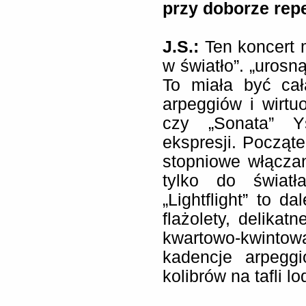
przy doborze rep
J.S.:
Ten koncert m
w światło”. „urosną
To miała być cał
arpeggiów i wirtuo
czy „Sonata” Y
ekspresji. Począt
stopniowe włączan
tylko do światł
„Lightflight” to d
flażolety, delikat
kwartowo-kwintow
kadencje arpegg
kolibrów na tafli lo