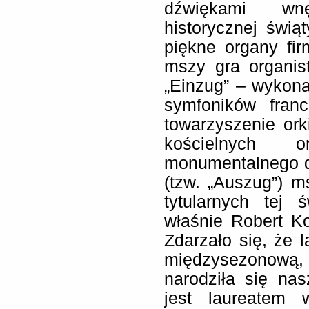
dźwiękami wnę
historycznej świąt
piękne organy fi
mszy gra organis
„Einzug” – wykonan
symfoników franc
towarzyszenie ork
kościelnych 
monumentalnego d
(tzw. „Auszug”) m
tytularnych tej 
właśnie Robert Ko
Zdarzało się, że 
międzysezonową, 
narodziła się na
jest laureatem 