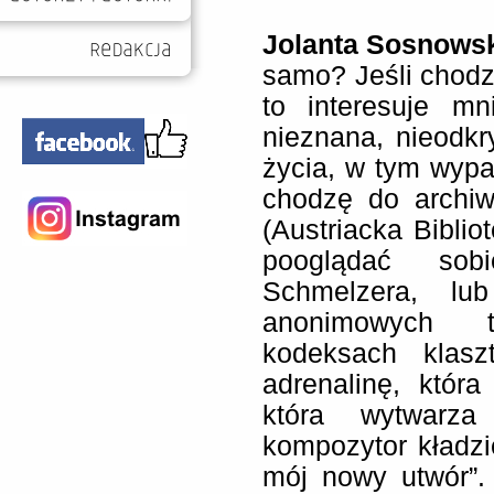
Jolanta Sosnows
samo? Jeśli chodz
to interesuje m
nieznana, nieodk
życia, w tym wypa
chodzę do archi
(Austriacka Bibli
pooglądać sob
Schmelzera, lu
anonimowych 
kodeksach klasz
adrenalinę, któr
która wytwarza
kompozytor kładzi
mój nowy utwór”.