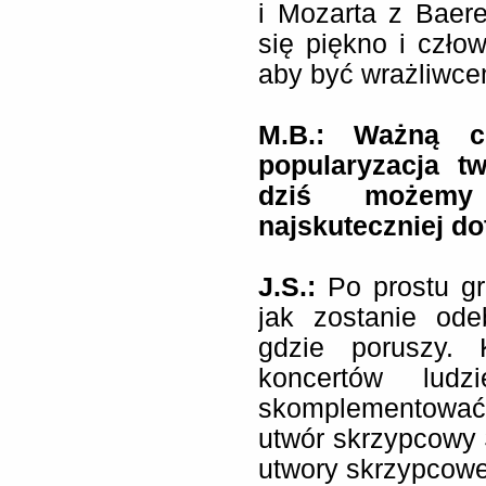
i Mozarta z Baere
się piękno i czło
aby być wrażliwce
M.B.: Ważną cz
popularyzacja t
dziś możemy
najskuteczniej do
J.S.:
Po prostu gr
jak zostanie od
gdzie poruszy.
koncertów ludz
skomplementować
utwór skrzypcowy 
utwory skrzypcowe