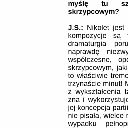
myślę tu szc
skrzypcowym?
J.S.:
Nikolet jest
kompozycje są w
dramaturgia po
naprawdę niezw
współczesne, op
skrzypcowym, jaki
to właściwie tremo
trzynaście minut!
z wykształcenia 
zna i wykorzystuj
jej koncepcja parti
nie pisała, wielce
wypadku pełnop