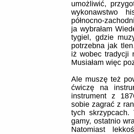
umożliwić, przygo
wykonawstwo hi
północno-zachodni
ja wybrałam Wiede
tygiel, gdzie mu
potrzebna jak tlen
iż wobec tradycji
Musiałam więc po
Ale muszę też pow
ćwiczę na instr
instrument z 187
sobie zagrać z ra
tych skrzypcach.
gamy, ostatnio wr
Natomiast lekko