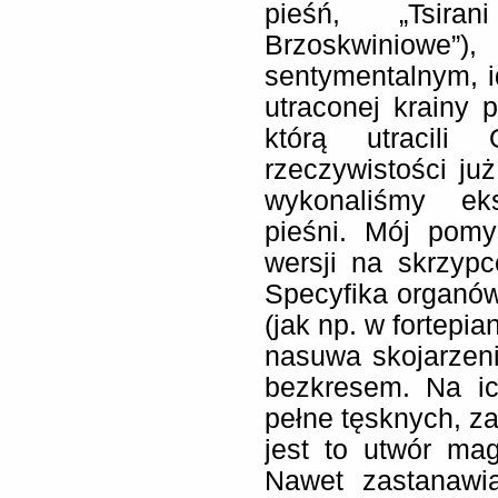
pieśń, „Tsira
Brzoskwiniowe”
sentymentalnym, i
utraconej krainy p
którą utracili
rzeczywistości już
wykonaliśmy eks
pieśni. Mój pom
wersji na skrzypce
Specyfika organów
(jak np. w fortepi
nasuwa skojarzen
bezkresem. Na ic
pełne tęsknych, z
jest to utwór mag
Nawet zastanawi