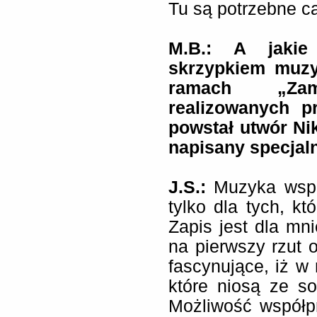
Tu są potrzebne ca
M.B.: A jakie
skrzypkiem muzy
ramach „Zamó
realizowanych p
powstał utwór Nik
napisany specjaln
J.S.:
Muzyka wspó
tylko dla tych, kt
Zapis jest dla mn
na pierwszy rzut 
fascynujące, iż w
które niosą ze s
Możliwość współp