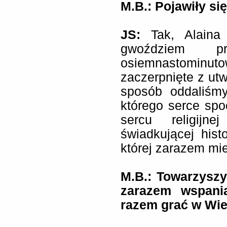
M.B.: Pojawiły si
JS:
Tak, Alaina
gwoździem 
osiemnastominuto
zaczerpnięte z ut
sposób oddaliśmy
którego serce sp
sercu religijn
świadkującej hist
której zarazem mi
M.B.: Towarzyszy
zarazem wspania
razem grać w Wi