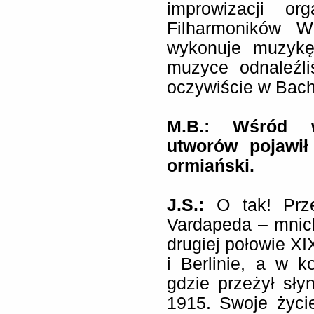
improwizacji or
Filharmoników W
wykonuje muzykę
muzyce odnaleźli
oczywiście w Bach
M.B.: Wśród 
utworów pojawił
ormiański.
J.S.:
O tak! Prz
Vardapeda – mnic
drugiej połowie XIX
i Berlinie, a w k
gdzie przeżył sł
1915. Swoje życi