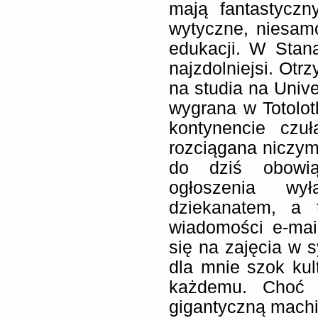
mają fantastyczn
wytyczne, niesam
edukacji. W Stana
najzdolniejsi. Ot
na studia na Univer
wygrana w Totolo
kontynencie czu
rozciągana niczym
do dziś obowią
ogłoszenia wy
dziekanatem, a 
wiadomości e-mail
się na zajęcia w s
dla mnie szok kul
każdemu. Choć s
gigantyczną machi