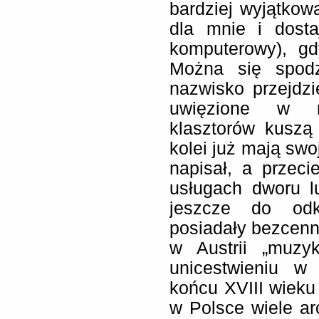
bardziej wyjątkowa
dla mnie i dosta
komputerowy), gd
Można się spodz
nazwisko przejdzi
uwięzione w m
klasztorów kuszą
kolei już mają swoj
napisał, a przec
usługach dworu lu
jeszcze do odk
posiadały bezcenne
w Austrii „muzyk
unicestwieniu w
końcu XVIII wieku
w Polsce wiele a