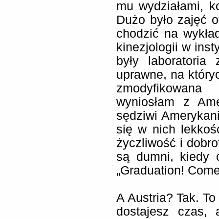
mu wydziałami, ko
Dużo było zajęć o
chodzić na wykład
kinezjologii w ins
były laboratoria
uprawne, na który
zmodyfikowana
wyniosłam z Ame
sędziwi Amerykan
się w nich lekkoś
życzliwość i dobro
są dumni, kiedy 
„Graduation! Come
A Austria? Tak. To
dostajesz czas, 