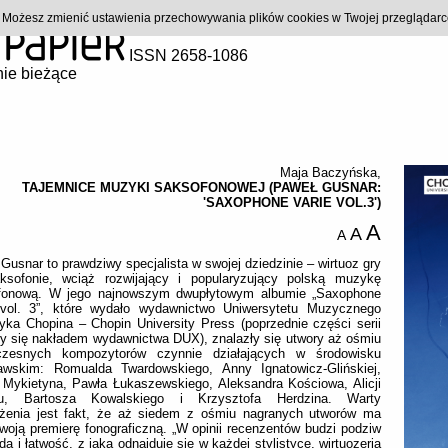
). Możesz zmienić ustawienia przechowywania plików cookies w Twojej przeglądar
ISSN 2658-1086
ie bieżące
Maja Baczyńska
,
TAJEMNICE MUZYKI SAKSOFONOWEJ (PAWEŁ GUSNAR:
'SAXOPHONE VARIE VOL.3')
A
A
A
Gusnar to prawdziwy specjalista w swojej dziedzinie – wirtuoz gry
ksofonie, wciąż rozwijający i popularyzujący polską muzykę
fonową. W jego najnowszym dwupłytowym albumie „Saxophone
 vol. 3”, które wydało wydawnictwo Uniwersytetu Muzycznego
yka Chopina – Chopin University Press (poprzednie części serii
y się nakładem wydawnictwa DUX), znalazły się utwory aż ośmiu
czesnych kompozytorów czynnie działających w środowisku
awskim: Romualda Twardowskiego, Anny Ignatowicz-Glińskiej,
 Mykietyna, Pawła Łukaszewskiego, Aleksandra Kościowa, Alicji
u, Bartosza Kowalskiego i Krzysztofa Herdzina. Warty
żenia jest fakt, że aż siedem z ośmiu nagranych utworów ma
swoją premierę fonograficzną. „W opinii recenzentów budzi podziw
a i łatwość, z jaką odnajduje się w każdej stylistyce, wirtuozeria