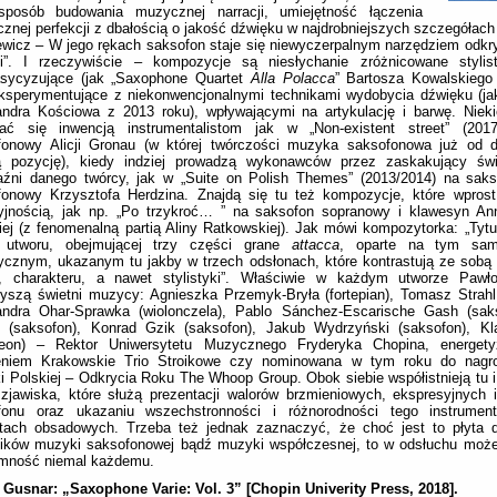
sposób budowania muzycznej narracji, umiejętność łączenia
cznej perfekcji z dbałością o jakość dźwięku w najdrobniejszych szczegółach
wicz – W jego rękach saksofon staje się niewyczerpalnym narzędziem odk
ci”. I rzeczywiście – kompozycje są niesłychanie zróżnicowane stylist
asycyzujące (jak „Saxophone Quartet
Alla Polacca
” Bartosza Kowalskiego
ksperymentujące z niekonwencjonalnymi technikami wydobycia dźwięku (jak
andra Kościowa z 2013 roku), wpływającymi na artykulację i barwę. Niek
ać się inwencją instrumentalistom jak w „Non-existent street” (201
fonowy Alicji Gronau (w której twórczości muzyka saksofonowa już od 
ną pozycję), kiedy indziej prowadzą wykonawców przez zaskakujący św
aźni danego twórcy, jak w „Suite on Polish Themes” (2013/2014) na saks
fonowy Krzysztofa Herdzina. Znajdą się tu też kompozycje, które wprost
yjnością, jak np. „Po trzykroć… ” na saksofon sopranowy i klawesyn Ann
iej (z fenomenalną partią Aliny Ratkowskiej). Jak mówi kompozytorka: „Tytu
 utworu, obejmującej trzy części grane
attacca
, oparte na tym sam
ycznym, ukazanym tu jakby w trzech odsłonach, które kontrastują ze sob
, charakteru, a nawet stylistyki”. Właściwie w każdym utworze Pawł
yszą świetni muzycy: Agnieszka Przemyk-Bryła (fortepian), Tomasz Strahl 
andra Ohar-Sprawka (wiolonczela), Pablo Sánchez-Escarische Gash (saks
 (saksofon), Konrad Gzik (saksofon), Jakub Wydrzyński (saksofon), Kl
deon) – Rektor Uniwersytetu Muzycznego Fryderyka Chopina, energet
eniem Krakowskie Trio Stroikowe czy nominowana w tym roku do nagr
 Polskiej – Odkrycia Roku The Whoop Group. Obok siebie współistnieją tu i 
zjawiska, które służą prezentacji walorów brzmieniowych, ekspresyjnych 
fonu oraz ukazaniu wszechstronności i różnorodności tego instrume
ntach obsadowych. Trzeba też jednak zaznaczyć, że choć jest to płyta d
ników muzyki saksofonowej bądź muzyki współczesnej, to w odsłuchu może
emność niemal każdemu.
 Gusnar: „Saxophone Varie: Vol. 3” [Chopin Univerity Press, 2018].