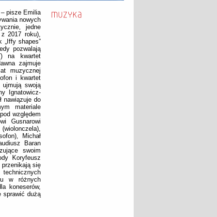
 – pisze Emilia
rywania nowych
ycznie, jedne
 z 2017 roku),
 „Iffy shapes”
iedy pozwalają
7) na kwartet
dawna zajmuje
iat muzycznej
ofon i kwartet
 ujmują swoją
y Ignatowicz-
ł nawiązuje do
ym materiale
ą pod względem
owi Gusnarowi
(wiolonczela),
ofon), Michał
audiusz Baran
yzujące swoim
ody Koryfeusz
przenikają się
i technicznych
ntu w różnych
la koneserów,
 sprawić dużą