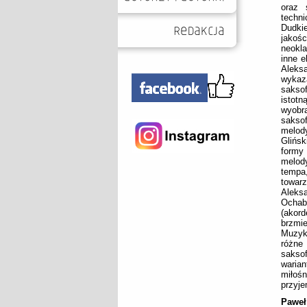
oraz 
techni
Dudkie
jakoś
neokl
inne e
Aleks
wykaz
sakso
istot
wyobr
sakso
melod
Glińsk
formy
melod
tempa
towarz
Aleks
Ochab
(akor
brzmi
Muzyki
różne 
sakso
waria
miłoś
przyj
Paweł