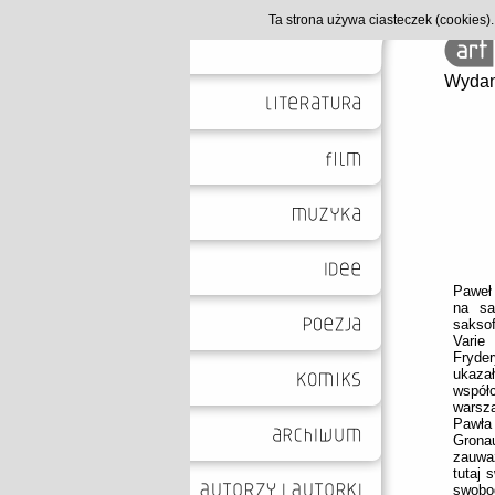
Ta strona używa ciasteczek (cookies
Wydan
Paweł 
na sa
sakso
Varie
Fryder
ukazał
współ
warsz
Pawła
Grona
zauwa
tutaj 
swobod