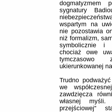
dogmatyzmem pł
sygnatury Badi
niebezpieczeństw
wspartym na uwie
nie pozostawia on
niż formalizm, sam
symbolicznie i 
chociaż owe uwa
tymczasowo 
ukierunkowanej na
Trudno podważyć 
we współczesnej
zawdzięcza równ
własnej myśli. 
przejściowej”