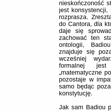
nieskończoność st
jest konsystencji, 
rozprasza. Zresz
do Cantora, dla k
daje się sprowa
zachować ten sta
ontologii, Badi
znajduje się po
wcześniej wydar
formalnej jes
„matematyczne pol
pozostaje w impas
samo będąc poza
konstytucję.
Jak sam Badiou po