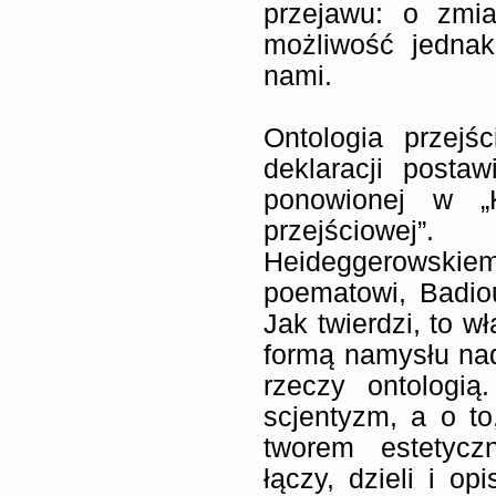
przejawu: o zmia
możliwość jedna
nami.
Ontologia przejś
deklaracji posta
ponowionej w „K
przejściowej
Heideggerowskiem
poematowi, Badio
Jak twierdzi, to w
formą namysłu na
rzeczy ontologią
scjentyzm, a o t
tworem estetyczn
łączy, dzieli i o