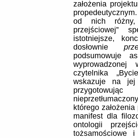
założenia projekt
propedeutycznym.
od nich różny, 
przejściowej” s
istotniejsze, ko
dosłownie
prz
podsumowuje asp
wyprowadzonej 
czytelnika „Byc
wskazuje na jej
przygotowują
nieprzetłumacz
którego założenia 
manifest dla filoz
ontologii przejś
tożsamościowe i