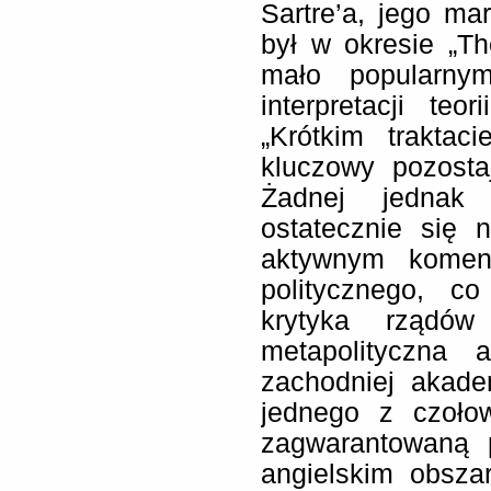
Sartre’a, jego ma
był w okresie „T
mało popularny
interpretacji te
„Krótkim traktaci
kluczowy pozosta
Żadnej jednak
ostatecznie się 
aktywnym koment
politycznego, c
krytyka rządów
metapolityczna 
zachodniej akade
jednego z czołow
zagwarantowaną 
angielskim obsz