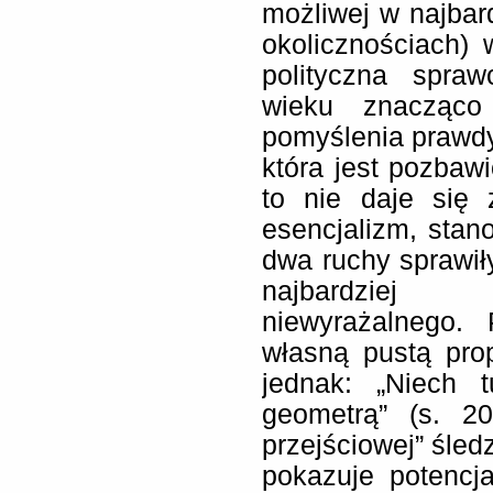
możliwej w najbard
okolicznościach)
polityczna spraw
wieku znacząco
pomyślenia prawdy
która jest pozbaw
to nie daje się
esencjalizm, stano
dwa ruchy sprawiły
najbardziej 
niewyrażalnego. 
własną pustą pro
jednak: „Niech 
geometrą” (s. 205
przejściowej” śled
pokazuje potencjał