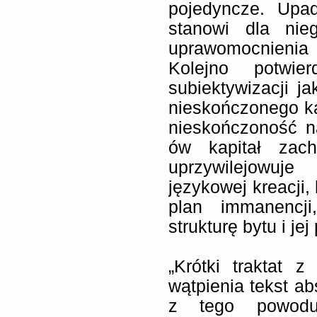
pojedyncze. Upa
stanowi dla nie
uprawomocnienia
Kolejno potwie
subiektywizacji j
nieskończonego k
nieskończoność n
ów kapitał zach
uprzywilejowu
językowej kreacji,
plan immanencji
strukturę bytu i je
„Krótki traktat z
wątpienia tekst abs
z tego powodu