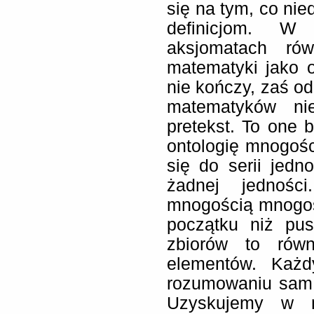
się na tym, co nie
definicjom. W 
aksjomatach rów
matematyki jako o
nie kończy, zaś o
matematyków ni
pretekst. To one
ontologię mnogości
się do serii jedn
żadnej jednośc
mnogością mnogoś
początku niż pus
zbiorów to równ
elementów. Każd
rozumowaniu sam 
Uzyskujemy w n