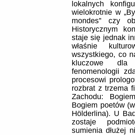
lokalnych konfig
wielokrotnie w „By
mondes” czy obu 
Historycznym kon
staje się jednak i
właśnie kultur
wszystkiego, co 
kluczowe dla 
fenomenologii z
procesowi prologo
rozbrat z trzema 
Zachodu: Bogiem 
Bogiem poetów (w
Hölderlina). U Bad
zostaje podmio
sumienia dłużej 