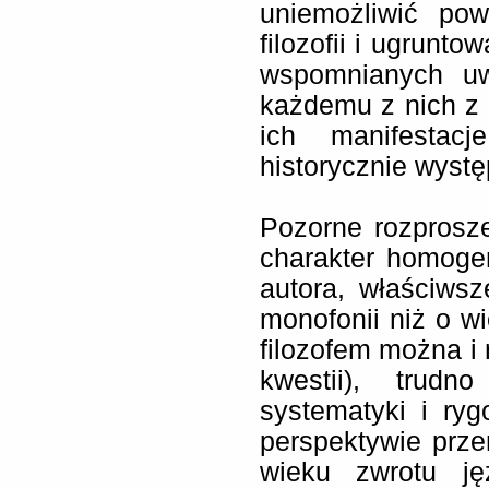
uniemożliwić pow
filozofii i ugrunt
wspomnianych uw
każdemu z nich z 
ich manifestacj
historycznie wystę
Pozorne rozprosz
charakter homogen
autora, właściws
monofonii niż o wi
filozofem można i 
kwestii), trud
systematyki i ryg
perspektywie prz
wieku zwrotu ję