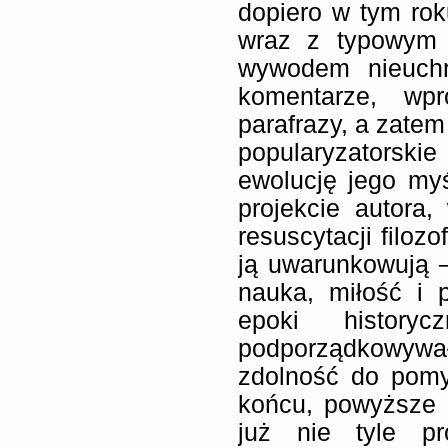
dopiero w tym ro
wraz z typowym 
wywodem nieuchr
komentarze, wpr
parafrazy, a zate
popularyzatorsk
ewolucję jego myś
projekcie autora
resuscytacji filozo
ją uwarunkowują 
nauka, miłość i 
epoki history
podporządkowywał
zdolność do pomy
końcu, powyższe d
już nie tyle pr