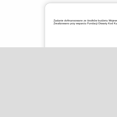
Zadanie dofinansowane ze środków budżetu Wojewó
Zrealizowano przy wsparciu Fundacji Otwarty Kod Kul