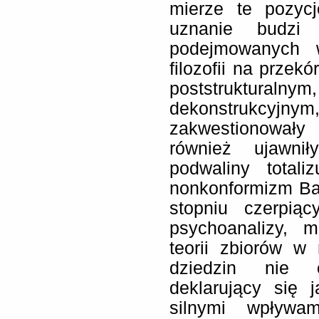
mierze te pozycj
uznanie budzi
podejmowanych w
filozofii na prze
poststrukturaln
dekonstrukcy
zakwestionowały
również ujawnił
podwaliny total
nonkonformizm Ba
stopniu czerpiąc
psychoanalizy, 
teorii zbiorów w
dziedzin nie o
deklarujący się 
silnymi wpływa