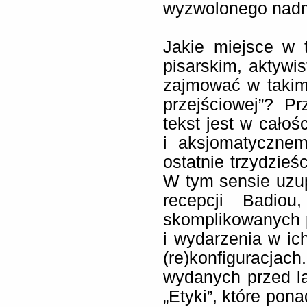
wyzwolonego nadm
Jakie miejsce w
pisarskim, aktywi
zajmować w takim r
przejściowej”? P
tekst jest w cał
i aksjomatycznem
ostatnie trzydzieśc
W tym sensie uzupe
recepcji Badiou
skomplikowanych 
i wydarzenia w ic
(re)konfiguracj
wydanych przed lat
„Etyki”, które pon