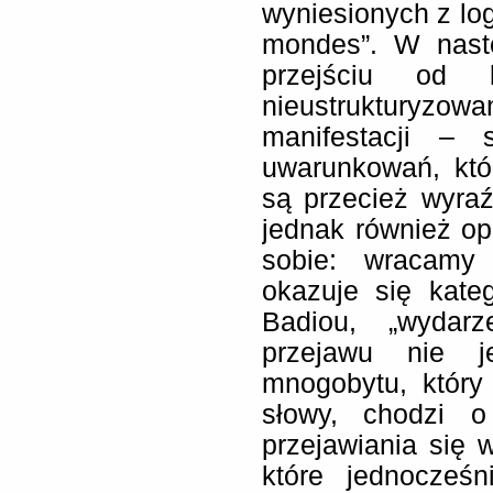
wyniesionych z log
mondes”. W nast
przejściu od 
nieustrukturyzow
manifestacji – 
uwarunkowań, któ
są przecież wyraź
jednak również op
sobie: wracamy
okazuje się kateg
Badiou, „wydarz
przejawu nie j
mnogobytu, który 
słowy, chodzi o
przejawiania się 
które jednocześ