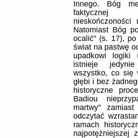
Innego. Bóg met
faktycznej 
nieskończoności 
Natomiast Bóg po
ocalić” (s. 17), p
świat na pastwę od
upadkowi logiki 
istnieje jedyni
wszystko, co się 
głębi i bez żadneg
historyczne pro
Badiou nieprzy
martwy” zamias
odczytać wzrastan
ramach historycz
najpotężniejszej 