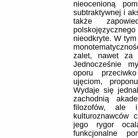
nieocenioną po
subtraktywnej i ak
także zapowi
polskojęzyczneg
nieodkryte. W tym 
monotematycznoś
zalet, nawet za
Jednocześnie my
oporu przeciwk
ujęciom, proponu
Wydaje się jedna
zachodnią akad
filozofów, ale 
kulturoznawców c
jego rygor ocal
funkcjonalne po