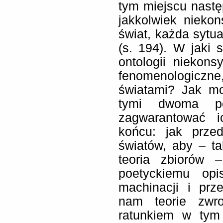
tym miejscu nastę
jakkolwiek niekon
świat, każda sytu
(s. 194). W jaki
ontologii niekons
fenomenologic
światami? Jak mo
tymi dwoma po
zagwarantować 
końcu: jak przed
światów, aby – t
teoria zbiorów 
poetyckiemu op
machinacji i prze
nam teorie zwr
ratunkiem w tym 