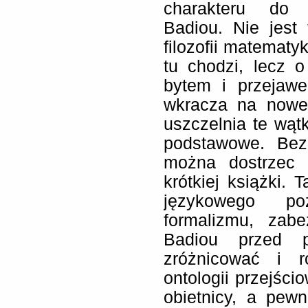
charakteru do 
Badiou. Nie jest
filozofii matematy
tu chodzi, lecz 
bytem i przejaw
wkracza na nowe 
uszczelnia te wątk
podstawowe. Bez
można dostrzec n
krótkiej książki. 
językowego poz
formalizmu, zab
Badiou przed p
zróżnicować i ro
ontologii przejści
obietnicy, a pew