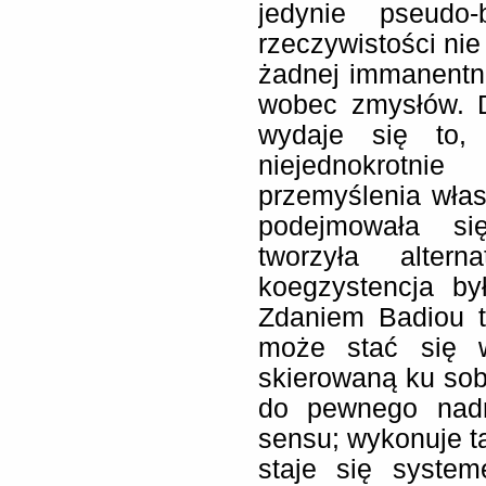
jedynie pseudo
rzeczywistości nie 
żadnej immanentne
wobec zmysłów. D
wydaje się to, 
niejednokrotn
przemyślenia włas
podejmowała się
tworzyła altern
koegzystencja by
Zdaniem Badiou t
może stać się w
skierowaną ku sob
do pewnego nadr
sensu; wykonuje ta
staje się syste