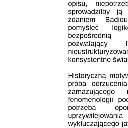
opisu, niepotrz
sprowadziłby ją
zdaniem Badiou
pomyśleć log
bezpośrednią 
pozwalający 
nieustrukturyzo
konsystentne świat
Historyczną motyw
próba odrzucenia
zamazującego
fenomenologii p
potrzeba op
uprzywilejow
wykluczającego ja