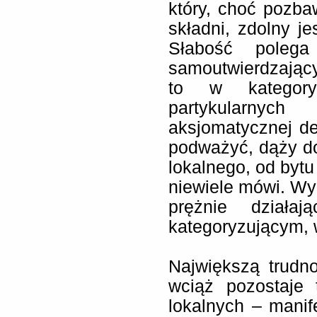
który, choć pozba
składni, zdolny je
Słabość poleg
samoutwierdzając
to w kategoryc
partykularny
aksjomatycznej dec
podważyć, dąży do
lokalnego, od bytu
niewiele mówi. Wy
prężnie działa
kategoryzującym, 
Największą trudn
wciąż pozostaje
lokalnych – manif