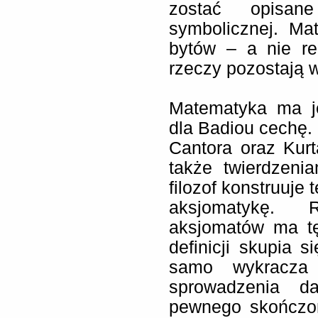
zostać opisa
symbolicznej. Ma
bytów – a nie re
rzeczy pozostają w
Matematyka ma j
dla Badiou cechę
Cantora oraz Kurt
także twierdzenia
filozof konstruuje
aksjomatykę.
aksjomatów ma tę
definicji skupia 
samo wykracza 
sprowadzenia d
pewnego skończon