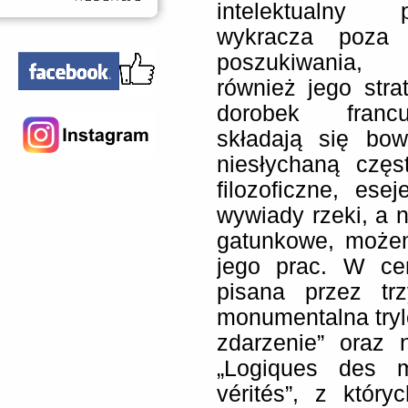
intelektualny 
wykracza poza j
poszukiwania, o
również jego stra
dorobek francu
składają się bo
niesłychaną częst
filozoficzne, esej
wywiady rzeki, a 
gatunkowe, możem
jego prac. W cen
pisana przez trz
monumentalna trylo
zdarzenie” oraz 
„Logiques des 
vérités”, z któr