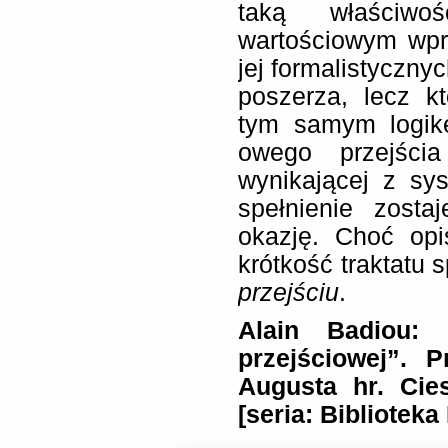
taką właściwo
wartościowym wpr
jej formalistyczn
poszerza, lecz k
tym samym logi
owego przejścia
wynikającej z sy
spełnienie zost
okazję. Choć opi
krótkość traktatu 
przejściu
.
Alain Badiou: „
przejściowej”. 
Augusta hr. Cie
[seria: Bibliotek