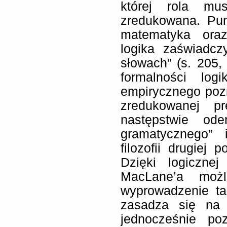
której rola mu
zredukowana. Pu
matematyka oraz
logika zaświadcz
słowach” (s. 205,
formalności lo
empirycznego poz
zredukowanej pr
następstwie od
gramatycznego” 
filozofii drugiej
Dzięki logicznej
MacLane’a możl
wyprowadzenie tak
zasadza się na 
jednocześnie po