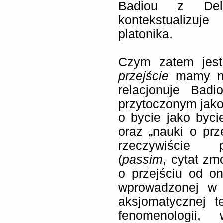
Badiou z Del
kontekstualizuj
platonika.
Czym zatem jes
przejście
mamy na
relacjonuje Bad
przytoczonym jako 
o bycie jako bycie
oraz „nauki o prze
rzeczywiście p
(
passim
, cytat z
o przejściu od on
wprowadzonej w 
aksjomatycznej t
fenomenologii, 