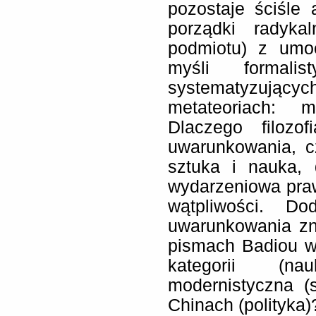
pozostaje ściśle 
porządki radykal
podmiotu) z umo
myśli formali
systematyzując
metateoriach: m
Dlaczego filozo
uwarunkowania, c
sztuka i nauka, 
wydarzeniowa praw
wątpliwości. D
uwarunkowania zn
pismach Badiou w 
kategorii (nau
modernistyczna (s
Chinach (polityka