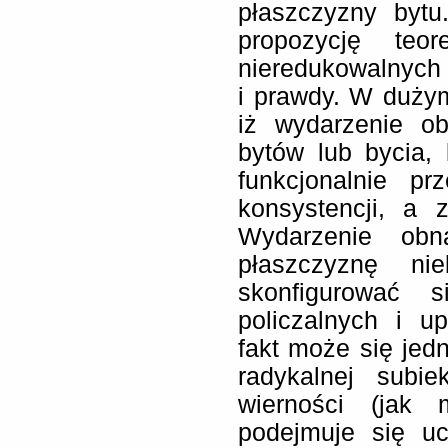
płaszczyzny byt
propozycję teor
nieredukowalnych 
i prawdy. W duży
iż wydarzenie o
bytów lub bycia,
funkcjonalnie p
konsystencji, a
Wydarzenie obna
płaszczyznę nie
skonfigurować
policzalnych i u
fakt może się je
radykalnej subie
wierności (jak 
podejmuje się uc