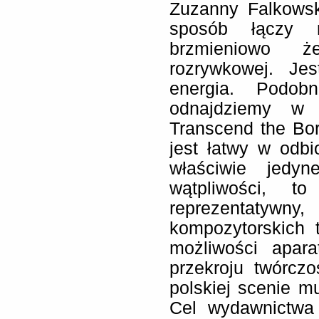
Zuzanny Falkowski
sposób łączy r
brzmieniowo 
rozrywkowej. J
energia. Podob
odnajdziemy w 
Transcend the Bor
jest łatwy w odbi
właściwie jedy
wątpliwości, t
reprezentatyw
kompozytorskich 
możliwości apar
przekroju twórcz
polskiej scenie m
Cel wydawnictwa