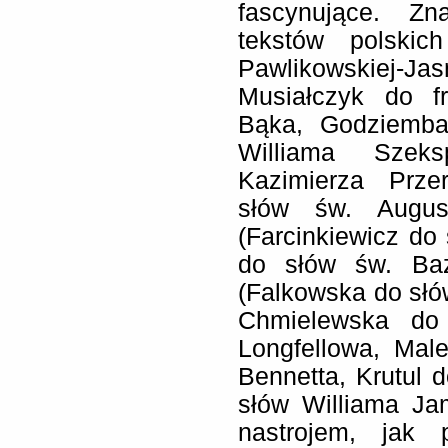
fascynujące. Z
tekstów polskic
Pawlikowskiej-
Musiałczyk do f
Bąka, Godziemba-
Williama Szeks
Kazimierza Prze
słów św. August
(Farcinkiewicz do
do słów św. Bazy
(Falkowska do słó
Chmielewska do
Longfellowa, Mal
Bennetta, Krutul 
słów Williama Ja
nastrojem, jak 