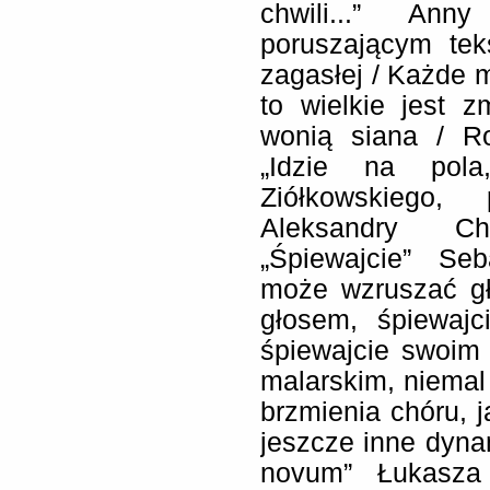
chwili...” Anny
poruszającym tek
zagasłej / Każde m
to wielkie jest 
wonią siana / Ro
„Idzie na pola
Ziółkowskiego,
Aleksandry Ch
„Śpiewajcie” Se
może wzruszać głę
głosem, śpiewajc
śpiewajcie swoim
malarskim, niema
brzmienia chóru, 
jeszcze inne dyna
novum” Łukasza 