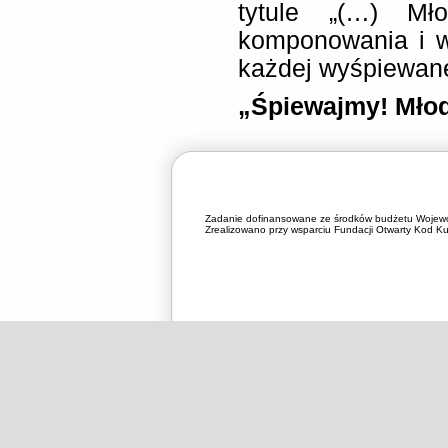
tytule „(…) Mł
komponowania i w
każdej wyśpiewane
„
Śpiewajmy! Młod
Zadanie dofinansowane ze środków budżetu Wojewó
Zrealizowano przy wsparciu Fundacji Otwarty Kod Kul