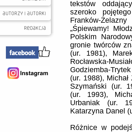
tekstów oddając
szeroko pojęteg
Franków-Żelazny
„Śpiewamy! Młodz
Polskim Narodo
gronie twórców zna
(ur. 1981), Mare
Rocławska-Musi
Godziemba-Trytek
(ur. 1988), Michał
Szymański (ur. 1
(ur. 1993), Mic
Urbaniak (ur. 1
Katarzyna Danel (u
Różnice w podejś