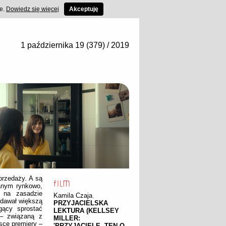
ce.
Dowiedz się więcej
Akceptuję
1 października 19 (379) / 2019
przedaży. A są
wanym rynkowo,
w na zasadzie
Kamila Czaja
,
 dawał większą
PRZYJACIELSKA
gący sprostać
LEKTURA (KELLSEY
 – związaną z
MILLER:
jsce premiery –
'PRZYJACIELE. TEN O