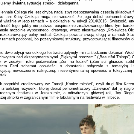
ujemy świetną sytuację streso- i dziełogenną.
iennale College nie jest chyba nadal zbyt rozpoznawalną częścią składową fe
ład fani Kuby Czekaja mogą nie wiedzieć, że jego debiut pełnometrażow
ł właśnie w jego ramach – a dokładniej w edycji 2014/2015. Świeżość, en
lność tego, jakby nie patrząc, pospiesznie zrealizowanego filmu tym bardzi
nsie mozolnie wypoconego, drętwego, wręcz niestrawnego „Królewicza Olc
, rozczarowujący pełny metraż Czekaja powstał swoją drogą w ramach Stu
 ramach podobnej, bo pozarynkowej struktury, przygotowującej filmowców
ie dwie edycji weneckiego festiwalu upłynęły mi na śledzeniu dokonań Wło
chwytem nad eksperymentalnymi „Pięknymi rzeczami” („Beautiful Things”) Gi
ei w zeszłym roku podziwiałem „Zen na lodzie” („Zen sul ghiaccio sotti
erita Ferri schemat opowieści o dorastaniu połączyła z tematyką 
nującą, nowocześnie nakręconą, niesentymentalną opowieść o toksycznej 
atek.
k przyniósł zrealizowany we Francji „Koniec miłości”, czyli drugi film Kere
 izraelskiej reżyserki, której debiut pełnometrażowy „Dziewice” dał jej nagr
rocznym festiwalu w Jerozolimie, a odtwórczyni głównej roli, Joy Riege
szej aktorki w zagranicznym filmie fabularnym na festiwalu w Tribece.