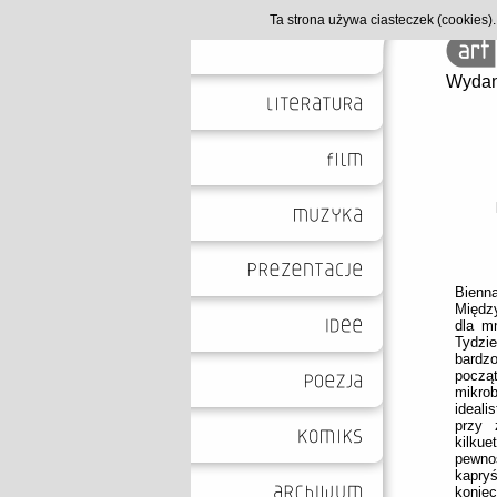
Ta strona używa ciasteczek (cookies
Wydan
Bien
Między
dla m
Tydzie
bardz
począ
mikro
ideali
przy 
kilkue
pewno
kapry
koniec