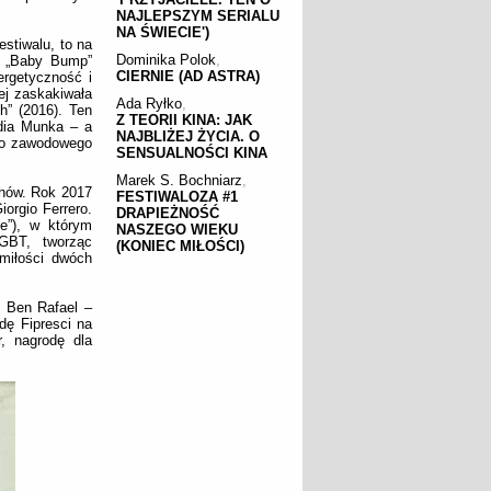
NAJLEPSZYM SERIALU
NA ŚWIECIE')
stiwalu, to na
Dominika Polok
,
y „Baby Bump”
CIERNIE (AD ASTRA)
ergetyczność i
ej zaskakiwała
Ada Ryłko
,
h” (2016). Ten
Z TEORII KINA: JAK
dia Munka – a
NAJBLIŻEJ ŻYCIA. O
 do zawodowego
SENSUALNOŚCI KINA
Marek S. Bochniarz
,
chów. Rok 2017
FESTIWALOZA #1
orgio Ferrero.
DRAPIEŻNOŚĆ
le”), w którym
NASZEGO WIEKU
LGBT, tworząc
(KONIEC MIŁOŚCI)
miłości dwóch
n Ben Rafael –
odę Fipresci na
r, nagrodę dla