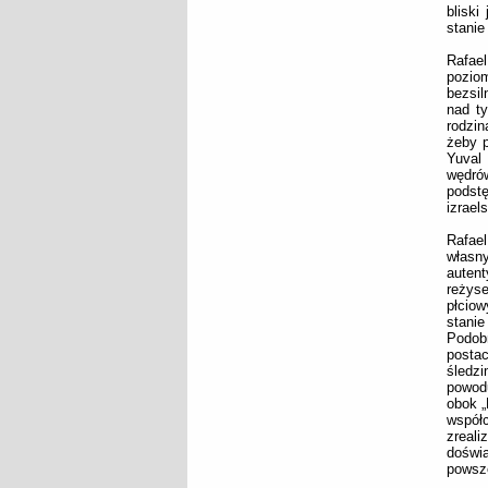
bliski
stanie
Rafael
poziom
bezsi
nad ty
rodzin
żeby p
Yuval
wędrów
podstę
izrael
Rafael
własny
autent
reżyse
płciow
stanie
Podob
postac
śledz
powodu
obok „
współ
zreal
doświ
powsz