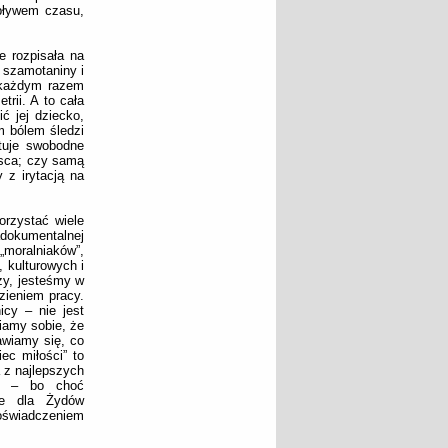
upływem czasu,
e rozpisała na
 szamotaniny i
 każdym razem
rii. A to cała
ć jej dziecko,
m bólem śledzi
tuje swobodne
jsca; czy samą
 z irytacją na
orzystać wiele
adokumentalnej
„moralniaków”,
 kulturowych i
zy, jesteśmy w
zieniem pracy.
icy – nie jest
iamy sobie, że
awiamy się, co
ec miłości” to
 z najlepszych
cją – bo choć
zne dla Żydów
świadczeniem