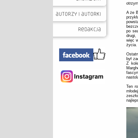
otrzym
A że B
przyk
powsta
bezcze
po sea
drugi
więc w
życia.
Ostatn
był za
Z kol
Margh
fascy
nastol
Ten ro
młodej
zeszło
najlep