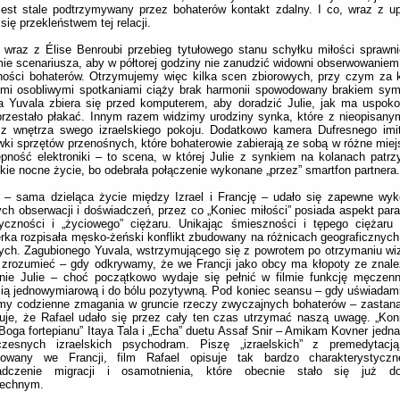
 jest stale podtrzymywany przez bohaterów kontakt zdalny. I co, wraz z 
 się przekleństwem tej relacji.
 wraz z Élise Benroubi przebieg tytułowego stanu schyłku miłości sprawni
ie scenariusza, aby w półtorej godziny nie zanudzić widowni obserwowaniem
lności bohaterów. Otrzymujemy więc kilka scen zbiorowych, przy czym za
mi osobliwymi spotkaniami ciąży brak harmonii spowodowany brakiem symet
a Yuvala zbiera się przed komputerem, aby doradzić Julie, jak ma uspokoi
rzestało płakać. Innym razem widzimy urodziny synka, które z nieopisany
 z wnętrza swego izraelskiego pokoju. Dodatkowo kamera Dufresnego imi
ki sprzętów przenośnych, które bohaterowie zabierają ze sobą w różne mie
pność elektroniki – to scena, w której Julie z synkiem na kolanach patrzy
skie nocne życie, bo odebrała połączenie wykonane „przez” smartfon partnera.
 – sama dzieląca życie między Izrael i Francję – udało się zapewne wyk
ch obserwacji i doświadczeń, przez co „Koniec miłości” posiada aspekt par
yczności i „życiowego” ciężaru. Unikając śmieszności i tępego ciężaru 
rka rozpisała męsko-żeński konflikt zbudowany na różnicach geograficznych,
ych. Zagubionego Yuvala, wstrzymującego się z powrotem po otrzymaniu wi
 zrozumieć – gdy odkrywamy, że we Francji jako obcy ma kłopoty ze znale
nie Julie – choć początkowo wydaje się pełnić w filmie funkcję męczenn
ią jednowymiarową i do bólu pozytywną. Pod koniec seansu – gdy uświadam
imy codzienne zmagania w gruncie rzeczy zwyczajnych bohaterów – zastan
je, że Rafael udało się przez cały ten czas utrzymać naszą uwagę. „Koni
Boga fortepianu” Itaya Tala i „Echa” duetu Assaf Snir – Amikam Kovner jedna
czesnych izraelskich psychodram. Piszę „izraelskich” z premedyta
izowany we Francji, film Rafael opisuje tak bardzo charakterystyc
adczenie migracji i osamotnienia, które obecnie stało się już do
echnym.