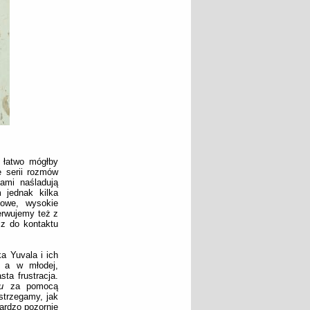
y łatwo mógłby
e serii rozmów
ami naśladują
 jednak kilka
nowe, wysokie
erwujemy też z
cz do kontaktu
a Yuvala i ich
, a w młodej,
ta frustracja.
u
za pomocą
strzegamy, jak
bardzo pozornie