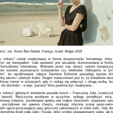
ice”, reż.
Keren Ben Rafael, Francja, Izrael, Belgia 2018
ec miłości” został zrealizowany w formie eksperymentu formalnego, któr
zyć się niewypałem. Cała opowieść jest wizualnie skonstruowana w formi
 komunikator internetowy. Widziane przez nas obrazy swoimi kompozycj
enie kamerki przenośnych komputerów czy telefonów. Odkryjemy w tym
stw”, bo wyrafinowane zdjęcia Damiena Dufresne posiadają typowo ki
try jakości i plastyki kadru. Drugim mataczeniem jest to, że bohaterów obs
ktywy kamer w sytuacjach, gdy ci usiłują się połączyć z drugą osobą, le
 nie dochodzi – a więc „kamera” filmu powinna być nieaktywna…
c miłości” głównych bohaterów posiada trzech – Francuzkę Julie, Izraelczyk
 latorośl. Mężczyzna przebywa w ojczyźnie, usiłując przedłużyć wizę
nionej kobiecie, pochłoniętej opieką nad małym dzieckiem, stopniowo naras
l początkowo nie ujawnia chwytu, montując intymną scenę
quasi-seks
ień ujęcie-przeciwujęcie pary (jeszcze) zakochanych w sobie ludzi. Gdy do
kilometrów dzieli ciała Julie i Yuvala, dość szybko uświadamiamy sobie, jak 