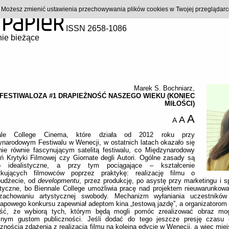
). Możesz zmienić ustawienia przechowywania plików cookies w Twojej przeglądar
ISSN 2658-1086
ie bieżące
Marek S. Bochniarz
,
FESTIWALOZA #1 DRAPIEŻNOŚĆ NASZEGO WIEKU (KONIEC
MIŁOŚCI)
A
A
A
nale College Cinema, które działa od 2012 roku przy
narodowym Festiwalu w Wenecji, w ostatnich latach okazało się
nie równie fascynującym satelitą festiwalu, co Międzynarodowy
ń Krytyki Filmowej czy Giornate degli Autori. Ogólne zasady są
o idealistyczne, a przy tym pociągające – kształcenie
tkujących filmowców poprzez praktykę: realizację filmu o
budżecie, od
developmentu
, przez produkcję, po asystę przy marketingu i s
styczne, bo Biennale College umożliwia pracę nad projektem nieuwarunko
zachowaniu artystycznej swobody. Mechanizm wyłaniania uczestnikó
tapowego konkursu zapewniał adeptom kina „testową jazdę”, a organizatorom
ść, że wybiorą tych, którym będą mogli pomóc zrealizować obraz mo
śnym gustom publiczności. Jeśli dodać do tego jeszcze presję czasu
znością zdążenia z realizacją filmu na kolejną edycję w Wenecji, a więc mie