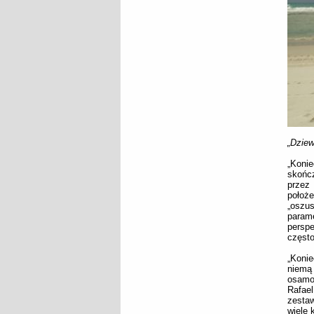
„Dziew
„Koni
skońc
przez
położ
„oszu
parame
perspe
często
„Konie
niemą
osamot
Rafae
zestaw
wiele 