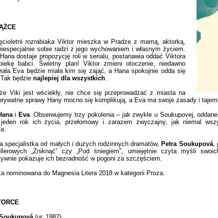
IĄŻCE
ęcioletni rozrabiaka Viktor mieszka w Pradze z mamą, aktorką,
niespecjalnie sobie radzi z jego wychowaniem i własnym życiem.
Hana dostaje propozycję roli w serialu, postanawia oddać Viktora
piekę babci. Świetny plan! Viktor zmieni otoczenie, niedawno
ała Eva będzie miała kim się zająć, a Hana spokojnie odda się
 Tak będzie
najlepiej dla wszystkich
.
że Viki jest wściekły, nie chce się przeprowadzać z miasta na
prywatne sprawy Hany mocno się komplikują, a Eva ma swoje zasady i tajem
Hana
i
Eva
. Obserwujemy trzy pokolenia – jak zwykle u Soukupovej, oddane
 jeden rok ich życia, przełomowy i zarazem zwyczajny, jak niemal wsz
a.
 specjalistka od małych i dużych rodzinnych dramatów,
Petra Soukupová
,
ellerowych „Zniknąć” czy „Pod śniegiem”, umiejętnie czyta myśli swoic
ywnie pokazuje ich bezradność w pogoni za szczęściem.
a nominowana do Magnesia Litera 2018 w kategorii Proza.
TORCE
Soukupov
á
(ur. 1982)