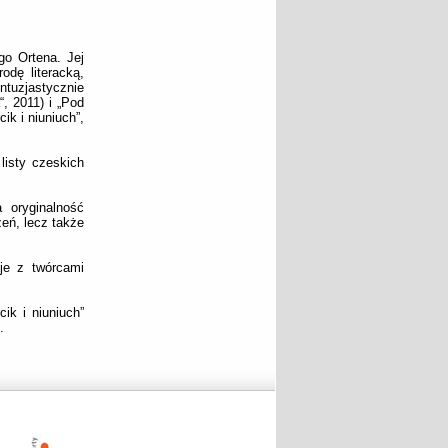
go Ortena. Jej
odę literacką,
ntuzjastycznie
“, 2011) i „Pod
ik i niuniuch”,
listy czeskich
a oryginalność
eń, lecz także
je z twórcami
ik i niuniuch”
.