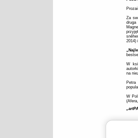
Prozai
Za swó
druga 
Magne
przyję
sněhem
2014) 
„Najl
bestse
W ksi
autork
na nie
Petra
popula
W Pols
(Afera
„artP