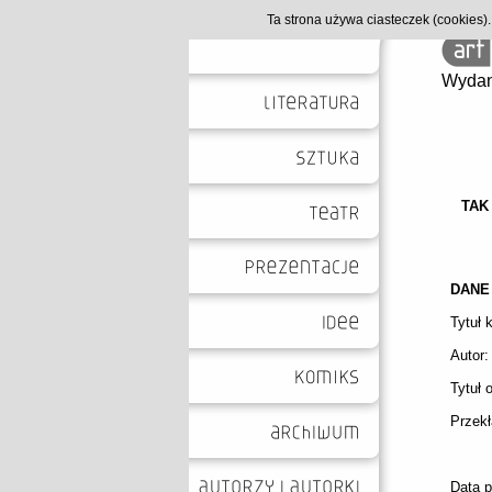
Ta strona używa ciasteczek (cookies
Wydan
TAK
DANE
Tytuł k
Autor
Tytuł o
Przek
Data 