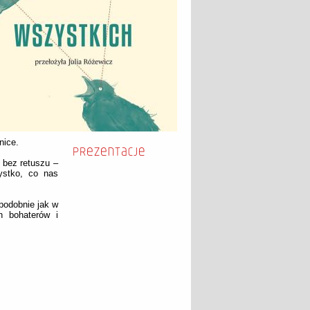
nice.
 bez retuszu –
ystko, co nas
 podobnie jak w
h bohaterów i