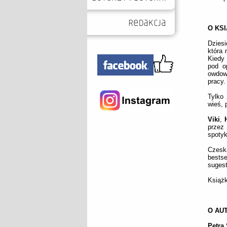
O KS
Dziesi
która 
Kiedy 
pod o
owdowi
pracy.
Tylko 
wieś, 
Viki
,
przez
spotyk
Czeska
bests
sugest
Książk
O AU
Petra