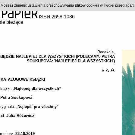
). Możesz zmienić ustawienia przechowywania plików cookies w Twojej przeglądar
ISSN 2658-1086
ie bieżące
Redakcja
,
 BĘDZIE NAJLEPIEJ DLA WSZYSTKICH! (POLECAMY: PETRA
SOUKUPOVÁ: 'NAJLEPIEJ DLA WSZYSTKICH')
A
A
A
KATALOGOWE
KSIĄŻKI
siążki: „
Najlepiej dla wszystkich”
:
Petra
Soukupová
ryginału: „
Nejlepší pro všechny“
ład:
Julia
Różewicz
premiery:
23.10.2019