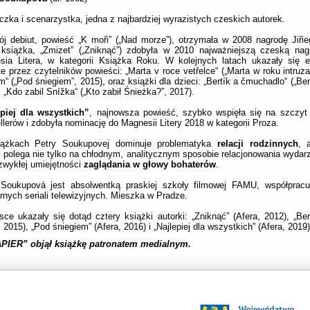
czka i scenarzystka, jedna z najbardziej wyrazistych czeskich autorek.
j debiut, powieść „K moři” („Nad morze”), otrzymała w 2008 nagrodę Jiřie
książka, „Zmizet” („Zniknąć”) zdobyła w 2010 najważniejszą czeską nagr
sia Litera, w kategorii Książka Roku. W kolejnych latach ukazały się e
te przez czytelników powieści: „Marta v roce vetřelce“ („Marta w roku intruza
“ („Pod śniegiem”, 2015), oraz książki dla dzieci: „Bertík a čmuchadlo“ („Berc
i „Kdo zabil Snížka“ („Kto zabił Śnieżka?”, 2017).
epiej dla wszystkich”
, najnowsza powieść, szybko wspięła się na szczyt 
llerów i zdobyła nominację do Magnesii Litery 2018 w kategorii Proza.
ążkach Petry Soukupovej dominuje problematyka
relacji rodzinnych
, 
i polega nie tylko na chłodnym, analitycznym sposobie relacjonowania wydarz
zwykłej umiejętności
zaglądania w głowy bohaterów
.
 Soukupová jest absolwentką praskiej szkoły filmowej FAMU, współpracu
rnych seriali telewizyjnych. Mieszka w Pradze.
ce ukazały się dotąd cztery książki autorki: „Zniknąć” (Afera, 2012), „Berc
, 2015), „Pod śniegiem” (Afera, 2016) i „Najlepiej dla wszystkich” (Afera, 2019)
APIER” objął książkę patronatem medialnym.