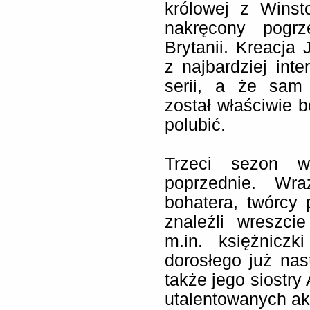
królowej z Winst
nakręcony pogrz
Brytanii. Kreacja
z najbardziej int
serii, a że sam 
został właściwie b
polubić.
Trzeci sezon w
poprzednie. Wr
bohatera, twórcy p
znaleźli wreszci
m.in. księżniczk
dorosłego już nas
także jego siostry 
utalentowanych akt