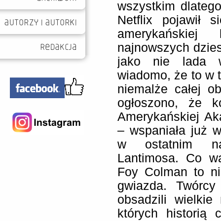
wszystkim dlatego
Netflix pojawił s
amerykańskiej 
najnowszych dzies
jako nie lada 
wiadomo, że to w t
niemalże całej ob
ogłoszono, że ko
Amerykańskiej Ak
– wspaniała już w
w ostatnim na
Lantimosa. Co wa
Foy Colman to ni
gwiazda. Twórcy
obsadzili wielki
których historią