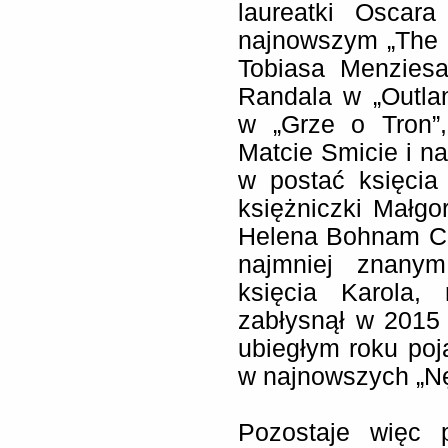
laureatki Oscar
najnowszym „The
Tobiasa Menziesa
Randala w „Outla
w „Grze o Tron”,
Matcie Smicie i n
w postać księcia
księżniczki Małg
Helena Bohnam Ca
najmniej znanym
księcia Karola,
zabłysnął w 2015
ubiegłym roku poj
w najnowszych „Nę
Pozostaje więc p