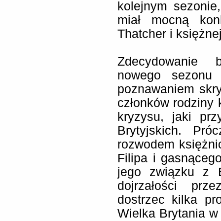
kolejnym sezonie
miał mocną konk
Thatcher i księżne
Zdecydowanie b
nowego sezonu 
poznawaniem skry
członków rodziny 
kryzysu, jaki pr
Brytyjskich. Pr
rozwodem księżnic
Filipa i gasnące
jego związku z E
dojrzałości pr
dostrzec kilka pr
Wielka Brytania w 