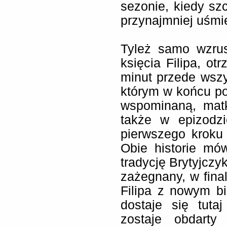
sezonie, kiedy s
przynajmniej uśmi
Tyleż samo wzrusz
księcia Filipa, ot
minut przede wszy
którym w końcu po
wspominaną, matk
także w epizodzi
pierwszego kroku
Obie historie mó
tradycję Brytyjczy
zażegnany, w final
Filipa z nowym b
dostaje się tuta
zostaje obdarty