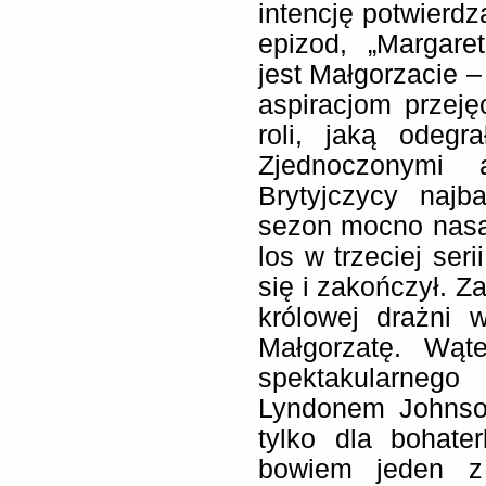
intencję potwierdz
epizod, „Margare
jest Małgorzacie –
aspiracjom przejęc
roli, jaką odegr
Zjednoczonymi 
Brytyjczycy najb
sezon mocno nasąc
los w trzeciej ser
się i zakończył. Z
królowej drażni
Małgorzatę. Wąt
spektakularneg
Lyndonem Johnson
tylko dla bohate
bowiem jeden z