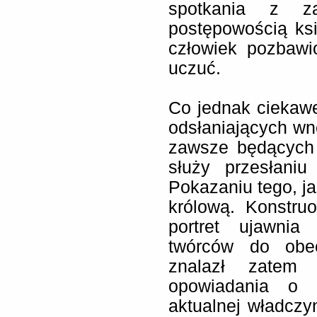
spotkania z za
postępowością ks
człowiek pozbawi
uczuć.
Co jednak ciekawe
odsłaniających wn
zawsze będących 
służy przesłaniu
Pokazaniu tego, ja
królową. Konstru
portret ujawnia
twórców do obec
znalazł zatem 
opowiadania o h
aktualnej władcz