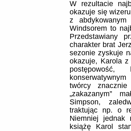
W rezultacie najb
okazuje się wizeru
z abdykowanym k
Windsorem to najba
Przedstawiany p
charakter brat Jer
sezonie zyskuje na
okazuje, Karola 
postępowość,
konserwatywnym 
twórcy znacznie
„zakazanym” ma
Simpson, zaled
traktując np. o r
Niemniej jednak
książę Karol st