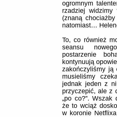
ogromnym talente
rzadziej widzimy
(znaną chociażby 
natomiast… Helen
To, co również m
seansu nowego
postarzenie boh
kontynuują opowi
zakończyliśmy ją 
musieliśmy czek
jednak jeden z n
przyczepić, ale z
„po co?”. Wszak 
że to wciąż doskon
w koronie Netflix