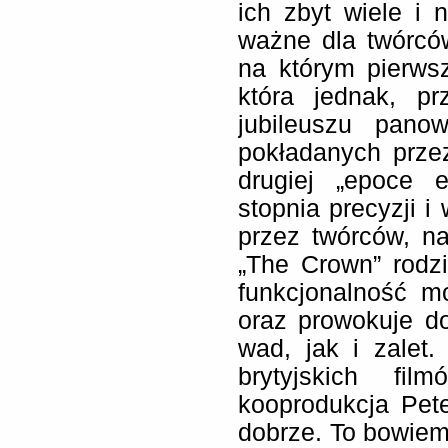
ich zbyt wiele i 
ważne dla twórcó
na którym pierws
która jednak, p
jubileuszu panow
pokładanych prze
drugiej „epoce e
stopnia precyzji i 
przez twórców, na
„The Crown” rodzi
funkcjonalność m
oraz prowokuje do
wad, jak i zalet.
brytyjskich fil
kooprodukcja Pe
dobrze. To bowiem 