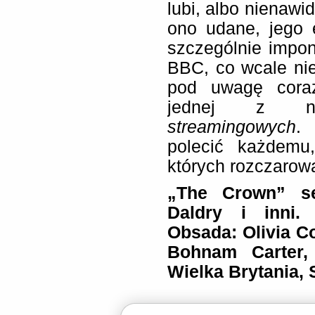
lubi, albo nienawi
ono udane, jego 
szczególnie impon
BBC, co wcale nie 
pod uwagę coraz
jednej z najp
streamingowych
.
polecić każdemu
których rozczarow
„The Crown” se
Daldry i inni
Obsada: Olivia C
Bohnam Carter,
Wielka Brytania,