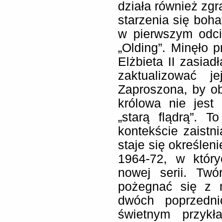
działa również zgr
starzenia się boha
w pierwszym odci
„Olding”. Minęło p
Elżbieta II zasiad
zaktualizować j
Zaproszona, by ob
królowa nie jest
„starą flądrą”. 
kontekście zaistni
staje się określe
1964-72, w który
nowej serii. Tw
pożegnać się z 
dwóch poprzedn
świetnym przykł