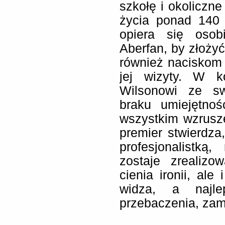
szkołę i okolicz
życia ponad 140 
opiera się osob
Aberfan, by złożyć
również naciskom 
jej wizyty. W k
Wilsonowi ze sw
braku umiejętnoś
wszystkim wzrusze
premier stwierdza,
profesjonalistką
zostaje zrealizo
cienia ironii, al
widza, a najle
przebaczenia, zami