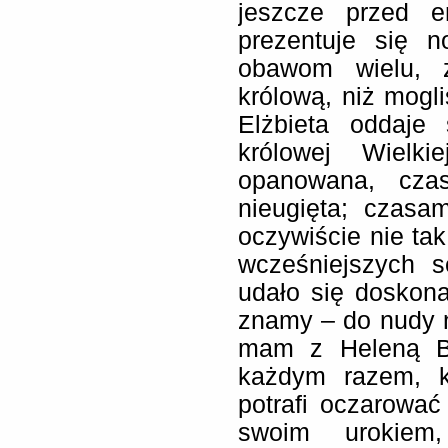
jeszcze przed e
prezentuje się 
obawom wielu, z
królową, niż mogl
Elżbieta oddaje 
królowej Wielki
opanowana, czas
nieugięta; czasa
oczywiście nie tak
wcześniejszych 
udało się doskonal
znamy – do nudy 
mam z Heleną Bo
każdym razem, k
potrafi oczarowa
swoim urokiem,