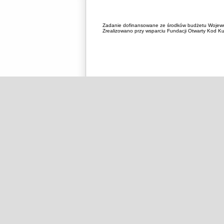
Zadanie dofinansowane ze środków budżetu Wojewó
Zrealizowano przy wsparciu Fundacji Otwarty Kod Kul