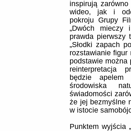
inspirują zarówn
wideo, jak i od
pokroju Grupy Fi
„Dwóch mieczy i 
prawda pierwszy 
„Słodki zapach po
rozstawianie figur
podstawie można 
reinterpretacja
będzie apelem 
środowiska nat
świadomości zarówn
że jej bezmyślne n
w istocie samobójc
Punktem wyjścia 