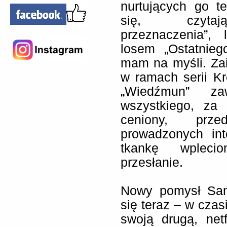
nurtujących go t
się, czytaj
przeznaczenia”, 
losem „Ostatnieg
mam na myśli. Zai
w ramach serii Kró
„Wiedźmun” za
wszystkiego, za 
ceniony, prze
prowadzonych int
tkankę wplecio
przesłanie.
Nowy pomysł Samo
się teraz – w czas
swoją drugą, net