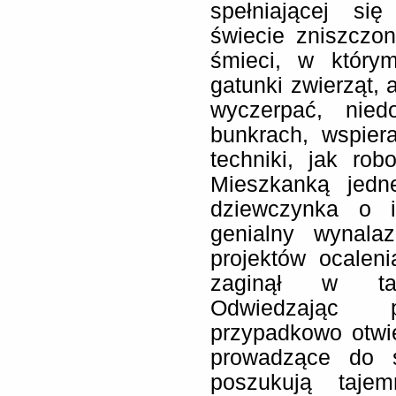
spełniającej si
świecie zniszczo
śmieci, w który
gatunki zwierząt, 
wyczerpać, nied
bunkrach, wspier
techniki, jak rob
Mieszkanką jedn
dziewczynka o i
genialny wynala
projektów ocaleni
zaginął w taje
Odwiedzając 
przypadkowo otwi
prowadzące do ś
poszukują tajem