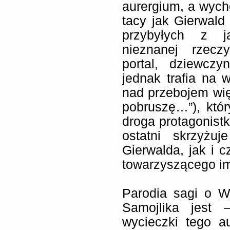
aurergium, a wyc
tacy jak Gierwald
przybyłych z ja
nieznanej rzecz
portal, dziewczy
jednak trafia na
nad przebojem więk
pobruszę…”), któr
droga protagonistk
ostatni skrzyżu
Gierwalda, jak i c
towarzyszącego im
Parodia sagi o 
Samojlika jest 
wycieczki tego a