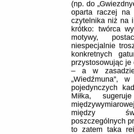
(np. do „Gwiezdnyc
oparta raczej na
czytelnika niż na 
krótko: twórca w
motywy, postac
niespecjalnie tr
konkretnych gat
przystosowując je
– a w zasadzie
„Wiedźmuna”, w
pojedynczych kad
Miłka, sugeruj
międzywymiarowe
między świa
poszczególnych pr
to zatem taka rei