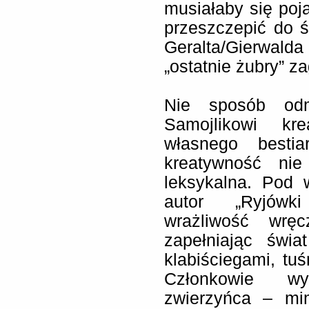
musiałaby się poj
przeszczepić do ś
Geralta/Gierwald
„ostatnie żubry” 
Nie sposób od
Samojlikowi kr
własnego bestia
kreatywność nie
leksykalna. Pod 
autor „Ryjówki
wrażliwość wrę
zapełniając świa
klabiściegami, tu
Członkowie w
zwierzyńca – mi