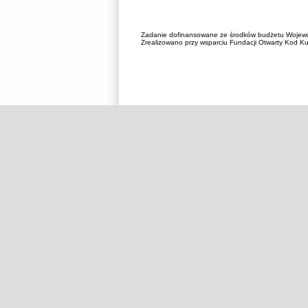
Zadanie dofinansowane ze środków budżetu Wojewó
Zrealizowano przy wsparciu Fundacji Otwarty Kod Kul