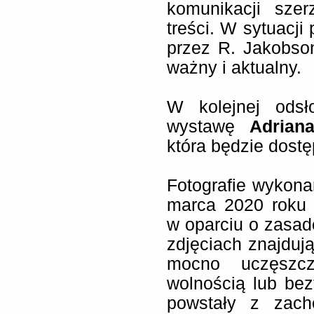
komunikacji sze
treści. W sytuacj
przez R. Jakobso
ważny i aktualny.
W kolejnej odsł
wystawę
Adria
która będzie dost
Fotografie wykon
marca 2020 roku 
w oparciu o zasadę
zdjęciach znajdują
mocno uczęszc
wolnością lub bez
powstały z zach