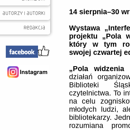
14 sierpnia–30 wr
Wystawa „Interfe
projektu „Pola w
który w tym ro
swojej czwartej ed
„Pola widzenia 
działań organiz
Biblioteki Śl
czytelnictwa. To i
na celu zognisko
młodych ludzi, a
bibliotekarzy. Je
rozumiana promo