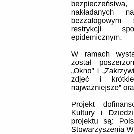
bezpieczeństwa
nakładanych n
bezzałogowym s
restrykcji sp
epidemicznym.
W ramach wystaw
został poszerzo
„Okno” i „Zakrzyw
zdjęć i krótki
najważniejsze” ora
Projekt dofinan
Kultury i Dziedz
projektu są: Pol
Stowarzyszenia W