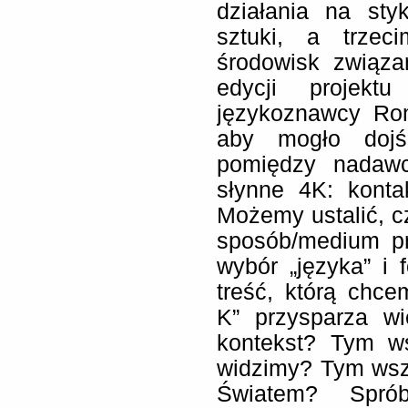
działania na styk
sztuki, a trzec
środowisk związa
edycji projekt
językoznawcy Ro
aby mogło dojś
pomiędzy nadawc
słynne 4K: konta
Możemy ustalić, cz
sposób/medium pr
wybór „języka” i
treść, którą chc
K” przysparza w
kontekst? Tym w
widzimy? Tym wsz
Światem? Sprób