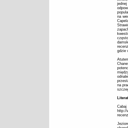
jedne
odpow
popula
na wew
Capel
Straw
zapac
kwest
często
damsko
recen
gdzie 
Atutem
Chane
poten
między
odnale
przest
na pra
szczeg
Litera
Cabaj 
http:/
recenz
Jezior
chanel