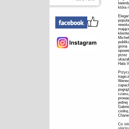
twierd
która 
Elega
popul
rewolu
mając
klien
Michel
publik
grona
opowie
przez
ukazał
Hala V
Przyc
tragi
Wenecj
zapach
pogrą
czasu
prowad
jedne
Gabrie
ciotk
Chanel
Co ist
stricto