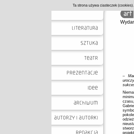
Ta strona używa ciasteczek (cookies
Wydan
–
Ma
urocz
sukces
Niema
minim
czasu
Gabri
symbo
pokol
odzie
nieus
stwor
proje