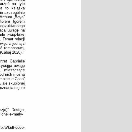
arzeń na tyle
st to książka
się szczególnie
Arthura „Boya”
ytorem Igorem
 poszukiwanego
wraca uwagę na
iele związków,
 Temat relacji
więc z jedną z
ść romansową,
(Cabaj 2020).
tret Gabrielle
zyciąga uwagę
ie, mieszczące
ród nich można
moiselle Coco”
, ale skupionej
oznania się ze
zja)”. Dostęp:
ichelle-marly-
l/a/kult-coco-