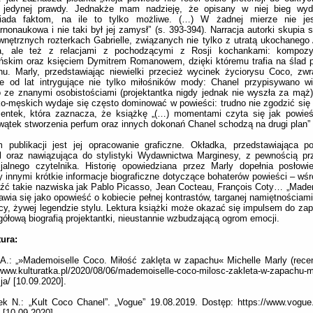
j jedynej prawdy. Jednakże mam nadzieję, że opisany w niej bieg wyd
iada faktom, na ile to tylko możliwe. (…) W żadnej mierze nie je
rnonaukowa i nie taki był jej zamysł” (s. 393-394). Narracja autorki skupia 
nętrznych rozterkach Gabrielle, związanych nie tylko z utratą ukochanego 
a, ale też z relacjami z pochodzącymi z Rosji kochankami: kompoz
ińskim oraz księciem Dymitrem Romanowem, dzięki któremu trafia na ślad
hu. Marly, przedstawiając niewielki przecież wycinek życiorysu Coco, z
ie od lat intrygujące nie tylko miłośników mody: Chanel przypisywano w
 ze znanymi osobistościami (projektantka nigdy jednak nie wyszła za mąż).
-męskich wydaje się często dominować w powieści: trudno nie zgodzić się 
zentek, która zaznacza, że książkę „(…) momentami czyta się jak powie
wątek stworzenia perfum oraz innych dokonań Chanel schodzą na drugi plan” 
 publikacji jest jej opracowanie graficzne. Okładka, przedstawiająca por
l oraz nawiązująca do stylistyki Wydawnictwa Marginesy, z pewnością pr
cjalnego czytelnika. Historię opowiedziana przez Marly dopełnia posłow
 innymi krótkie informacje biograficzne dotyczące bohaterów powieści – wś
źć takie nazwiska jak Pablo Picasso, Jean Cocteau, François Coty… „Made
awia się jako opowieść o kobiecie pełnej kontrastów, targanej namiętnościami
cy, żywej legendzie stylu. Lektura książki może okazać się impulsem do zap
ółową biografią projektantki, nieustannie wzbudzającą ogrom emocji.
tura:
A.: „»Mademoiselle Coco. Miłość zaklęta w zapachu« Michelle Marly (recen
/www.kulturatka.pl/2020/08/06/mademoiselle-coco-milosc-zakleta-w-zapachu-m
ja/ [10.09.2020].
ek N.: „Kult Coco Chanel”. „Vogue” 19.08.2019. Dostęp: https://www.vogue.p
 [10.09.2020].