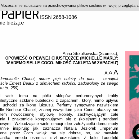
). Możesz zmienić ustawienia przechowywania plików cookies w Twojej przeglądar
ISSN 2658-1086
ie bieżące
Anna Strzałkowska (Szumiec)
,
OPOWIEŚĆ O PEWNEJ CHUSTECZCE (MICHELLE MARLY:
'MADEMOISELLE COCO. MIŁOŚĆ ZAKLĘTA W ZAPACHU')
A
A
A
demoiselle Chanel, numer pięć należy do pani – oznajmił
yście Ernest Beaux z uśmiechem radości, zadowolony ze swego
u (s. 259).
l wiek temu na półki sklepów perfumeryjnych trafiły
alistyczne szklane buteleczki z zapachem, który, mimo upływu
, uchodzi za ikonę luksusu. Perfumy syngowane nazwiskiem
elle Bonheur Chanel, znanej wszystkim jako Coco, okazały się
lem nowoczesnej, stylowej kobiety, zachwycającym całe
enia i znakomicie komponującym się z (kolejnymi!) trendami
żowymi. Wzbudzające wiele emocji idee założycielki domu mody
tannie inspirują: jak zaznacza Natalia Jeziorek „Imperium
zone przez Coco wciąż ma się dobrze, bo, jak mawiała
ktantka: »moda przemija, styl pozostaje«. Z kolei Lagerfeld