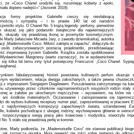
zi, że »Coco Chanel urodziła się, rozumiejąc kobiety z epoki,
miała dopiero nadejść«” (Jeziorek 2019).
ncja formy projektów Gabrielle cieszy się niesłabnącą
arnością i sympatią – i to prawie 140 lat od narodzin
cjonistki stylu. O Chanel No. 5 krążą legendy: perfumy, pierwotnie
e ukazać się jako podarunki świąteczne dla najwierniejszych
tek, okazały się prawdziwą ikoną w przemyśle kosmetycznym.
le Marly (właściwie Micaela Jary, z zawodu dziennikarka), autorka
acji „Mademoiselle Coco. Miłość zaklęta w zapachu”, dołączyła do
 osób zafascynowanych postacią projektantki, przedstawiając
ść inspirowaną życiem Gabrielle. Książka została opublikowana
 Wydawnictwo Marginesy (warto zaznaczyć, że w wydawnictwie
 się kilka lat temu inny tytuł poświęcony Francuzce: „Coco Chanel. Sypia
aughana).
zynkiem fabularyzowanej historii powstania kultowych perfum okazuje s
cznym wydarzeniem, relacja dwojga zakochanych, a także pewna chusteczk
i z impresariem Siergiejem Diagilewem. Poszukiwania zatrzymanego na kaw
u używanego przez członkinie najznamienitszych rosyjskich rodzin stały 
żonej w żałobie po ukochanym mężczyźnie – wyzwaniem, na które nie s
, ani środków materialnych. Oczarowanie i zainspirowanie się tajemni
zi do wyboru kultowej receptury numer pięć, zaprezentowanej w pracowni 
j z najsłynniejszych kompozycji zapachowych świata, sztandarowej
Ea
lle, kobieta pochodząca z ubogiej rodziny, wychowywana głównie w sieroci
ę, rozpoczynająca swoją pracę jako krawcowa i modystka, stworzyła impe
 No. 5 stało się prawdziwą perłą w koronie.
otne, Marly podkreśla, że „Mademoiselle Coco” nie stanowi publikacji biog
: jak zaznacza pisarka „Moja powieść nie rości sobie pretensji do odkryci