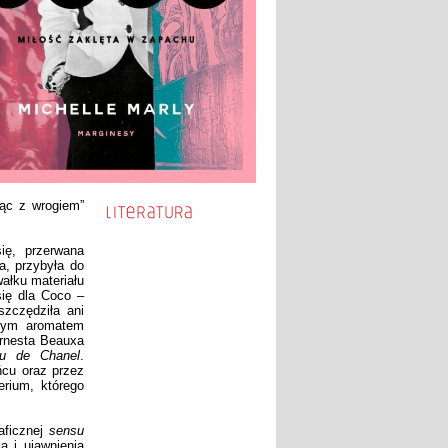
jąc z wrogiem”
ię, przerwana
a, przybyła do
ałku materiału
się dla Coco –
zczędziła ani
czym aromatem
Ernesta Beauxa
u de Chanel
.
ńcu oraz przez
rium, którego
raficznej
sensu
a i ujawnienia