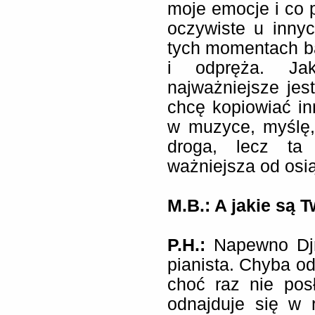
moje emocje i co p
oczywiste u inny
tych momentach ba
i odpręża. Ja
najważniejsze jes
chcę kopiowiać i
w muzyce, myślę,
droga, lecz ta
ważniejsza od osi
M.B.: A jakie są 
P.H.:
Napewno Djr
pianista. Chyba od
choć raz nie pos
odnajduje się w 