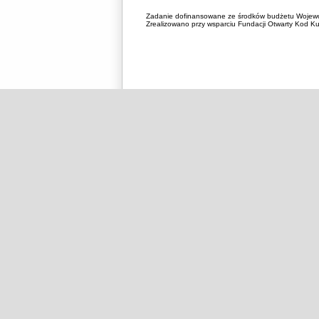
Zadanie dofinansowane ze środków budżetu Wojewó
Zrealizowano przy wsparciu Fundacji Otwarty Kod Kul