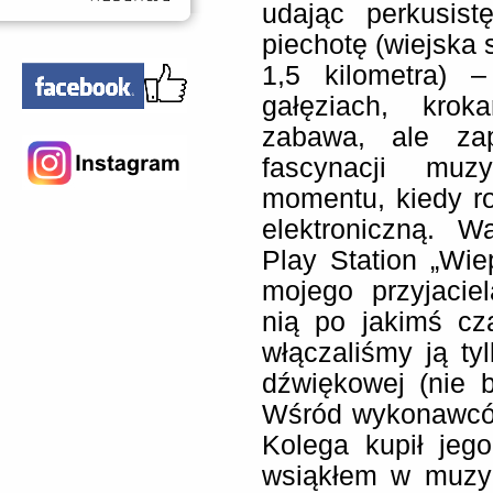
udając perkusis
piechotę (wiejska 
1,5 kilometra) 
gałęziach, krok
zabawa, ale zap
fascynacji mu
momentu, kiedy r
elektroniczną. 
Play Station „Wie
mojego przyjacie
nią po jakimś cz
włączaliśmy ją ty
dźwiękowej (nie b
Wśród wykonawców
Kolega kupił jeg
wsiąkłem w muzyk