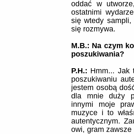
oddać w utworze
ostatnimi wydarz
się wtedy sampli,
się rozmywa.
M.B.: Na czym ko
poszukiwania?
P.H.:
Hmm... Jak 
poszukiwaniu aut
jestem osobą dość
dla mnie duży p
innymi moje pra
muzyce i to właś
autentycznym. Za
owi, gram zawsze t