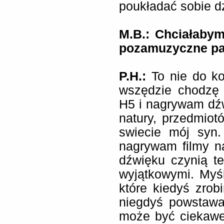
poukładać sobie dz
M.B.: Chciałabym
pozamuzyczne pa
P.H.:
To nie do k
wszędzie chodzę 
H5 i nagrywam dźwi
natury, przedmiot
swiecie mój syn.
nagrywam filmy n
dźwięku czynią t
wyjątkowymi. Myś
które kiedyś zrob
niegdyś powstawa
może być ciekawe