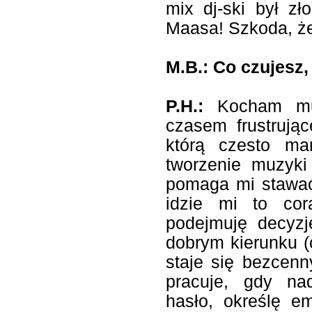
mix dj-ski był z
Maasa! Szkoda, że
M.B.: Co czujesz
P.H.:
Kocham muz
czasem frustrują
którą czesto ma
tworzenie muzyki
pomaga mi stawać
idzie mi to cor
podejmuję decyzj
dobrym kierunku (
staje się bezcenny
pracuje, gdy na
hasło, określę em