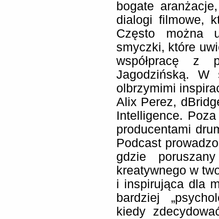
bogate aranżacje
dialogi filmowe, k
Często można us
smyczki, które uw
współpracę z po
Jagodzińską. W 
olbrzymimi inspira
Alix Perez, dBridg
Intelligence. Po
producentami dru
Podcast prowadzo
gdzie poruszany
kreatywnego w two
i inspirująca dla 
bardziej „psycho
kiedy zdecydować