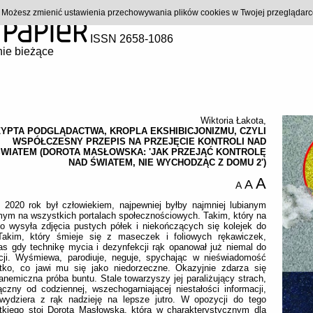
). Możesz zmienić ustawienia przechowywania plików cookies w Twojej przeglądar
ISSN 2658-1086
ie bieżące
Wiktoria Łakota
,
YPTA PODGLĄDACTWA, KROPLA EKSHIBICJONIZMU, CZYLI
WSPÓŁCZESNY PRZEPIS NA PRZEJĘCIE KONTROLI NAD
ŚWIATEM (DOROTA MASŁOWSKA: 'JAK PRZEJĄĆ KONTROLĘ
NAD ŚWIATEM, NIE WYCHODZĄC Z DOMU 2')
A
A
A
 2020 rok był człowiekiem, najpewniej byłby najmniej lubianym
ym na wszystkich portalach społecznościowych. Takim, który na
o wysyła zdjęcia pustych półek i niekończących się kolejek do
Takim, który śmieje się z maseczek i foliowych rękawiczek,
s gdy technikę mycia i dezynfekcji rąk opanował już niemal do
kcji. Wyśmiewa, parodiuje, neguje, spychając w nieświadomość
tko, co jawi mu się jako niedorzeczne. Okazyjnie zdarza się
anemiczna próba buntu. Stale towarzyszy jej paraliżujący strach,
ączny od codziennej, wszechogarniającej niestałości informacji,
 wydziera z rąk nadzieję na lepsze jutro. W opozycji do tego
tkiego stoi Dorota Masłowska, która w charakterystycznym dla