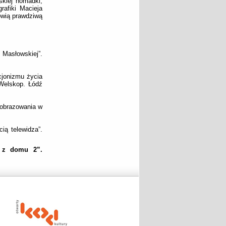
skiej nomadki,
rafiki Macieja
owią prawdziwą
owskiej”.
cjonizmu życia
Welskop. Łódź
 obrazowania w
ią telewidza”.
c z domu 2”.