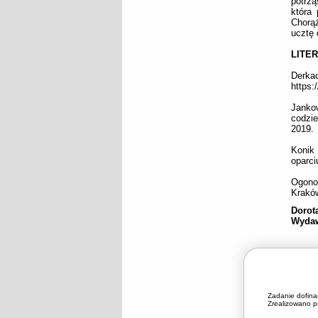
potrzą
która 
Chorąż
ucztę 
LITE
Der
https:
Jankow
codzi
2019.
Konik 
oparci
Ogonow
Krakó
Dorot
Wydaw
Zadanie dofin
Zrealizowano pr