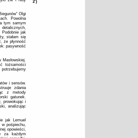
2')
Biegunów” Olgi
kach. Powolna
, a tym samym
detalicznych,
. Podobnie jak
y, stałam się
ć, że płynność
sek: pasywność
w Masłowskiej.
ść tożsamości
ż potrzebujemy
atów i sensów.
ruuje zdania
jąc z metody
rski gatunek.
u
, prowokując i
ki, analizując
ie jak Lemuel
ę w pośpiechu,
nej opowieści,
się za każdym