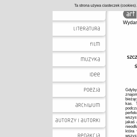
Ta strona używa ciasteczek (cookies
Wydan
SZCZ
Gdyby
znajom
bieżąc
kas. 
podcza
perfe
wszys
jakaś 
nieodł
która
wszys