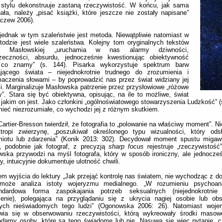
e stylu dekonstruuje zastaną rzeczywistość. W końcu, jak sama
ała, należy „pisać książki, które jeszcze nie zostały napisane”
aczew 2006).
ednak w tym szaleństwie jest metoda. Niewątpliwie natomiast w
todzie jest wiele szaleństwa. Kolejny tom oryginalnych tekstów
ty Masłowskiej „uruchamia w nas alarmy dziwności,
rzeczności, absurdu, jednocześnie kwestionując obiektywność
 co znamy” (s. 144). Pisarka wykorzystuje spektrum barw
ającego świata – niejednokrotnie trudnego do zrozumienia i
aczenia słowami – by poprowadzić nas przez świat widziany jej
. Marginalizuje Masłowska patrzenie przez przysłowiowe „różowe
y”. Stara się być obiektywna, opisując, na ile to możliwe, świat
 jakim on jest. Jako członkini „ogólnoświatowego stowarzyszenia Ludzkość” (
ieć niezrozumiałe, co wychodzi jej z różnym skutkiem.
Cartier-Bresson twierdził, że fotografia to „polowanie na właściwy moment”. 
 tropi zwierzynę, „poszukiwał określonego typu wizualności, który odsł
miotu lub zdarzenia” (Konik 2013: 302). Decydował moment spustu migawk
, podobnie jak fotograf, z precyzją
sharp focus
rejestruje „rzeczywistość”
ska przywodzi na myśl fotografa, który w sposób ironiczny, ale jednocze
y, intuicyjnie dokumentuje ulotność chwili.
m wyjścia do lektury „Jak przejąć kontrolę nas światem, nie wychodząc z do
może analiza istoty wojeryzmu medialnego. „W rozumieniu psychoan
andardowa forma zaspokajania potrzeb seksualnych (niejednokrotni
zenie), polegająca na przyglądaniu się z ukrycia nagiej osobie lub obs
wych nieświadomych tego ludzi” (Ogonowska 2006: 26). Natomiast woje
awia się w obserwowaniu rzeczywistości, którą wykreowały środki masow
ądamy osoby, które są tego świadome lub nie. Nasuwa się więc pytanie, 