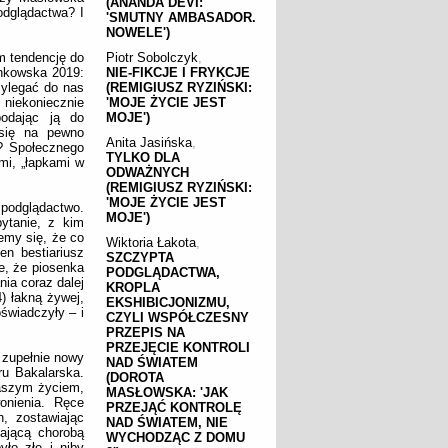
(ANANDA DEVI:
odglądactwa? I
'SMUTNY AMBASADOR.
NOWELE')
m tendencję do
Piotr Sobolczyk
,
ankowska 2019:
NIE-FIKCJE I FRYKCJE
zylegać do nas
(REMIGIUSZ RYZIŃSKI:
 niekoniecznie
'MOJE ŻYCIE JEST
odając ją do
MOJE')
 się na pewno
Anita Jasińska
,
i? Społecznego
TYLKO DLA
ami, „łapkami w
ODWAŻNYCH
(REMIGIUSZ RYZIŃSKI:
'MOJE ŻYCIE JEST
 podglądactwo.
MOJE')
ytanie, z kim
emy się, że co
Wiktoria Łakota
,
en bestiariusz
SZCZYPTA
e, że piosenka
PODGLĄDACTWA,
nia coraz dalej
KROPLA
) łakną żywej,
EKSHIBICJONIZMU,
świadczyły – i
CZYLI WSPÓŁCZESNY
PRZEPIS NA
PRZEJĘCIE KONTROLI
 zupełnie nowy
NAD ŚWIATEM
u Bakalarska.
(DOROTA
naszym życiem,
MASŁOWSKA: 'JAK
nienia. Ręce
PRZEJĄĆ KONTROLĘ
, zostawiając
NAD ŚWIATEM, NIE
ającą chorobą
WYCHODZĄC Z DOMU
yło złe i niby