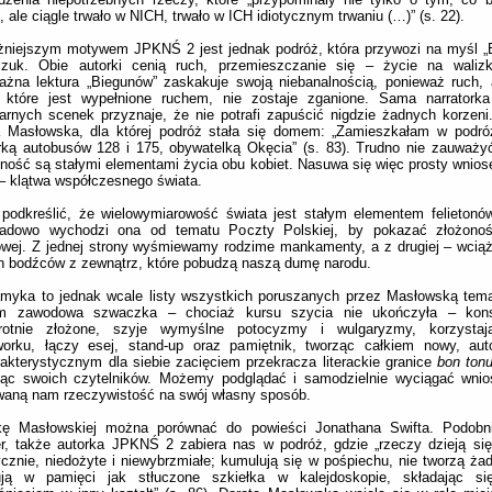
, ale ciągle trwało w NICH, trwało w ICH idiotycznym trwaniu (…)” (s. 22).
żniejszym motywem JPKNŚ 2 jest jednak podróż, która przywozi na myśl „
czuk. Obie autorki cenią ruch, przemieszczanie się – życie na waliz
ważna lektura „Biegunów” zaskakuje swoją niebanalnością, ponieważ ruch
, które jest wypełnione ruchem, nie zostaje zganione. Sama narratorka 
earnych scenek przyznaje, że nie potrafi zapuścić nigdzie żadnych korzeni
a Masłowska, dla której podróż stała się domem: „Zamieszkałam w podróż
rką autobusów 128 i 175, obywatelką Okęcia” (s. 83). Trudno nie zauważy
lność są stałymi elementami życia obu kobiet. Nasuwa się więc prosty wnio
 – klątwa współczesnego świata.
podkreślić, że wielowymiarowość świata jest stałym elementem felietonó
ładowo wychodzi ona od tematu Poczty Polskiej, by pokazać złożono
wej. Z jednej strony wyśmiewamy rodzime mankamenty, a z drugiej – wcią
h bodźców z zewnątrz, które pobudzą naszą dumę narodu.
amyka to jednak wcale listy wszystkich poruszanych przez Masłowską tem
m zawodowa szwaczka – chociaż kursu szycia nie ukończyła – konst
krotnie złożone, szyje wymyślne potocyzmy i wulgaryzmy, korzysta
worku, łączy esej, stand-up oraz pamiętnik, tworząc całkiem nowy, auto
akterystycznym dla siebie zacięciem przekracza literackie granice
bon ton
jąc swoich czytelników. Możemy podglądać i samodzielnie wyciągać wnios
waną nam rzeczywistość na swój własny sposób.
kę Masłowskiej można porównać do powieści Jonathana Swifta. Podobn
r, także autorka JPKNŚ 2 zabiera nas w podróż, gdzie „rzeczy dzieją si
cznie, niedożyte i niewybrzmiałe; kumulują się w pośpiechu, nie tworzą żad
uują w pamięci jak stłuczone szkiełka w kalejdoskopie, składając 