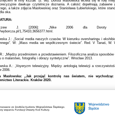
śnięciem w inny kształt” (s. 86). Dorota Masłowska wciela się w rolę miej
precyzyjnie dawkuje czytelnicze doznania. A całość dopełniają zabawne g
ego, a także zdjęcia Masłowskiej oraz Stanisława Łubieńskiego, które stan
dla oka.
RATURA:
kaczew J. [2006]: „Nike 2006 dla Doroty Masł
//wyborcza.pl/1,75410,3656377.html.
ska J.: „Social media naszych czasów. W kierunku oversharingu i ekshibi
ennego”. W: „Mass media we współczesnym świecie”. Red. V Tanaś, W. 
R.: „Między przedmiotem a przedstawieniem. Filozoficzna analiza sposobów
u o malarstwo, fotografię i obrazy syntetyczne”. Wrocław 2013.
ska A.: „Voyeryzm telewizyjny. Między antologią telewizji a rzeczywistośc
w 2006.
a Masłowska: „Jak przejąć kontrolę nas światem, nie wychodzą
nictwo Literackie. Kraków 2020.
ansowane ze środków budżetu Województwa Śląskiego.
zy wsparciu Fundacji Otwarty Kod Kultury.