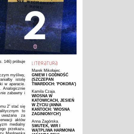
s. 146) próbuje
Marek Mikołajec
,
Niczym myśliwy,
GNIEW I GODNOŚĆ
aniałby istotę
(SZCZEPAN
i w aparacie.
TWARDOCH: 'POKORA')
. Analogicznie
Kamila Czaja
,
śnie zabawny i
WIOSNA W
KATOWICACH, JESIEŃ
W ŻYCIU (ANNA
mu 2” stać się
KAŃTOCH: 'WIOSNA
alitycznym to
ZAGINIONYCH')
e uważana za
erwacji aktów
Anna Zagórska
,
ryzm medialny
SMUTEK, WIR I
ego przekazu.
WĄTPLIWA HARMONIA
czy Masłowska