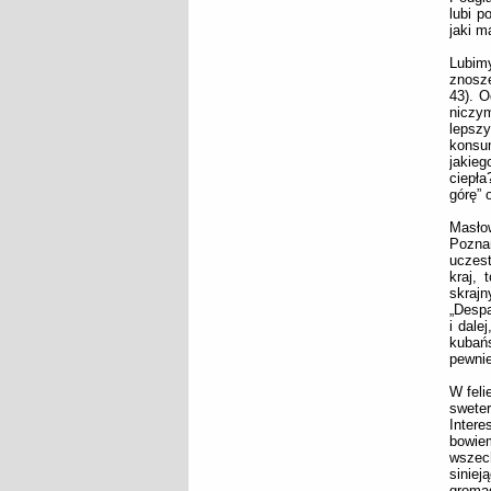
lubi p
jaki m
Lubimy
znosze
43). O
niczy
lepsz
konsu
jakieg
ciepła
górę” 
Masłow
Pozna
uczest
kraj,
skrajn
„Despa
i dale
kubańs
pewnie
W feli
swete
Intere
bowie
wszec
sinie
gromad