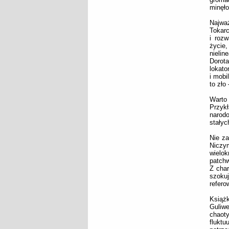
minęło
Najwa
Tokar
i roz
życie
nielin
Dorot
lokato
i mobi
to zło
Warto 
Przyk
narodo
stałyc
Nie z
Niczy
wielo
patch
Z char
szoku
refero
Książ
Guliwe
chaoty
flukt