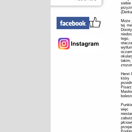
siebi
przyzn
(Derk
Może j
tej me
Doro
niedo
tego,
otacz
wytłum
oczami
okular
takim,
zrozum
Henri 
który
przed
Pisarz
Masłow
bolesn
Punkte
więc 
niest
zabur
płcio
przej
Podgl