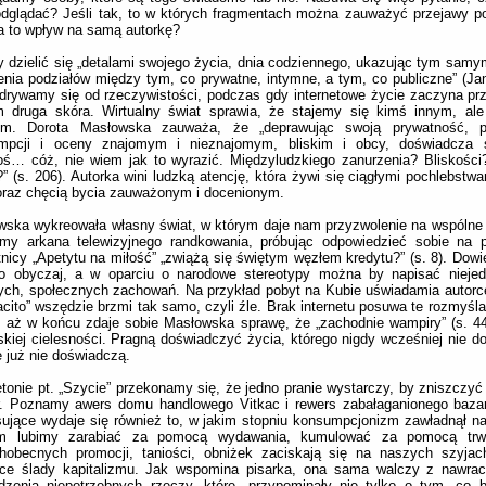
odglądać? Jeśli tak, to w których fragmentach można zauważyć przejawy p
a to wpływ na samą autorkę?
 dzielić się „detalami swojego życia, dnia codziennego, ukazując tym samy
nia podziałów między tym, co prywatne, intymne, a tym, co publiczne” (J
drywamy się od rzeczywistości, podczas gdy internetowe życie zaczyna pr
m druga skóra. Wirtualny świat sprawia, że stajemy się kimś innym, ale
ym. Dorota Masłowska zauważa, że „deprawując swoją prywatność, p
mpcji i oceny znajomym i nieznajomym, bliskim i obcy, doświadcza
oś… cóż, nie wiem jak to wyrazić. Międzyludzkiego zanurzenia? Bliskośc
?” (s. 206). Autorka wini ludzką atencję, która żywi się ciągłymi pochlebstw
oraz chęcią bycia zauważonym i docenionym.
ska wykreowała własny świat, w którym daje nam przyzwolenie na wspólne
my arkana telewizyjnego randkowania, próbując odpowiedzieć sobie na p
nicy „Apetytu na miłość” „zwiążą się świętym węzłem kredytu?” (s. 8). Dowi
 to obyczaj, a w oparciu o narodowe stereotypy można by napisać niejed
ych, społecznych zachowań. Na przykład pobyt na Kubie uświadamia autorc
cito” wszędzie brzmi tak samo, czyli źle. Brak internetu posuwa te rozmyśla
j, aż w końcu zdaje sobie Masłowska sprawę, że „zachodnie wampiry” (s. 44
kiej cielesności. Pragną doświadczyć życia, którego nigdy wcześniej nie do
 już nie doświadczą.
etonie pt. „Szycie” przekonamy się, że jedno pranie wystarczy, by zniszczyć
r. Poznamy awers domu handlowego Vitkac i rewers zabałaganionego bazar
sujące wydaje się również to, w jakim stopniu konsumpcjonizm zawładnął 
m lubimy zarabiać za pomocą wydawania, kumulować za pomocą trwo
hobecnych promocji, taniości, obniżek zaciskają się na naszych szyjach
jące ślady kapitalizmu. Jak wspomina pisarka, ona sama walczy z nawrac
zenia niepotrzebnych rzeczy, które „przypominały nie tylko o tym, co b