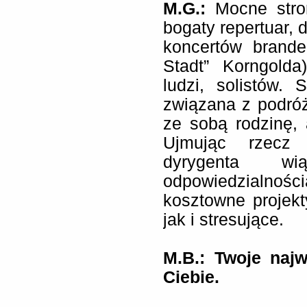
M.G.:
Mocne stro
bogaty repertuar, 
koncertów brande
Stadt” Korngolda
ludzi, solistów.
związana z podró
ze sobą rodzinę, 
Ujmując rzecz 
dyrygenta 
odpowiedzialno
kosztowne projekt
jak i stresujące.
M.B.:
Twoje najw
Ciebie.