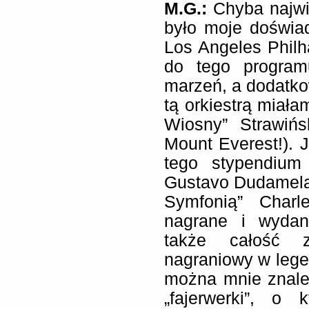
M.G.:
Chyba najwi
było moje doświa
Los Angeles Phil
do tego program
marzeń, a dodatko
tą orkiestrą miał
Wiosny” Strawiń
Mount Everest!). 
tego stypendium
Gustavo Dudamela
Symfonią” Charle
nagrane i wydan
także całość z
nagraniowy w legen
można mnie znaleź
„fajerwerki”, o