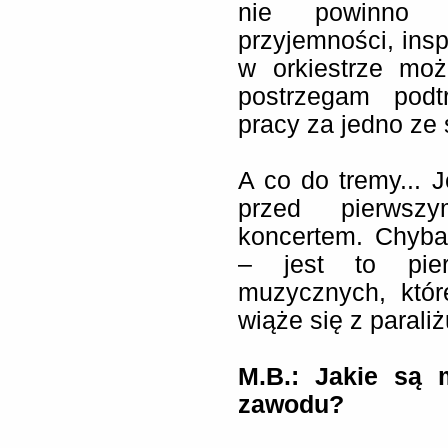
nie powinno s
przyjemności, insp
w orkiestrze moż
postrzegam podt
pracy za jedno ze
A co do tremy... 
przed pierwsz
koncertem. Chyba
– jest to pie
muzycznych, któr
wiąże się z parali
M.B.: Jakie są 
zawodu?