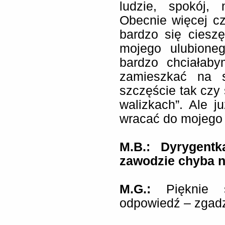
ludzie, spokój, 
Obecnie więcej c
bardzo się cieszę
mojego ulubioneg
bardzo chciałab
zamieszkać na 
szczęście tak czy 
walizkach”. Ale j
wracać do mojego r
M.B.: Dyrygent
zawodzie chyba ni
M.G.:
Pięknie 
odpowiedź – zgadz