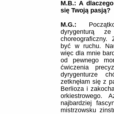
M.B.: A dlaczego
się Twoją pasją?
M.G.:
Początko
dyrygenturą z
choreograficzny.
być w ruchu. Nau
więc dla mnie bard
od pewnego mom
ćwiczenia precy
dyrygenturze ch
zetknęłam się z pa
Berlioza i zakoch
orkiestrowego.
najbardziej fasc
mistrzowsku zins