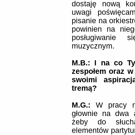
dostaję nową ko
uwagi poświęcam
pisanie na orkiest
powinien na nieg
posługiwanie 
muzycznym.
M.B.:
I na co T
zespołem oraz w 
swoimi aspiracj
tremą?
M.G.:
W pracy n
głownie na dwa a
żeby do słucha
elementów partytur