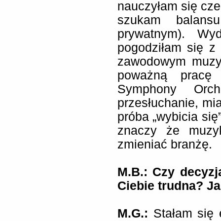
nauczyłam się czer
szukam balans
prywatnym). Wyd
pogodziłam się z 
zawodowym muzyk
poważną pracę
Symphony Orch
przesłuchanie, mi
próba „wybicia się”
znaczy że muzyk
zmieniać branżę.
M.B.: Czy decyzj
Ciebie trudna? Ja
M.G.:
Stałam się 