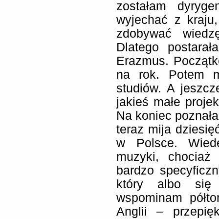
zostałam dyryge
wyjechać z kraju
zdobywać wiedzę
Dlatego postara
Erazmus. Początk
na rok. Potem m
studiów. A jeszc
jakieś małe proje
Na koniec poznał
teraz mija dziesię
w Polsce. Wied
muzyki, chociaż
bardzo specyficzn
który albo się
wspominam półto
Anglii – przepię