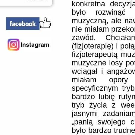
konkretna decyz
było rozwinąć 
muzyczną, ale na
nie miałam przekon
zawód. Chciała
(fizjoterapię) i po
fizjoterapeutą m
muzyczne losy pot
wciągał i angażo
miałam opory
specyficznym try
bardzo lubię ruty
tryb życia z wee
jasnymi zadaniam
„panią swojego 
było bardzo trudne