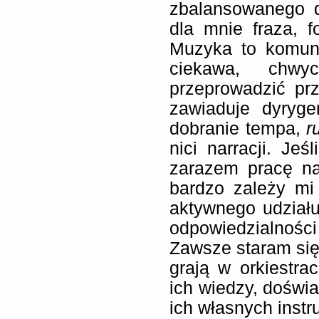
zbalansowanego d
dla mnie fraza, f
Muzyka to komuni
ciekawa, chw
przeprowadzić prz
zawiaduje dyryge
dobranie tempa,
r
nici narracji. Je
zarazem pracę na
bardzo zależy m
aktywnego udziału
odpowiedzialnoś
Zawsze staram się 
grają w orkiestra
ich wiedzy, doświ
ich własnych inst