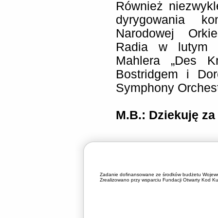
Również niezwykl
dyrygowania ko
Narodowej Orkie
Radia w lutym 
Mahlera „Des K
Bostridgem i Do
Symphony Orchest
M.B.: Dziekuję z
Zadanie dofinansowane ze środków budżetu Wojewó
Zrealizowano przy wsparciu Fundacji Otwarty Kod Kul