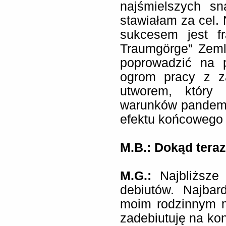
najśmielszych sn
stawiałam za cel. 
sukcesem jest f
Traumgörge” Zeml
poprowadzić na 
ogrom pracy z z
utworem, który 
warunków pandemi
efektu końcowego 
M.B.: Dokąd tera
M.G.:
Najbliższ
debiutów. Najbar
moim rodzinnym m
zadebiutuję na ko