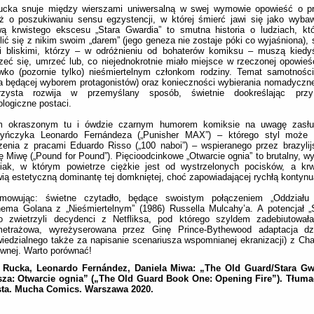
ucka snuje między wierszami uniwersalną w swej wymowie opowieść o prz
ż o poszukiwaniu sensu egzystencji, w której śmierć jawi się jako wyba
wą krwistego ekscesu „Stara Gwardia” to smutna historia o ludziach, kt
lić się z nikim swoim „darem” (jego geneza nie zostaje póki co wyjaśniona),
i bliskimi, którzy – w odróżnieniu od bohaterów komiksu – muszą kiedy
zeć się, umrzeć lub, co niejednokrotnie miało miejsce w rzeczonej opowieśc
iwko (pozornie tylko) nieśmiertelnym członkom rodziny. Temat samotnośc
a będącej wyborem protagonistów) oraz konieczności wybierania nomadyczne
rzysta rozwija w przemyślany sposób, świetnie dookreślając przy
logiczne postaci.
 okraszonym tu i ówdzie czarnym humorem komiksie na uwagę zasługu
tyńczyka Leonardo Fernándeza („Punisher MAX”) – którego styl może
zenia z pracami Eduardo Risso („100 naboi”) – wspieranego przez brazylij
ę Miwę („Pound for Pound”). Pięcioodcinkowe „Otwarcie ognia” to brutalny, 
niak, w którym powietrze ciężkie jest od wystrzelonych pocisków, a krw
ią estetyczną dominantę tej domkniętej, choć zapowiadającej rychłą kontynua
mowując: świetne czytadło, będące swoistym połączeniem „Oddziału 
ma Golana z „Nieśmiertelnym” (1986) Russella Mulcahy’a. A potencjał „S
o zwietrzyli decydenci z Netfliksa, pod którego szyldem zadebiutowa
metrażowa, wyreżyserowana przez Ginę Prince-Bythewood adaptacja dz
iedzialnego także za napisanie scenariusza wspomnianej ekranizacji) z Cha
łównej. Warto porównać!
 Rucka, Leonardo Fernández, Daniela Miwa: „The Old Guard/Stara Gw
sza: Otwarcie ognia” („The Old Guard Book One: Opening Fire”). Tłuma
sta. Mucha Comics. Warszawa 2020.