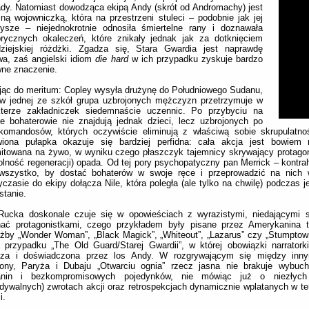
dy. Natomiast dowodząca ekipą Andy (skrót od Andromachy) jest
ną wojowniczką, która na przestrzeni stuleci – podobnie jak jej
zysze – niejednokrotnie odnosiła śmiertelne rany i doznawała
rycznych okaleczeń, które znikały jednak jak za dotknięciem
dziejskiej różdżki. Zgadza się, Stara Gwardia jest naprawdę
a, zaś angielski idiom
die hard
w ich przypadku zyskuje bardzo
wne znaczenie.
jąc do meritum: Copley wysyła drużynę do Południowego Sudanu,
 w jednej ze szkół grupa uzbrojonych mężczyzn przetrzymuje w
kterze zakładniczek siedemnaście uczennic. Po przybyciu na
e bohaterowie nie znajdują jednak dzieci, lecz uzbrojonych po
komandosów, których oczywiście eliminują z właściwą sobie skrupulatnoś
wiona pułapka okazuje się bardziej perfidna: cała akcja jest bowiem r
itowana na żywo, w wyniku czego płaszczyk tajemnicy skrywający protagoni
olność regeneracji) opada. Od tej pory psychopatyczny pan Merrick – kontra
 wszystko, by dostać bohaterów w swoje ręce i przeprowadzić na nich 
czasie do ekipy dołącza Nile, która poległa (ale tylko na chwilę) podczas j
stanie.
Rucka doskonale czuje się w opowieściach z wyrazistymi, niedającymi 
ać protagonistkami, czego przykładem były pisane przez Amerykanina ta
żby „Wonder Woman”, „Black Magick”, „Whiteout”, „Lazarus” czy „Stumptown
 przypadku „The Old Guard/Starej Gwardii”, w której obowiązki narratorki
cza i doświadczona przez los Andy. W rozgrywającym się między inny
lony, Paryża i Dubaju „Otwarciu ognia” rzecz jasna nie brakuje wybuch
lanin i bezkompromisowych pojedynków, nie mówiąc już o niezłych
dywalnych) zwrotach akcji oraz retrospekcjach dynamicznie wplatanych w ter
i.