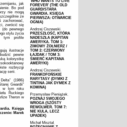
'WHO WANTS TO LIVE
emijaniu, jak
FOREVER' (THE OLD
wienie. Bo pod
GUARD/STARA
órzy nie mogą
GWARDIA. KSIĘGA
 szczególnie ze
PIERWSZA: OTWARCIE
ś zachorować,
OGNIA)
i, zwrócić się
i (do pewnego
Andrzej Ciszewski
,
go stylu życia
PRZESZŁOŚĆ, KTÓRA
 tym profile
NADESZŁA (KAPITAN
AMERYKA. TOM 1:
ZIMOWY ŻOŁNIERZ /
ją ilustracje
TOM 2: CZERWONY
 budzić pewne
ŁAJDAK / TOM 3:
ską kolorystkę
ŚMIERĆ KAPITANA
wysokooktanowy
AMERYKI)
iste rozbryzgi
Andrzej Ciszewski
,
cję serii.
FRANKOFOŃSKIE
RARYTASY (DYMKI Z
Delta” (1986)
TINTINA JAK DYMEK Z
tarej Gwardii”
KOMINA)
ła w tym roku
ieła Ruckiego
Przemysław Pieniążek
,
rlize Theron w
POZNAJ SWOJEGO
WROGA (SZÓSTY
REWOLWER. TOM 7:
ardia. Księga
NIE KULA, LECZ
czenie: Marek
UPADEK)
Michał Misztal
,
POŻEGNANIE Z...