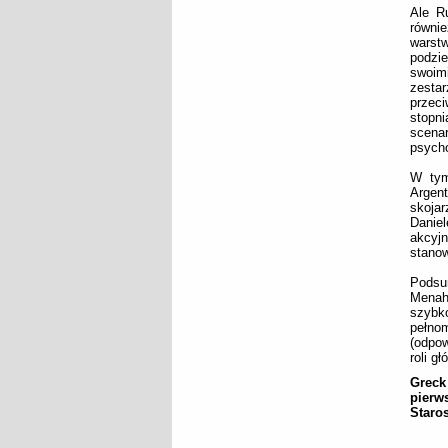
Ale R
równie
warst
podzie
swoim
zestar
przec
stopni
scena
psycho
W tym
Argen
skojar
Daniel
akcyj
stanow
Podsu
Menahe
szybk
pełno
(odpow
roli g
Greck
pierw
Staro