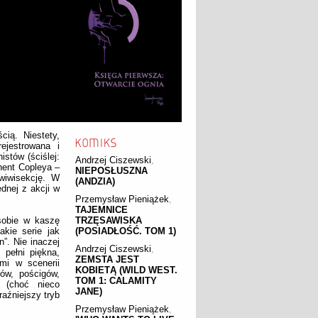
cią. Niestety,
ejestrowana i
stów (ściślej:
Andrzej Ciszewski
,
hent Copleya –
NIEPOSŁUSZNA
wiwisekcję. W
(ANDZIA)
ednej z akcji w
Przemysław Pieniążek
,
TAJEMNICE
sobie w kaszę
TRZĘSAWISKA
kie serie jak
(POSIADŁOŚĆ. TOM 1)
”. Nie inaczej
Andrzej Ciszewski
,
 pełni piękna,
ZEMSTA JEST
mi w scenerii
KOBIETĄ (WILD WEST.
ów, pościgów,
TOM 1: CALAMITY
 (choć nieco
JANE)
aźniejszy tryb
Przemysław Pieniążek
,