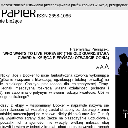
). Możesz zmienić ustawienia przechowywania plików cookies w Twojej przeglądar
ISSN 2658-1086
ie bieżące
Przemysław Pieniążek
,
'WHO WANTS TO LIVE FOREVER' (THE OLD GUARD/STARA
GWARDIA. KSIĘGA PIERWSZA: OTWARCIE OGNIA)
A
A
A
 Nicky, Joe i Booker to iście fantastyczna czwórka wykonująca
(głównie związane z likwidacją, egzekucją i totalną rozwałką) na
nie niejakiego Copleya pracującego dla enigmatycznej Firmy.
 jednak mężczyzna rozkręca własną działalność (ochrona i
d), nie zapomina o jedynym w swoim rodzaju kwartecie. Cóż w
kiego unikalnego?
odszy z ekipy – wspomniany Booker – naprawdę nazywa się
ien i dwieście lat wcześniej został stracony za dezercję z armii
ońskiej maszerującej na Moskwę. Nicky (Nicolo) oraz Joe (Jusuf)
wią wyjątkowo zgrany duet (także na płaszczyźnie uczuciowej),
początki ich znajomości nie wróżyły wielkiej miłości: obaj
niczyli bowiem w jednej z krucjat, choć po przeciwnych stronach