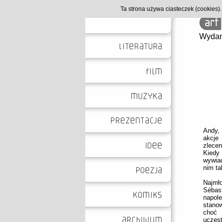
Ta strona używa ciasteczek (cookies
Wydan
Andy,
akcje 
zlece
Kiedy
wywia
nim ta
Najmł
Sébast
napole
stano
choć 
uczest