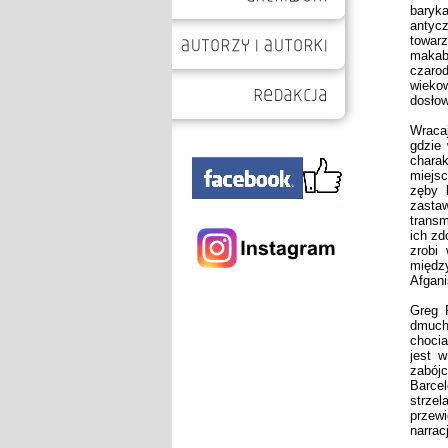
baryka
antycz
towar
makab
czaro
wiekow
dosło
Wraca
gdzie
chara
miejsc
zęby 
zasta
transm
ich zd
zrobi
między
Afgani
Greg 
dmuch
chocia
jest w
zabój
Barce
strze
przewi
narracj