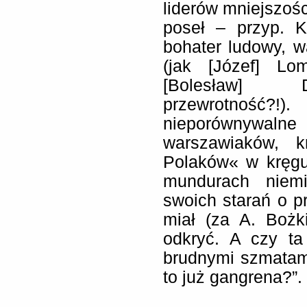
liderów mniejszości
poseł – przyp. K
bohater ludowy, 
(jak [Józef] Lo
[Bolesław] D
przewrotność?!)
nieporównywa
warszawiaków, k
Polaków« w kręg
mundurach niemi
swoich starań o 
miał (za A. Bożki
odkryć. A czy ta
brudnymi szmatami
to już gangrena?”.