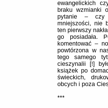
ewangelickich czy
braku wzmianki o
pytanie – czy 
mniejszości, nie
ten pierwszy nakła
go posiadała. 
komentować – no 
powtórzona w nas
tego samego tyt
cieszynalii [!] 
książek po domach 
świeckich, druk
obcych i poza Cie
***