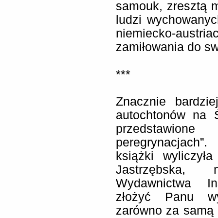
samouk, zresztą m
ludzi wychowanyc
niemiecko-austr
zamiłowania do sw
***
Znacznie bardzie
autochtonów na 
przedstawio
peregrynacjach”.
książki wyliczy
Jastrzębska,
Wydawnictwa Ins
złożyć Panu wy
zarówno za samą in