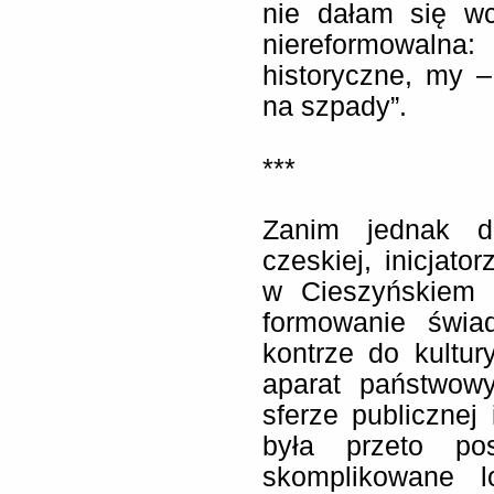
nie dałam się wc
niereformowaln
historyczne, my –
na szpady”.
***
Zanim jednak do
czeskiej, inicjat
w Cieszyńskiem p
formowanie świa
kontrze do kultur
aparat państwow
sferze publicznej
była przeto po
skomplikowane lo