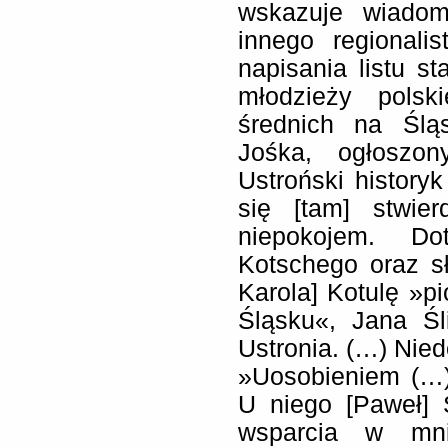
wskazuje wiado
innego regionali
napisania listu st
młodzieży polsk
średnich na Ślą
Jośka, ogłoszon
Ustroński historyk
się [tam] stwie
niepokojem. Do
Kotschego oraz s
Karola] Kotulę »pi
Śląsku«, Jana Śl
Ustronia. (…) Nied
»Uosobieniem (…)
U niego [Paweł] 
wsparcia w mni