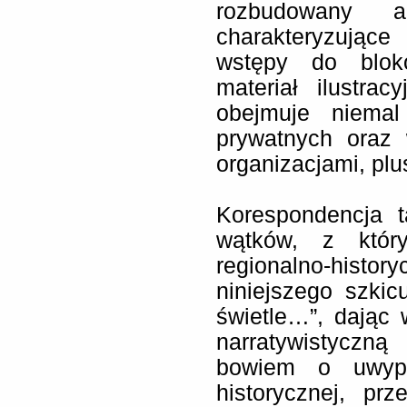
rozbudowany a
charakteryzując
wstępy do blok
materiał ilustra
obejmuje niema
prywatnych oraz 
organizacjami, plus
Korespondencja t
wątków, z który
regionalno-hist
niniejszego szkic
świetle…”, dając
narratywistyczną
bowiem o uwypu
historycznej, pr