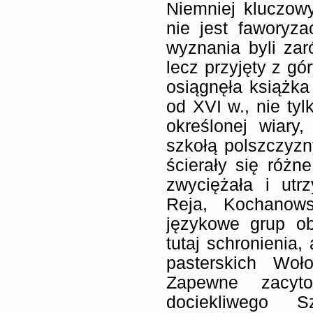
Niemniej kluczo
nie jest faworyza
wyznania byli zar
lecz przyjęty z gó
osiągnęła książk
od XVI w., nie ty
określonej wiary,
szkołą polszczyzny
ścierały się róż
zwyciężała i utr
Reja, Kochanows
językowe grup o
tutaj schronienia,
pasterskich Woł
Zapewne zacyto
dociekliwego 