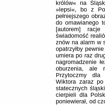
królów« na Śląsk
»lepsi«, bo z Po
pełniejszego obra
do omawianego to
[autorem] racj
świadomość realió
znów na alarm w s
opatrzyłby pewnie 
umiera po raz drug
nagromadzenie łez,
oburzenia, ale 
Przytoczmy dla 
Wiktora zaraz po
statecznych śląsk
cierpieli dla Pol
poniewierał, od c