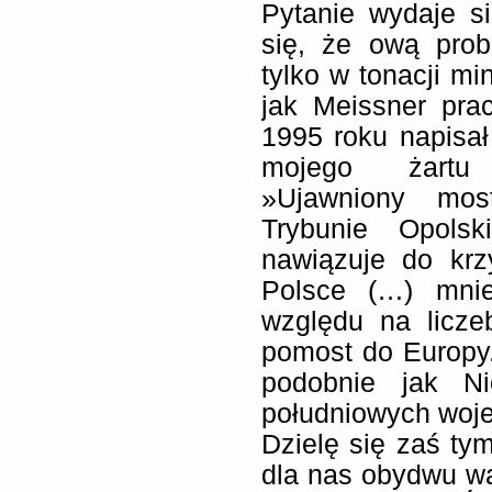
Pytanie wydaje si
się, że ową pro
tylko w tonacji mi
jak Meissner pra
1995 roku napisał 
mojego żartu p
»Ujawniony mo
Trybunie Opolsk
nawiązuje do krz
Polsce (…) mniej
względu na licze
pomost do Europy.
podobnie jak N
południowych woj
Dzielę się zaś ty
dla nas obydwu w