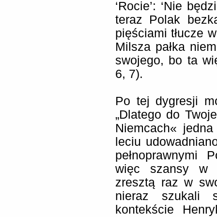
‘Rocie’: ‘Nie będz
teraz Polak bezk
pięściami tłucze w
Milsza pałka niem
swojego, bo ta wi
6, 7).
Po tej dygresji m
„Dlatego do Twoj
Niemcach« jedna
leciu udowadnian
pełnoprawnymi P
więc szansy w n
zresztą raz w sw
nieraz szukali
kontekście Henry