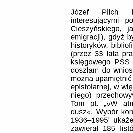
Józef Pilch 
interesującymi p
Cieszyńskiego, j
emigracji), gdyż 
historyków, biblio
(przez 33 lata p
księgowego PSS „
doszłam do wnios
można upamiętnić
epistolarnej, w wi
niego) przechow
Tom pt. „»W atmo
dusz«. Wybór kore
1936–1995” ukaże
zawierał 185 lis