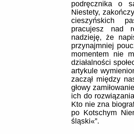
podręcznika o s
Niestety, zakończy
cieszyńskich p
pracujesz nad 
nadzieję, że nap
przynajmniej pou
momentem nie mo
działalności spo
artykule wymienio
zaczął między nas
głowy zamiłowanie
ich do rozwiązania 
Kto nie zna biograf
po Kotschym Nie
śląski«”.