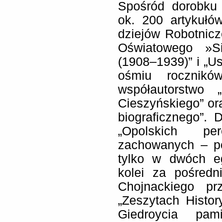
Spośród dorobku 
ok. 200 artykułó
dziejów Robotnicz
Oświatowego »S
(1908–1939)” i „U
ośmiu roczników
współautorstwo 
Cieszyńskiego” or
biograficznego”.
„Opolskich per
zachowanych – p
tylko w dwóch eg
kolei za pośredn
Chojnackiego pr
„Zeszytach Histo
Giedroycia pam