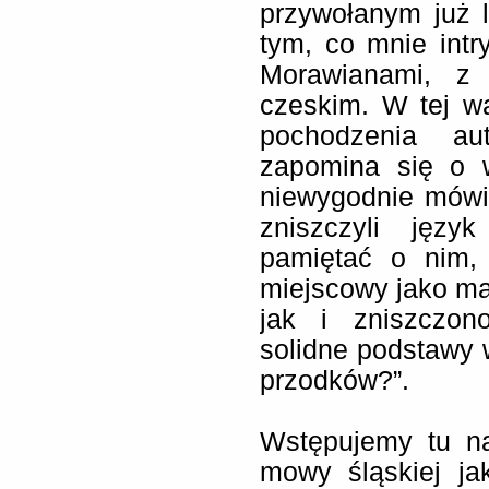
przywołanym już 
tym, co mnie intr
Morawianami, z
czeskim. W tej w
pochodzenia au
zapomina się o w
niewygodnie mówić
zniszczyli języ
pamiętać o nim, 
miejscowy jako mał
jak i zniszczon
solidne podstawy 
przodków?”.
Wstępujemy tu na
mowy śląskiej ja