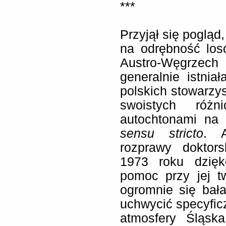
***
Przyjął się pogląd,
na odrębność los
Austro-Węgrzech
generalnie istni
polskich stowarzys
swoistych róż
autochtonami na
sensu stricto
. A
rozprawy doktor
1973 roku dzięk
pomoc przy jej t
ogromnie się bał
uchwycić specyficz
atmosfery Śląska