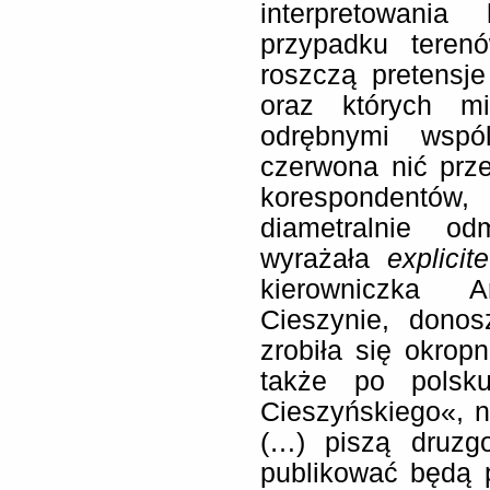
interpretowania
przypadku teren
roszczą pretensj
oraz których mi
odrębnymi wspó
czerwona nić przep
korespondentów,
diametralnie od
wyrażała
e
xplicite
kierowniczka
Cieszynie, dono
zrobiła się okrop
także po polsk
Cieszyńskiego«, n
(…) piszą druzgo
publikować będą 