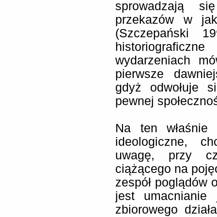
sprowadzają się
przekazów w jak
(Szczepański 1
historiografi
wydarzeniach mó
pierwsze dawniej
gdyż odwołuje s
pewnej społecznośc
Na ten właśnie c
ideologiczne, c
uwagę, przy cz
ciążącego na pojęc
zespół poglądów ok
jest umacnianie 
zbiorowego działa