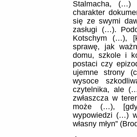
Stalmacha, (…) 
charakter dokume
się ze swymi daw
zasługi (…). Pod
Kotschym (…), [k
sprawę, jak ważn
domu, szkole i k
postaci czy epizo
ujemne strony (c
wysoce szkodliw
czytelnika, ale (
zwłaszcza w tere
może (…), [gdyż
wypowiedzi (…) w
własny młyn” (Bro