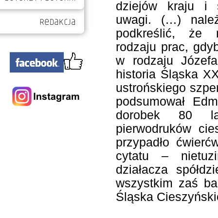
dziejów kraju i
uwagi. (…) nale
podkreślić, że 
rodzaju prac, gdyb
w rodzaju Józefa
historia Śląska X
ustrońskiego szpe
podsumował Edmu
dorobek 80 la
pierwodruków cie
przypadło ćwierć
cytatu – nietuzi
działacza spółdzi
wszystkim zaś ba
Śląska Cieszyński