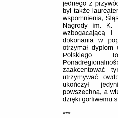
jednego z przywó
był także laureat
wspomnienia, Śląsk
Nagrody im. K. M
wzbogacającą i 
dokonania w popu
otrzymał dyplom
Polskiego Tow
Ponadregional
zaakcentować t
utrzymywać owdo
ukończył jedyn
powszechną, a wie
dzięki gorliwemu 
***