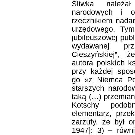
Śliwka należa
narodowych i o
rzecznikiem nadan
urzędowego. Tym
jubileuszowej publ
wydawanej pr
Cieszyńskiej”, 
autora polskich k
przy każdej spos
go »z Niemca Po
starszych narodo
taką (…) przemian
Kotschy podob
elementarz, przek
zarzuty, że był 
1947]: 3) – równie