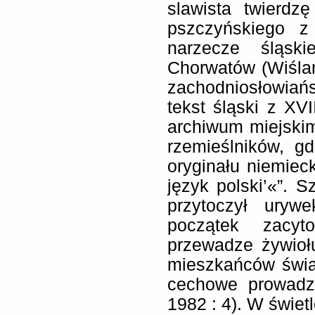
slawista twierdz
pszczyńskiego z
narzecze śląsk
Chorwatów (Wiślan
zachodniosłowiań
tekst śląski z XVI
archiwum miejskim
rzemieślników, g
oryginału niemiec
język polski’«”. 
przytoczył uryw
początek zacyt
przewadze żywioł
mieszkańców świa
cechowe prowadz
1982 : 4). W świet