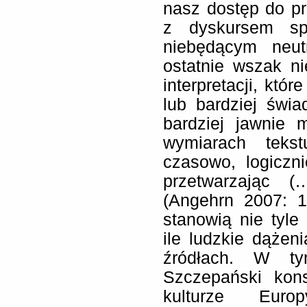
nasz dostęp do p
z dyskursem spe
niebędącym neut
ostatnie wszak ni
interpretacji, któ
lub bardziej świ
bardziej jawnie 
wymiarach tekst
czasowo, logiczn
przetwarzając (
(Angehrn 2007: 
stanowią nie tyle
ile ludzkie dążen
źródłach. W ty
Szczepański kons
kulturze Europ