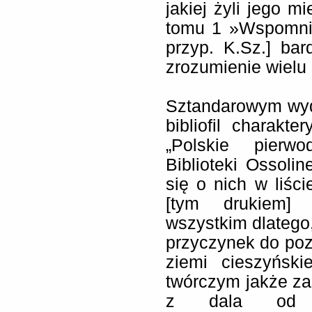
jakiej żyli jego 
tomu 1 »Wspomnie
przyp. K.Sz.] bar
zrozumienie wielu 
Sztandarowym wyd
bibliofil charakt
„Polskie pierwo
Biblioteki Ossoli
się o nich w liśc
[tym drukiem] 
wszystkim dlatego
przyczynek do pozn
ziemi cieszyński
twórczym jakże za
z dala od pr