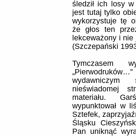
śledził ich losy w
jest tutaj tylko o
wykorzystuje tę 
że głos ten prze
lekceważony i nie 
(Szczepański 1993
Tymczasem wy
„Pierwodruków…
wydawniczym s
nieświadomej st
materiału. Gar
wypunktował w li
Sztefek, zaprzyja
Śląsku Cieszyńsk
Pan uniknąć wyra