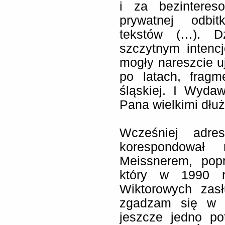
i za bezinteres
prywatnej odbit
tekstów (…). Dz
szczytnym intenc
mogły nareszcie uj
po latach, fragm
śląskiej. I Wydaw
Pana wielkimi dłuż
Wcześniej adre
korespondowa
Meissnerem, pop
który w 1990 r
Wiktorowych zasł
zgadzam się w z
jeszcze jedno po