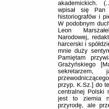
akademickich. (
wpisał się Pan 
historiografów i p
W podobnym duchu
Leon Marszałek
Narodowej, redak
harcerski i spółdz
mnie duży sentym
Pamiętam przywi
Grażyńskiego [M
sekretarzem,
przewodniczącego
przyp. K.Sz.] do t
centralnej Polski
jest to ziemia n
przyrodę, ale pr