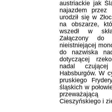
austriackie jak 
najazdem przez F
urodził się w Zło
na obszarze, któ
wszedł w skład
Załączony do l
nieistniejącej mon
do nazwiska nad
dotyczącej rzeko
nadal czujące
Habsburgów. W cy
pruskiego Fryder
śląskich w połowie
przeważającą
Cieszyńskiego i z