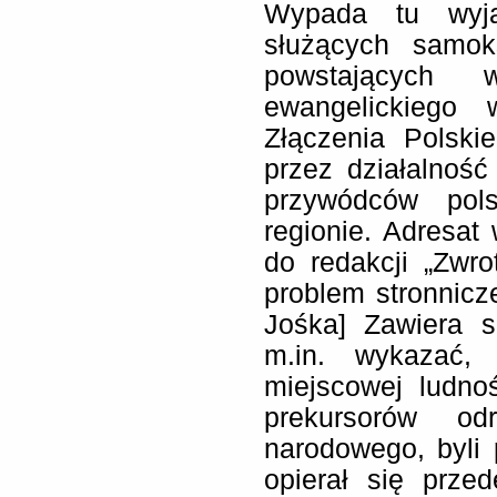
Wypada tu wyj
służących samok
powstających 
ewangelickiego
Złączenia Polsk
przez działalnoś
przywódców pol
regionie. Adresat
do redakcji „Zwrot
problem stronniczej
Jośka] Zawiera s
m.in. wykazać, 
miejscowej ludno
prekursorów od
narodowego, byli
opierał się prze