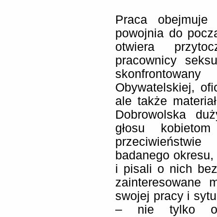
Praca obejmuje 
powojnia do począ
otwiera przyto
pracownicy seksu
skonfrontowan
Obywatelskiej, of
ale także materiał
Dobrowolska duż
głosu kobietom
przeciwieństwi
badanego okresu, 
i pisali o nich b
zainteresowane 
swojej pracy i syt
– nie tylko o