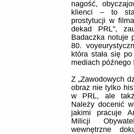
nagość, obyczaj
klienci – to st
prostytucji w film
dekad PRL”, zau
Badaczka notuje pr
80. voyeurystyczn
która stała się p
mediach późnego
Z „Zawodowych dz
obraz nie tylko his
w PRL, ale takż
Należy docenić wi
jakimi pracuje 
Milicji Obywat
wewnętrzne doku