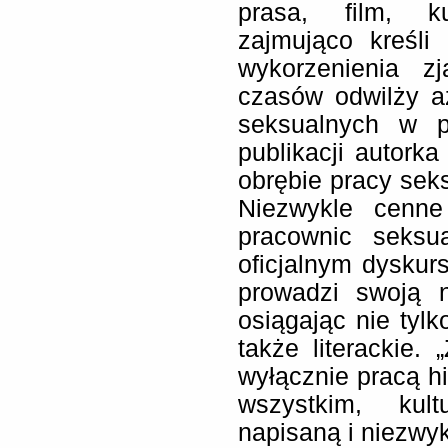
prasa, film, k
zajmująco kreśli
wykorzenienia zj
czasów odwilży a
seksualnych w 
publikacji autork
obrębie pracy seks
Niezwykle cenne
pracownic seksu
oficjalnym dysku
prowadzi swoją n
osiągając nie tyl
także literackie
wyłącznie pracą hi
wszystkim, kul
napisaną i niezwy