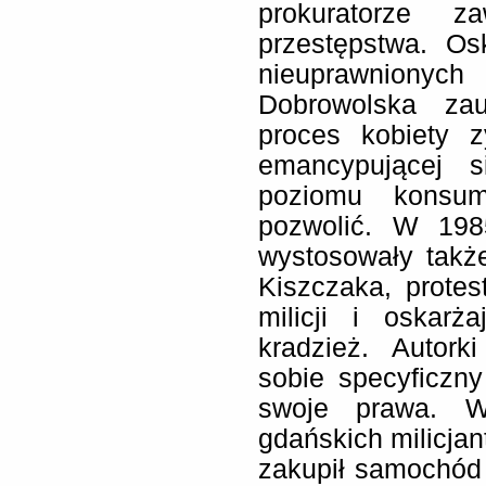
prokuratorze z
przestępstwa. Os
nieuprawnionych
Dobrowolska za
proces kobiety z
emancypującej s
poziomu konsum
pozwolić. W 198
wystosowały takż
Kiszczaka, protes
milicji i oskarż
kradzież. Autork
sobie specyficzny
swoje prawa. W
gdańskich milicjan
zakupił samochód 