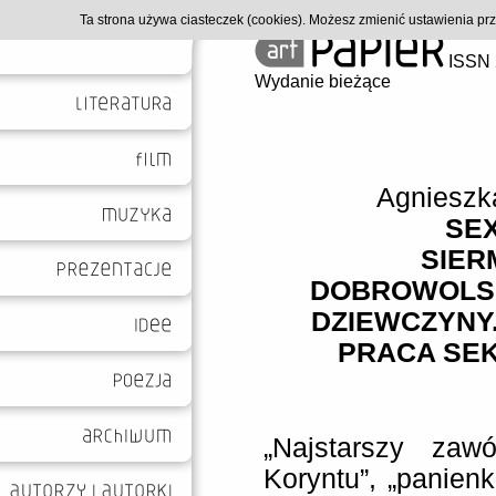
Ta strona używa ciasteczek (cookies). Możesz zmienić ustawienia p
ISSN 
Wydanie bieżące
Agnieszk
SE
SIER
DOBROWOLS
DZIEWCZYNY.
PRACA SEK
„Najstarszy zawó
Koryntu”, „panienki