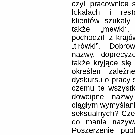
czyli pracownice 
lokalach i resta
klientów szukały
także „mewki”, 
pochodzili z krajó
„tirówki”. Dobr
nazwy, doprecyz
także kryjące się
określeń zależ
dyskursu o pracy 
czemu te wszystki
dowcipne, nazwy
ciągłym wymyślan
seksualnych? Cze
co mania nazywa
Poszerzenie publ