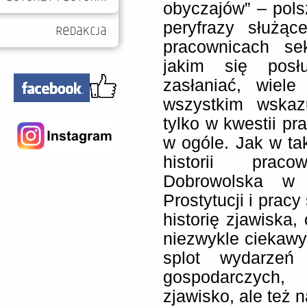
obyczajów” – pols
peryfrazy służą
pracownicach sek
jakim się posłu
zasłaniać, wiele
wszystkim wskaz
tylko w kwestii pr
w ogóle. Jak w ta
historii prac
Dobrowolska w 
Prostytucji i prac
historię zjawiska, 
niezwykle ciekawy
splot wydarzeń 
gospodarczych, 
zjawisko, ale też n