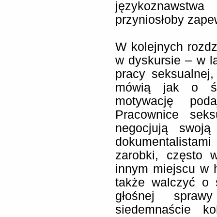
językoznawstw
przyniosłoby zape
W kolejnych rozd
w dyskursie – w la
pracy seksualnej
mówią jak o ś
motywację poda
Pracownice seks
negocjują swoj
dokumentalistami 
zarobki, często 
innym miejscu w h
także walczyć o 
głośnej spraw
siedemnaście ko