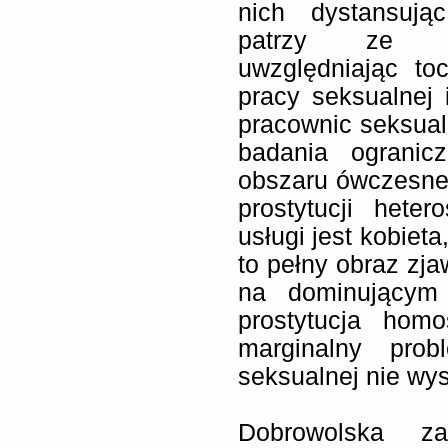
nich dystansują
patrzy ze ws
uwzględniając to
pracy seksualnej
pracownic seksual
badania ogranic
obszaru ówczesneg
prostytucji hete
usługi jest kobiet
to pełny obraz zja
na dominującym
prostytucja homo
marginalny pro
seksualnej nie wy
Dobrowolska z