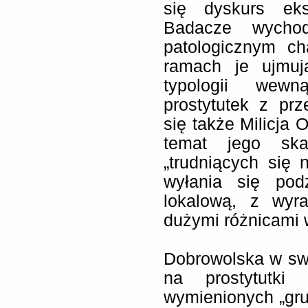
się dyskurs eksp
Badacze wycho
patologicznym ch
ramach je ujmują
typologii wewn
prostytutek z pr
się także Milicja 
temat jego ska
„trudniących się
wyłania się podz
lokalową, z wyra
dużymi różnicami 
Dobrowolska w swo
na prostytutki
wymienionych „gruz