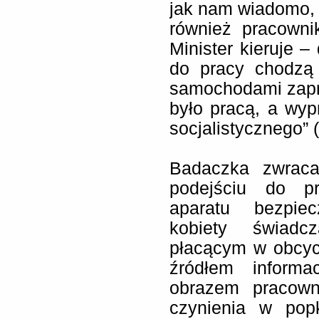
jak nam wiadomo, b
również pracowni
Minister kieruje –
do pracy chodzą 
samochodami zapra
było pracą, a wy
socjalistycznego” (
Badaczka zwrac
podejściu do pr
aparatu bezpiec
kobiety świadc
płacącym w obcyc
źródłem informa
obrazem pracown
czynienia w popk