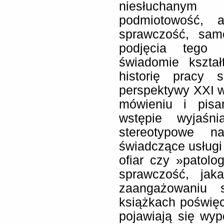
niesłuchanym
podmiotowość, 
sprawczość, sam
podjęcia tego 
świadomie kształ
historię pracy
perspektywy XXI w
mówieniu i pisa
wstępie wyjaśn
stereotypowe na
świadczące usługi
ofiar czy »patolo
sprawczość, ja
zaangażowaniu 
książkach poświęco
pojawiają się wyp