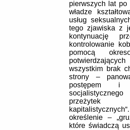
pierwszych lat po 
władze kształtow
usług seksualny
tego zjawiska z j
kontynuację pr
kontrolowanie kob
pomocą okresow
potwierdzający
wszystkim brak c
strony – panow
postępem i r
socjalistyczneg
przeżytek „
kapitalistycznych”
określenie – „gr
które świadczą u