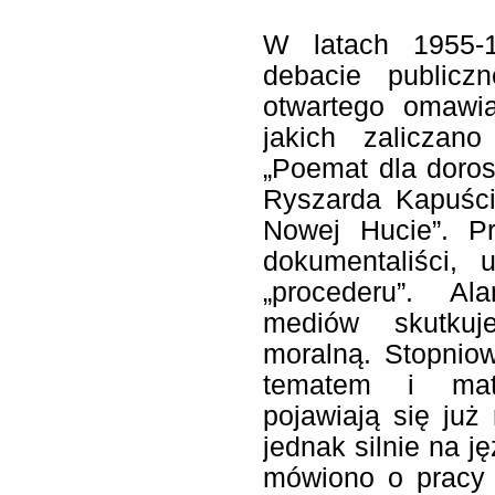
W latach 1955-
debacie publicz
otwartego omawia
jakich zaliczano
„Poemat dla doro
Ryszarda Kapuści
Nowej Hucie”. Pr
dokumentaliści, 
„procederu”. Al
mediów skutkuj
moralną. Stopnio
tematem i mater
pojawiają się już 
jednak silnie na j
mówiono o pracy 