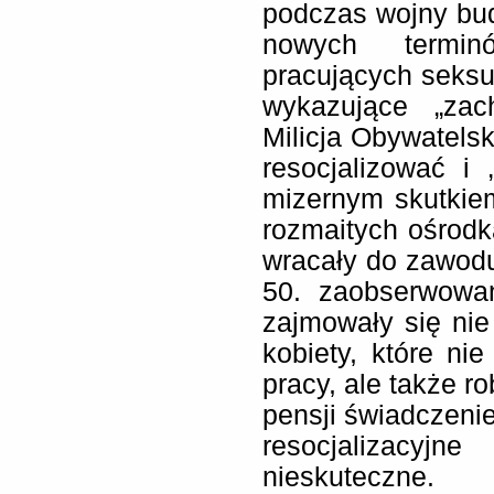
podczas wojny bud
nowych termin
pracujących seksu
wykazujące „zach
Milicja Obywatels
resocjalizować i
mizernym skutkiem
rozmaitych ośrodk
wracały do zawodu.
50. zaobserwowan
zajmowały się nie
kobiety, które ni
pracy, ale także ro
pensji świadczeni
resocjalizacyjn
nieskuteczne.