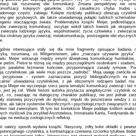
pretacji tak rozumianej idei komunikacji. Zmiana perspektywy nie ozn
pomorfizacji kolejnych gatunków, choć zasadniczo chyba trudno u
adomego często, zabiegu. Kolejne rozdziały publikacji obrazują czytelni
eny gier językowych, ale także uświadamiają pułapki ludzkich schemató
zeganiu otaczającego świata. Problematyka książki Meijer, podkreślając
bów zwierzęcej komunikacji, oscyluje wokół takich kwestii jak eksperym
 zwierzęta ludzkiego języka, wspólnotowość życia człowieka i zwierzęci
ika struktury języka zwierząt, metakomunikacja, postrzeganie idei etycznych
ce.
gólnie interesujące stały się dla mnie fragmenty opisujące badania 
tyką, rozumianą, za Wittgensteinem, jako „znaczące używanie języka” 
ładu: Meijer wskazuje między innymi dźwiękową komunikację humbaków,
e pieśni. Pieśni te różnią się między poszczególnymi osobnikami i stadami, 
tym paralelne brzmienie końcowe, przypominające zasady rymowe. Pod
ją czytelnikowi, jak wiele musi jeszcze „nadrobić”. Moją uwagę zwróciła w
 przypisowa – system zaznaczania pozycji bibliograficznych na koń
calnie” uświadamia czytelnikowi, z jak obszernym rodzajem badań ma 
acja Meijer nie wyczerpuje rzecz jasna tematyki komunikacji zwierząt i też ni
, jest jej cel. Wiele historii autorka przytacza anegdotycznie: czytelnik
yt, co, zważając na dialogiczny charakter publikacji, nie jest jednak zar
iały stanowią przyczynek do dyskusji, impuls do poszerzania wiedzy z z
dzie, ale także systemów filozoficznych i psychologicznych związanych z s
łem nad zwierzętami. W tym też kontekście Meijer poddaje krótkim anali
ych myślicieli (na przykład Arystotelesa, Immanuela Kanta, Ferdynanda de
jąc na ewolucję zoologicznych refleksji.
ć należy sposób wydania książki. Nasycony, żółty kolor okładki z pewno
potencjalnego czytelnika, a kontrastująca czerwona czcionka tytułowa doda
ę na księgarnianej półce. Interesujący jest również materiał graficzny – na