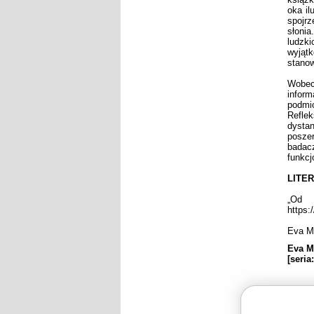
oka il
spojrz
słoni
ludzk
wyjąt
stanow
Wobec 
inform
podmio
Refle
dystan
posze
badac
funkcj
LITE
„Od 
https:
Eva Me
Eva M
[seria