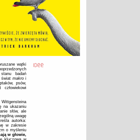
oruszane wątki
oprzedzonych
m stanu badań
i świat
makro
i
ptaków, psów,
t człowiekowi
 Wittgensteina
ię na ukazaniu
anie słów, ale
czególną uwagę
reśla autorka:
wę w zakresie
yzm o myśleniu
ają w głowie,
się kluczowa w