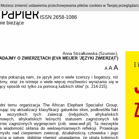
). Możesz zmienić ustawienia przechowywania plików cookies w Twojej przeglądar
ISSN 2658-1086
ie bieżące
Anna Strzałkowska (Szumiec)
,
DAJMY O ZWIERZĘTACH (EVA MEIJER 'JĘZYKI ZWIERZĄT')
A
A
A
zęta pokazują nam, że język jest o wiele szerszy i bogatszy, niż
iśmy, oraz że istnieje o wiele więcej możliwości wyrażania się w
cy sposób niż tylko za pomocą ludzkich słów” (s. 214-215).
 dni temu organizacja The African Elephant Specialist Group,
ując się aktualizacji klasyfikacji gatunków słoni, podkreśliła fakt
ia wszystkich tych zwierząt (indyjskich, afrykańskich
nowych, afrykańskich leśnych) statusem zagrożonych lub
cznie zagrożonych wyginięciem (zob. www.wwf.pl). Ta niezwykle
a wiadomość skłania do wielowymiarowych refleksji. Prowokuje
ysłu nad cierpieniem zwierząt, działalnością człowieka i jego
ncją w naturę, dobitnie również uświadamia, że utrata kolejnych