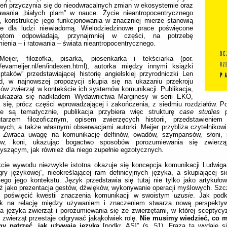
eń przyczynia się do nieodwracalnych zmian w ekosystemie oraz
awania „białych plam” w nauce. Życie nieantropocentrycznego
, konstrukcje jego funkcjonowania w znaczniej mierze stanowią
ze dla ludzi niewiadomą. Wielodziedzinowe prace poświęcone
zętom odpowiadają, przynajmniej w części, na potrzebę
ienia – i ratowania – świata nieantropocentrycznego.
eijer, filozofka, pisarka, piosenkarka i tekściarka (por.
//evameijer.nl/en/indexen.html), autorka między innymi książki
taków” przedstawiającej historię angielskiej przyrodniczki Len
d, w najnowszej propozycji skupia się na ukazaniu przekroju
ów zwierząt w kontekście ich systemów komunikacji. Publikacja,
 ukazała się nadkładem Wydawnictwa Marginesy w serii EKO,
 się, prócz części wprowadzającej i zakończenia, z siedmiu rozdziałów. P
ne są tematycznie, publikacja przybiera więc strukturę
case studies
p
tarzem filozoficznym, opisem zwierzęcych historii, przedstawienie
ych, a także własnymi obserwacjami autorki. Meijer przybliża czytelnikow
. Zwraca uwagę na komunikację delfinów, owadów, szympansów, słoni, 
ków, koni, ukazując bogactwo sposobów porozumiewania się zwierzą
yszącym, jak również dla niego zupełnie egzotycznych.
cie wywodu niezwykle istotna okazuje się koncepcja komunikacji Ludwiga
gry językowej”, nieokreślającej ram definicyjnych języka, a skupiającej s
ego jego kontekstu. Język przedstawia się tutaj nie tylko jako artykułow
ż jako prezentacja gestów, dźwięków, wykonywanie operacji myślowych. Sz
y poświęcić kwestii znaczenia komunikacji w swoistym
uzusie
. Jak podk
sk na relację między używaniem i znaczeniem stwarza nową perspekty
a języka zwierząt i porozumiewania się ze zwierzętami, w której sceptyc
 zwierząt przestaje odgrywać jakąkolwiek rolę.
Nie musimy wiedzieć, co m
y patrzeć, jak używają języka
[podkr. AS]” (s. 51). Fraza ta wydaje 