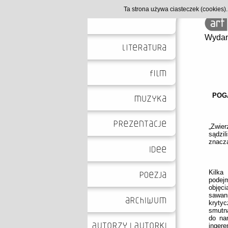
Ta strona używa ciasteczek (cookies
Wydan
POGA
„Zwier
sądzil
znaczą
Kilka
podejm
objęc
sawan
kryty
smutn
do nam
ingere