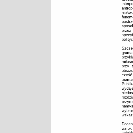
inter
antro
nieświ
fenom
postr
sposo
przez
specyf
polity
Szcze
grama
przyk
miłosn
przy 
obrazu
część
„nama
Publik
wydaje
niedos
rozdz
przyro
namys
wybran
wskazu
Doceni
wzrok 
książk