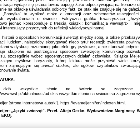
ustracja wydaje się przedstawiać papugę żako odpoczywającą na konarze d
enie na okładkę uświadamia odbiorcy fakt, że ptak nie znajduje się na gałęzi,
a. „Pomyłka” ta wynikać może z konotacji oraz schematów relacyjnośc
ich wyobrażeniach o świecie. Faktyczna grafika towarzysząca „Języ
kowo jednak koresponduje z treścią książki: komunikacja wewnątrz- i mi
i interesujący przyczynek do refleksji wielodyscyplinarnej.
historii o sposobach komunikacji zwierząt między sobą, a także przekazyw
acji ludziom, należałoby skorygować nieco tytuł recenzji: zwierzęta powinn
tami w dyskusji rozumianej jako efekt gry językowej, a nie stanowić jedynie 
ksje skupione na postrzeganiu sposobów zwierzęcej komunikacji pozwol
su, szczególnie wobec egocentrycznych działań człowieka. Książka Meijer
rzająca myślowe horyzonty, której lektura może przynieść wiele korzy
zom zajmującym się
animal studies
, ale ogółowi czytelników zwracają
onowanie świata.
RATURA:
dziś wszystkie słonie na świecie są zagrożone wyg
//www.wwf.pl/aktualnosci/od-dzis-wszystkie-slonie-na-swiecie-sa-zagrozone-w
ijer [strona internetowa autorki]. https://evameijer.nl/en/indexen.html.
eijer: „Języki zwierząt”. Przeł. Alicja Oczko. Wydawnictwo Marginesy. 
: EKO].