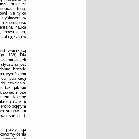
acza przecież
niknąć tego,
kowi nie tylko
w myślowych w
a różnorodność
entalna nauka
a, mowa ciała,
, rola języka w
nad zwierzęcą
(s. 158). Dla
 wykonujących
słyszalne jest
obne historie
ięc wyróżniona
cu publikacji
do czynienia.
e taki, jak się
 odczuwać może
zutem. Kolejne
akresu nauk o
zeroko pojętym
zom stanowiska
 Saussure’a…),
ścią przyciąga
tkowo wyróżnia
 pierwszy rzut