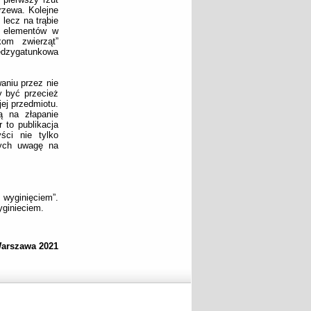
rzewa. Kolejne
 lecz na trąbie
i elementów w
kom zwierząt”
ędzygatunkowa
aniu przez nie
y być przecież
jej przedmiotu.
ą na złapanie
 to publikacja
ści nie tylko
cych uwagę na
inięciem”.
yginieciem.
Warszawa 2021