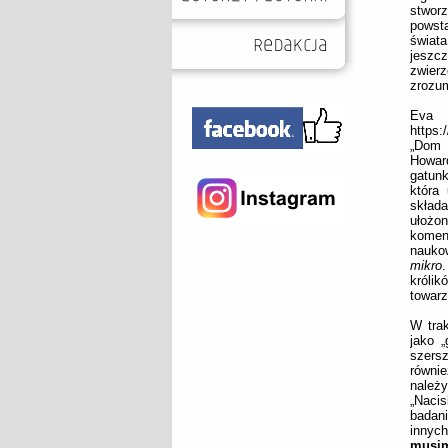
stworz
powst
świata
jeszc
zwier
zrozum
Eva M
https:
„Dom p
Howar
gatunk
która
składa
ułożo
komen
naukow
mikro
króli
towarz
W trak
jako „
szersz
równie
należ
„Naci
badani
innych
musim