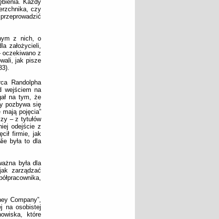
ębienia. Każdy
erzchnika, czy
 przeprowadzić
nym z nich, o
a założycieli,
 – oczekiwano z
wali, jak pisze
83).
rca Randolpha
ed wejściem na
gał na tym, że
my pozbywa się
 mają pojęcia”
zy – z tytułów
iej odejście z
ił firmie, jak
ie była to dla
ważna była dla
 jak zarządzać
ółpracownika,
sney Company”,
j na osobistej
owiska, które