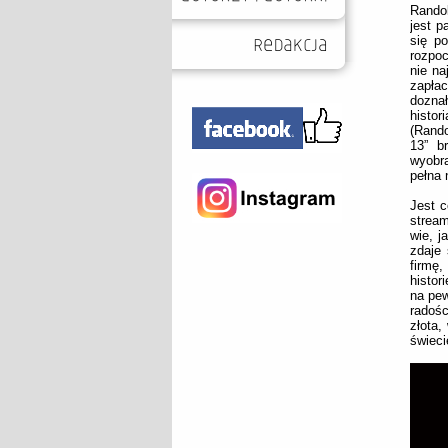
Randol
jest p
się po
rozpo
nie na
zapłac
doznał
histo
(Rando
13” b
wyobra
pełna 
Jest c
stream
wie, j
zdaje
firmę,
histor
na pew
radoś
złota,
świeci