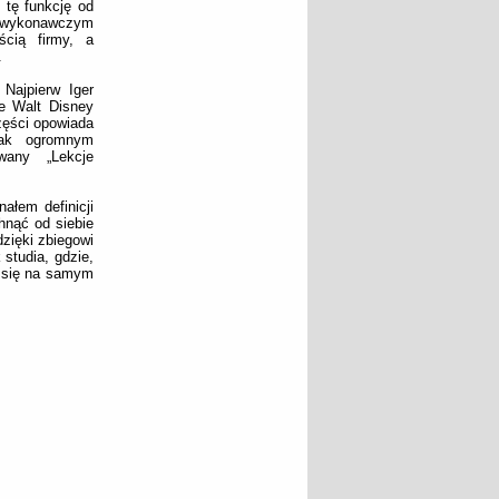
 tę funkcję od
em wykonawczym
ścią firmy, a
.
 Najpierw Iger
he Walt Disney
zęści opowiada
tak ogromnym
wany „Lekcje
ałem definicji
hnąć od siebie
dzięki zbiegowi
studia, gdzie,
o się na samym