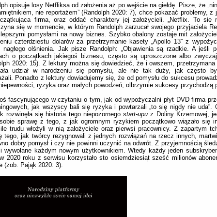
ph opisuje losy Netfliksa od założenia aż po wejście na giełdę. Pisze, że „ni
amiętnikiem, nie reportażem” (Randolph 2020: 7), chce pokazać problemy, z j
czątkująca firma, oraz oddać charaktery jej założycieli. „Netflix. To się 
czyna się w momencie, w którym Randolph zarzucał swojego przyjaciela R
jlepszymi pomysłami na nowy biznes. Szybko obalony zostaje mit założyciel
eniu czterdziestu dolarów za przetrzymanie kasety „Apollo 13” z wypożyc
 nagłego olśnienia. Jak pisze Randolph: „Objawienia są rzadkie. A jeśli p
riach o początkach jakiegoś biznesu, często są uproszczone albo zwycza
lph 2020: 15). Z lektury można się dowiedzieć, że i owszem, przetrzymana 
rała udział w narodzeniu się pomysłu, ale nie tak duży, jak często b
żali. Ponadto z lektury dowiadujemy się, że od pomysłu do sukcesu prowadz
niepewności, ryzyka oraz małych powodzeń, olbrzymie sukcesy przychodzą p
oś fascynującego w czytaniu o tym, jak od wypożyczalni płyt DVD firma prz
ingowych, jak wszyscy bali się ryzyka i powtarzali „to się nigdy nie uda”.
ak rozwinęła się historia tego niepozornego
start-upu
z Doliny Krzemowej, je
 sobie sprawę z tego, z jak ogromnym ryzykiem początkowo wiązało się i
 ile trudu włożyli w nią założyciele oraz pierwsi pracownicy. Z zapartym tc
ię tego, jak twórcy rezygnowali z jednych rozwiązań na rzecz innych, martwi
no dobry pomysł i czy nie powinni uczynić na odwrót. Z przyjemnością śled
ci wywołane każdym nowym użytkownikiem. Wtedy każdy jeden subskryben
 w 2020 roku z serwisu korzystało sto osiemdziesiąt sześć milionów abon
e (zob. Pająk 2020: 3).