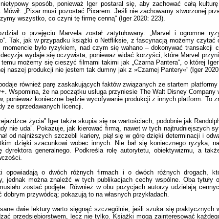
nietypowy sposób, ponieważ Iger postarał się, aby zachować całą kulturę
. Mówił: „Pixar musi pozostać Pixarem. Jeśli nie zachowamy stworzonej prze
zymy wszystko, co czyni tę firmę cenną” (Iger 2020: 223).
ozdział o przejęciu Marvela został zatytułowany: „Marvel i ogromne ryz
ło”. Tak, jak w przypadku książki o Netfliksie, z fascynacją możemy czytać
 momencie było ryzykiem, nad czym się wahano – dokonywać transakcji cz
 decyzja wydaje się oczywista, ponieważ widać korzyści, które Marvel przyni
 temu możemy się cieszyć filmami takimi jak „Czarna Pantera”, o której Iger
ej naszej produkcji nie jestem tak dumny jak z »Czarnej Pantery«” (Iger 2020
podaje również parę zaskakujących faktów związanych ze startem platformy
+. Wspomina, że na początku usługa przyniesie The Walt Disney Company wi
, ponieważ konieczne będzie wycofywanie produkcji z innych platform. To z
y ze sprzedawanych licencji.
ejażdżce życia” Iger także skupia się na wartościach, podobnie jak Randolph
gdy nie uda”. Pokazuje, jak kierować firmą, nawet w tych najtrudniejszych s
ał od najniższych szczebli kariery, piął się w górę dzięki determinacji i od
kim dzięki szacunkowi wobec innych. Nie bał się koniecznego ryzyka, na
ę dyrektora generalnego. Podkreśla rolę autorytetu, obiektywizmu, a tak
wczości.
ki opowiadają o dwóch różnych firmach i o dwóch różnych drogach, któ
y, jednak można znaleźć w tych publikacjach cechy wspólne. Oba tytuły o
musiało zostać podjęte. Również w obu pozycjach autorzy udzielają cenn
ć dobrym przywódcą; pokazują to na własnych przykładach.
sane dwie lektury warto sięgnąć szczególnie, jeśli szuka się praktycznych
zać przedsiębiorstwem, lecz nie tylko. Książki mogą zainteresować każdeg