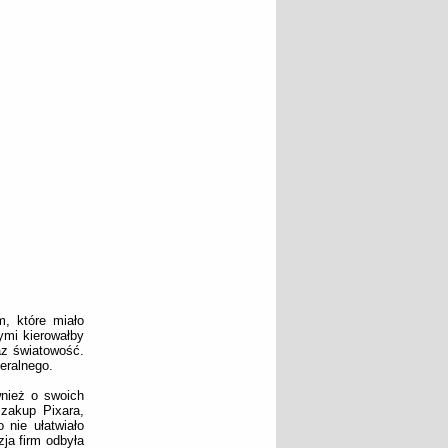
, które miało
rymi kierowałby
az światowość.
eralnego.
wnież o swoich
zakup Pixara,
 nie ułatwiało
zja firm odbyła