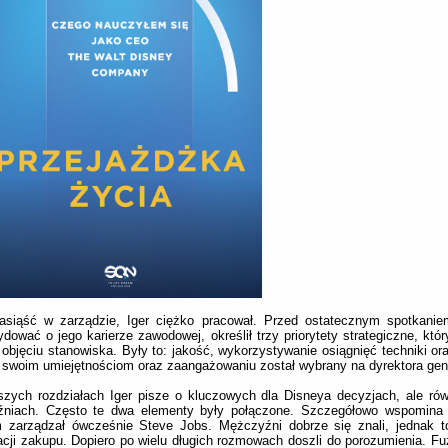
asiąść w zarządzie, Iger ciężko pracował. Przed ostatecznym spotkaniem
dować o jego karierze zawodowej, określił trzy priorytety strategiczne, któ
 objęciu stanowiska. Były to: jakość, wykorzystywanie osiągnięć techniki or
 swoim umiejętnościom oraz zaangażowaniu został wybrany na dyrektora gen
zych rozdziałach Iger pisze o kluczowych dla Disneya decyzjach, ale ró
aźniach. Często te dwa elementy były połączone. Szczegółowo wspomina 
 zarządzał ówcześnie Steve Jobs. Mężczyźni dobrze się znali, jednak to
zacji zakupu. Dopiero po wielu długich rozmowach doszli do porozumienia. Fu