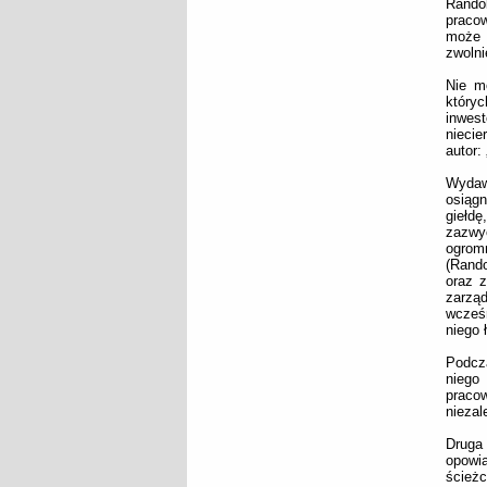
Randol
pracow
może p
zwolni
Nie m
który
inwest
niecie
autor:
Wydaw
osiąg
giełdę
zazwyc
ogromn
(Rando
oraz z
zarząd
wcześ
niego 
Podcza
niego
praco
niezal
Druga
opowia
ścież