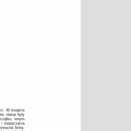
ści. W książce
w; nieraz były
oczątku, innym
o i rozpoczęcia
zmocnić firmę.