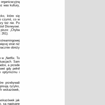
 organizacyjną
z was kultury,
yko, które się
 o czymś, co w
y też nie. Po
ósł Disneyowi.
 pisze: „Chyba
: 261).
 streamingowej
ęcej strat niż
nacznie obniży
 w „Netflix. To
ytuacjach. Sam
wadze, a przede
wet gdy pełnił
że optymizmu i
re przebywali
pisują ryzyko,
ych wskazówek,
 wskazówek jak
o, są napisane