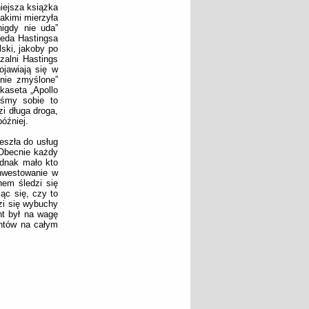
niejsza książka
akimi mierzyła
nigdy nie uda”
eeda Hastingsa
ski, jakoby po
zalni Hastings
ojawiają się w
jnie zmyślone”
kaseta „Apollo
yśmy sobie to
i długa droga,
óźniej.
eszła do usług
 Obecnie każdy
dnak mało kto
nwestowanie w
hem śledzi się
ąc się, czy to
zi się wybuchy
t był na wagę
entów na całym