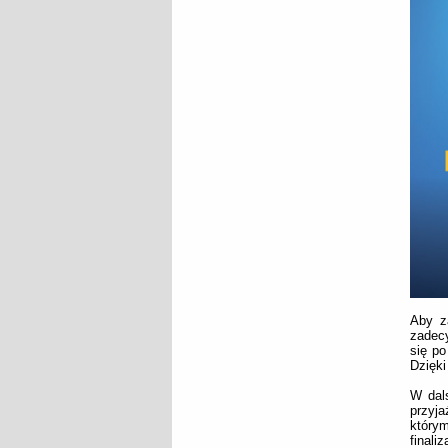
Aby z
zadecy
się po
Dzięki
W dals
przyj
którym
finali