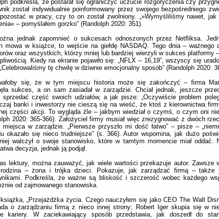
ph podkreśla, że postarał się ograniczyć uczucie rozgoryczenia czy przygn
nik został indywidualnie poinformowany przez swojego bezpośredniego zwi
ozostać w pracy, czy to on został zwolniony. „»Wymyśliliśmy nawet, jak
enia« – pomyślałem gorzko” (Randolph 2020: 351).
ożna jednak zapomnieć o sukcesach odnoszonych przez Netfliksa. Jed
ch mowa w książce, to wejście na giełdę NASDAQ. Tego dnia – ważnego dl
orów oraz wszystkich, którzy mniej lub bardziej wierzyli w sukces platformy
rpliwością. Kiedy na ekranie pojawiło się: „NFLX – 16,19”, wszyscy się urado
 „Celebrowaliśmy tę chwilę w dziwnie emocjonalny sposób” (Randolph 2020: 3
ałoby się, że w tym miejscu historia może się zakończyć – firma Ma
nęła sukces, a on sam zasiadał w zarządzie. Chciał jednak, jeszcze prz
, sprzedać część swoich udziałów, a jak pisze: „Oczywiście problem pole
zaj banki i inwestorzy nie cieszą się na wieść, że ktoś z kierownictwa fir
ej części akcji. To wygląda źle – jakbym wiedział o czymś, o czym oni nie
lph 2020: 365-366). Założyciel firmy musiał więc zrezygnować z dwóch rzec
 miejsca w zarządzie. „Pierwsze przyszło mi dość łatwo” – pisze – „niemn
u okazało się nieco trudniejsze” (s. 366). Autor wspomina, jak dużo poświęc
niej walczył o swoje stanowisko, które w tamtym momencie miał oddać. N
łatwa decyzja, jednak ją podjął.
s lektury, można zauważyć, jak wiele wartości przekazuje autor. Zawsze 
 rodzina – żona i trójka dzieci. Pokazuje, jak zarządzać firmą – także
wnikami. Podkreśla, że ważne są bliskość i szczerość wobec każdego wsp
eżnie od zajmowanego stanowiska.
 książka, „Przejażdżka życia. Czego nauczyłem się jako CEO The Walt Di
da o zarządzaniu firmą z nieco innej strony; Robert Iger skupia się w nie
ce kariery. W zaciekawiający sposób przedstawia, jak doszedł do stan