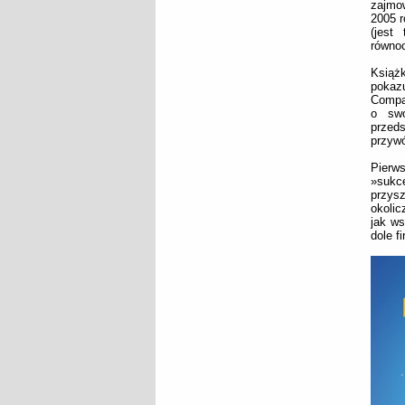
zajmow
2005 r
(jest
równoc
Książk
pokaz
Compan
o swo
przed
przywó
Pierws
»sukce
przysz
okolic
jak ws
dole f