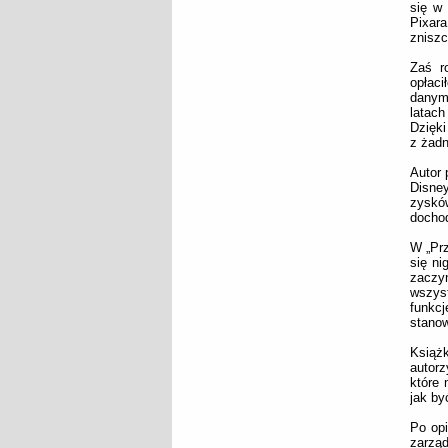
się w 
Pixara
zniszc
Zaś r
opłaci
danym
latach
Dzięki
z żadn
Autor 
Disney
zysków
dochod
W „Prz
się ni
zaczyn
wszyst
funkcj
stano
Książ
autorz
które 
jak by
Po opi
zarząd