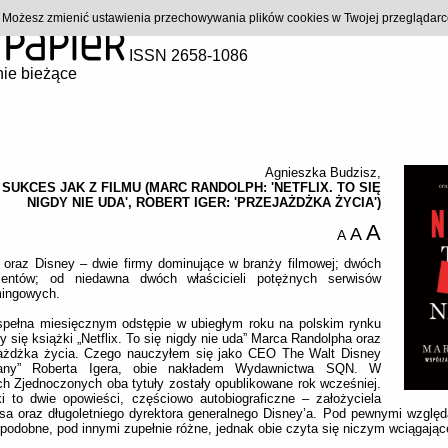
). Możesz zmienić ustawienia przechowywania plików cookies w Twojej przeglądar
ISSN 2658-1086
ie bieżące
Agnieszka Budzisz
,
SUKCES JAK Z FILMU (MARC RANDOLPH: 'NETFLIX. TO SIĘ
NIGDY NIE UDA', ROBERT IGER: 'PRZEJAŻDŻKA ŻYCIA')
A
A
A
x oraz Disney – dwie firmy dominujące w branży filmowej; dwóch
centów; od niedawna dwóch właścicieli potężnych serwisów
mingowych.
spełna miesięcznym odstępie w ubiegłym roku na polskim rynku
y się książki „Netflix. To się nigdy nie uda” Marca Randolpha oraz
jażdżka życia. Czego nauczyłem się jako CEO The Walt Disney
ny” Roberta Igera, obie nakładem Wydawnictwa SQN. W
h Zjednoczonych oba tytuły zostały opublikowane rok wcześniej.
i to dwie opowieści, częściowo autobiograficzne – założyciela
ksa oraz długoletniego dyrektora generalnego Disney’a. Pod pewnymi wzglę
 podobne, pod innymi zupełnie różne, jednak obie czyta się niczym wciągając