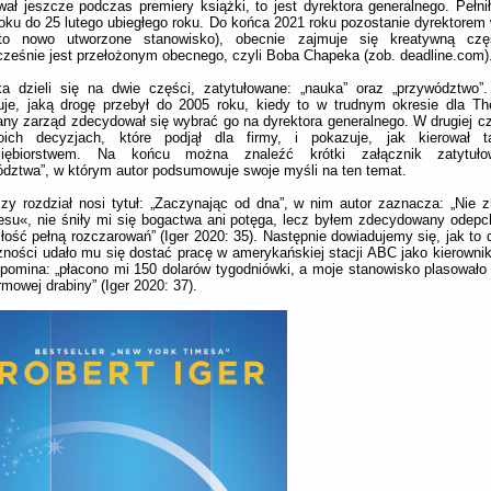
ał jeszcze podczas premiery książki, to jest dyrektora generalnego. Pełnił
oku do 25 lutego ubiegłego roku. Do końca 2021 roku pozostanie dyrektor
 to nowo utworzone stanowisko), obecnie zajmuje się kreatywną czę
ześnie jest przełożonym obecnego, czyli Boba Chapeka (zob. deadline.com)
a dzieli się na dwie części, zatytułowane: „nauka” oraz „przywództwo”.
uje, jaką drogę przebył do 2005 roku, kiedy to w trudnym okresie dla T
y zarząd zdecydował się wybrać go na dyrektora generalnego. W drugiej c
ich decyzjach, które podjął dla firmy, i pokazuje, jak kierował 
siębiorstwem. Na końcu można znaleźć krótki załącznik zatytuło
dztwa”, w którym autor podsumowuje swoje myśli na ten temat.
zy rozdział nosi tytuł: „Zaczynając od dna”, w nim autor zaznacza: „Nie zn
su«, nie śniły mi się bogactwa ani potęga, lecz byłem zdecydowany odepc
łość pełną rozczarowań” (Iger 2020: 35). Następnie dowiadujemy się, jak to 
zności udało mu się dostać pracę w amerykańskiej stacji ABC jako kierownik 
pomina: „płacono mi 150 dolarów tygodniówki, a moje stanowisko plasował
irmowej drabiny” (Iger 2020: 37).