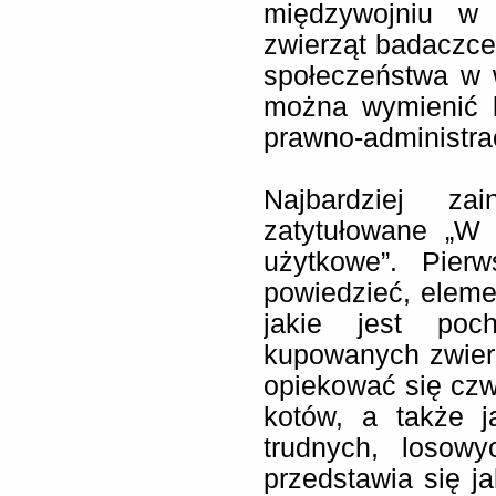
międzywojniu w
zwierząt badaczce 
społeczeństwa w 
można wymienić k
prawno-administra
Najbardziej zai
zatytułowane „W
użytkowe”. Pier
powiedzieć, eleme
jakie jest poch
kupowanych zwierz
opiekować się czw
kotów, a także 
trudnych, losow
przedstawia się 