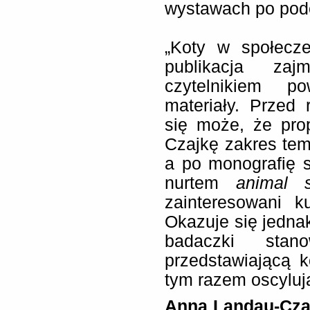
wystawach po pode
„Koty w społecze
publikacja zaj
czytelnikiem p
materiały. Przed
się może, że pr
Czajkę zakres tem
a po monografię 
nurtem
animal 
zainteresowani ku
Okazuje się jednak
badaczki stano
przedstawiającą k
tym razem oscyluj
Anna Landau-Czaj