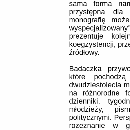
sama forma narr
przystępna dla
monografię może 
wyspecjalizowany
prezentuje kolej
koegzystencji, prz
źródłowy.
Badaczka przywo
które pochodz
dwudziestolecia 
na różnorodne fo
dzienniki, tygo
młodzieży, pi
politycznymi. Per
rozeznanie w g