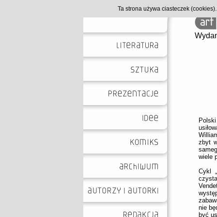
Ta strona używa ciasteczek (cookies
Wydan
Polsk
usiłow
Willia
zbyt w
sameg
wiele 
Cykl 
czysta
Vendet
wystę
zabawą
nie bę
być u