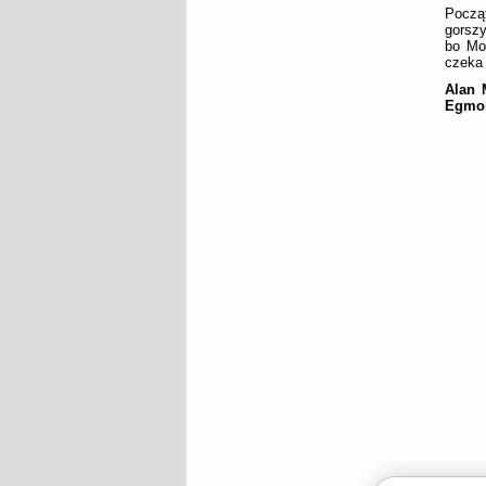
Począt
gorszy
bo Mo
czeka 
Alan 
Egmon