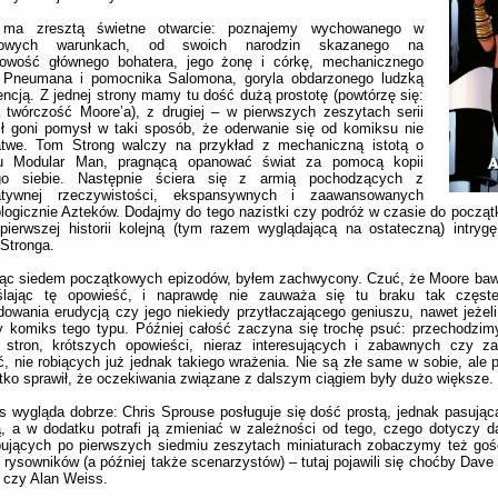
 ma zresztą świetne otwarcie: poznajemy wychowanego w
ypowych warunkach, od swoich narodzin skazanego na
kowość głównego bohatera, jego żonę i córkę, mechanicznego
a Pneumana i pomocnika Salomona, goryla obdarzonego ludzką
gencją. Z jednej strony mamy tu dość dużą prostotę (powtórzę się:
 twórczość Moore’a), z drugiej – w pierwszych zeszytach serii
ł goni pomysł w taki sposób, że oderwanie się od komiksu nie
łatwe. Tom Strong walczy na przykład z mechaniczną istotą o
iu Modular Man, pragnącą opanować świat za pomocą kopii
o siebie. Następnie ściera się z armią pochodzących z
natywnej rzeczywistości, ekspansywnych i zaawansowanych
logicznie Azteków. Dodajmy do tego nazistki czy podróż w czasie do począt
 pierwszej historii kolejną (tym razem wyglądającą na ostateczną) intryg
Stronga.
ąc siedem początkowych epizodów, byłem zachwycony. Czuć, że Moore bawił
lając tę opowieść, i naprawdę nie zauważa się tu braku tak częst
dowania erudycją czy jego niekiedy przytłaczającego geniuszu, nawet jeżeli 
y komiks tego typu. Później całość zaczyna się trochę psuć: przechodzim
 stron, krótszych opowieści, nieraz interesujących i zabawnych czy z
, nie robiących już jednak takiego wrażenia. Nie są złe same w sobie, ale
ko sprawił, że oczekiwania związane z dalszym ciągiem były dużo większe.
 wygląda dobrze: Chris Sprouse posługuje się dość prostą, jednak pasując
, a w dodatku potrafi ją zmieniać w zależności od tego, czego dotyczy 
pujących po pierwszych siedmiu zeszytach miniaturach zobaczymy też goś
 rysowników (a później także scenarzystów) – tutaj pojawili się choćby Dave
 czy Alan Weiss.