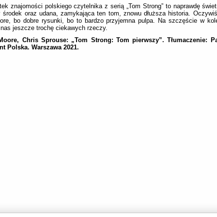
ek znajomości polskiego czytelnika z serią „Tom Strong” to naprawdę świetn
 środek oraz udana, zamykająca ten tom, znowu dłuższa historia. Oczywi
ore, bo dobre rysunki, bo to bardzo przyjemna pulpa. Na szczęście w ko
nas jeszcze trochę ciekawych rzeczy.
Moore, Chris Sprouse: „Tom Strong: Tom pierwszy”. Tłumaczenie: Pau
t Polska. Warszawa 2021.