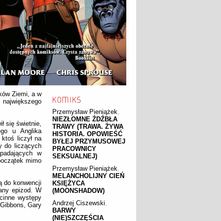
ków Ziemi, a w
ę największego
Przemysław Pieniążek
,
NIEZŁOMNE ŹDŹBŁA
 się świetnie,
TRAWY (TRAWA. ŻYWA
ego u Anglika
HISTORIA. OPOWIEŚĆ
ktoś liczył na
BYŁEJ PRZYMUSOWEJ
y do liczących
PRACOWNICY
apadających w
SEKSUALNEJ)
 początek mimo
Przemysław Pieniążek
,
MELANCHOLIJNY CIEŃ
ą do konwencji
KSIĘŻYCA
dany epizod. W
(MOONSHADOW)
cinne występy
Andrzej Ciszewski
,
 Gibbons, Gary
BARWY
(NIE)SZCZĘŚCIA