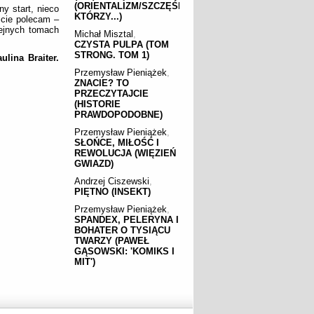
(ORIENTALIZM/SZCZĘŚLIWI,
y start, nieco
KTÓRZY...)
ście polecam –
lejnych tomach
Michał Misztal
,
CZYSTA PULPA (TOM
STRONG. TOM 1)
lina Braiter.
Przemysław Pieniążek
,
ZNACIE? TO
PRZECZYTAJCIE
(HISTORIE
PRAWDOPODOBNE)
Przemysław Pieniążek
,
SŁOŃCE, MIŁOŚĆ I
REWOLUCJA (WIĘZIEŃ
GWIAZD)
Andrzej Ciszewski
,
PIĘTNO (INSEKT)
Przemysław Pieniążek
,
SPANDEX, PELERYNA I
BOHATER O TYSIĄCU
TWARZY (PAWEŁ
GĄSOWSKI: 'KOMIKS I
MIT')