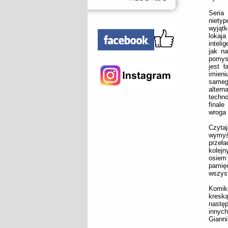
Seria
niet
wyjąt
lokaj
inteli
jak na
pomys
jest 
imien
sameg
alter
techno
finale
wroga 
Czytaj
wymyś
przeła
kolejn
osiem
pamięć
wszyst
Komiks
kreską
nastę
innych
Gianni