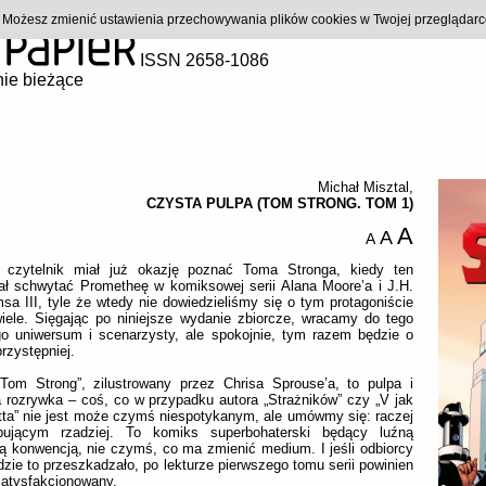
). Możesz zmienić ustawienia przechowywania plików cookies w Twojej przeglądar
ISSN 2658-1086
ie bieżące
Michał Misztal
,
CZYSTA PULPA (TOM STRONG. TOM 1)
A
A
A
i czytelnik miał już okazję poznać Toma Stronga, kiedy ten
ał schwytać Prometheę w komiksowej serii Alana Moore’a i J.H.
msa III, tyle że wtedy nie dowiedzieliśmy się o tym protagoniście
iele. Sięgając po niniejsze wydanie zbiorcze, wracamy do tego
o uniwersum i scenarzysty, ale spokojnie, tym razem będzie o
przystępniej.
„Tom Strong”, zilustrowany przez Chrisa Sprouse’a, to pulpa i
 rozrywka – coś, co w przypadku autora „Strażników” czy „V jak
ta” nie jest może czymś niespotykanym, ale umówmy się: raczej
pującym rzadziej. To komiks superbohaterski będący luźną
 konwencją, nie czymś, co ma zmienić medium. I jeśli odbiorcy
dzie to przeszkadzało, po lekturze pierwszego tomu serii powinien
satysfakcjonowany.