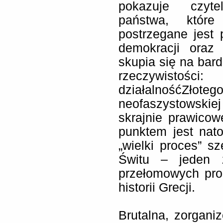
pokazuje czyte
państwa, które
postrzegane jest
demokracji oraz 
skupia się na bar
rzeczywistoś
działalnośćZł
neofaszystowskie
skrajnie prawicowe
punktem jest nat
„wielki proces” s
Świtu – jeden z
przełomowych pr
historii Grecji.
Brutalna, zorgani