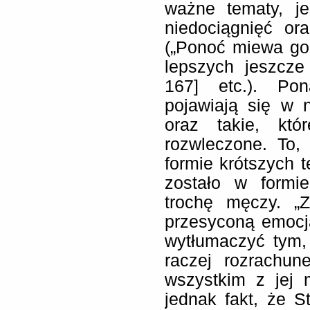
ważne tematy, je
niedociągnięć ora
(„Ponoć miewa gor
lepszych jeszcze
167] etc.). Pon
pojawiają się w 
oraz takie, któ
rozwleczone. To,
formie krótszych 
zostało w formi
trochę męczy. „
przesyconą emocja
wytłumaczyć tym, 
raczej rozrachun
wszystkim z jej 
jednak fakt, że S