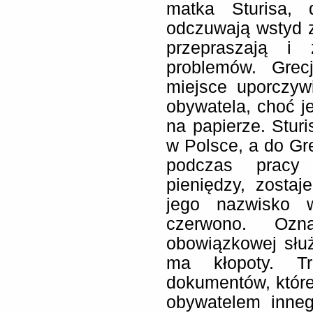
matka Sturisa,
odczuwają wstyd z
przepraszają i 
problemów. Grec
miejsce uporczyw
obywatela, choć je
na papierze. Stur
w Polsce, a do Gr
podczas pracy 
pieniędzy, zosta
jego nazwisko w
czerwono. Oz
obowiązkowej słu
ma kłopoty. Tr
dokumentów, które
obywatelem inne