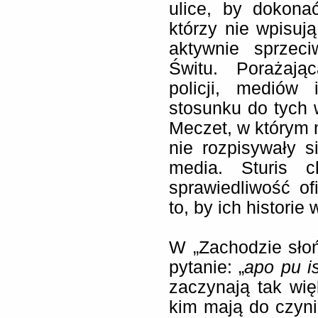
ulice, by dokona
którzy nie wpisują
aktywnie sprzeci
Świtu. Porażają
policji, mediów
stosunku do tych w
Meczet, w którym m
nie rozpisywały 
media. Sturis 
sprawiedliwość of
to, by ich historie
W „Zachodzie sło
pytanie: „
apo pu i
zaczynają tak wi
kim mają do czyni