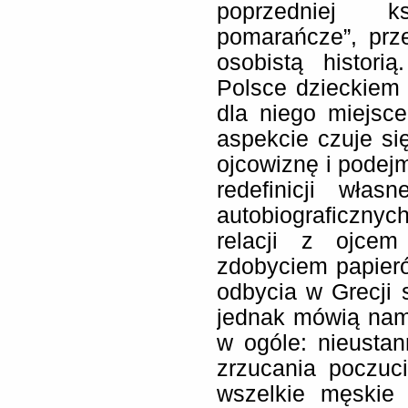
poprzedniej k
pomarańcze”, prz
osobistą histor
Polsce dzieckiem 
dla niego miejs
aspekcie czuje si
ojcowiznę i podejm
redefinicji wła
autobiograficzn
relacji z ojce
zdobyciem papieró
odbycia w Grecji 
jednak mówią nam 
w ogóle: nieusta
zrzucania poczuc
wszelkie męskie 