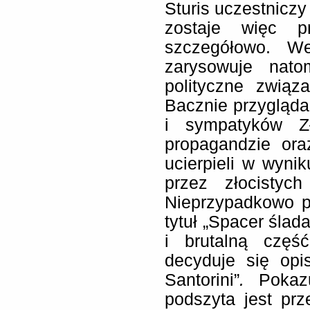
Sturis uczestniczy
zostaje więc p
szczegółowo. We
zarysowuje nato
polityczne związa
Bacznie przygląda 
i sympatyków Zł
propagandzie ora
ucierpieli w wyn
przez złocistyc
Nieprzypadkowo pi
tytuł „Spacer ślad
i brutalną część
decyduje się opi
Santorini”
.
Pokazu
podszyta jest pr