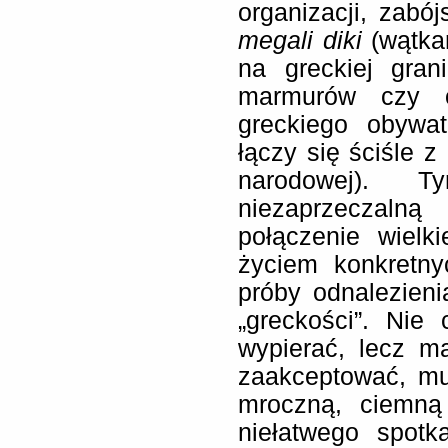
organizacji, zabó
megali diki
(wątka
na greckiej gran
marmurów czy o
greckiego obywa
łączy się ściśle 
narodowej). 
niezaprzeczalną
połączenie wielkie
życiem konkretn
próby odnalezieni
„greckości”. Nie
wypierać, lecz m
zaakceptować, mu
mroczną, ciemną 
niełatwego spotk