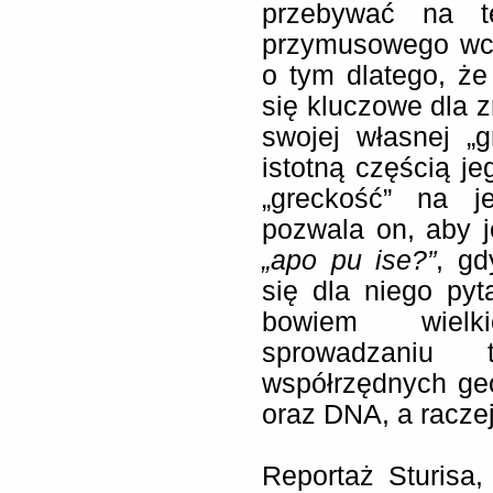
przebywać na te
przymusowego wc
o tym dlatego, że
się kluczowe dla z
swojej własnej „
istotną częścią je
„greckość” na j
pozwala on, aby 
„apo pu ise?”
, gd
się dla niego pyt
bowiem wielk
sprowadzaniu 
współrzędnych geo
oraz DNA, a raczej
Reportaż Sturisa