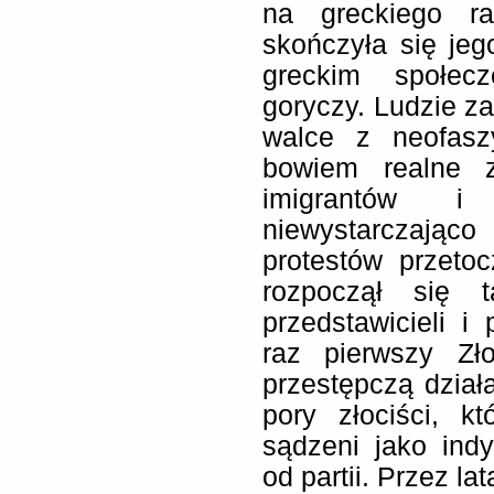
na greckiego ra
skończyła się je
greckim społecz
goryczy. Ludzie za
walce z neofasz
bowiem realne z
imigrantów i
niewystarczają
protestów przetoc
rozpoczął się 
przedstawicieli 
raz pierwszy Zł
przestępczą działa
pory złociści, k
sądzeni jako ind
od partii. Przez la