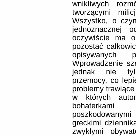
wnikliwych rozm
tworzącymi milic
Wszystko, o czym
jednoznacznej 
oczywiście ma o
pozostać całkowi
opisywanych p
Wprowadzenie sze
jednak nie tyl
przemocy, co lepie
problemy trawiące 
w których auto
bohaterkami
poszkodowanymi p
greckimi dziennik
zwykłymi obywat