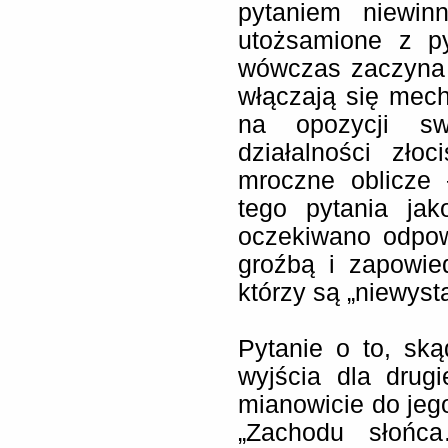
pytaniem niewi
utożsamione z p
wówczas zaczyna 
włączają się mech
na opozycji sw
działalności zło
mroczne oblicze 
tego pytania ja
oczekiwano odpow
groźbą i zapowie
którzy są „niewyst
Pytanie o to, ską
wyjścia dla drugi
mianowicie do jego
„Zachodu słońc