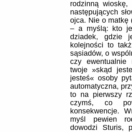
rodzinną wioskę, 
następujących sło
ojca. Nie o matkę 
– a myślą: kto j
dziadek, gdzie 
kolejności to tak
sąsiadów, o wspóln
czy ewentualnie 
twoje »skąd jest
jesteś« osoby pyt
automatyczna, przy
to na pierwszy r
czymś, co po
konsekwencje. Wr
myśl pewien rod
dowodzi Sturis, p