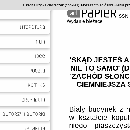
Ta strona używa ciasteczek (cookies). Możesz zmienić ustawienia p
ISSN 
Wydanie bieżące
'SKĄD JESTEŚ A
NIE TO SAMO' (
'ZACHÓD SŁOŃC
CIEMNIEJSZA 
Biały budynek z 
w kształcie kopu
niego piaszczys