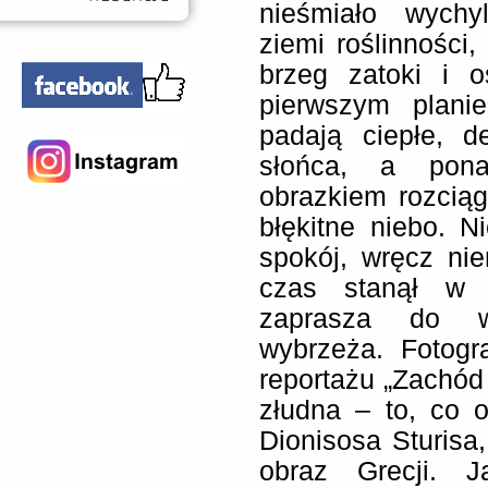
nieśmiało wychy
ziemi roślinności,
brzeg zatoki i o
pierwszym plani
padają ciepłe, de
słońca, a pona
obrazkiem rozcią
błękitne niebo. N
spokój, wręcz nie
czas stanął w m
zaprasza do wę
wybrzeża. Fotogr
reportażu „Zachód 
złudna – to, co 
Dionisosa Sturisa
obraz Grecji. J