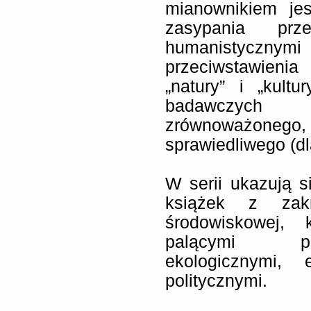
mianownikiem jes
zasypania prz
humanistyczn
przeciwstawien
„natury” i „kult
badawczych 
zrównoważon
sprawiedliwego (dl
W serii ukazują s
książek z zakr
środowiskowej, 
palącymi pl
ekologicznymi, 
politycznymi.