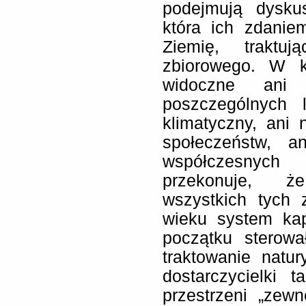
podejmują dysku
która ich zdanie
Ziemię, traktuj
zbiorowego. W k
widoczne ani n
poszczególnych 
klimatyczny, ani 
społeczeństw, a
współczesnych
przekonuje, ż
wszystkich tych
wieku system kapi
początku sterowa
traktowanie natur
dostarczycielki 
przestrzeni „zewnę