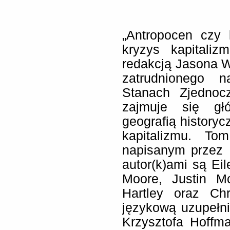
„Antropocen czy k
kryzys kapitali
redakcją Jasona W.
zatrudnionego 
Stanach Zjednoc
zajmuje się głó
geografią historyc
kapitalizmu. T
napisanym przez 
autor(k)ami są Ei
Moore, Justin Mc
Hartley oraz Chr
językową uzupełn
Krzysztofa Hoffma