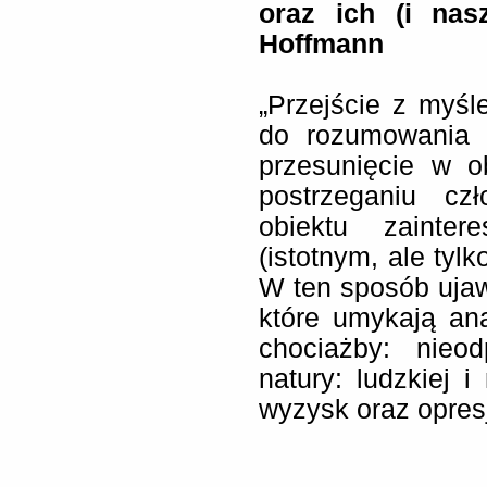
oraz ich (i nas
Hoffmann
„Przejście z myśl
do rozumowania k
przesunięcie w o
postrzeganiu cz
obiektu zainte
(istotnym, ale tylk
W ten sposób ujaw
które umykają ana
chociażby: nieo
natury: ludzkiej i
wyzysk oraz opresja