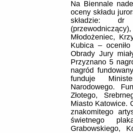
Na Biennale nade
oceny składu juror
składzie: d
(przewodniczący), 
Młodożeniec, Krz
Kubica – oceniło 
Obrady Jury miał
Przyznano 5 nagr
nagród fundowany
funduje Minist
Narodowego. Fun
Złotego, Srebrn
Miasto Katowice. 
znakomitego arty
świetnego plak
Grabowskiego, K