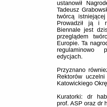
ustanowił Nagrod
Tadeusz Grabowsk
twórcą istniejące
Prowadził ją i r
Biennale jest dzi
przeglądem twór
Europie. Ta nagro
regulaminowo 
edycjach.
Przyznano równie
Rektorów uczelni
Katowickiego Okr
Kuratorki: dr ha
prof. ASP oraz dr 