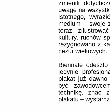
zmienili dotychc
uwagę na wszystki
istotnego, wyraz
medium – swoje zd
teraz, zilustrow
kultury, ruchów sp
rezygnowano z kat
cezur wiekowych.
Biennale odeszło
jedynie profesjo
plakat już dawno
być zawodowcem
technikę, znać 
plakatu – wystarc