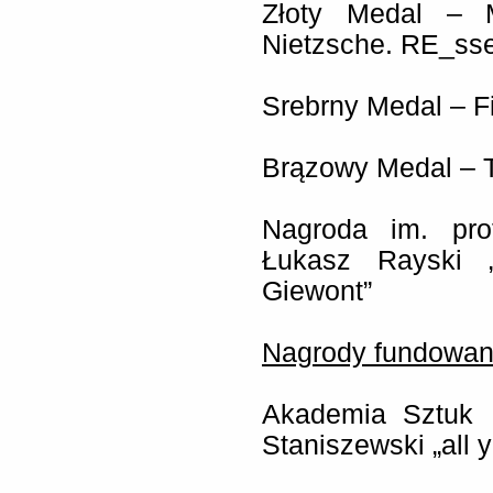
Złoty Medal – M
Nietzsche. RE_sse
Srebrny Medal – Fi
Brązowy Medal – T
Nagroda im. pro
Łukasz Rayski 
Giewont”
Nagrody fundowan
Akademia Sztuk 
Staniszewski „all 