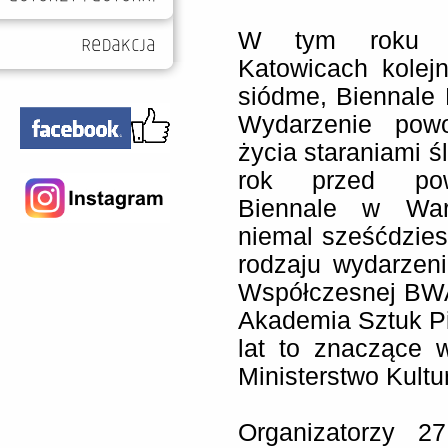
W tym roku 
Katowicach kolejn
siódme, Biennale 
Wydarzenie powo
życia staraniami ś
rok przed pow
Biennale w Wars
niemal sześćdziesi
rodzaju wydarzeni
Współczesnej BWA 
Akademia Sztuk P
lat to znaczące 
Ministerstwo Kult
Organizatorzy 2