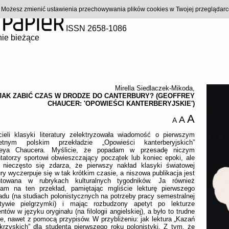
). Możesz zmienić ustawienia przechowywania plików cookies w Twojej przeglądar
ISSN 2658-1086
ie bieżące
Mirella Siedlaczek-Mikoda
,
JAK ZABIĆ CZAS W DRODZE DO CANTERBURY? (GEOFFREY
CHAUCER: 'OPOWIEŚCI KANTERBERYJSKIE')
A
A
A
cieli klasyki literatury zelektryzowała wiadomość o pierwszym
etnym polskim przekładzie „Opowieści kanterberyjskich”
reya Chaucera. Myślicie, że popadam w przesadę niczym
atorzy sportowi obwieszczający początek lub koniec epoki, ale
e nieczęsto się zdarza, że pierwszy nakład klasyki światowej
tury wyczerpuje się w tak krótkim czasie, a niszowa publikacja jest
towana w rubrykach kulturalnych tygodników. Ja również
łam na ten przekład, pamiętając mgliście lekturę pierwszego
adu (na studiach polonistycznych na potrzeby pracy semestralnej
ywie pielgrzymki) i mając rozbudzony apetyt po lekturze
ntów w języku oryginału (na filologii angielskiej), a było to trudne
e, nawet z pomocą przypisów. W przybliżeniu: jak lektura „Kazań
krzyskich” dla studenta pierwszego roku polonistyki. Z tym, że