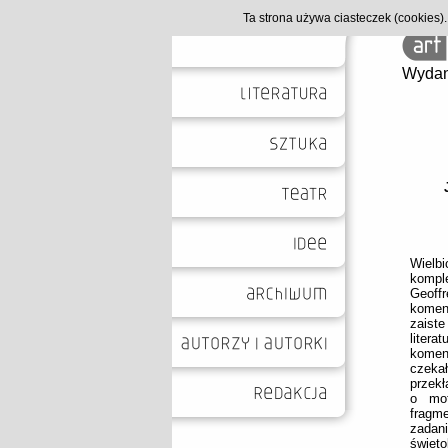
Ta strona używa ciasteczek (cookies
Wydan
Wielbi
kompl
Geoff
koment
zaist
litera
komen
czeka
przekł
o mot
fragme
zadani
święto