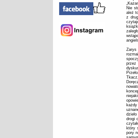
„Kazan
Nie st
ależ t
z dru
czyta
książk
zaleg
wstąp
angiels
Zarys 
rozma
spocz
przez 
dysku
Przeło
Tkacz
Doręcz
nowat
koncep
nieja
opowie
każdy
uznane
dzieło
drogi 
czytał
który 
pory n
samym