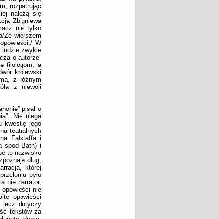
m, rozpatrując
iej należą się
kcją Zbigniewa
macz nie tylko
ta/Że wierszem
 opowieści,/ W
 ludzie zwykle
cza o autorze”
e filologom, a
dwór królewski
umą, z różnym
óla z niewoli
nonie” pisał o
ia”. Nie ulega
u kwestię jego
 na teatralnych
a Falstaffa i
 spod Bath) i
oć to nazwisko
zpoznaje dług,
rracja, której
 przełomu było
 nie narrator,
 opowieści nie
oite opowieści
, lecz dotyczy
ęść tekstów za
głupotę, dumę.