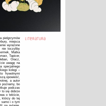
pa pielgrzymów
bury, miejsca
enie wyrażone
 nie toczyliby
iermek, Matka
marz, Tapicer,
leban, Oracz,
óćcie uwagę na
a specjalnego
kiego kolegi –
to frywolnymi
pszą opowieść,
otnej, a autor
ie poznamy, bo
otkuje podczas
y to się dobrze
owa o tekście,
 którzy do tej
k samo i o tym
ź na pytanie,