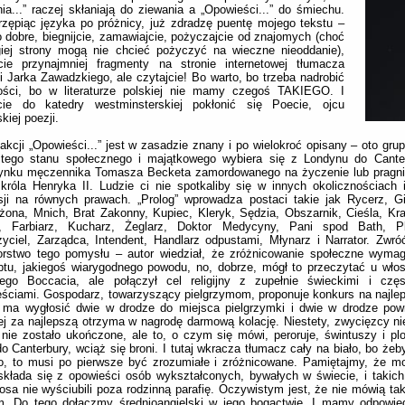
ia...” raczej skłaniają do ziewania a „Opowieści...” do śmiechu.
rzępiąc języka po próżnicy, już zdradzę puentę mojego tekstu –
o dobre, biegnijcie, zamawiajcie, pożyczajcie od znajomych (choć
giej strony mogą nie chcieć pożyczyć na wieczne nieoddanie),
jcie przynajmniej fragmenty na stronie internetowej tłumacza
i Jarka Zawadzkiego, ale czytajcie! Bo warto, bo trzeba nadrobić
łości, bo w literaturze polskiej nie mamy czegoś TAKIEGO. I
cie do katedry westminsterskiej pokłonić się Poecie, ojcu
kiej poezji.
akcji „Opowieści...” jest w zasadzie znany i po wielokroć opisany – oto gru
itego stanu społecznego i majątkowego wybiera się z Londynu do Canter
ynku męczennika Tomasza Becketa zamordowanego na życzenie lub pragni
króla Henryka II. Ludzie ci nie spotkaliby się w innych okolicznościach i
sji na równych prawach. „Prolog” wprowadza postaci takie jak Rycerz, G
żona, Mnich, Brat Zakonny, Kupiec, Kleryk, Sędzia, Obszarnik, Cieśla, Kra
, Farbiarz, Kucharz, Żeglarz, Doktor Medycyny, Pani spod Bath, P
yciel, Zarządca, Intendent, Handlarz odpustami, Młynarz i Narrator. Zwr
orstwo tego pomysłu – autor wiedział, że zróżnicowanie społeczne wymag
tu, jakiegoś wiarygodnego powodu, no, dobrze, mógł to przeczytać u włos
kiego Boccacia, ale połączył cel religijny z zupełnie świeckimi i częs
ściami. Gospodarz, towarzyszący pielgrzymom, proponuje konkurs na najle
 ma wygłosić dwie w drodze do miejsca pielgrzymki i dwie w drodze powr
j za najlepszą otrzyma w nagrodę darmową kolację. Niestety, zwycięzcy n
 nie zostało ukończone, ale to, o czym się mówi, peroruje, świntuszy i pl
do Canterbury, wciąż się broni. I tutaj wkracza tłumacz cały na biało, bo żeb
o, to musi po pierwsze być zrozumiałe i zróżnicowane. Pamiętajmy, że m
składa się z opowieści osób wykształconych, bywałych w świecie, i takich,
osa nie wyściubili poza rodzinną parafię. Oczywistym jest, że nie mówią ta
. Do tego dołączmy średnioangielski w jego bogactwie. I mamy odpowied