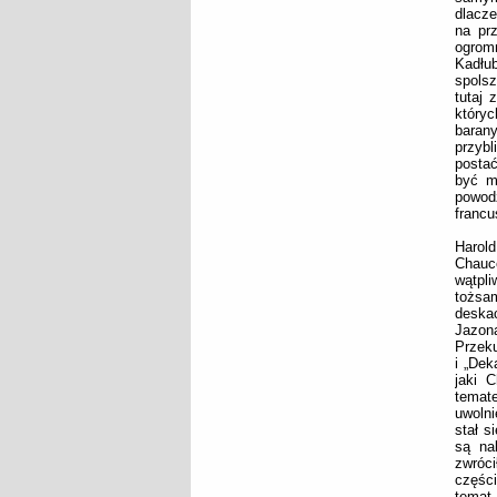
dlacze
na prz
ogrom
Kadłu
spolsz
tutaj 
któryc
barany
przybl
postać
być m
powod
francu
Harold
Chauc
wątpli
tożsam
deska
Jazon
Przek
i „Dek
jaki 
temate
uwolni
stał s
są nab
zwróci
częśc
temat 