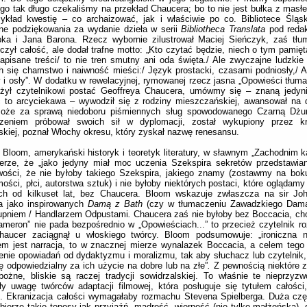
go tak długo czekaliśmy na przekład Chaucera; bo to nie jest bułka z masłe
ykład kwestię – co archaizować, jak i właściwie po co. Bibliotece Śląsk
ne podziękowania za wydanie dzieła w serii
Bibliotheca Translata
pod reda
bka i Jana Barona. Rzecz wybornie zilustrował Maciej Sieńczyk, zaś tłu
czył całość, ale dodał trafne motto: „Kto czytać będzie, niech o tym pamię
zapisane treści/ to nie tren smutny ani oda święta./ Ale zwyczajne ludzkie
h się chamstwo i naiwność mieści:/ Język prostacki, czasami podniosły,/ A
 i osły”. W dodatku w rewelacyjnej, rymowanej rzecz jasna „Opowieści tłuma
iżył czytelnikowi postać Geoffreya Chaucera, umówmy się – znaną jedyni
 to arcyciekawa – wywodził się z rodziny mieszczańskiej, awansował na 
oże za sprawą niedoboru piśmiennych sług spowodowanego Czarną Dż
zeniem próbował swoich sił w dyplomacji, został wykupiony przez kr
skiej, poznał Włochy okresu, który zyskał nazwę renesansu.
 Bloom, amerykański historyk i teoretyk literatury, w sławnym „Zachodnim ka
erze, że „jako jedyny miał moc uczenia Szekspira sekretów przedstawian
wości, że nie byłoby takiego Szekspira, jakiego znamy (zostawmy na bok
ości, płci, autorstwa sztuk) i nie byłoby niektórych postaci, które oglądamy
ch od kilkuset lat, bez Chaucera. Bloom wskazuje zwłaszcza na sir John
a jako inspirowanych
Damą z Bath
(czy w tłumaczeniu Zawadzkiego Damą
upniem / Handlarzem Odpustami
.
Chaucera zaś nie byłoby bez Boccacia, ch
ameron” nie pada bezpośrednio w „Opowieściach...” to przecież czytelnik ro
Chaucer zaciągnął u włoskiego twórcy. Bloom podsumowuje: „ironiczna na
m jest narracja, to w znacznej mierze wynalazek Boccacia, a celem tego
enie opowiadań od dydaktyzmu i moralizmu, tak aby słuchacz lub czytelnik, a
ię odpowiedzialny za ich użycie na dobre lub na złe”
.
Z pewnością niektóre z
ożne, bliskie są raczej tradycji sowidrzalskiej. To właśnie te nieprzyzw
ły uwagę twórców adaptacji filmowej, która posługuje się tytułem całości
i. Ekranizacja całości wymagałaby rozmachu Stevena Spielberga. Duża cz
bierze takie toposy jak przyjaźń, mądrość, wierność (nie tylko małżeńską), 