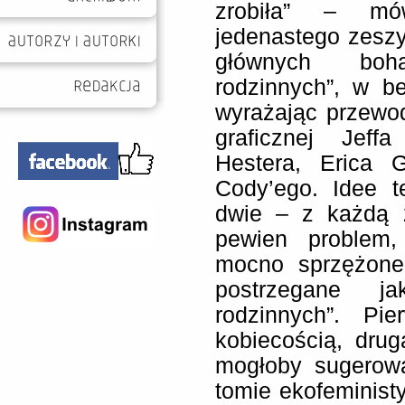
zrobiła” – mó
jedenastego zeszyt
głównych boha
rodzinnych”, w b
wyrażając przewod
graficznej Jeffa
Hestera, Erica 
Cody’ego. Idee t
dwie – z każdą 
pewien problem,
mocno sprzężone
postrzegane j
rodzinnych”. P
kobiecością, drug
mogłoby sugerow
tomie ekofeministy