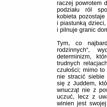
raczej powrotem d
podziału ról sp
kobieta pozostaj
i piastunką dziec
i pilnuje granic d
Tym, co najbard
rodzinnych”, wy
determinizm, kt
trudnych relacjach
czułości; mimo to
nie stracić sieb
się z Juddem, któ
wnucząt nie z po
uczuć, lecz z uw
winien jest swoje