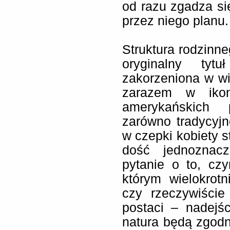
od razu zgadza si
przez niego planu.
Struktura rodzinn
oryginalny tyt
zakorzeniona w wiz
zarazem w ikono
amerykańskich 
zarówno tradycyjne
w czepki kobiety s
dość jednoznac
pytanie o to, cz
którym wielokrot
czy rzeczywiście
postaci – nadejś
natura będą zgod