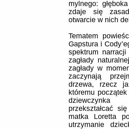
mylnego: głęboka
zdaje się zasa
otwarcie w nich d
Tematem powieści
Gapstura i Cody’eg
spektrum narracji
zagłady naturalne
zagłady w momenc
zaczynają prze
drzewa, rzecz j
któremu początek
dziewczynka 
przekształcać si
matka Loretta p
utrzymanie dzie