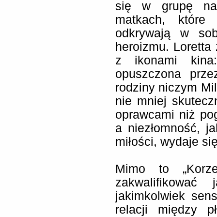
się w grupę nar
matkach, które 
odkrywają w sob
heroizmu. Loretta
z ikonami kina:
opuszczona prze
rodziny niczym Mil
nie mniej skutec
oprawcami niż pog
a niezłomność, j
miłości, wydaje s
Mimo to „Korze
zakwalifikować 
jakimkolwiek sen
relacji między p