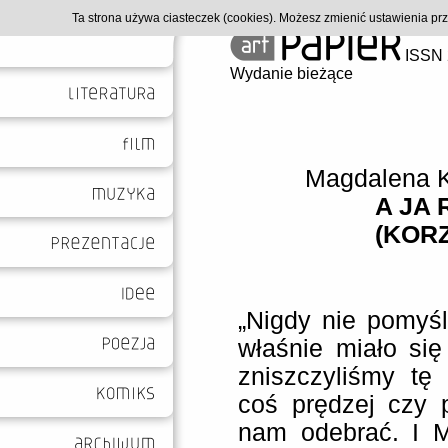
Ta strona używa ciasteczek (cookies). Możesz zmienić ustawienia p
ISSN 
Wydanie bieżące
Magdalena 
A JA 
(KOR
„Nigdy nie pomyśl
właśnie miało się
zniszczyliśmy tę
coś prędzej czy p
nam odebrać. I 