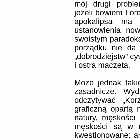
mój drugi proble
jeżeli bowiem Lore
apokalipsa ma 
ustanowienia now
swoistym paradoks
porządku nie da 
„dobrodziejstw” cy
i ostra maczeta.
Może jednak taki
zasadnicze. Wyd
odczytywać „Kor
graficzną opartą 
natury, męskości 
męskości są w 
kwestionowane: an