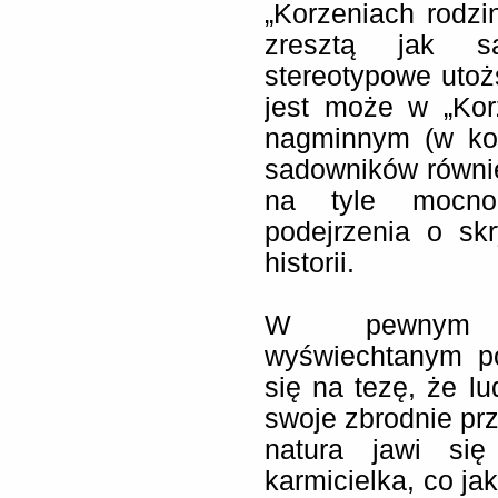
„Korzeniach rodzi
zresztą jak s
stereotypowe utoż
jest może w „Kor
nagminnym (w koń
sadowników również
na tyle mocno
podejrzenia o sk
historii.
W pewnym se
wyświechtanym p
się na tezę, że l
swoje zbrodnie prz
natura jawi się
karmicielka, co jak