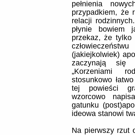
pełnienia nowyc
przypadkiem, że r
relacji rodzinnych
płynie bowiem j
przekaz, że tylko
człowieczeńst
(jakiejkolwiek) ap
zaczynają się 
„Korzeniami r
stosunkowo łatwo
tej powieści gr
wzorcowo napisan
gatunku (post)apo
ideowa stanowi twa
Na pierwszy rzut 