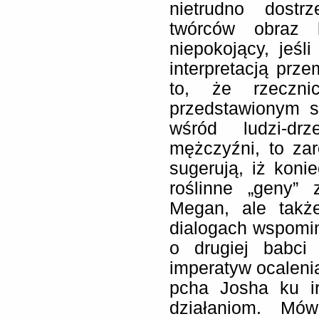
nietrudno dostr
twórców obraz k
niepokojący, jeśl
interpretacją prze
to, że rzeczni
przedstawionym s
wśród ludzi-dr
mężczyźni, to zar
sugerują, iż koni
roślinne „geny” 
Megan, ale takż
dialogach wspomin
o drugiej babci
imperatyw ocalenia
pcha Josha ku ir
działaniom. Mó