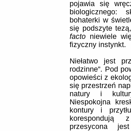
pojawia się wręc
biologicznego: s
bohaterki w świetl
się podszyte tezą
facto
niewiele wię
fizyczny instynkt.
Niełatwo jest pr
rodzinne”. Pod pow
opowieści z ekolo
się przestrzeń na
natury i kultu
Niespokojna kres
kontury i przytł
korespondują 
przesycona jes