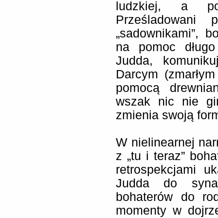
ludzkiej, a p
Prześladowani 
„sadownikami”, b
na pomoc długo n
Judda, komunik
Darcym (zmarłym
pomocą drewnian
wszak nic nie gi
zmienia swoją for
W nielinearnej nar
z „tu i teraz” boh
retrospekcjami u
Judda do syna,
bohaterów do ro
momenty w dojrze