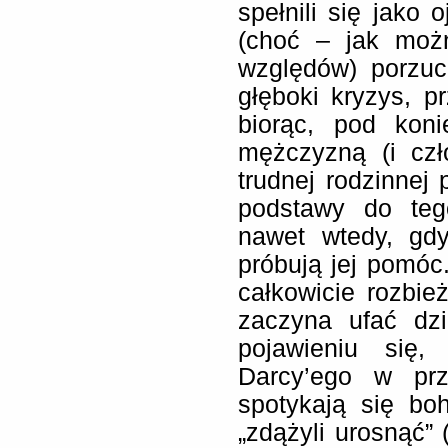
spełnili się jako
(choć – jak moż
względów) porzuci
głęboki kryzys, pr
biorąc, pod kon
mężczyzną (i czł
trudnej rodzinnej 
podstawy do teg
nawet wtedy, gdy
próbują jej pomóc
całkowicie rozbie
zaczyna ufać dz
pojawieniu się,
Darcy’ego w prz
spotykają się boh
„zdążyli urosnąć” 