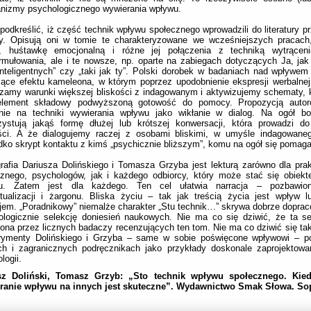
nizmy psychologicznego wywierania wpływu.
podkreślić, iż część technik wpływu społecznego wprowadzili do literatury p
zy. Opisują oni w tomie te charakteryzowane we wcześniejszych pracach,
e, huśtawkę emocjonalną i różne jej połączenia z techniką wytrącen
rmułowania, ale i te nowsze, np. oparte na zabiegach dotyczących Ja, ja
nteligentnych” czy „taki jak ty”. Polski dorobek w badaniach nad wpływem 
ące efektu kameleona, w którym poprzez upodobnienie ekspresji werbalnej 
amy warunki większej bliskości z indagowanym i aktywizujemy schematy, k
element składowy podwyższoną gotowość do pomocy. Propozycją autor
enie na techniki wywierania wpływu jako wikłanie w dialog. Na ogół bo
zystują jakąś formę dłużej lub krótszej konwersacji, która prowadzi do
ości. A że dialogujemy raczej z osobami bliskimi, w umyśle indagowaneg
dko skrypt kontaktu z kimś „psychicznie bliższym”, komu na ogół się pomaga 
afia Dariusza Dolińskiego i Tomasza Grzyba jest lekturą zarówno dla pr
cznego, psychologów, jak i każdego odbiorcy, który może stać się obiek
u. Zatem jest dla każdego. Ten cel ułatwia narracja – pozbawion
ktualizacji i żargonu. Bliska życiu – tak jak treścią życia jest wpływ l
em. „Poradnikowy” niemalże charakter „Stu technik…” skrywa dobrze doprac
logicznie selekcję doniesień naukowych. Nie ma co się dziwić, że ta se
ona przez licznych badaczy recenzujących ten tom. Nie ma co dziwić się tak
rymenty Dolińskiego i Grzyba – same w sobie poświęcone wpływowi – 
ich i zagranicznych podręcznikach jako przykłady doskonale zaprojektow
logii.
sz Doliński, Tomasz Grzyb: „Sto technik wpływu społecznego. Kied
ranie wpływu na innych jest skuteczne”. Wydawnictwo Smak Słowa. Sop