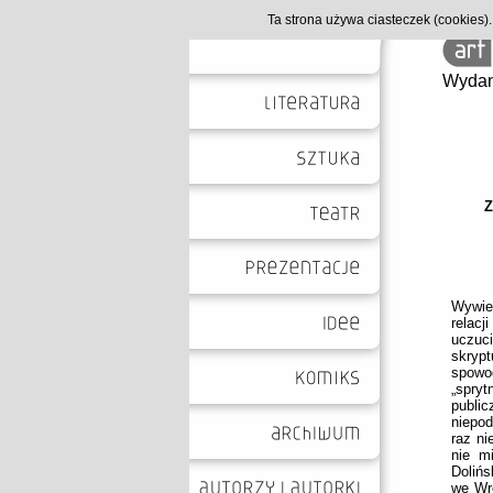
Ta strona używa ciasteczek (cookies
Wydan
Z
Wywie
relacj
uczuc
skryp
spowo
„spry
public
niepo
raz ni
nie m
Dolińs
we Wro