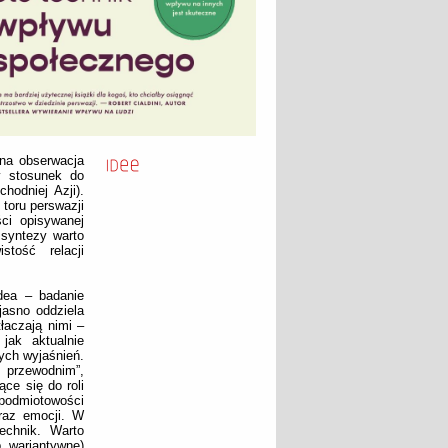
jna obserwacja
y stosunek do
hodniej Azji).
toru perswazji
ci opisywanej
 syntezy warto
tość relacji
dea – badanie
jasno oddziela
łaczają nimi –
jak aktualnie
ych wyjaśnień.
 przewodnim”,
ce się do roli
 podmiotowości
oraz emocji. W
echnik. Warto
 wariantywne)