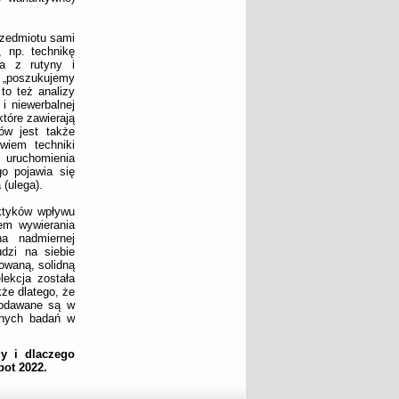
rzedmiotu sami
 np. technikę
ia z rutyny i
k „poszukujemy
to też analizy
i niewerbalnej
tóre zawierają
ów jest także
wiem techniki
 uruchomienia
o pojawia się
(ulega).
aktyków wpływu
tem wywierania
a nadmiernej
udzi na siebie
owaną, solidną
lekcja została
że dlatego, że
podawane są w
anych badań w
y i dlaczego
ot 2022.