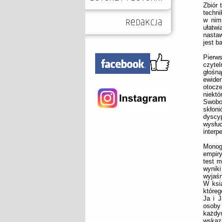
Zbiór 
techni
w nim
ułatw
nasta
jest b
Pierw
czytel
głośn
ewide
otocz
niekt
Swobod
skłon
dyscyp
wysłu
interp
Monog
empiry
test m
wynik
wyjaśn
W ksi
któreg
Ja i J
osoby 
każdy
wskaz