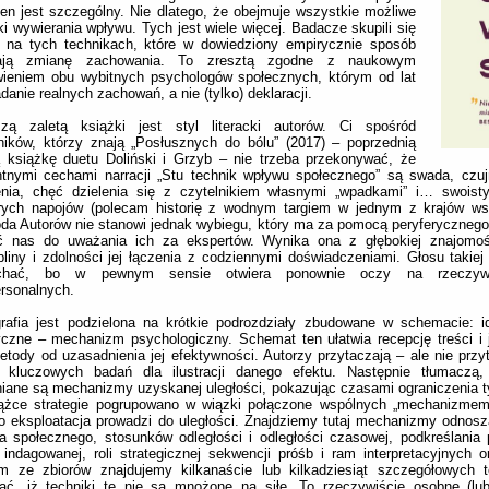
ten jest szczególny. Nie dlatego, że obejmuje wszystkie możliwe
ki wywierania wpływu. Tych jest wiele więcej. Badacze skupili się
 na tych technikach, które w dowiedziony empirycznie sposób
iają zmianę zachowania. To zresztą zgodne z naukowym
wieniem obu wybitnych psychologów społecznych, którym od lat
adanie realnych zachowań, a nie (tylko) deklaracji.
szą zaletą książki jest styl literacki autorów. Ci spośród
ników, którzy znają „Posłusznych do bólu” (2017) – poprzednią
ą książkę duetu Doliński i Grzyb – nie trzeba przekonywać, że
ntnymi cechami narracji „Stu technik wpływu społecznego” są swada, czu
enia, chęć dzielenia się z czytelnikiem własnymi „wpadkami” i… swoist
órych napojów (polecam historię z wodnym targiem w jednym z krajów wsc
a Autorów nie stanowi jednak wybiegu, który ma za pomocą peryferycznego 
ić nas do uważania ich za ekspertów. Wynika ona z głębokiej znajomoś
liny i zdolności jej łączenia z codziennymi doświadczeniami. Głosu takiej
chać, bo w pewnym sensie otwiera ponownie oczy na rzeczywis
ersonalnych.
rafia jest podzielona na krótkie podrozdziały zbudowane w schemacie: i
czne – mechanizm psychologiczny. Schemat ten ułatwia recepcję treści i 
etody od uzasadnienia jej efektywności. Autorzy przytaczają – ale nie przyt
i kluczowych badań dla ilustracji danego efektu. Następnie tłumaczą, 
iane są mechanizmy uzyskanej uległości, pokazując czasami ograniczenia t
ążce strategie pogrupowano w wiązki połączone wspólnych „mechanizmem
o eksploatacja prowadzi do uległości. Znajdziemy tutaj mechanizmy odnoszą
a społecznego, stosunków odległości i odległości czasowej, podkreślania
indagowanej, roli strategicznej sekwencji próśb i ram interpretacyjnych 
m ze zbiorów znajdujemy kilkanaście lub kilkadziesiąt szczegółowych t
ać, iż techniki te nie są mnożone na siłę. To rzeczywiście osobne (lub