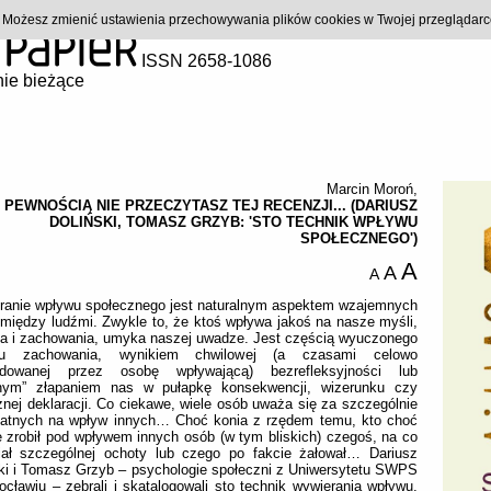
). Możesz zmienić ustawienia przechowywania plików cookies w Twojej przeglądar
ISSN 2658-1086
ie bieżące
Marcin Moroń
,
 PEWNOŚCIĄ NIE PRZECZYTASZ TEJ RECENZJI... (DARIUSZ
DOLIŃSKI, TOMASZ GRZYB: 'STO TECHNIK WPŁYWU
SPOŁECZNEGO')
A
A
A
ranie wpływu społecznego jest naturalnym aspektem wzajemnych
i między ludźmi. Zwykle to, że ktoś wpływa jakoś na nasze myśli,
ia i zachowania, umyka naszej uwadze. Jest częścią wyuczonego
tu zachowania, wynikiem chwilowej (a czasami celowo
dowanej przez osobę wpływającą) bezrefleksyjności lub
tnym” złapaniem nas w pułapkę konsekwencji, wizerunku czy
znej deklaracji. Co ciekawe, wiele osób uważa się za szczególnie
datnych na wpływ innych… Choć konia z rzędem temu, kto choć
e zrobił pod wpływem innych osób (w tym bliskich) czegoś, na co
iał szczególnej ochoty lub czego po fakcie żałował… Dariusz
ki i Tomasz Grzyb – psychologie społeczni z Uniwersytetu SWPS
cławiu – zebrali i skatalogowali sto technik wywierania wpływu.