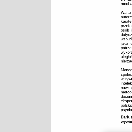
mecha
Warto 
autor
karat
przefo
osób i
dotycz
wzbudz
jako 
patrz
wykor
uległ
nierza
Monogr
społe
wpływ
intele
nawzaj
metodo
doceni
ekspe
polsk
psycho
Dariu
wywie