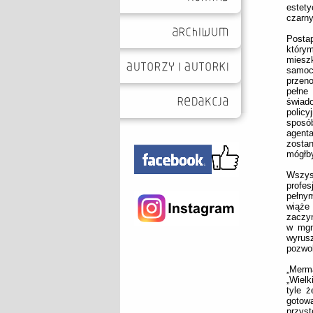
estet
czarny
Posta
który
miesz
samoc
przen
pełne
świad
policy
sposób
agenta
zostan
mógłby
Wszys
profes
pełnym
wiąże 
zaczy
w mgni
wyrusz
pozwol
„Merma
„Wielk
tyle ż
gotow
przyst