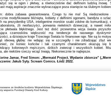
ażyć się w ogon i płetwy, a równocześnie dać delfinom ludzką mowę. 
ast mają aspiracje znacznie wykraczające poza stanięcie na ślubnym kobier
m: dobra zabawa gwarantowana. Czego tu nie ma! Są niedozwolone e
cznie modyfikowane bliźnięta, kobiety z delfinimi ogonami, bandyta o szla
 na prezydentkę USA, inteligentne morskie ssaki zdolne do komunikacji, s
laboratoria, źli neofaszyści, porwania nieletnich dziewcząt, a nawet mi
cie płetwala błękitnego. Jest też dość przewrotna wizja świata przyszł
ująca czarnoskóra większość ma tendencje do rasowego dyskrymino
zości, a dzisiejsze kraje Trzeciego Świata to finansowe raje. Nie są to mot
ąś ideową głębię: nie wdając się w szczegóły i nie zdradzając zbyt wie
nieć, że koniec końców i tak czarnymi charakterami okazują się bial
widzący kolorowych mężczyzn, dzikich zwierząt i wszystkich kobiet. Moż
a, ale niektóre rzeczy wciąż trwają. Niekoniecznie te najlepsze.
Corine Jamar, Fred Simon: „Mermaid Project.
Wydanie zbiorcze” („Merma
czenie: Jakub Syty. Scream Comics. Łódź 2022.
ansowane ze środków budżetu Województwa Śląskiego.
zy wsparciu Fundacji Otwarty Kod Kultury.