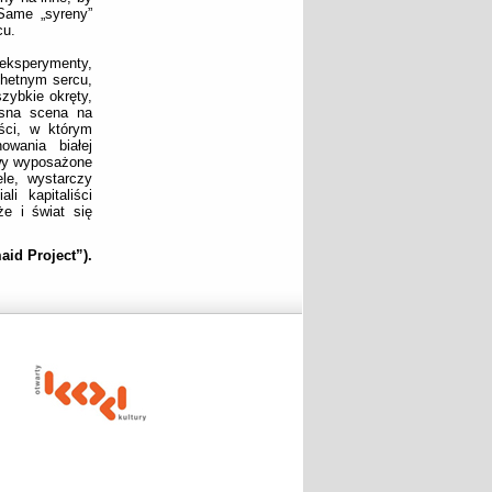
Same „syreny”
cu.
ksperymenty,
chetnym sercu,
zybkie okręty,
łosna scena na
ości, w którym
wania białej
ywy wyposażone
le, wystarczy
i kapitaliści
e i świat się
id Project”).