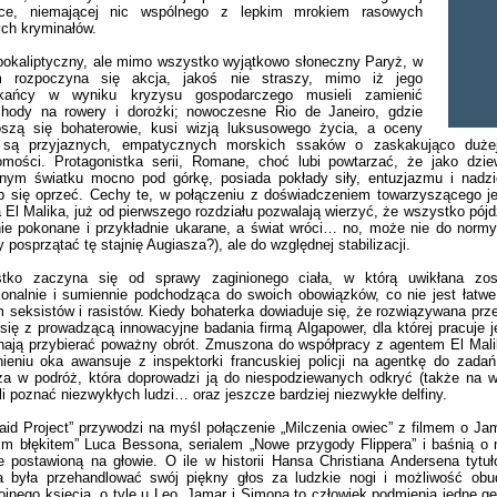
yce, niemającej nic wspólnego z lepkim mrokiem rasowych
ch kryminałów.
pokaliptyczny, ale mimo wszystko wyjątkowo słoneczny Paryż, w
m rozpoczyna się akcja, jakoś nie straszy, mimo iż jego
kańcy w wyniku kryzysu gospodarczego musieli zamienić
hody na rowery i dorożki; nowoczesne Rio de Janeiro, gdzie
oszą się bohaterowie, kusi wizją luksusowego życia, a oceny
 są przyjaznych, empatycznych morskich ssaków o zaskakująco dużej
omości. Protagonistka serii, Romane, choć lubi powtarzać, że jako dz
jnym światku mocno pod górkę, posiada pokłady siły, entuzjazmu i nadzi
 się oprzeć. Cechy te, w połączeniu z doświadczeniem towarzyszącego je
 El Malika, już od pierwszego rozdziału pozwalają wierzyć, że wszystko pójd
ie pokonane i przykładnie ukarane, a świat wróci… no, może nie do norm
 posprzątać tę stajnię Augiasza?), ale do względnej stabilizacji.
tko zaczyna się od sprawy zaginionego ciała, w którą uwikłana zo
jonalnie i sumiennie podchodząca do swoich obowiązków, co nie jest łatw
 seksistów i rasistów. Kiedy bohaterka dowiaduje się, że rozwiązywana prz
się z prowadzącą innowacyjne badania firmą Algapower, dla której pracuje je
nają przybierać poważny obrót. Zmuszona do współpracy z agentem El Mal
eniu oka awansuje z inspektorki francuskiej policji na agentkę do zadań
a w podróż, która doprowadzi ją do niespodziewanych odkryć (także na w
i poznać niezwykłych ludzi… oraz jeszcze bardziej niezwykłe delfiny.
id Project” przywodzi na myśl połączenie „Milczenia owiec” z filmem o Ja
im błękitem” Luca Bessona, serialem „Nowe przygody Flippera” i baśnią o 
e postawioną na głowie. O ile w historii Hansa Christiana Andersena tytu
a była przehandlować swój piękny głos za ludzkie nogi i możliwość obud
ojnego księcia, o tyle u Leo, Jamar i Simona to człowiek podmienia jedne ge