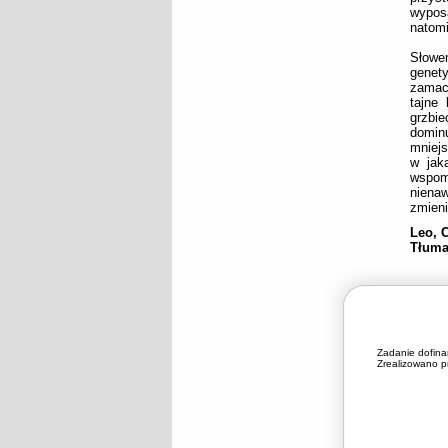
wypos
natomi
Słowe
genety
zamach
tajne 
grzbie
domin
mniejs
w jak
wspom
niena
zmieni
Leo, 
Tłuma
Zadanie dofin
Zrealizowano pr