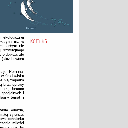
 ekologicznej
iewczyna ma w
ei, którym nie
j przystojnego
zie dobrze: zło
y (któż bowiem
staje Romane,
e w środowisku
ez nią zagadka
j brat, sprawy
ikiem, Romane
 specjalnych i
łasny temat) i
mesie Bondzie,
małej syrence,
łowa bohaterka
zenia miłości
ny na inne, by