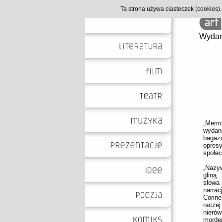
Ta strona używa ciasteczek (cookies
Wydan
„Merma
wydan
bagaż
opresy
społec
„Nazy
gliną
słowa
narrac
Corin
racze
nierów
morder