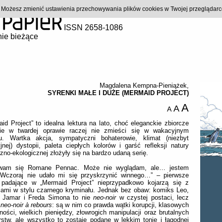
). Możesz zmienić ustawienia przechowywania plików cookies w Twojej przeglądar
ISSN 2658-1086
ie bieżące
Magdalena Kempna-Pieniążek
,
SYRENKI MAŁE I DUŻE (MERMAID PROJECT)
A
A
A
id Project” to idealna lektura na lato, choć eleganckie zbiorcze
ie w twardej oprawie raczej nie zmieści się w wakacyjnym
u. Wartka akcja, sympatyczni bohaterowie, klimat (niezbyt
jnej) dystopii, paleta ciepłych kolorów i garść refleksji natury
zno-ekologicznej złożyły się na bardzo udaną serię.
wam się Romane Pennac. Może nie wyglądam, ale… jestem
. Wczoraj nie udało mi się przyskrzynić winnego…” – pierwsze
 padające w „Mermaid Project” nieprzypadkowo kojarzą się z
jami w stylu czarnego kryminału. Jednak bez obaw: komiks Leo,
e Jamar i Freda Simona to nie
neo-noir
w czystej postaci, lecz
j
neo-noir à rebours
: są w nim co prawda wątki korupcji, klasowych
ności, wielkich pieniędzy, złowrogich manipulacji oraz brutalnych
stw, ale wszystko to zostaje podane w lekkim tonie i łagodnej