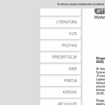
Ta strona używa ciasteczek (cookies
Wydan
Druga
2022)
W dni
Sosno
„Przes
zapla
liter
artys
tłumac
18:00,
Drug
elekt