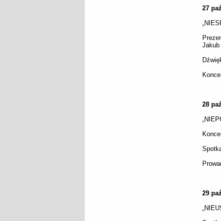
27 paź
„NIES
Prezen
Jakub
Dźwięk
Koncer
28 paź
„NIEP
Koncer
Spotk
Prowa
29 paź
„NIEUS