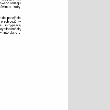
 swego rodzaju
świecie, który
skie podejście
 przebiegać w
, intrygującą
cyplinarnością
w interakcje z