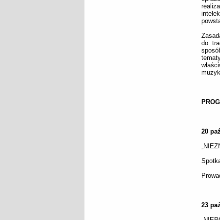
realiz
intele
powsta
Zasadą
do tr
sposó
tematy
właści
muzyką
PROG
20 paź
„NIEZN
Spotk
Prowa
23 paź
„NIEP