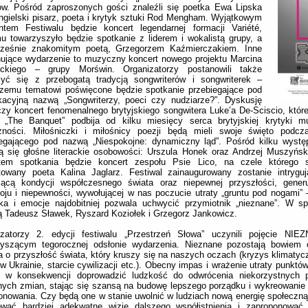
tów. Pośród zaproszonych gości znaleźli się poetka Ewa Lipska
ngielski pisarz, poeta i krytyk sztuki Rod Mengham. Wyjątkowym
tem Festiwalu będzie koncert legendarnej formacji Variété,
u towarzyszyło będzie spotkanie z liderem i wokalistą grupy, a
cześnie znakomitym poetą, Grzegorzem Kaźmierczakiem. Inne
nujące wydarzenie to muzyczny koncert nowego projektu Marcina
lickiego – grupy Morświn. Organizatorzy postanowili także
zyć się z przebogatą tradycją songwriterów i songwriterek –
jszemu tematowi poświęcone będzie spotkanie przebiegające pod
kacyjną nazwą „Songwriterzy, poeci czy nudziarze?”. Dyskusję
zy koncert fenomenalnego brytyjskiego songwitera Luke’a De-Sciscio, któr
 „The Banquet” podbija od kilku miesięcy serca brytyjskiej krytyki m
czności. Miłośniczki i miłośnicy poezji będą mieli swoje święto podcz
iegającego pod nazwą „Niespokojne: dynamiczny ląd”. Pośród kilku wystę
ą się głośne literackie osobowości: Urszula Honek oraz Andrzej Muszyńsk
tem spotkania będzie koncert zespołu Psie Lico, na czele którego s
ntowany poeta Kalina Jaglarz. Festiwal zainaugurowany zostanie intrygu
zącą kondycji współczesnego świata oraz niepewnej przyszłości, generu
oju i niepewności, wywołującej w nas poczucie utraty „gruntu pod nogami” 
ka i emocje najdobitniej pozwala uchwycić przymiotnik „nieznane”. W sp
 Tadeusz Sławek, Ryszard Koziołek i Grzegorz Jankowicz.
izatorzy 2. edycji festiwalu „Przestrzeń Słowa” uczynili pojęcie NI
zyszącym tegorocznej odsłonie wydarzenia. Nieznane pozostają bowiem 
a o przyszłość świata, który kruszy się na naszych oczach (kryzys klimatyc
w Ukrainie, starcie cywilizacji etc.). Obecny impas i wrażenie utraty punkt
k w konsekwencji doprowadzić ludzkość do odwrócenia niekorzystnych 
nych zmian, stając się szansą na budowę lepszego porządku i wykreowani
onowania. Czy będą one w stanie uwolnić w ludziach nową energię społeczną,
ować bardziej adekwatne wizje dalszego współistnienia i zaproponować 