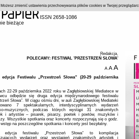
). Możesz zmienić ustawienia przechowywania plików cookies w Twojej przeglądar
ISSN 2658-1086
ie bieżące
Redakcja
,
POLECAMY: FESTIWAL 'PRZESTRZEŃ SŁOWA'
A
A
A
 edycja Festiwalu „Przestrzeń Słowa” (20-29 października
ach 22-29 października 2022 roku w Zagłębiowskiej Mediatece w
wcu odbędzie się druga edycja międzynarodowego festiwalu
trzeń Słowa”. W ciągu ośmiu dni, w auli Zagłębiowskiej Mediateki
nowano 7 spektakularnych, interdyscyplinarnych wydarzeń
acko-muzycznych, podczas których wystąpi 31 znakomitych
tek i artystów – pisarek, pisarzy, poetek i poetów, muzyków i
zy. Wszystkie spotkania oraz koncerty rozpoczynają się o godz.
 wstęp na poszczególne spotkania i koncerty jest bezpłatny.
a edycja festiwalu „Przestrzeń Słowa” to kompilacja
ryzujących wydarzeń oraz wystąpień znakomitych artystek i