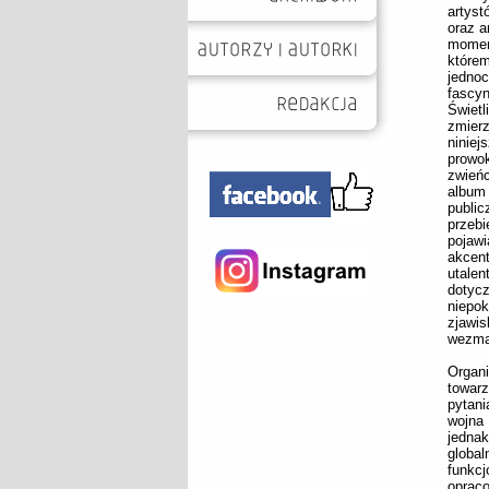
artys
oraz a
momen
którem
jedno
fascy
Świet
zmier
ninie
prowo
zwieńc
album
publi
przeb
pojawi
akcen
utale
dotyc
niepok
zjawis
wezmą
Organ
towar
pytani
wojna 
jedna
global
funkcj
oprac