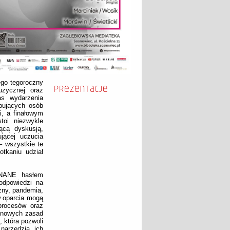
ego tegoroczny
uzycznej oraz
as wydarzenia
pujących osób
i, a finałowym
toi niezwykle
jącą dyskusją,
jącej uczucia
– wszystkie te
otkaniu udział
EZNANE hasłem
odpowiedzi na
zny, pandemia,
ów oparcia mogą
procesów oraz
e nowych zasad
 która pozwoli
narzędzia ich