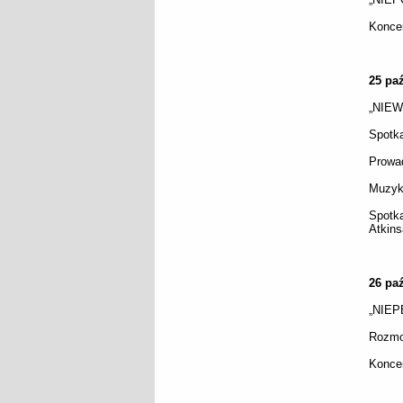
Koncer
25 paź
„NIEW
Spotk
Prowad
Muzyka
Spotk
Atkin
26 paź
„NIEPE
Rozmo
Koncer