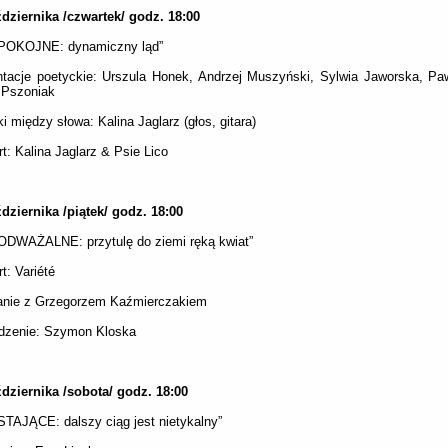
dziernika /czwartek/ godz. 18:00
POKOJNE: dynamiczny ląd”
tacje poetyckie: Urszula Honek, Andrzej Muszyński, Sylwia Jaworska, Pa
 Pszoniak
i między słowa: Kalina Jaglarz (głos, gitara)
t: Kalina Jaglarz & Psie Lico
dziernika /piątek/ godz. 18:00
ODWAŻALNE: przytulę do ziemi ręką kwiat”
t: Variété
anie z Grzegorzem Kaźmierczakiem
dzenie: Szymon Kloska
dziernika /sobota/ godz. 18:00
TAJĄCE: dalszy ciąg jest nietykalny”