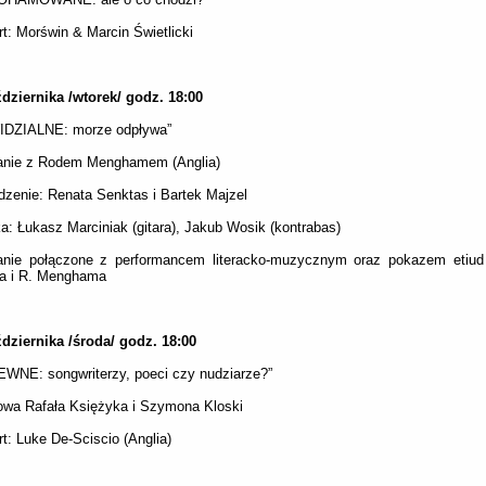
t: Morświn & Marcin Świetlicki
dziernika /wtorek/ godz. 18:00
IDZIALNE: morze odpływa”
anie z Rodem Menghamem (Anglia)
zenie: Renata Senktas i Bartek Majzel
: Łukasz Marciniak (gitara), Jakub Wosik (kontrabas)
anie połączone z performancem literacko-muzycznym oraz pokazem etiud
sa i R. Menghama
dziernika /środa/ godz. 18:00
WNE: songwriterzy, poeci czy nudziarze?”
wa Rafała Księżyka i Szymona Kloski
t: Luke De-Sciscio (Anglia)