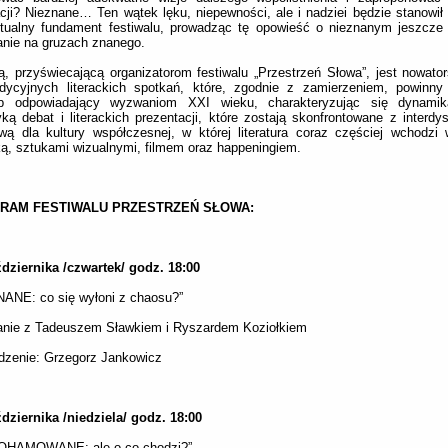
acji? Nieznane… Ten wątek lęku, niepewności, ale i nadziei będzie stanowił
ktualny fundament festiwalu, prowadząc tę opowieść o nieznanym jeszcze 
nie na gruzach znanego.
, przyświecającą organizatorom festiwalu „Przestrzeń Słowa”, jest nowator
adycyjnych literackich spotkań, które, zgodnie z zamierzeniem, powinny
b odpowiadający wyzwaniom XXI wieku, charakteryzując się dynamiką
ką debat i literackich prezentacji, które zostają skonfrontowane z interdys
wą dla kultury współczesnej, w której literatura coraz częściej wchodzi 
, sztukami wizualnymi, filmem oraz happeningiem.
RAM FESTIWALU PRZESTRZEŃ SŁOWA:
dziernika /czwartek/ godz. 18:00
ANE: co się wyłoni z chaosu?”
anie z Tadeuszem Sławkiem i Ryszardem Koziołkiem
dzenie: Grzegorz Jankowicz
dziernika /niedziela/ godz. 18:00
OHAMOWANE: ale o co chodzi?”