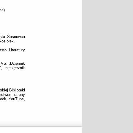
ce)
asta Sosnowca
Koziołek.
sto Literatury
TVS, „Dziennik
”, miesięcznik
iej Biblioteki
ictwem strony
book, YouTube,