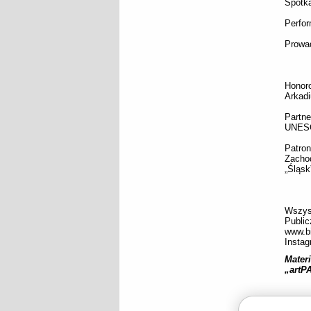
Spotk
Perfor
Prowa
Honor
Arkadi
Partn
UNES
Patron
Zachod
„Śląsk
Wszyst
Publi
www.bi
Instag
Materi
„artP