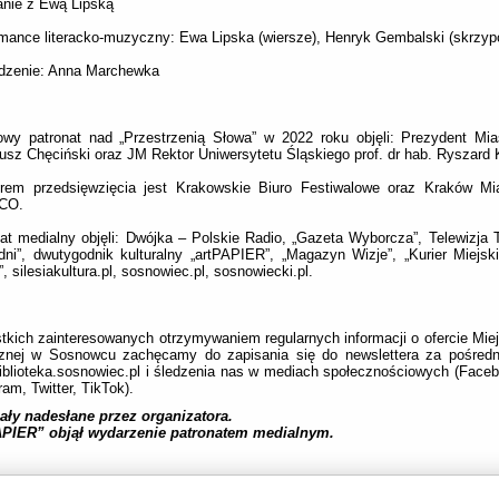
anie z Ewą Lipską
mance literacko-muzyczny: Ewa Lipska (wiersze), Henryk Gembalski (skrzyp
dzenie: Anna Marchewka
owy patronat nad „Przestrzenią Słowa” w 2022 roku objęli: Prezydent Mi
usz Chęciński oraz JM Rektor Uniwersytetu Śląskiego prof. dr hab. Ryszard 
erem przedsięwzięcia jest Krakowskie Biuro Festiwalowe oraz Kraków Mia
CO.
at medialny objęli: Dwójka – Polskie Radio, „Gazeta Wyborcza”, Telewizja 
ni”, dwutygodnik kulturalny „artPAPIER”, „Magazyn Wizje”, „Kurier Miejski
”, silesiakultura.pl, sosnowiec.pl, sosnowiecki.pl.
kich zainteresowanych otrzymywaniem regularnych informacji o ofercie Miejsk
cznej w Sosnowcu zachęcamy do zapisania się do newslettera za pośredn
blioteka.sosnowiec.pl i śledzenia nas w mediach społecznościowych (Face
ram, Twitter, TikTok).
ały nadesłane przez organizatora.
APIER” objął wydarzenie patronatem medialnym.