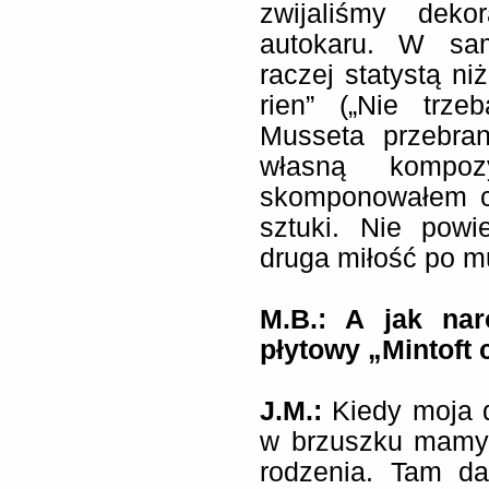
zwijaliśmy dek
autokaru. W sam
raczej statystą ni
rien” („Nie trze
Musseta przebra
własną kompoz
skomponowałem ca
sztuki. Nie powi
druga miłość po m
M.B.: A jak nar
płytowy „Mintoft 
J.M.:
Kiedy moja 
w brzuszku mamy,
rodzenia. Tam da