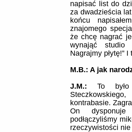
napisać list do dz
za dwadzieścia lat
końcu napisałe
znajomego specja
że chcę nagrać je
wynająć studio 
Nagrajmy płytę!” I 
M.B.: A jak narod
J.M.:
To było
Steczkowskiego,
kontrabasie. Zagra
On dysponuje
podłączyliśmy mik
rzeczywistości nie 