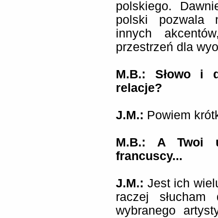
polskiego. Dawni
polski pozwala 
innych akcentó
przestrzeń dla wyo
M.B.: Słowo i d
relacje?
J.M.:
Powiem krótk
M.B.: A Twoi u
francuscy...
J.M.:
Jest ich wie
raczej słucham
wybranego artyst