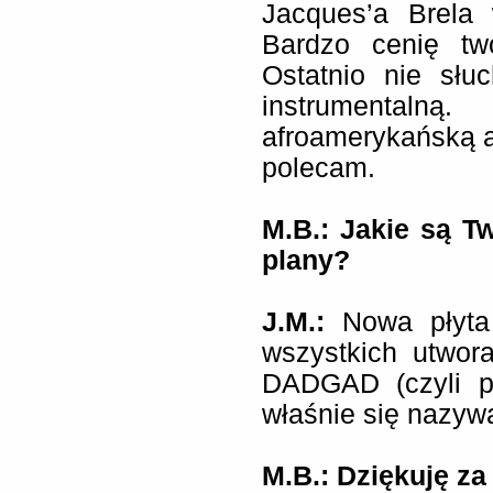
Jacques’a Brela 
Bardzo cenię tw
Ostatnio nie słu
instrumentalną
afroamerykańską ar
polecam.
M.B.: Jakie są Tw
plany?
J.M.:
Nowa płyta
wszystkich utwor
DADGAD (czyli pr
właśnie się nazywa
M.B.: Dziękuję z