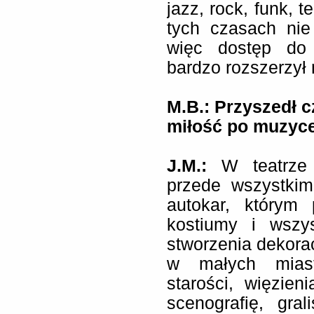
jazz, rock, funk, 
tych czasach nie
więc dostęp do 
bardzo rozszerzył 
M.B.: Przyszedł c
miłość po muzyc
J.M.:
W teatrze 
przede wszystkim
autokar, którym 
kostiumy i wszy
stworzenia dekorac
w małych miast
starości, więzie
scenografię, gr