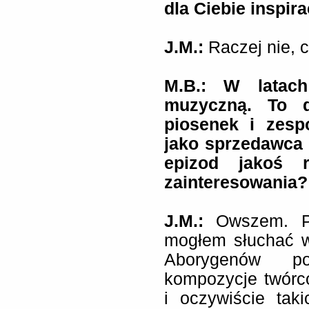
dla Ciebie inspir
J.M.:
Raczej nie, 
M.B.: W latach
muzyczną. To d
piosenek i zesp
jako sprzedawca 
epizod jakoś r
zainteresowania?
J.M.:
Owszem. Pr
mogłem słuchać w
Aborygenów po
kompozycje twórc
i oczywiście tak