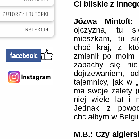
Ci bliskie z inn
Józwa Mintoft
ojczyzna, tu si
mieszkam, tu się
choć kraj, z kt
zmienił po moim p
zapachy się nie 
dojrzewaniem, od
tajemnicy, jak w 
ma swoje zalety (
niej wiele lat i
Jednak z powod
chciałbym w Belgii
M.B.: Czy algier