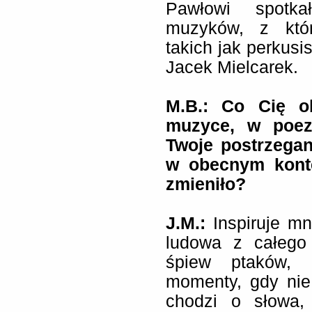
Pawłowi spotka
muzyków, z któ
takich jak perkusi
Jacek Mielcarek.
M.B.: Co Cię o
muzyce, w poezj
Twoje postrzegan
w obecnym konte
zmieniło?
J.M.:
Inspiruje m
ludowa z całego 
śpiew ptaków, 
momenty, gdy nie 
chodzi o słowa,