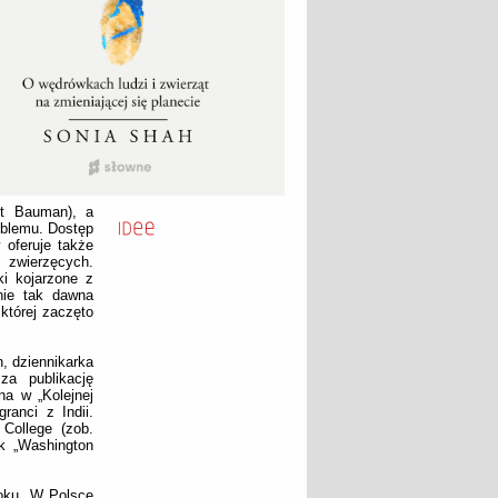
nt Bauman), a
oblemu. Dostęp
 oferuje także
 zwierzęcych.
ki kojarzone z
nie tak dawna
której zaczęto
, dziennikarka
za publikację
a w „Kolejnej
ranci z Indii.
College (zob.
ak „Washington
roku. W Polsce