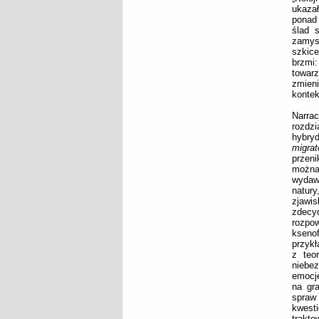
ukazał
ponad 
ślad 
zamysł
szkice
brzmi:
towarz
zmieni
kontek
Narra
rozdz
hybry
migrat
przeni
można
wydaw
natur
zjawi
zdecy
rozpo
kseno
przykł
z teo
niebe
emocje
na gr
spraw
kwest
trakto