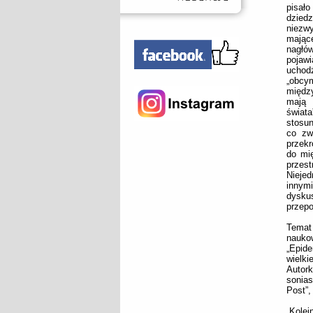
pisał
dzied
niezw
mając
nagłó
pojaw
uchod
„obcy
międz
mają 
świat
stosun
co zw
przekr
do mi
przes
Nieje
innym
dyskus
przepo
Temat 
nauko
„Epid
wielki
Autor
sonias
Post”,
„Kolej