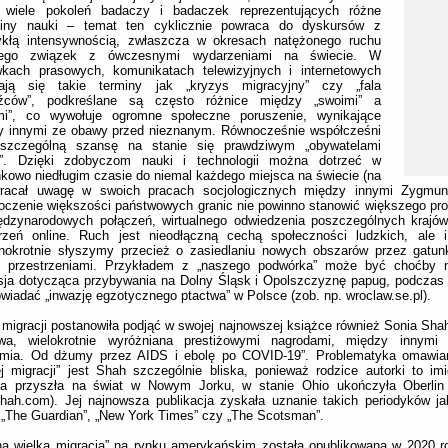
o wiele pokoleń badaczy i badaczek reprezentujących różne
ziny nauki – temat ten cyklicznie powraca do dyskursów z
ykłą intensywnością, zwłaszcza w okresach natężonego ruchu
ego związek z ówczesnymi wydarzeniami na świecie. W
wkach prasowych, komunikatach telewizyjnych i internetowych
iają się takie terminy jak „kryzys migracyjny” czy „fala
źców”, podkreślane są często różnice między „swoimi” a
mi”, co wywołuje ogromne społeczne poruszenie, wynikające
y innymi ze obawy przed nieznanym. Równocześnie współcześni
szczególną szansę na stanie się prawdziwym „obywatelami
a”. Dzięki zdobyczom nauki i technologii można dotrzeć w
kowo niedługim czasie do niemal każdego miejsca na świecie (na
racał uwagę w swoich pracach socjologicznych między innymi Zygmu
oczenie większości państwowych granic nie powinno stanowić większego pr
ędzynarodowych połączeń, wirtualnego odwiedzenia poszczególnych krajów
trzeń online. Ruch jest nieodłączną cechą społeczności ludzkich, ale i
dnokrotnie słyszymy przecież o zasiedlaniu nowych obszarów przez gatun
i przestrzeniami. Przykładem z „naszego podwórka” może być choćby 
ja dotycząca przybywania na Dolny Śląsk i Opolszczyznę papug, podczas 
wiadać „inwazję egzotycznego ptactwa” w Polsce (zob. np. wroclaw.se.pl).
migracji postanowiła podjąć w swojej najnowszej książce również Sonia Shah
wa, wielokrotnie wyróżniana prestiżowymi nagrodami, między innymi 
emia. Od dżumy przez AIDS i ebolę po COVID-19”. Problematyka omawian
ej migracji” jest Shah szczególnie bliska, ponieważ rodzice autorki to imig
ka przyszła na świat w Nowym Jorku, w stanie Ohio ukończyła Oberlin 
hah.com). Jej najnowsza publikacja zyskała uznanie takich periodyków j
 „The Guardian”, „New York Times” czy „The Scotsman”.
na wielka migracja” na rynku amerykańskim została opublikowana w 2020 