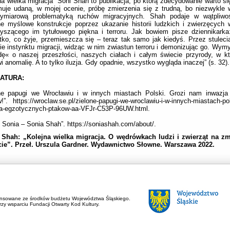
na wielka migracja” Soni Shah to publikacja, po którą zdecydowanie warto si
uje udaną, w mojej ocenie, próbę zmierzenia się z trudną, bo niezwykle 
wymiarową problematyką ruchów migracyjnych. Shah podaje w wątpliwoś
e myślowe konstrukcje poprzez ukazanie historii ludzkich i zwierzęcych
zyszącego im tytułowego piękna i terroru. Jak bowiem pisze dziennikark
ko, co żyje, przemieszcza się – teraz tak samo jak kiedyś. Przez stulec
nie instynktu migracji, widząc w nim zwiastun terroru i demonizując go. Wym
ę« o naszej przeszłości, naszych ciałach i całym świecie przyrody, w k
i anomalię. A to tylko iluzja. Gdy opadnie, wszystko wygląda inaczej” (s. 32).
RATURA:
one papugi we Wrocławiu i w innych miastach Polski. Grozi nam inwazja
!”. https://wroclaw.se.pl/zielone-papugi-we-wroclawiu-i-w-innych-miastach-po
ja-egzotycznych-ptakow-aa-VFJr-C53P-96UW.html.
 Sonia – Sonia Shah”. https://soniashah.com/about/.
 Shah: „Kolejna wielka migracja. O wędrówkach ludzi i zwierząt na zmi
cie”. Przeł. Urszula Gardner. Wydawnictwo Słowne. Warszawa 2022.
ansowane ze środków budżetu Województwa Śląskiego.
zy wsparciu Fundacji Otwarty Kod Kultury.