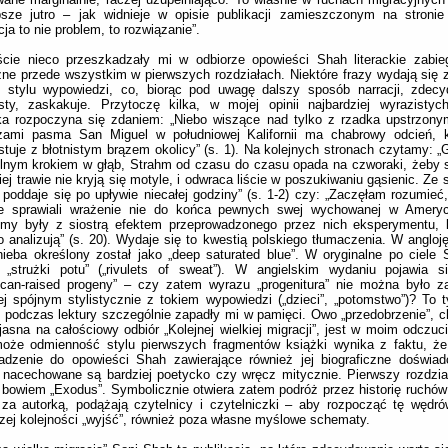
psze jutro – jak widnieje w opisie publikacji zamieszczonym na stronie
cja to nie problem, to rozwiązanie”.
cie nieco przeszkadzały mi w odbiorze opowieści Shah literackie zabieg
ne przede wszystkim w pierwszych rozdziałach. Niektóre frazy wydają się
o stylu wypowiedzi, co, biorąc pod uwagę dalszy sposób narracji, zdecy
sty, zaskakuje. Przytoczę kilka, w mojej opinii najbardziej wyrazistyc
a rozpoczyna się zdaniem: „Niebo wiszące nad tylko z rzadka upstrzonym
zami pasma San Miguel w południowej Kalifornii ma chabrowy odcień, k
stuje z błotnistym brązem okolicy” (s. 1). Na kolejnych stronach czytamy:
lnym krokiem w głąb, Strahm od czasu do czasu opada na czworaki, żeby 
iej trawie nie kryją się motyle, i odwraca liście w poszukiwaniu gąsienic. Ze
poddaje się po upływie niecałej godziny” (s. 1-2) czy: „Zaczęłam rozumieć
ce sprawiali wrażenie nie do końca pewnych swej wychowanej w Ameryce
śmy były z siostrą efektem przeprowadzonego przez nich eksperymentu, k
o analizują” (s. 20). Wydaje się to kwestią polskiego tłumaczenia. W angloj
nieba określony został jako „deep saturated blue”. W oryginalne po ciele 
j „strużki potu” („rivulets of sweat”). W angielskim wydaniu pojawia s
ican-raised progeny” – czy zatem wyrazu „progenitura” nie można było z
ej spójnym stylistycznie z tokiem wypowiedzi („dzieci”, „potomstwo”)? To ty
 podczas lektury szczególnie zapadły mi w pamięci. Owo „przedobrzenie”, ch
jasna na całościowy odbiór „Kolejnej wielkiej migracji”, jest w moim odczuc
oże odmienność stylu pierwszych fragmentów książki wynika z faktu, że
adzenie do opowieści Shah zawierające również jej biograficzne doświad
nacechowane są bardziej poetycko czy wręcz mitycznie. Pierwszy rozdzia
 bowiem „Exodus”. Symbolicznie otwiera zatem podróż przez historię ruchów
 za autorką, podążają czytelnicy i czytelniczki – aby rozpocząć tę wędr
zej kolejności „wyjść”, również poza własne myślowe schematy.