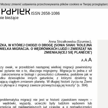
). Możesz zmienić ustawienia przechowywania plików cookies w Twojej przeglądar
ISSN 2658-1086
ie bieżące
Anna Strzałkowska (Szumiec)
,
ŻKA, W KTÓREJ CHODZI O DROGĘ (SONIA SHAH: 'KOLEJNA
WIELKA MIGRACJA. O WĘDRÓWKACH LUDZI I ZWIERZĄT NA
ZMIENIAJĄCEJ SIĘ PLANECIE')
A
A
A
czy owak, w przeddzień następnej wielkiej migracji powinniśmy
ć pytanie nie o to, dlaczego migrujemy. Migracja to jedna z sił
, zakorzeniona w biologii i przeszłości człowieka, podobnie jak w
adku dziesiątków innych gatunków, z którymi dzielimy tę
ającą ciągłym zmianom planetę. W długiej historii życia na Ziemi
ci płynące z migracji zawsze przewyższają jej koszty” (s. 304).
problematyka migracji nie jest w historii zjawiskiem nowym –
 wędrówki, wyjazdy, ucieczki były ludzkim wyborem lub
cznością od najdawniejszych już czasów, a o nomadyczności