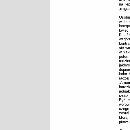
na le
„migra
Osobiś
widocz
inneg
kwieci
Książk
wzgór
kontra
się wo
w nisk
potem 
rodzi
jakby
dopier
kolor 
racze
„Amer
bardzi
jednak
rzecz 
Być m
wprow
czego 
został
którą,
pierws