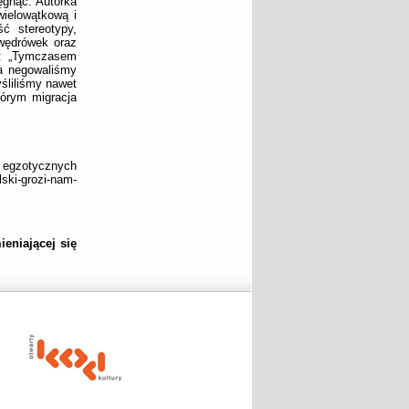
ęgnąć. Autorka
wielowątkową i
ć stereotypy,
 wędrówek oraz
a: „Tymczasem
ia negowaliśmy
yśliliśmy nawet
tórym migracja
 egzotycznych
lski-grozi-nam-
eniającej się