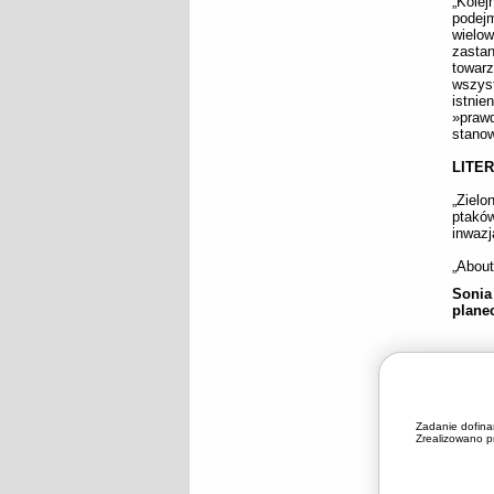
„Kolej
podejm
wielo
zastan
towar
wszyst
istnie
»prawd
stanow
LITE
„Ziel
ptaków
inwaz
„About
Sonia
plane
Zadanie dofin
Zrealizowano pr