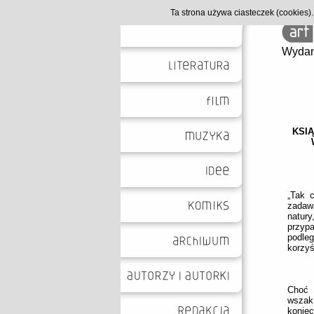
Ta strona używa ciasteczek (cookies
Wydan
KSIĄ
„Tak 
zadawa
natury
przyp
podleg
korzyś
Choć 
wszak
konie