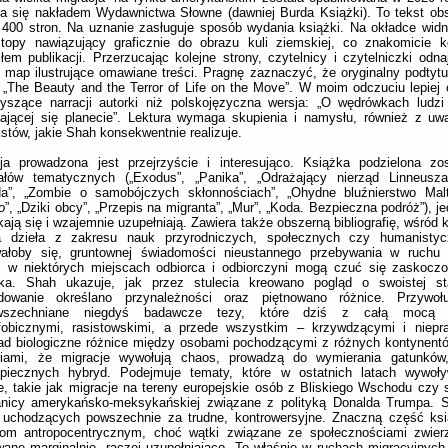
a się nakładem Wydawnictwa Słowne (dawniej Burda Książki). To tekst obs
400 stron. Na uznanie zasługuje sposób wydania książki. Na okładce widni
stopy nawiązujący graficznie do obrazu kuli ziemskiej, co znakomicie k
em publikacji. Przerzucając kolejne strony, czytelnicy i czytelniczki odn
 map ilustrujące omawiane treści. Pragnę zaznaczyć, że oryginalny podtytu
 „The Beauty and the Terror of Life on the Move”. W moim odczuciu lepiej 
yszące narracji autorki niż polskojęzyczna wersja: „O wędrówkach ludzi
ającej się planecie”. Lektura wymaga skupienia i namysłu, również z uw
stów, jakie Shah konsekwentnie realizuje.
cja prowadzona jest przejrzyście i interesująco. Książka podzielona zo
iałów tematycznych („Exodus”, „Panika”, „Odrażający nierząd Linneusza”
da”, „Zombie o samobójczych skłonnościach”, „Ohydne bluźnierstwo Malt
o
”, „Dziki obcy”, „Przepis na migranta”, „Mur”, „Koda. Bezpieczna podróż”), je
kają się i wzajemnie uzupełniają. Zawiera także obszerną bibliografię, wśród 
 dzieła z zakresu nauk przyrodniczych, społecznych czy humanisty
ałoby się, gruntownej świadomości nieustannego przebywania w ruchu 
y, w niektórych miejscach odbiorca i odbiorczyni mogą czuć się zaskocz
ska. Shah ukazuje, jak przez stulecia kreowano pogląd o swoistej sta
dowanie określano przynależności oraz piętnowano różnice. Przywo
wszechniane niegdyś badawcze tezy, które dziś z całą mocą 
fobicznymi, rasistowskimi, a przede wszystkim – krzywdzącymi i niepr
ad biologiczne różnice między osobami pochodzącymi z różnych kontynentó
riami, że migracje wywołują chaos, prowadzą do wymierania gatunków
zpiecznych hybryd. Podejmuje tematy, które w ostatnich latach wywoł
, takie jak migracje na tereny europejskie osób z Bliskiego Wschodu czy 
anicy amerykańsko-meksykańskiej związane z polityką Donalda Trumpa. S
 uchodzących powszechnie za trudne, kontrowersyjne. Znaczną część ksi
iom antropocentrycznym, choć wątki związane ze społecznościami zwier
wane marginalnie, raczej uzupełniająco. To właśnie w ruchach migracyjnych