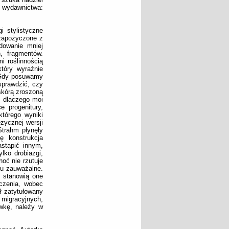
 wydawnictwa:
i stylistyczne
 zapożyczone z
dowanie mniej
h, fragmentów.
i roślinnością
tóry wyraźnie
 „Gdy posuwamy
sprawdzić, czy
 skórą zroszoną
, dlaczego moi
 progenitury,
tórego wyniki
ęzycznej wersji
Strahm płynęły
ię konstrukcja
astąpić innym,
lko drobiazgi,
oć nie rzutuje
iu zauważalne.
 stanowią one
czenia, wobec
ł zatytułowany
 migracyjnych,
ówkę, należy w