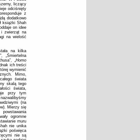
zerny, liczący
eje odciśnięty
oresponduje z
ajdą dodatkowo
ł książki Shah
oddaje on idee
 i zwierząt na
agi na wielość
stała na kilka
, „Śmiertelna
husa”, „
Homo
dnak ich treści
której wymienić
cznych. Mimo,
całego świata
ony skalą tego
łości świata,
łuje przy tym
nazwalibyśmy
awdziwymi (na
w). Mierzy się
, powstawania
ywały ogromne
stawianie muru
hah nie unika
ążki poświęca
zęcymi nie są
 szuka nadziei