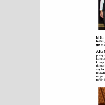
M.B.:
teatr
go ma
A.K.:
priory
konce
kompoz
domu i
się ta
udawa
moja m
roślin