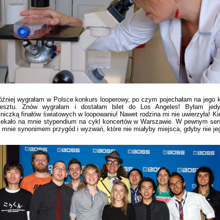
źniej wygrałam w Polsce konkurs looperowy, po czym pojechałam na jego k
esztu. Znów wygrałam i dostałam bilet do Los Angeles! Byłam jedy
niczką finałów światowych w loopowaniu! Nawet rodzina mi nie uwierzyła! Ki
zekało na mnie stypendium na cykl koncertów w Warszawie. W pewnym sens
a mnie synonimem przygód i wyzwań, które nie miałyby miejsca, gdyby nie j