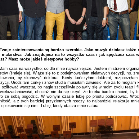
 Twoje zainteresowania są bardzo szerokie. Jako muzyk działasz także n
u, malarstwa. Jak znajdujesz na to wszystko czas i jak spędzasz czas w
sz? Masz może jakieś nietypowe hobby?
Mam czas na wszystko, co dla mnie najważniejsze. Jestem mistrzem organizac
tetów (śmieje się). Wiąże się to z podejmowaniem niełatwych decyzji, np. z
rtowania, by skończyć doktorat. Kiedy kończyłam doktorat, rozpoczęłam 
ycji. Urodziłam córkę i znów studia musiałam zawiesić. Ale za to mogła
 szlifować warsztat, bo nagle szczęśliwie pojawiły się w moim życiu teatr i 
 wielozadaniowość, chociaż nie da się ukryć, że trzeba bardzo chcieć, by t
ło ze sobą pogodzić. W wolnym czasie lubię po prostu podróżować, Włoch
iłość, a z tych bardziej przyziemnych rzeczy, to najbardziej relaksuje mni
 i opiekowanie się nimi. Lubię, kiedy otacza mnie natura.