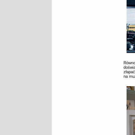
Równo
doświa
złapać
na mu