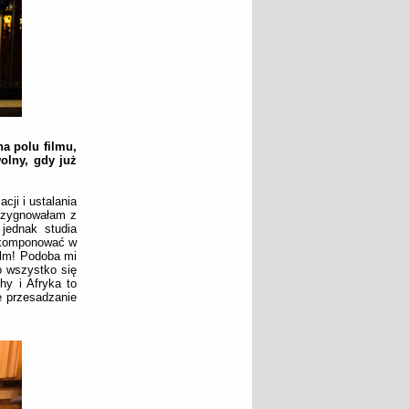
a polu filmu,
olny, gdy już
ji i ustalania
rezygnowałam z
jednak studia
m komponować w
film! Podoba mi
o wszystko się
y i Afryka to
e przesadzanie