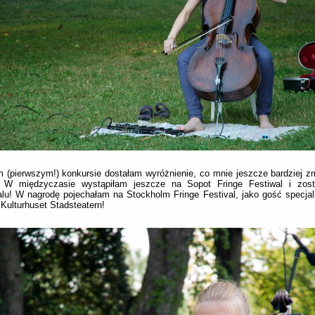
 (pierwszym!) konkursie dostałam wyróżnienie, co mnie jeszcze bardziej 
. W międzyczasie wystąpiłam jeszcze na Sopot Fringe Festiwal i zost
alu! W nagrodę pojechałam na Stockholm Fringe Festival, jako gość specjal
Kulturhuset Stadsteatern!