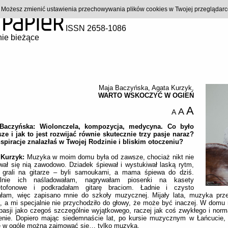
). Możesz zmienić ustawienia przechowywania plików cookies w Twojej przeglądar
ISSN 2658-1086
ie bieżące
Maja Baczyńska
,
Agata Kurzyk
,
WARTO WSKOCZYĆ W OGIEŃ
A
A
A
Baczyńska: Wiolonczela, kompozycja, medycyna. Co było
ze i jak to jest rozwijać równie skutecznie trzy pasje naraz?
spiracje znalazłaś w Twojej Rodzinie i bliskim otoczeniu?
 Kurzyk:
Muzyka w moim domu była od zawsze, chociaż nikt nie
ał się nią zawodowo. Dziadek śpiewał i wystukiwał laską rytm,
a grali na gitarze – byli samoukami, a mama śpiewa do dziś.
alnie ich naśladowałam, nagrywałam piosenki na kasety
tofonowe i podkradałam gitarę braciom. Ładnie i czysto
ałam, więc zapisano mnie do szkoły muzycznej. Mijały lata, muzyka prze
, a mi specjalnie nie przychodziło do głowy, że może być inaczej. W domu 
pasji jako czegoś szczególnie wyjątkowego, raczej jak coś zwykłego i nor
enie. Dopiero mając siedemnaście lat, po kursie muzycznym w Łańcucie, 
że w ogóle można zajmować się… tylko muzyką.