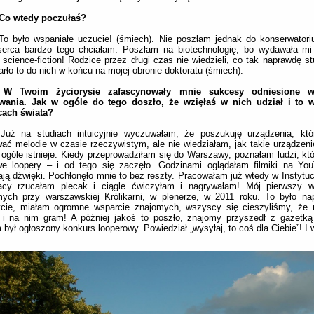
 Co wtedy poczułaś?
o było wspaniałe uczucie! (śmiech). Nie poszłam jednak do konserwator
 serca bardzo tego chciałam. Poszłam na biotechnologię, bo wydawała mi
 science-fiction! Rodzice przez długi czas nie wiedzieli, co tak naprawdę st
arło to do nich w końcu na mojej obronie doktoratu (śmiech).
 W Twoim życiorysie zafascynowały mnie sukcesy odniesione 
wania. Jak w ogóle do tego doszło, że wzięłaś w nich udział i to 
cach świata?
:
Już na studiach intuicyjnie wyczuwałam, że poszukuję urządzenia, któ
ać melodie w czasie rzeczywistym, ale nie wiedziałam, jak takie urządzeni
ogóle istnieje. Kiedy przeprowadziłam się do Warszawy, poznałam ludzi, któ
we loopery – i od tego się zaczęło. Godzinami oglądałam filmiki na You
ają dźwięki. Pochłonęło mnie to bez reszty. Pracowałam już wtedy w Instytuc
acy rzucałam plecak i ciągle ćwiczyłam i nagrywałam! Mój pierwszy w
mych przy warszawskiej Królikarni, w plenerze, w 2011 roku. To było na
ycie, miałam ogromne wsparcie znajomych, wszyscy się cieszyliśmy, że
r i na nim gram! A później jakoś to poszło, znajomy przyszedł z gazetk
 był ogłoszony konkurs looperowy. Powiedział „wysyłaj, to coś dla Ciebie”! I