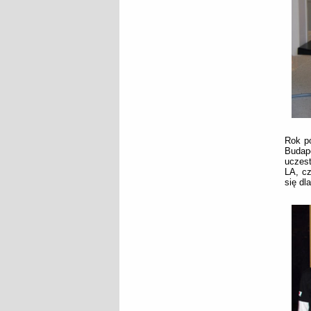
Rok pó
Budap
uczest
LA, c
się dl