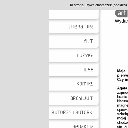
Ta strona używa ciasteczek (cookies
Wydan
Maja 
pierws
Czy in
Agata
zajmow
braci
Natur
magne
śpiew
szkołą
mojej 
chodz
się, 