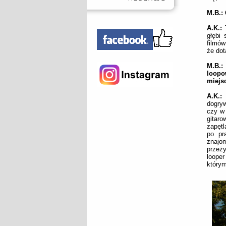
M.B.:
A.K.:
T
głębi
filmów
że dot
M.B.:
loopo
miejs
A.K.
dogryw
czy w 
gitaro
zapętl
po pr
znajo
przeż
loope
którym