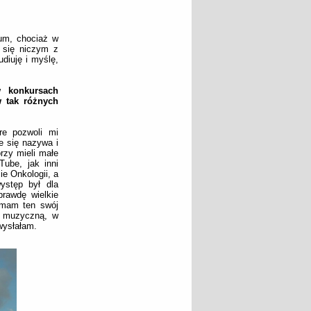
ium, chociaż w
 się niczym z
udiuję i myślę,
w konkursach
w tak różnych
re pozwoli mi
e się nazywa i
rzy mieli małe
Tube, jak inni
ie Onkologii, a
ystęp był dla
prawdę wielkie
 mam ten swój
ą muzyczną, w
 wysłałam.