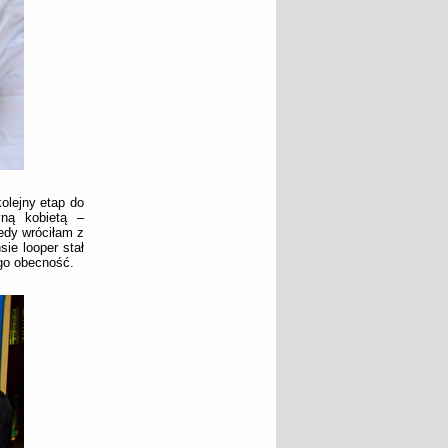
olejny etap do
ną kobietą –
edy wróciłam z
ie looper stał
ego obecność.