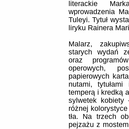
literackie Ma
wprowadzenia Mał
Tuleyi. Tytuł wyst
liryku Rainera Mari
Malarz, zakupiw
starych wydań z
oraz programów
operowych, po
papierowych kart
nutami, tytułam
temperą i kredką a
sylwetek kobiety
różnej kolorystyce
tła. Na trzech o
pejzażu z mostem 