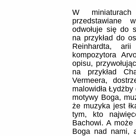
W miniaturach
przedstawiane w
odwołuje się do 
na przykład do o
Reinhardta, ari
kompozytora Arv
opisu, przywołując
na przykład Cha
Vermeera, dostrz
malowidła Łydżby d
motywy Boga, muzy
że muzyka jest łka
tym, kto najwię
Bachowi. A może 
Boga nad nami, a