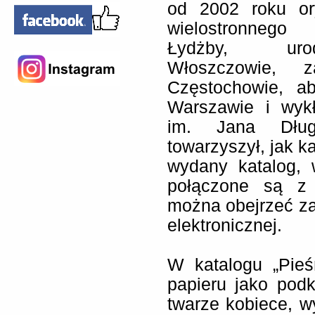
od 2002 roku or
wielostronnego
Łydżby, ur
Włoszczowie, z
Częstochowie, a
Warszawie i wyk
im. Jana Dług
towarzyszył, jak k
wydany katalog, 
połączone są z t
można obejrzeć zar
elektronicznej.
W katalogu „Pieś
papieru jako pod
twarze kobiece, w