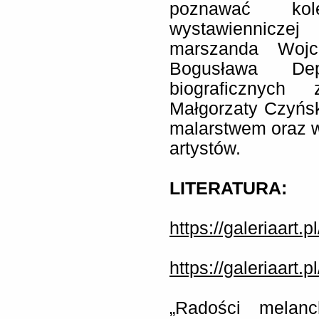
poznawać kole
wystawienniczej
marszanda Wojci
Bogusława De
biograficznych 
Małgorzaty Czyńsk
malarstwem oraz wi
artystów.
LITERATURA:
https://galeriaart.pl
https://galeriaart.
„Radości melan