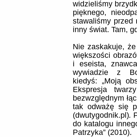
widzieliśmy brzyd
pięknego, nieodp
stawaliśmy przed
inny świat. Tam, gd
Nie zaskakuje, że 
większości obrazów
i eseista, znawc
wywiadzie z Bo
kiedyś: „Moją obs
Ekspresja twarz
bezwzględnym łącz
tak odważę się p
(dwutygodnik.pl)
.
P
do katalogu inne
Patrzyka” (2010).