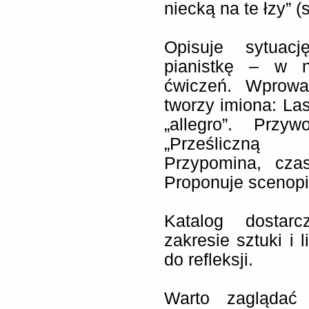
niecką na te łzy” (s
Opisuje sytuac
pianistkę – w n
ćwiczeń. Wprowa
tworzy imiona: Las
„allegro”. Przy
„Prześliczną w
Przypomina, czas
Proponuje scenopi
Katalog dostar
zakresie sztuki i l
do refleksji.
Warto zaglądać 