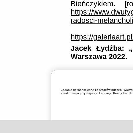
Bieńczykiem. [r
https://www.dwuty
radosci-melancholi
https://galeriaart.
Jacek Łydżba: 
Warszawa 2022
.
Zadanie dofinansowane ze środków budżetu Wojewó
Zrealizowano przy wsparciu Fundacji Otwarty Kod Kul